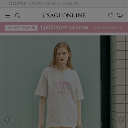
2026.07.29
令和8年熊本地震 被災地への支援に関して
0
MEN
MEN
KIDS
KIDS
BABY
BABY
BEAUTY
BEAUTY
LIFE STYLE
LIFE STYLE
検索
お気
カー
に入
ト
り
(715)
(3074)
B
C
D
E
F
G
I
J
K
L
M
N
ス/ドレス (1179)
P
Q
R
S
T
U
(570)
その
W
X
Y
Z
他
890)
ルームウェア (535)
ACYM
アシーム
(121)