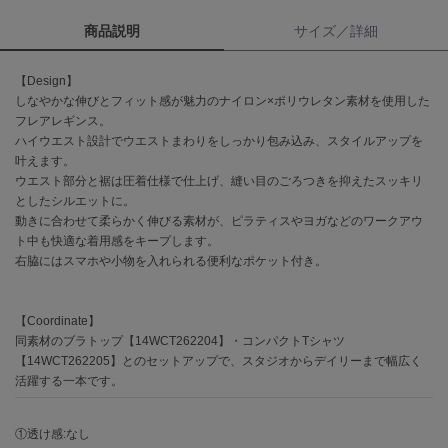
商品説明
サイズ／詳細
célon
セロン
【Design】
Clarks Premium
しなやかな伸びとフィット感が魅力のナイロン×ポリウレタン素材を使用した
クラークス
フレアレギンス。
ハイウエスト設計でウエストまわりをしっかり包み込み、スタイルアップを
CODE A
叶えます。
コードエー
ウエスト部分と裾は圧着仕様で仕上げ、縫い目のごろつきを抑えたスッキリ
としたシルエットに。
COLE HAAN
動きに合わせて柔らかく伸びる素材が、ピラティスやヨガなどのワークアウ
コール ハーン
ト中も快適な着用感をキープします。
右脇にはスマホや小物を入れられる便利なポケット付き。
CONVERSE
コンバース
【Coordinate】
同素材のブラトップ【14WCT262204】・コンパクトTシャツ
DANSKIN
【14WCT262205】とのセットアップで、スタジオからデイリーまで幅広く
ダンスキン
活躍する一本です。
①透け感:なし