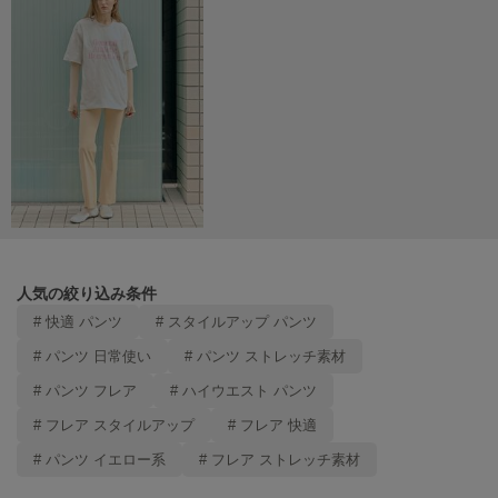
Mila Owen
ミラオーウェン
MOIGE
モワージュ
MUCHA
ミュシャ
NEW Balance
ニューバランス
人気の絞り込み条件
nezu
ネズ
# 快適 パンツ
# スタイルアップ パンツ
# パンツ 日常使い
# パンツ ストレッチ素材
NIKE
ナイキ
# パンツ フレア
# ハイウエスト パンツ
# フレア スタイルアップ
# フレア 快適
NOWNS
ナウンス
# パンツ イエロー系
# フレア ストレッチ素材
null.