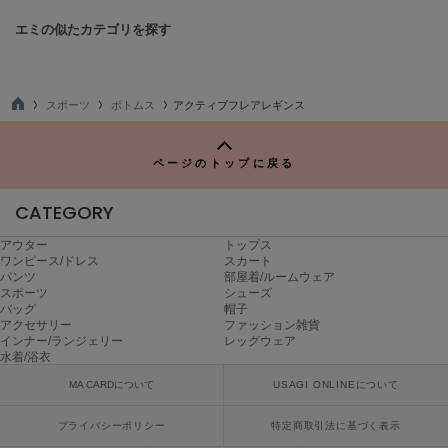
ヌル
エミの似たカテゴリを探す
On
オン
スポーツ
ボトムス
アクティブフレアレギンス
TO
P
Onitsuka Tiger
オニツカ タイガー
ページのトップに戻る
ORGUE
CATEGORY
オルグ
アウター
トップス
ORR
ワンピース/ドレス
スカート
オル
パンツ
部屋着/ルームウェア
スポーツ
シューズ
バッグ
帽子
アクセサリー
ファッション雑貨
インナー/ランジェリー
レッグウェア
PATRICK
水着/浴衣
パトリック
MA CARDについて
USAGI ONLINEについて
Philly chocolate
フィリーチョコレート
プライバシーポリシー
特定商取引法に基づく表示