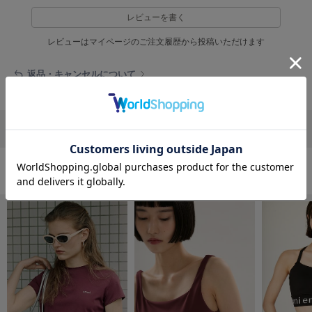
フレイアイディー
レビューを書く
FURFUR
ファーファー
レビューはマイページのご注文履歴から投稿いただけます
返品・キャンセルについて
gelato pique
ジェラート ピケ
リポストする
LINEで送る
GELATO PIQUE CAT&DOG
ジェラート ピケ キャットアンドドッグ
gelato pique Sleep
おすすめ商品
ジェラート ピケ スリープ
GRAMICCI
グラミチ
Henon.
へノン