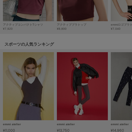
HUNTER
ハンター
HOKA ONEONE
ホカ オネオネ
アクティブコンパクトTシャツ
アクティブブラトップ
emmiロゴブラ
¥7,920
¥8,800
¥7,040
スポーツの人気ランキング
KEEN
キーン
LAATO
ラート
le
ル
le coq sportif
ルコックスポルティフ
LeSportsac
emmi atelier
emmi atelier
emmi atelier
レスポートサック
¥11,000
¥13,750
¥14,960