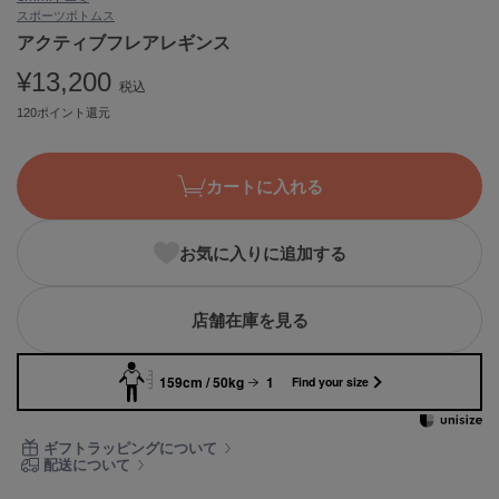
スポーツ
ボトムス
ASICS
アシックス
アクティブフレアレギンス
¥13,200
税込
120ポイント還元
Ballelite
バレリット
カートに入れる
BANDOLIER
バンドリヤー
お気に入りに追加する
Barbour
バブアー
Beyond Closet
店舗在庫を見る
ビヨンドクローゼット
159cm / 50kg
1
Find your size
Calvin Klein
カルバン・クライン
ギフトラッピングについて
配送について
CELFORD
セルフォード