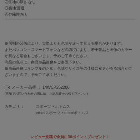
EIMY ISTOIRE
②生地の厚さ:なし
エイミー イストワール
③裏地:普通
④伸縮性:あり
emmi
エミ
emmi atelier
エミ アトリエ
※照明の関係により、実際よりも色味が違って見える場合があります。
またパソコン・スマートフォンなどの環境により、若干製品と画像のカラー
emmi yoga
が異なる場合もございます。予めご了承ください。
エミヨガ
商品の色味は、商品単品画像をご参照下さい。
※商品画像はサンプルのため、色味やサイズ等の仕様に変更がある場合がご
ETRÉ TOKYO
ざいますので、予めご了承ください。
エトレトウキョウ
メーカー品番 ： 14WCP262206
ey
(店舗でお問い合わせの際には、上記品番をお伝え下さい。)
アイ
カテゴリ ：
スポーツ
>
ボトムス
emmiスポーツ
>
emmiボトムス
FILA
フィラ
FRAY I.D
レビュー投稿で全員に30ポイントプレゼント！