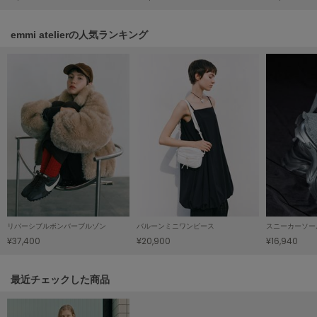
LILY BROWN
リリーブラウン
emmi atelierの人気ランキング
LILY BROWN Lingerie
リリーブラウンランジェリー
LITTLE UNION TOKYO
リトルユニオン トウキョウ
made of Organics
メイドオブオーガニクス
MICHU COQUETTE
ミチュ コケット
リバーシブルボンバーブルゾン
バルーンミニワンピース
スニーカーソー
¥37,400
¥20,900
¥16,940
MIESROHE
ミースロエ
関連記事
最近チェックした商品
miies miim
ミーエスミーム