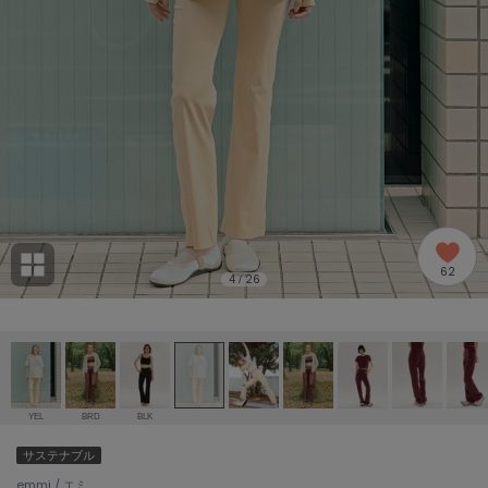
adidas
アディダス
(2005)
adidas by Stella McCartney
アディダス バイ ステラマッカートニー
916)
ALLISON BROWN
アリソンブラウン
07)
amabro
アマブロ
リー (664)
Ame no chi Hare
62
アメノチハレ
4
26
/
ョン雑貨 (865)
AMOMMA
アモマ
/ランジェリー (127)
ánuans
ェア (121)
アニュアンス
YEL
BRD
BLK
ànuke
サステナブル
 (124)
アンヌーク
emmi / エミ