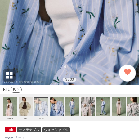
adidas
アディダス
(2008)
adidas by Stella McCartney
アディダス バイ ステラマッカートニー
914)
ALLISON BROWN
アリソンブラウン
03)
amabro
アマブロ
リー (655)
Ame no chi Hare
58
アメノチハレ
3
33
/
ョン雑貨 (848)
BLU
F
: ✕
AMOMMA
アモマ
/ランジェリー (127)
ánuans
ェア (124)
アニュアンス
WHT
YEL
BLU
ànuke
sale
サステナブル
ウォッシャブル
 (121)
アンヌーク
emmi / エミ