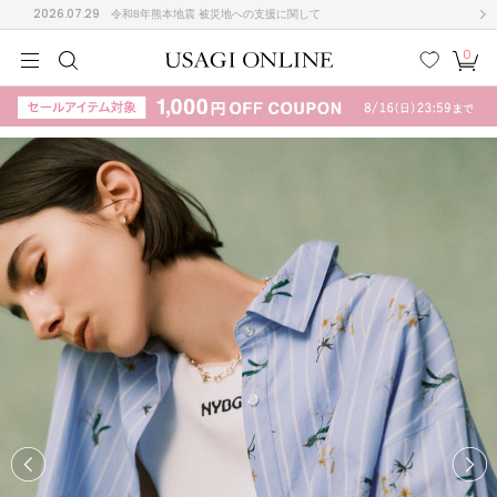
2026.07.29
令和8年熊本地震 被災地への支援に関して
0
MEN
MEN
KIDS
KIDS
BABY
BABY
BEAUTY
BEAUTY
LIFE STYLE
LIFE STYLE
検索
お気
カー
に入
ト
り
(708)
(3024)
B
C
D
E
F
G
I
J
K
L
M
N
ス/ドレス (1160)
P
Q
R
S
T
U
(561)
その
W
X
Y
Z
他
882)
ルームウェア (541)
ACYM
アシーム
(121)