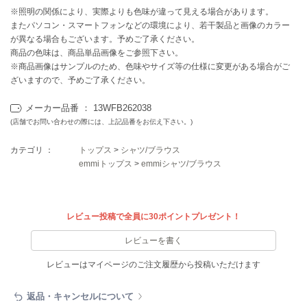
フレイアイディー
※照明の関係により、実際よりも色味が違って見える場合があります。
またパソコン・スマートフォンなどの環境により、若干製品と画像のカラー
FURFUR
が異なる場合もございます。予めご了承ください。
ファーファー
商品の色味は、商品単品画像をご参照下さい。
※商品画像はサンプルのため、色味やサイズ等の仕様に変更がある場合がご
ざいますので、予めご了承ください。
gelato pique
ジェラート ピケ
メーカー品番 ： 13WFB262038
(店舗でお問い合わせの際には、上記品番をお伝え下さい。)
GELATO PIQUE CAT&DOG
ジェラート ピケ キャットアンドドッグ
カテゴリ ：
トップス
>
シャツ/ブラウス
emmiトップス
>
emmiシャツ/ブラウス
gelato pique Sleep
ジェラート ピケ スリープ
GRAMICCI
レビュー投稿で全員に30ポイントプレゼント！
グラミチ
レビューを書く
レビューはマイページのご注文履歴から投稿いただけます
Henon.
へノン
返品・キャンセルについて