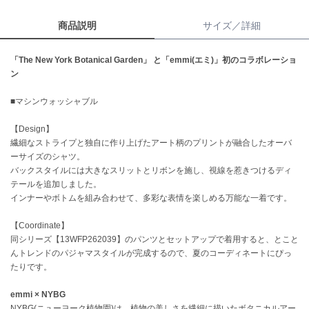
商品説明
サイズ／詳細
célon
セロン
「The New York Botanical Garden」 と「emmi(エミ)」初のコラボレーショ
Clarks Premium
ン
クラークス
■マシンウォッシャブル
CODE A
コードエー
【Design】
繊細なストライプと独自に作り上げたアート柄のプリントが融合したオーバ
COLE HAAN
コール ハーン
ーサイズのシャツ。
バックスタイルには大きなスリットとリボンを施し、視線を惹きつけるディ
テールを追加しました。
CONVERSE
コンバース
インナーやボトムを組み合わせて、多彩な表情を楽しめる万能な一着です。
【Coordinate】
同シリーズ【13WFP262039】のパンツとセットアップで着用すると、とこと
DANSKIN
んトレンドのパジャマスタイルが完成するので、夏のコーディネートにぴっ
ダンスキン
たりです。
emmi × NYBG
NYBG(ニューヨーク植物園)は、植物の美しさを繊細に描いたボタニカルアー