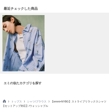
ヌル
最近チェックした商品
On
オン
Onitsuka Tiger
オニツカ タイガー
ORGUE
オルグ
ORR
オル
エミの似たカテゴリを探す
PATRICK
パトリック
Philly chocolate
トップス
シャツ/ブラウス
【emmi×NYBG】ストライプリラックスシャツ
フィリーチョコレート
TO
【セットアップ対応】/ウォッシャブル
P