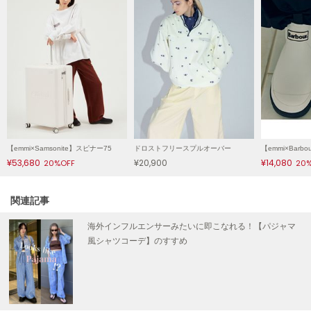
Mila Owen
ミラオーウェン
MOIGE
モワージュ
MUCHA
ミュシャ
【emmi×Samsonite】スピナー75
ドロストフリースプルオーバー
NEW Balance
ニューバランス
¥53,680
¥20,900
¥14,080
20%OFF
20
nezu
ネズ
関連記事
海外インフルエンサーみたいに即こなれる！【パジャマ
NIKE
ナイキ
風シャツコーデ】のすすめ
NOWNS
ナウンス
null.