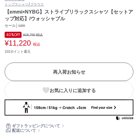
トップス
シャツ/ブラウス
ASICS
アシックス
【emmi×NYBG】ストライプリラックスシャツ【セットア
ップ対応】/ウォッシャブル
セール│sale
40%
OFF
Ballelite
¥18,700
税込
バレリット
¥11,220
税込
102ポイント還元
BANDOLIER
バンドリヤー
Barbour
再入荷お知らせ
バブアー
Beyond Closet
お気に入りに追加する
ビヨンドクローゼット
159cm / 51kg
Crotch +5cm
Find your size
Calvin Klein
カルバン・クライン
ギフトラッピングについて
配送について
CELFORD
セルフォード