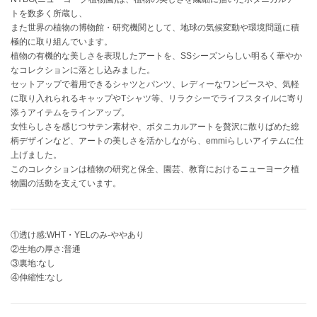
EIMY ISTOIRE
エイミー イストワール
トを数多く所蔵し、
また世界の植物の博物館・研究機関として、地球の気候変動や環境問題に積
極的に取り組んでいます。
emmi
エミ
植物の有機的な美しさを表現したアートを、SSシーズンらしい明るく華やか
なコレクションに落とし込みました。
emmi atelier
セットアップで着用できるシャツとパンツ、レディーなワンピースや、気軽
エミ アトリエ
に取り入れられるキャップやTシャツ等、リラクシーでライフスタイルに寄り
添うアイテムをラインアップ。
emmi yoga
女性らしさを感じつサテン素材や、ボタニカルアートを贅沢に散りばめた総
エミヨガ
柄デザインなど、アートの美しさを活かしながら、emmiらしいアイテムに仕
上げました。
ETRÉ TOKYO
このコレクションは植物の研究と保全、園芸、教育におけるニューヨーク植
エトレトウキョウ
物園の活動を支えています。
ey
アイ
①透け感:WHT・YELのみ-ややあり
②生地の厚さ:普通
③裏地:なし
FILA
④伸縮性:なし
フィラ
FRAY I.D