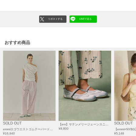
HUNTER
ハンター
HOKA ONEONE
リポストする
LINEで送る
ホカ オネオネ
おすすめ商品
KEEN
キーン
LAATO
ラート
le
ル
le coq sportif
ルコックスポルティフ
SOLD OUT
SOLD OUT
【em】サテンメリージェーンスニーカー
LeSportsac
¥8,800
emmiロゴウエストゴムテーパードパンツ
【emmi×NY
レスポートサック
¥16,940
¥5,148