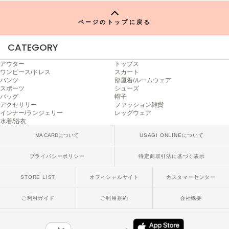
poláura
ポローラ
ページのトップに戻る
PUMA
プーマ
CATEGORY
アウター
トップス
ワンピース/ドレス
スカート
パンツ
部屋着/ルームウェア
Reebok
スポーツ
シューズ
リーボック
バッグ
帽子
アクセサリー
ファッション雑貨
インナー/ランジェリー
レッグウェア
水着/浴衣
SALOMON
MA CARDについて
USAGI ONLINEについて
サロモン
プライバシーポリシー
特定商取引法に基づく表示
sanrio house
サンリオハウス
STORE LIST
オフィシャルサイト
カスタマーセンター
SESAME STREET MARKET
セサミストリートマーケット
ご利用ガイド
ご利用規約
会社概要
SHAKA
シャカ