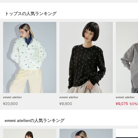
LILY BROWN
リリーブラウン
トップスの人気ランキング
LILY BROWN Lingerie
リリーブラウンランジェリー
LITTLE UNION TOKYO
リトルユニオン トウキョウ
made of Organics
メイドオブオーガニクス
MICHU COQUETTE
ミチュ コケット
emmi atelier
emmi atelier
emmi atelier
¥20,900
¥9,900
¥9,075
50%
MIESROHE
ミースロエ
emmi atelierの人気ランキング
miies miim
ミーエスミーム