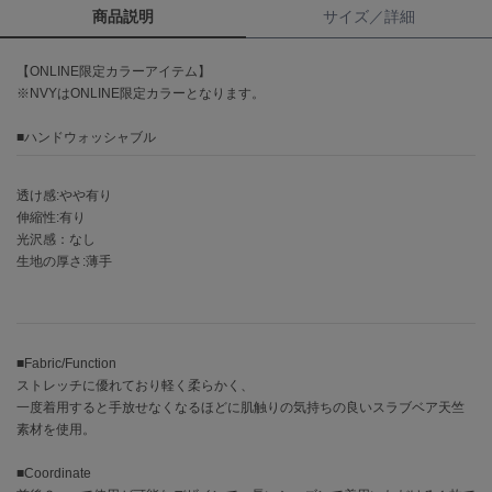
商品説明
サイズ／詳細
célon
セロン
【ONLINE限定カラーアイテム】
※NVYはONLINE限定カラーとなります。
Clarks Premium
クラークス
■ハンドウォッシャブル
CODE A
コードエー
透け感:やや有り
伸縮性:有り
COLE HAAN
光沢感：なし
コール ハーン
生地の厚さ:薄手
CONVERSE
コンバース
■Fabric/Function
ストレッチに優れており軽く柔らかく、
DANSKIN
一度着用すると手放せなくなるほどに肌触りの気持ちの良いスラブベア天竺
ダンスキン
素材を使用。
■Coordinate