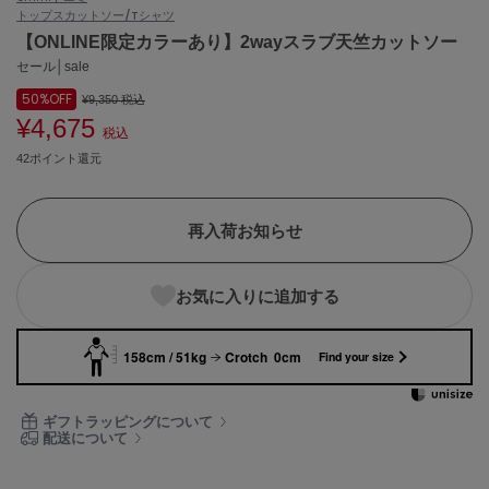
トップス
カットソー/Tシャツ
ASICS
アシックス
【ONLINE限定カラーあり】2wayスラブ天竺カットソー
セール│sale
50%
OFF
¥9,350
税込
¥4,675
Ballelite
税込
バレリット
42ポイント還元
BANDOLIER
バンドリヤー
再入荷お知らせ
Barbour
バブアー
お気に入りに追加する
Beyond Closet
ビヨンドクローゼット
158cm / 51kg
Crotch 0cm
Find your size
Calvin Klein
ギフトラッピングについて
カルバン・クライン
配送について
CELFORD
セルフォード