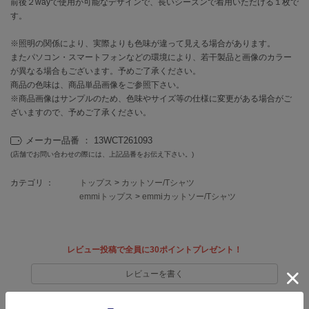
前後２wayで使用が可能なデザインで、長いシーズンで着用いただける１枚で
EIMY ISTOIRE
エイミー イストワール
す。
emmi
※照明の関係により、実際よりも色味が違って見える場合があります。
エミ
またパソコン・スマートフォンなどの環境により、若干製品と画像のカラー
が異なる場合もございます。予めご了承ください。
emmi atelier
商品の色味は、商品単品画像をご参照下さい。
エミ アトリエ
※商品画像はサンプルのため、色味やサイズ等の仕様に変更がある場合がご
ざいますので、予めご了承ください。
emmi yoga
エミヨガ
メーカー品番 ： 13WCT261093
(店舗でお問い合わせの際には、上記品番をお伝え下さい。)
ETRÉ TOKYO
エトレトウキョウ
カテゴリ ：
トップス
>
カットソー/Tシャツ
emmiトップス
>
emmiカットソー/Tシャツ
ey
アイ
レビュー投稿で全員に30ポイントプレゼント！
FILA
フィラ
レビューを書く
レビューはマイページのご注文履歴から投稿いただけます
FRAY I.D