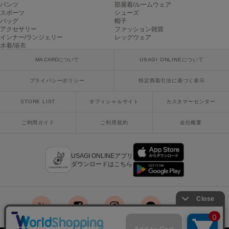
パンツ
部屋着/ルームウェア
ヌル
スポーツ
シューズ
バッグ
帽子
アクセサリー
ファッション雑貨
インナー/ランジェリー
レッグウェア
On
水着/浴衣
オン
MA CARDについて
USAGI ONLINEについて
Onitsuka Tiger
オニツカ タイガー
プライバシーポリシー
特定商取引法に基づく表示
STORE LIST
オフィシャルサイト
カスタマーセンター
ORGUE
オルグ
ご利用ガイド
ご利用規約
会社概要
ORR
オル
USAGI ONLINEアプリ
ダウンロードはこちら
PATRICK
パトリック
Philly chocolate
フィリーチョコレート
x
facebook
instagram
LINE
mail