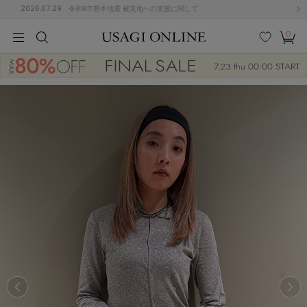
2026.07.29
令和8年熊本地震 被災地への支援に関して
0
MEN
MEN
KIDS
KIDS
BABY
BABY
BEAUTY
BEAUTY
LIFE STYLE
LIFE STYLE
検索
お気
カー
に入
ト
り
(684)
(2928)
B
C
D
E
F
G
I
J
K
L
M
N
ス/ドレス (1145)
P
Q
R
S
T
U
(546)
その
W
X
Y
Z
他
850)
ルームウェア (535)
ACYM
アシーム
(121)