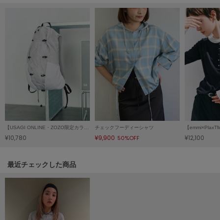
LILY BROWN
リリーブラウン
LILY BROWN Lingerie
リリーブラウンランジェリー
LITTLE UNION TOKYO
リトルユニオン トウキョウ
made of Organics
メイドオブオーガニクス
【USAGI ONLINE・ZOZO限定カラーあり】パッカブルバックパック/撥水
チェックフーディーシャツ
¥10,780
¥9,900
¥12,100
50%OFF
MICHU COQUETTE
ミチュ コケット
関連記事
最近チェックした商品
MIESROHE
ミースロエ
miies miim
ミーエスミーム