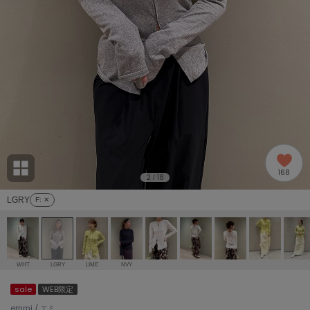
adidas
アディダス
(1996)
adidas by Stella McCartney
アディダス バイ ステラマッカートニー
893)
ALLISON BROWN
アリソンブラウン
98)
amabro
アマブロ
リー (663)
Ame no chi Hare
168
アメノチハレ
2
18
/
ョン雑貨 (858)
LGRY
F
: ✕
AMOMMA
アモマ
/ランジェリー (127)
ánuans
ェア (119)
アニュアンス
WHT
LGRY
LIME
NVY
ànuke
sale
WEB限定
 (124)
アンヌーク
emmi / エミ