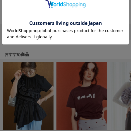
フレイアイディー
返品・キャンセルについて
FURFUR
ファーファー
リポストする
LINEで送る
gelato pique
ジェラート ピケ
おすすめ商品
GELATO PIQUE CAT&DOG
ジェラート ピケ キャットアンドドッグ
gelato pique Sleep
ジェラート ピケ スリープ
GRAMICCI
グラミチ
Henon.
へノン