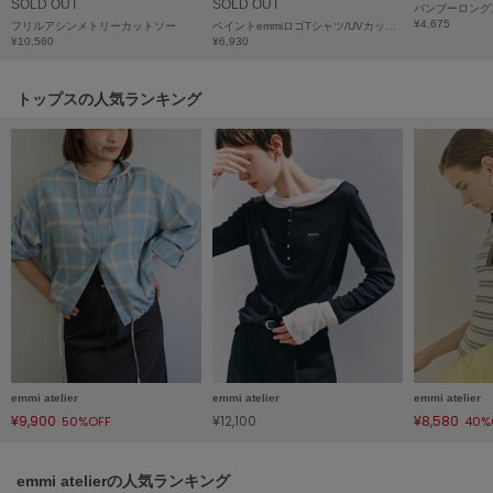
SOLD OUT
SOLD OUT
HUNTER
バンブーロング
ハンター
¥4,675
フリルアシンメトリーカットソー
ペイントemmiロゴTシャツ/UVカット/接触冷感
¥10,560
¥6,930
HOKA ONEONE
ホカ オネオネ
トップスの人気ランキング
KEEN
キーン
LAATO
ラート
le
ル
le coq sportif
emmi atelier
emmi atelier
emmi atelier
ルコックスポルティフ
¥9,900
¥12,100
¥8,580
50%OFF
40%
LeSportsac
レスポートサック
emmi atelierの人気ランキング