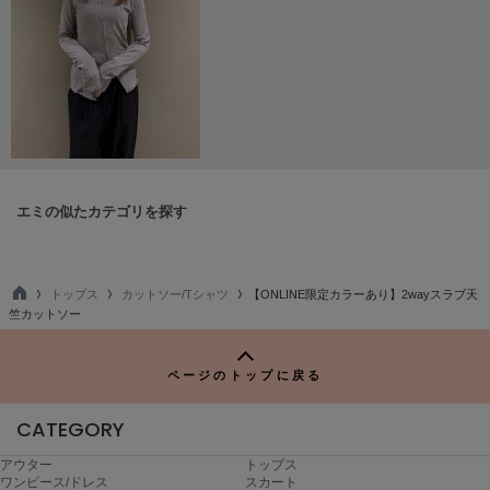
Mila Owen
ミラオーウェン
MOIGE
モワージュ
MUCHA
ミュシャ
エミの似たカテゴリを探す
NEW Balance
ニューバランス
トップス
カットソー/Tシャツ
【ONLINE限定カラーあり】2wayスラブ天
nezu
TO
ネズ
竺カットソー
P
NIKE
ページのトップに戻る
ナイキ
CATEGORY
NOWNS
ナウンス
アウター
トップス
ワンピース/ドレス
スカート
null.