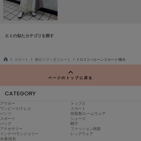
Mila Owen
ミラオーウェン
MOIGE
モワージュ
エミの似たカテゴリを探す
MUCHA
ミュシャ
スカート
膝丈/ミディ丈スカート
ドロストバルーンスカート/撥水
TO
NEW Balance
P
ニューバランス
ページのトップに戻る
nezu
ネズ
CATEGORY
アウター
トップス
NIKE
ナイキ
ワンピース/ドレス
スカート
パンツ
部屋着/ルームウェア
スポーツ
シューズ
NOWNS
バッグ
帽子
ナウンス
アクセサリー
ファッション雑貨
インナー/ランジェリー
レッグウェア
水着/浴衣
null.