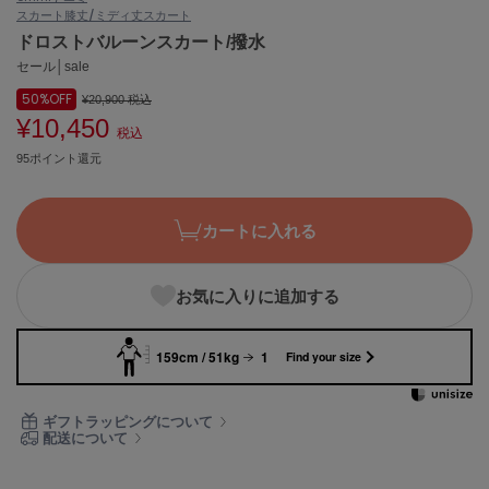
スカート
膝丈/ミディ丈スカート
ASICS
アシックス
ドロストバルーンスカート/撥水
セール│sale
50%
OFF
¥20,900
税込
¥10,450
Ballelite
税込
バレリット
95ポイント還元
BANDOLIER
バンドリヤー
カートに入れる
Barbour
バブアー
お気に入りに追加する
Beyond Closet
ビヨンドクローゼット
159cm / 51kg
1
Find your size
Calvin Klein
ギフトラッピングについて
カルバン・クライン
配送について
CELFORD
セルフォード