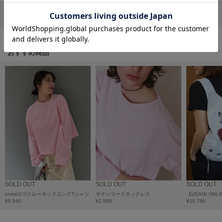
フレイアイディー
リポストする
LINEで送る
FURFUR
ファーファー
おすすめ商品
gelato pique
ジェラート ピケ
GELATO PIQUE CAT&DOG
ジェラート ピケ キャットアンドドッグ
gelato pique Sleep
ジェラート ピケ スリープ
GRAMICCI
グラミチ
SOLD OUT
SOLD OUT
SOLD OUT
emmiロゴクルーネックロングTシャツ
サテンコードネックレス
Henon.
¥5,940
¥2,508
¥10,780
へノン