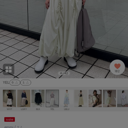
adidas
アディダス
(2005)
adidas by Stella McCartney
アディダス バイ ステラマッカートニー
916)
ALLISON BROWN
アリソンブラウン
07)
amabro
アマブロ
リー (664)
Ame no chi Hare
182
アメノチハレ
4
42
/
ョン雑貨 (865)
YEL
0
: △
1
: △
AMOMMA
アモマ
/ランジェリー (127)
ánuans
ェア (121)
アニュアンス
WHT
LGRY
BLK
YEL
LBLU
ànuke
sale
 (124)
アンヌーク
emmi / エミ