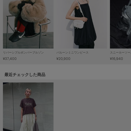
LILY BROWN
リリーブラウン
LILY BROWN Lingerie
リリーブラウンランジェリー
LITTLE UNION TOKYO
リトルユニオン トウキョウ
リバーシブルボンバーブルゾン
バルーンミニワンピース
スニーカーソー
¥37,400
¥20,900
¥16,940
made of Organics
メイドオブオーガニクス
関連記事
最近チェックした商品
MICHU COQUETTE
ミチュ コケット
MIESROHE
ミースロエ
miies miim
ミーエスミーム