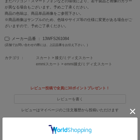
またパソコン・スマートフォンなどの環境により、若干製品と画像のカラー
EIMY ISTOIRE
エイミー イストワール
が異なる場合もございます。予めご了承ください。
商品の色味は、商品単品画像をご参照下さい。
emmi
※商品画像はサンプルのため、色味やサイズ等の仕様に変更がある場合がご
エミ
ざいますので、予めご了承ください。
emmi atelier
メーカー品番 ： 13WFS261084
エミ アトリエ
(店舗でお問い合わせの際には、上記品番をお伝え下さい。)
emmi yoga
カテゴリ ：
スカート
>
膝丈/ミディ丈スカート
エミヨガ
emmiスカート
>
emmi膝丈/ミディ丈スカート
ETRÉ TOKYO
エトレトウキョウ
レビュー投稿で全員に30ポイントプレゼント！
ey
アイ
レビューを書く
レビューはマイページのご注文履歴から投稿いただけます
FILA
フィラ
返品・キャンセルについて
FRAY I.D