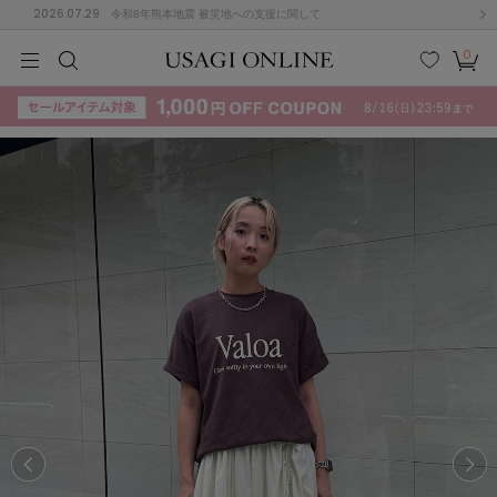
2026.07.29
令和8年熊本地震 被災地への支援に関して
0
MEN
MEN
KIDS
KIDS
BABY
BABY
BEAUTY
BEAUTY
LIFE STYLE
LIFE STYLE
検索
お気
カー
に入
ト
り
(715)
(3074)
B
C
D
E
F
G
I
J
K
L
M
N
ス/ドレス (1179)
P
Q
R
S
T
U
(570)
その
W
X
Y
Z
他
890)
ルームウェア (535)
ACYM
アシーム
(121)