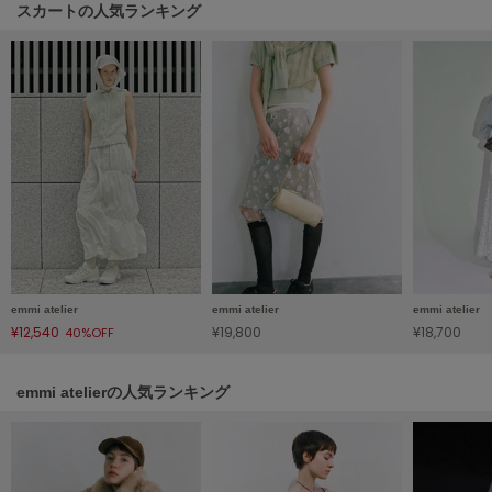
HUNTER
スカートの人気ランキング
ハンター
HOKA ONEONE
ホカ オネオネ
KEEN
キーン
LAATO
ラート
emmi atelier
emmi atelier
emmi atelier
¥12,540
¥19,800
¥18,700
40%OFF
le
ル
emmi atelierの人気ランキング
le coq sportif
ルコックスポルティフ
LeSportsac
レスポートサック