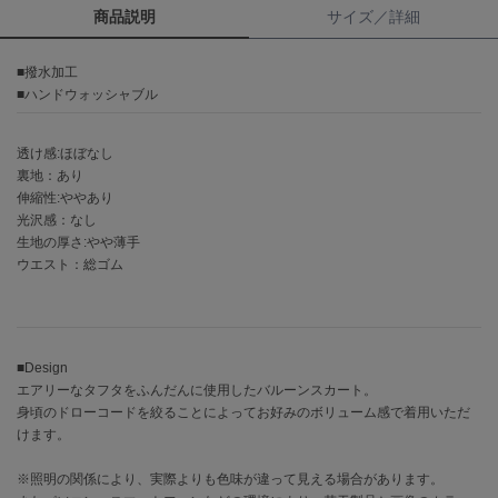
商品説明
サイズ／詳細
célon
セロン
■撥水加工
■ハンドウォッシャブル
Clarks Premium
クラークス
透け感:ほぼなし
CODE A
裏地：あり
コードエー
伸縮性:ややあり
光沢感：なし
COLE HAAN
生地の厚さ:やや薄手
コール ハーン
ウエスト：総ゴム
CONVERSE
コンバース
■Design
エアリーなタフタをふんだんに使用したバルーンスカート。
DANSKIN
身頃のドローコードを絞ることによってお好みのボリューム感で着用いただ
ダンスキン
けます。
※照明の関係により、実際よりも色味が違って見える場合があります。