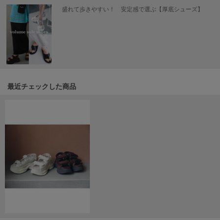
盛れて歩きやすい！ 安定感で選ぶ【厚底シューズ】
LILY BROWN
リリーブラウン
LILY BROWN Lingerie
リリーブラウンランジェリー
LITTLE UNION TOKYO
リトルユニオン トウキョウ
最近チェックした商品
made of Organics
メイドオブオーガニクス
MICHU COQUETTE
ミチュ コケット
MIESROHE
ミースロエ
miies miim
ミーエスミーム