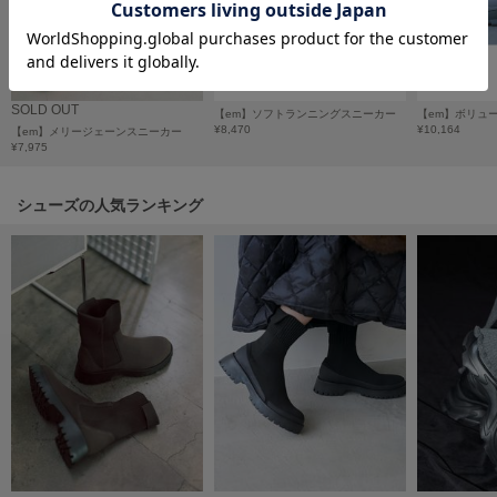
フレイアイディー
FURFUR
ファーファー
SOLD OUT
【em】ソフトランニングスニーカー
¥8,470
¥10,164
【em】メリージェーンスニーカー
¥7,975
gelato pique
ジェラート ピケ
シューズの人気ランキング
GELATO PIQUE CAT&DOG
ジェラート ピケ キャットアンドドッグ
gelato pique Sleep
ジェラート ピケ スリープ
GRAMICCI
グラミチ
Henon.
へノン