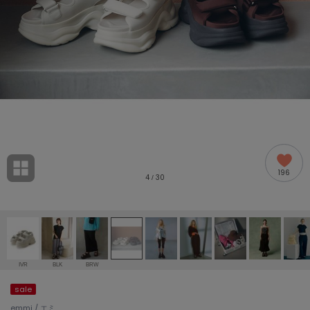
adidas
アディダス
(1991)
adidas by Stella McCartney
アディダス バイ ステラマッカートニー
870)
ALLISON BROWN
アリソンブラウン
06)
amabro
アマブロ
リー (633)
Ame no chi Hare
196
アメノチハレ
4
30
/
ョン雑貨 (854)
AMOMMA
アモマ
/ランジェリー (127)
ánuans
ェア (121)
アニュアンス
IVR
BLK
BRW
ànuke
sale
 (124)
アンヌーク
emmi / エミ