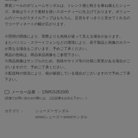
厚底ソールのボリュームサンダルは、トレンド感と軽さを兼ね備えたシュー
ズ。本体はライクラ素材を使いスポーティーに仕上げております。ボリュー
célon
セロン
ムのソールがスタイルアップはもちろん、足首をすっきりと見せてくれるの
でコーディネートの幅が広がります。
Clarks Premium
クラークス
※照明の関係により、実際よりも色味が違って見える場合があります。
またパソコン・スマートフォンなどの環境により、若干製品と画像のカラー
CODE A
が異なる場合もございます。予めご了承ください。
コードエー
商品の色味は、商品単品画像をご参照下さい。
※商品画像はサンプルのため、色味やサイズ等の仕様に変更がある場合がご
COLE HAAN
ざいますので、予めご了承ください。
コール ハーン
※配送時の状況により、箱が破損している場合がございますので予めご了承
下さい。
CONVERSE
コンバース
メーカー品番 ： 13WGS261505
(店舗でお問い合わせの際には、上記品番をお伝え下さい。)
カテゴリ ：
シューズ
>
サンダル
DANSKIN
ダンスキン
emmiシューズ
>
emmiサンダル