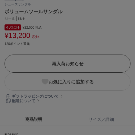
シューズ
サンダル
ASICS
アシックス
ボリュームソールサンダル
セール│sale
40%
OFF
¥22,000
税込
¥13,200
Ballelite
税込
バレリット
120ポイント還元
BANDOLIER
バンドリヤー
再入荷お知らせ
Barbour
バブアー
お気に入りに追加する
Beyond Closet
ビヨンドクローゼット
ギフトラッピングについて
配送について
Calvin Klein
カルバン・クライン
商品説明
サイズ／詳細
CELFORD
■Design
セルフォード