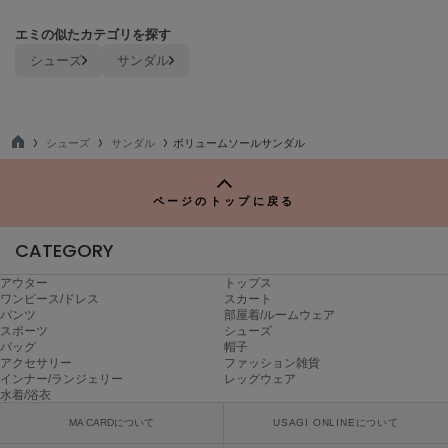
Mila Owen
ミラオーウェン
エミの似たカテゴリを探す
シューズ
サンダル
MOIGE
モワージュ
MUCHA
ミュシャ
シューズ
サンダル
ボリュームソールサンダル
TO
P
ページのトップに戻る
NEW Balance
ニューバランス
CATEGORY
nezu
アウター
トップス
ネズ
ワンピース/ドレス
スカート
パンツ
部屋着/ルームウェア
NIKE
スポーツ
シューズ
ナイキ
バッグ
帽子
アクセサリー
ファッション雑貨
インナー/ランジェリー
レッグウェア
NOWNS
水着/浴衣
ナウンス
MA CARDについて
USAGI ONLINEについて
null.