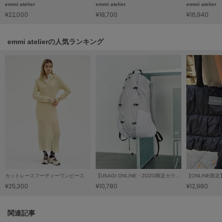
HUNTER
emmi atelier
emmi atelier
emmi atelier
ハンター
¥22,000
¥18,700
¥16,940
HOKA ONEONE
ホカ オネオネ
emmi atelierの人気ランキング
KEEN
キーン
LAATO
ラート
le
ル
カットレースフーディーワンピース
【USAGI ONLINE・ZOZO限定カラーあり】パッカブルバックパック/撥水
le coq sportif
ルコックスポルティフ
¥25,300
¥10,780
¥12,980
LeSportsac
関連記事
レスポートサック