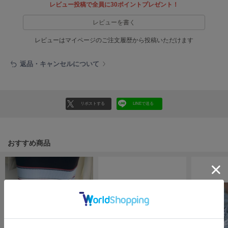
EIMY ISTOIRE
レビュー投稿で全員に30ポイントプレゼント！
エイミー イストワール
レビューを書く
emmi
エミ
レビューはマイページのご注文履歴から投稿いただけます
emmi atelier
返品・キャンセルについて
エミ アトリエ
emmi yoga
エミヨガ
リポストする
LINEで送る
ETRÉ TOKYO
エトレトウキョウ
おすすめ商品
ey
アイ
FILA
フィラ
FRAY I.D