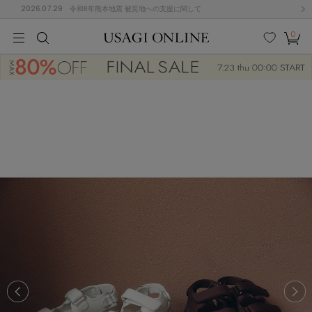
2026.07.29
令和8年熊本地震 被災地への支援に関して
0
MEN
MEN
KIDS
KIDS
BABY
BABY
BEAUTY
BEAUTY
LIFE STYLE
LIFE STYLE
検索
お気
カー
に入
ト
り
(678)
(3035)
B
C
D
E
F
G
I
J
K
L
M
N
ス/ドレス (1170)
P
Q
R
S
T
U
(567)
その
W
X
Y
Z
他
886)
ルームウェア (612)
ACYM
アシーム
(121)