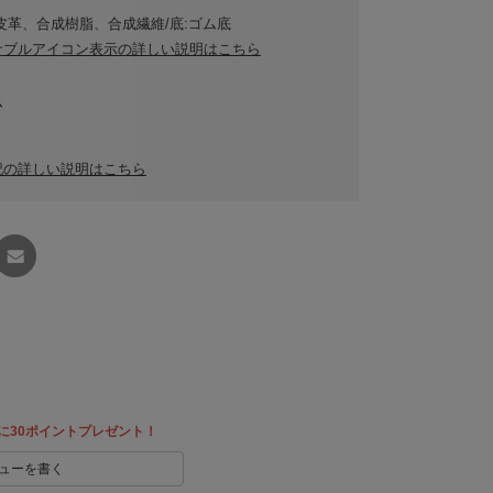
皮革、合成樹脂、合成繊維/底:ゴム底
ナブルアイコン表示の詳しい説明はこちら
ム
記の詳しい説明はこちら
友達に
教える
に30ポイントプレゼント！
ューを書く