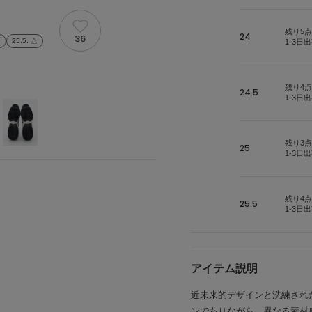
残り5点
24
36
△
25.5
: △
1-3日
残り4点
24.5
1-3日
残り3点
25
1-3日
残り4点
25.5
1-3日
アイテム説明
近未来的デザインと洗練された
ンでありながら、異なる素材