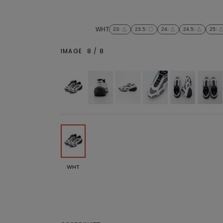
WHT
23
: △
23.5
: 〇
24
: △
24.5
: △
25
: 
IMAGE
8
/
8
WHT