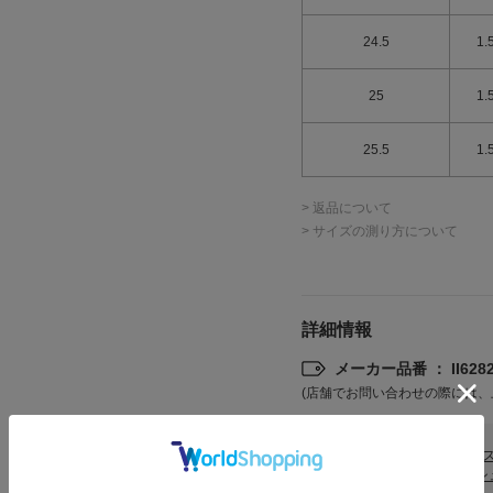
24.5
1.
25
1.
25.5
1.
> 返品について
> サイズの測り方について
詳細情報
メーカー品番 ： II6282
(店舗でお問い合わせの際には、
カテゴリ
シュー
emmi