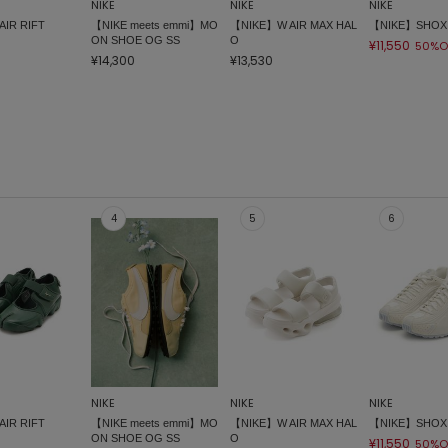
NIKE
NIKE
NIKE
IR RIFT
【NIKE meets emmi】MO
【NIKE】W AIR MAX HAL
【NIKE】SHOX 
ON SHOE OG SS
O
¥11,550
50%O
¥14,300
¥13,530
NIKE
NIKE
NIKE
IR RIFT
【NIKE meets emmi】MO
【NIKE】W AIR MAX HAL
【NIKE】SHOX 
ON SHOE OG SS
O
¥11,550
50%O