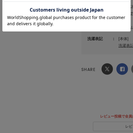
素材
甲:合成
サステ
原産国
ベトナ
洗濯表記
[本体]
洗濯表
SHARE
Xでシ
facebook
ェア
でシェ
ア
レビュー投稿で全員
レビ