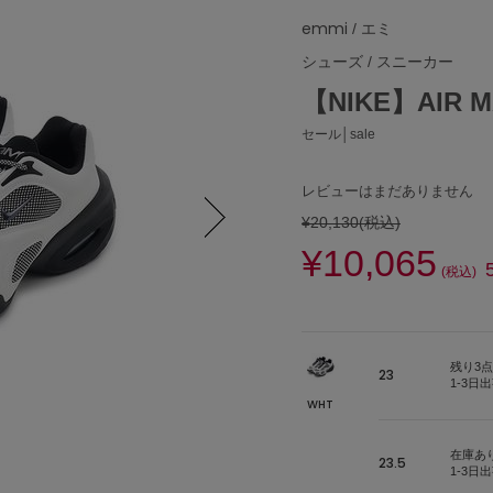
emmi
/ エミ
シューズ
/
スニーカー
【NIKE】AIR M
セール│sale
レビューはまだありません
¥20,130
(税込)
¥10,065
Next
(税込)
残り3点
23
1-3日
WHT
在庫あ
23.5
1-3日