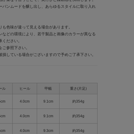
ーバンムードを醸し出し、あらゆるスタイルに取り入れ
りも色味が違って見える場合があります。
ンなどの環境により、若干製品と画像のカラーが異なる
承ください。
をご参照下さい。
破損している場合がございますので予めご了承下さい。
ール
ヒール
甲幅
重さ(片足)
5cm
4.0cm
9.1cm
約354g
5cm
4.0cm
9.1cm
約354g
5cm
4.0cm
9.3cm
約354g