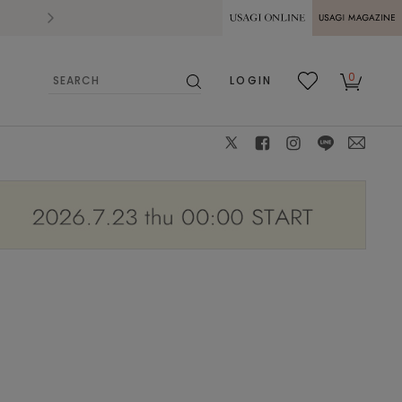
2026.07.28
熊本県熊本地方を震源とする地震の影響によ
USAGI ONLINE
USAGI
0
LOGIN
MAGAZINE
検
お気
カー
索
に入
ト
り
X
facebook
instagram
LINE
mail