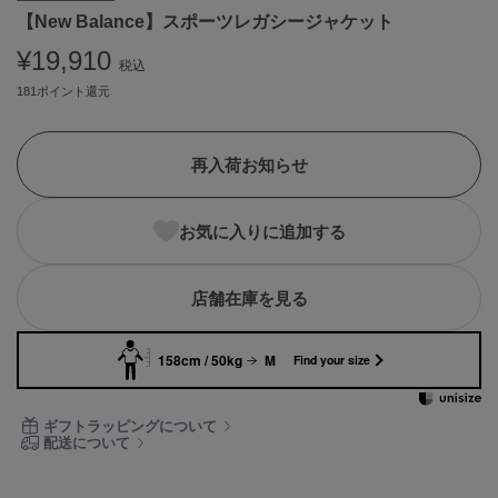
【New Balance】スポーツレガシージャケット
ASICS
アシックス
¥19,910
税込
181ポイント還元
Ballelite
バレリット
再入荷お知らせ
BANDOLIER
バンドリヤー
お気に入りに追加する
Barbour
バブアー
店舗在庫を見る
Beyond Closet
ビヨンドクローゼット
158cm / 50kg
M
Find your size
Calvin Klein
ギフトラッピングについて
カルバン・クライン
配送について
CELFORD
セルフォード