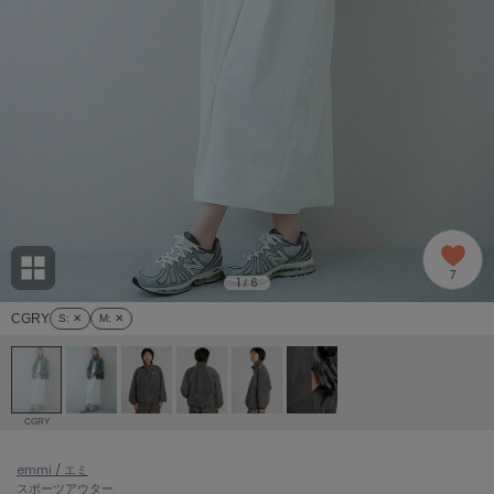
adidas
アディダス
(2005)
adidas by Stella McCartney
アディダス バイ ステラマッカートニー
916)
ALLISON BROWN
アリソンブラウン
07)
amabro
アマブロ
リー (664)
Ame no chi Hare
7
アメノチハレ
1
6
/
ョン雑貨 (865)
CGRY
S
: ✕
M
: ✕
AMOMMA
アモマ
/ランジェリー (127)
ánuans
ェア (121)
アニュアンス
CGRY
ànuke
 (124)
emmi / エミ
アンヌーク
スポーツ
アウター