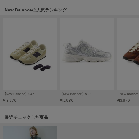
HUNTER
ハンター
New Balanceの人気ランキング
HOKA ONEONE
ホカ オネオネ
KEEN
キーン
LAATO
ラート
le
【New Balance】U471
【New Balance】530
【New Balanc
ル
¥13,970
¥12,980
¥13,970
le coq sportif
ルコックスポルティフ
関連記事
最近チェックした商品
LeSportsac
レスポートサック