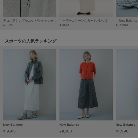
フレイアイディー
FURFUR
ファーファー
デコルテシンプルニット/ウォッシャブル/UVカット/接触冷感
ギャザーコクーンスカート/撥水/接触冷感
【New Balanc
¥7,260
¥10,450
¥26,950
スポーツの人気ランキング
gelato pique
ジェラート ピケ
GELATO PIQUE CAT&DOG
ジェラート ピケ キャットアンドドッグ
gelato pique Sleep
ジェラート ピケ スリープ
GRAMICCI
グラミチ
Henon.
New Balance
New Balance
New Balance
へノン
¥19,910
¥11,000
¥11,990