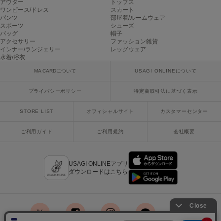
アウター
トップス
Mila Owen
ワンピース/ドレス
スカート
ミラオーウェン
パンツ
部屋着/ルームウェア
スポーツ
シューズ
MOIGE
バッグ
帽子
モワージュ
アクセサリー
ファッション雑貨
インナー/ランジェリー
レッグウェア
水着/浴衣
MUCHA
ミュシャ
MA CARDについて
USAGI ONLINEについて
プライバシーポリシー
特定商取引法に基づく表示
NEW Balance
STORE LIST
オフィシャルサイト
カスタマーセンター
ニューバランス
ご利用ガイド
ご利用規約
会社概要
nezu
ネズ
NIKE
USAGI ONLINEアプリ
ナイキ
ダウンロードはこちら
NOWNS
ナウンス
null.