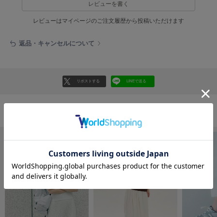
EIMY ISTOIRE
レビューを書く
エイミー イストワール
レビューはマイページのご注文履歴から投稿いただけます
emmi
エミ
返品・キャンセルについて
emmi atelier
エミ アトリエ
リポストする
LINEで送る
emmi yoga
エミヨガ
ETRÉ TOKYO
おすすめ商品
エトレトウキョウ
ey
アイ
FILA
フィラ
FRAY I.D