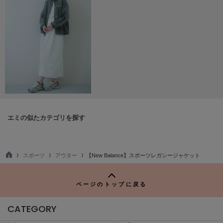
LILY BROWN
リリーブラウン
LILY BROWN Lingerie
リリーブラウンランジェリー
LITTLE UNION TOKYO
リトルユニオン トウキョウ
made of Organics
エミの似たカテゴリを探す
メイドオブオーガニクス
MICHU COQUETTE
ミチュ コケット
スポーツ
アウター
【New Balance】スポーツレガシージャケット
TO
P
MIESROHE
ミースロエ
ページのトップに戻る
miies miim
CATEGORY
ミーエスミーム