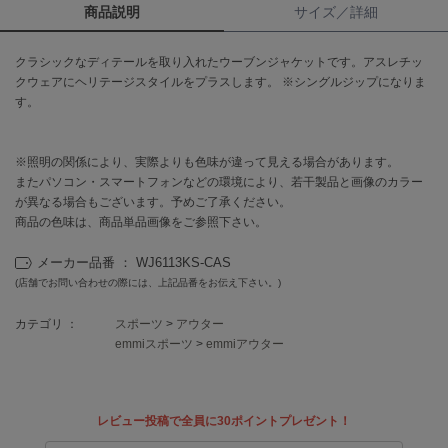
商品説明
サイズ／詳細
célon
セロン
クラシックなディテールを取り入れたウーブンジャケットです。アスレチッ
クウェアにヘリテージスタイルをプラスします。 ※シングルジップになりま
Clarks Premium
す。
クラークス
CODE A
※照明の関係により、実際よりも色味が違って見える場合があります。
コードエー
またパソコン・スマートフォンなどの環境により、若干製品と画像のカラー
が異なる場合もございます。予めご了承ください。
COLE HAAN
商品の色味は、商品単品画像をご参照下さい。
コール ハーン
メーカー品番 ： WJ6113KS-CAS
CONVERSE
コンバース
(店舗でお問い合わせの際には、上記品番をお伝え下さい。)
カテゴリ ：
スポーツ
>
アウター
emmiスポーツ
>
emmiアウター
DANSKIN
ダンスキン
レビュー投稿で全員に30ポイントプレゼント！