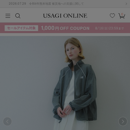
2026.07.29
令和8年熊本地震 被災地への支援に関して
0
MEN
MEN
KIDS
KIDS
BABY
BABY
BEAUTY
BEAUTY
LIFE STYLE
LIFE STYLE
検索
お気
カー
に入
ト
り
(715)
(3074)
B
C
D
E
F
G
I
J
K
L
M
N
ス/ドレス (1179)
P
Q
R
S
T
U
(570)
その
W
X
Y
Z
他
890)
ルームウェア (535)
ACYM
アシーム
(121)