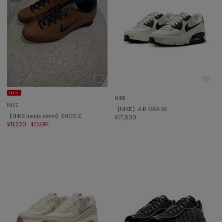
sale
NIKE
NIKE
【NIKE】AIR MAX 90
【NIKE meets emmi】SHOX Z
¥17,600
¥11,220
40%OFF