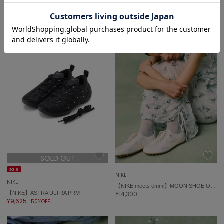
【NIKE】AIR MAX MUSE
【NIKE】AIR MAX 95 SLIM
¥10,065
¥13,200
50%OFF
50%OFF
SOLD OUT
sale
NIKE
NIKE
【NIKE meets emmi】MOON SHOE OG SS
【NIKE】ASTRA ULTRA PRM
¥14,300
¥9,625
50%OFF