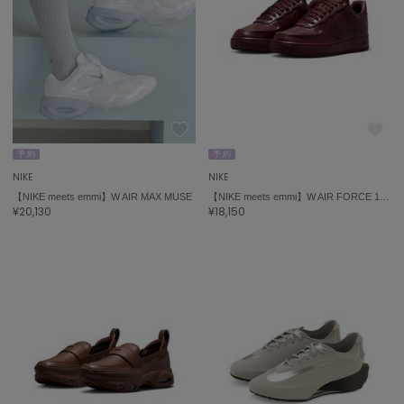
célon
セロン
Clarks Premium
クラークス
CODE A
コードエー
予 約
予 約
NIKE
NIKE
COLE HAAN
【NIKE meets emmi】W AIR MAX MUSE
【NIKE meets emmi】W AIR FORCE 1 '07
コール ハーン
¥20,130
¥18,150
CONVERSE
コンバース
DANSKIN
ダンスキン
EIMY ISTOIRE