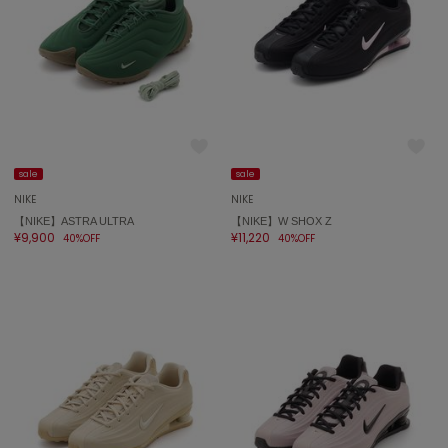
ミラオーウェン
MOIGE
モワージュ
MUCHA
ミュシャ
sale
sale
NEW Balance
NIKE
NIKE
ニューバランス
【NIKE】ASTRA ULTRA
【NIKE】W SHOX Z
¥9,900
¥11,220
40%OFF
40%OFF
nezu
ネズ
NIKE
ナイキ
NOWNS
ナウンス
null.
ヌル