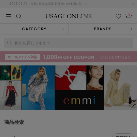
2026.07.29
令和8年熊本地震 被災地への支援に関して
0
MEN
MEN
KIDS
KIDS
BABY
BABY
BEAUTY
BEAUTY
LIFE STYLE
LIFE STYLE
検索
お気
カー
CATEGORY
BRANDS
に入
ト
り
(715)
何かお探しですか？
(3074)
B
C
D
E
F
G
I
J
K
L
M
N
ス/ドレス (1179)
P
Q
R
S
T
U
(570)
その
W
X
Y
Z
他
890)
ルームウェア (535)
商品検索
ACYM
アシーム
(121)