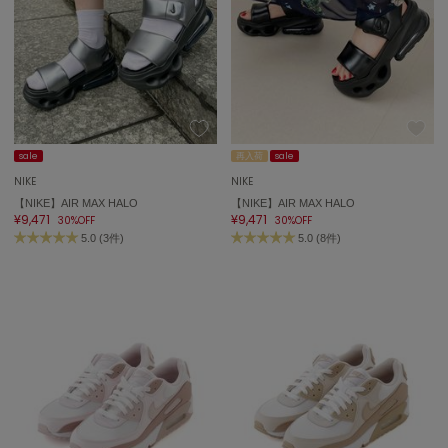
sale
再入荷
sale
NIKE
NIKE
【NIKE】AIR MAX HALO
【NIKE】AIR MAX HALO
¥9,471
¥9,471
30%OFF
30%OFF
5.0 (3件)
5.0 (8件)