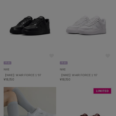
ASICS
アシックス
Ballelite
バレリット
BANDOLIER
バンドリヤー
Barbour
バブアー
予 約
予 約
NIKE
NIKE
Beyond Closet
【NIKE】W AIR FORCE 1 '07
【NIKE】W AIR FORCE 1 '07
ビヨンドクローゼット
¥18,150
¥18,150
Calvin Klein
カルバン・クライン
CELFORD
セルフォード