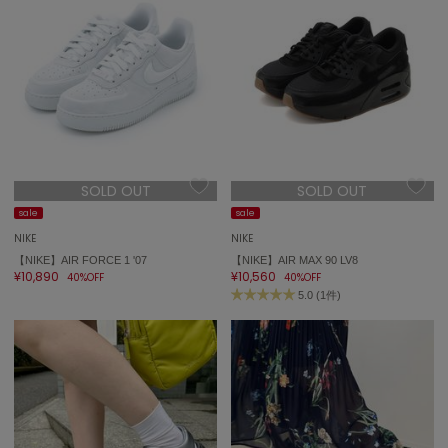
SOLD OUT
SOLD OUT
sale
sale
NIKE
NIKE
【NIKE】AIR FORCE 1 '07
【NIKE】AIR MAX 90 LV8
¥10,890
¥10,560
40%OFF
40%OFF
5.0 (1件)