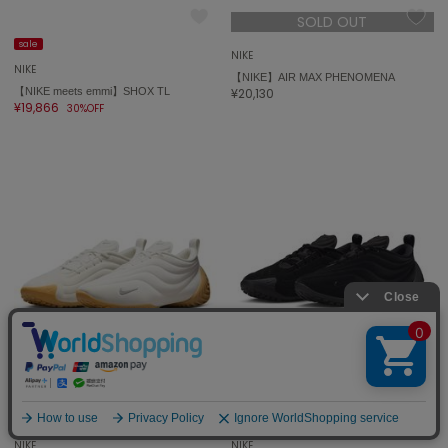
SOLD OUT
sale
NIKE
NIKE
【NIKE】AIR MAX PHENOMENA
【NIKE meets emmi】SHOX TL
¥20,130
¥19,866
30%OFF
SOLD OUT
SOLD OUT
sale
sale
NIKE
NIKE