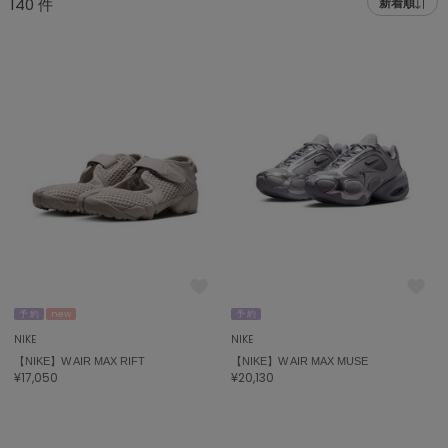
140
件
新着順
adidas
アディダス
(2005)
adidas by Stella McCartney
アディダス バイ ステラマッカートニー
916)
ALLISON BROWN
アリソンブラウン
07)
amabro
アマブロ
リー (664)
Ame no chi Hare
ョン雑貨 (865)
アメノチハレ
AMOMMA
/ランジェリー (127)
アモマ
予 約
new
予 約
NIKE
NIKE
ánuans
ェア (121)
【NIKE】W AIR MAX RIFT
【NIKE】W AIR MAX MUSE
アニュアンス
¥17,050
¥20,130
 (124)
ànuke
アンヌーク