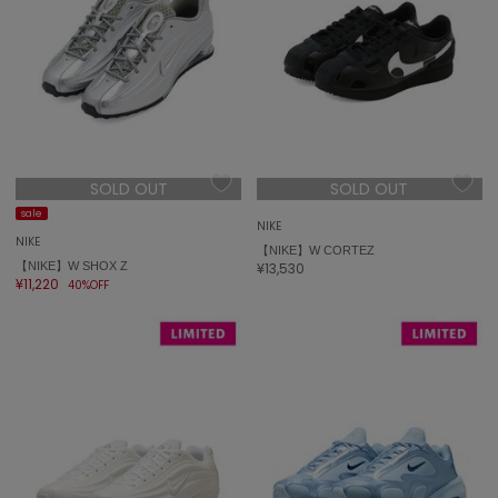
トゥデイフル
TSURU by Mariko Oikawa
ツルバイマリコオイカワ
UGG
アグ
SOLD OUT
SOLD OUT
sale
UNDERSON UNDERSON
NIKE
アンダーソン アンダーソン
NIKE
【NIKE】W CORTEZ
【NIKE】W SHOX Z
¥13,530
un/neu
¥11,220
40%OFF
アンノイ
URBAN RESEARCH ROSSO
アーバンリサーチ ロッソ
USAGI Books
ウサギブックス
USAGI Gallery
ウサギギャラリー