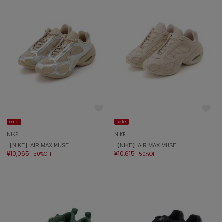
LILY BROWN
リリーブラウン
LILY BROWN Lingerie
リリーブラウンランジェリー
LITTLE UNION TOKYO
リトルユニオン トウキョウ
made of Organics
メイドオブオーガニクス
sale
sale
MICHU COQUETTE
NIKE
NIKE
ミチュ コケット
【NIKE】AIR MAX MUSE
【NIKE】AIR MAX MUSE
¥10,065
¥10,615
50%OFF
50%OFF
MIESROHE
ミースロエ
miies miim
ミーエスミーム
Mila Owen