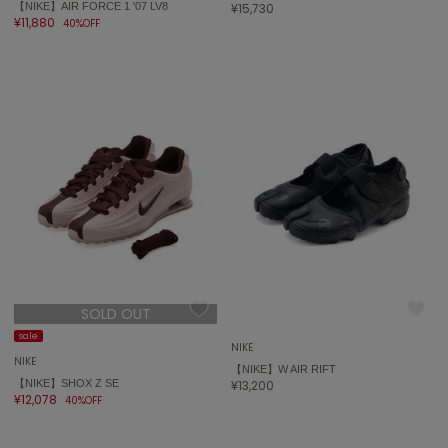
Sneakers by emmi
【NIKE】AIR FORCE 1 '07 LV8
¥15,730
スニーカーズ バイ エミ
¥11,880
40%OFF
Snow Peak
スノーピーク
SNIDEL
スナイデル
SNIDEL HOME
スナイデル ホーム
SOFER
ソフェル
SOMEWHERE BUTTER.
サムウェアバター
SOLD OUT
sale
SORIN
NIKE
ソリン
NIKE
【NIKE】W AIR RIFT
【NIKE】SHOX Z SE
¥13,200
¥12,078
40%OFF
Stylevoice for xxx
スタイルヴォイスフォー