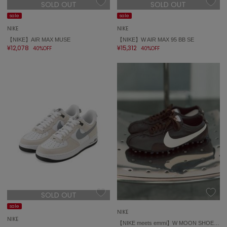
ポローラ
SOLD OUT
SOLD OUT
sale
sale
PUMA
NIKE
NIKE
プーマ
【NIKE】AIR MAX MUSE
【NIKE】W AIR MAX 95 BB SE
¥12,078
¥15,312
40%OFF
40%OFF
Reebok
リーボック
SALOMON
サロモン
sanrio house
サンリオハウス
SESAME STREET MARKET
セサミストリートマーケット
SOLD OUT
SHAKA
シャカ
sale
NIKE
NIKE
【NIKE meets emmi】W MOON SHOE OG