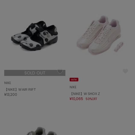
SUICOKE
スイコック
SUPERGA
スペルガ
swanë
スワネ
TAW&TOE
トーアンドトー
SOLD OUT
sale
TEVA
NIKE
テバ
NIKE
【NIKE】W AIR RIFT
¥13,200
【NIKE】W SHOX Z
¥10,065
The Barnnet
50%OFF
ザバーネット
THE NORTH FACE
ザ・ノース・フェイス
TODAYFUL