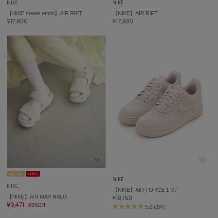
NIKE
NIKE
【NIKE meets emmi】AIR RIFT
【NIKE】AIR RIFT
¥17,930
¥17,930
再入荷
sale
NIKE
NIKE
【NIKE】AIR FORCE 1 '07
【NIKE】AIR MAX HALO
¥18,150
¥9,471
30%OFF
5.0 (1件)