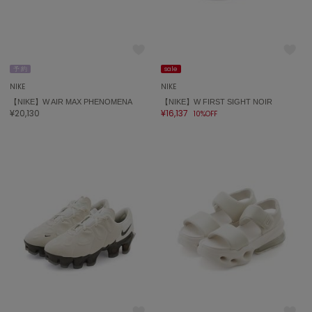
エイミー イストワール
emmi
エミ
予 約
sale
emmi atelier
エミ アトリエ
NIKE
NIKE
【NIKE】W AIR MAX PHENOMENA
【NIKE】W FIRST SIGHT NOIR
¥20,130
¥16,137
10%OFF
emmi yoga
エミヨガ
ETRÉ TOKYO
エトレトウキョウ
ey
アイ
FILA
フィラ
FRAY I.D
フレイアイディー