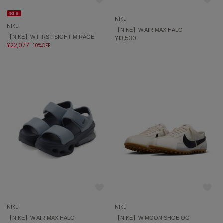
sale
FURFUR
NIKE
ファーファー
NIKE
【NIKE】W AIR MAX HALO
【NIKE】W FIRST SIGHT MIRAGE
¥13,530
¥22,077
10%OFF
gelato pique
ジェラート ピケ
GELATO PIQUE CAT&DOG
ジェラート ピケ キャットアンドドッグ
gelato pique Sleep
ジェラート ピケ スリープ
GRAMICCI
グラミチ
Henon.
へノン
NIKE
NIKE
【NIKE】W AIR MAX HALO
【NIKE】W MOON SHOE OG
HUNTER