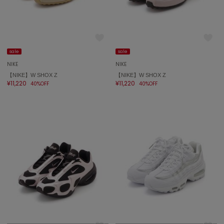
On
オン
sale
sale
Onitsuka Tiger
NIKE
NIKE
オニツカ タイガー
【NIKE】W SHOX Z
【NIKE】W SHOX Z
¥11,220
¥11,220
40%OFF
40%OFF
ORGUE
オルグ
ORR
オル
PATRICK
パトリック
Philly chocolate
フィリーチョコレート
poláura