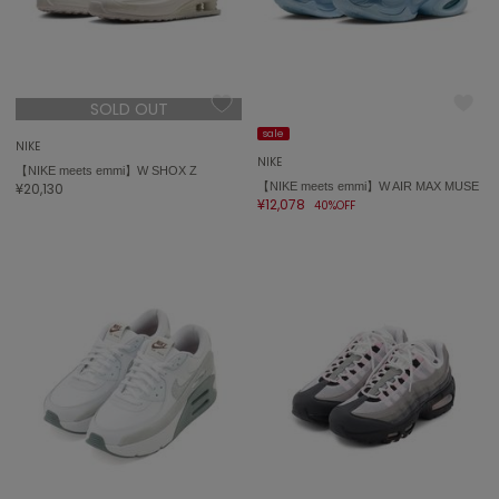
USAGI Gift
ウサギギフト
USAGI Item
SOLD OUT
ウサギアイテム
sale
NIKE
NIKE
USAGI Vintage
【NIKE meets emmi】W SHOX Z
ウサギヴィンテージ
¥20,130
【NIKE meets emmi】W AIR MAX MUSE
¥12,078
40%OFF
VEJA
ヴェジャ