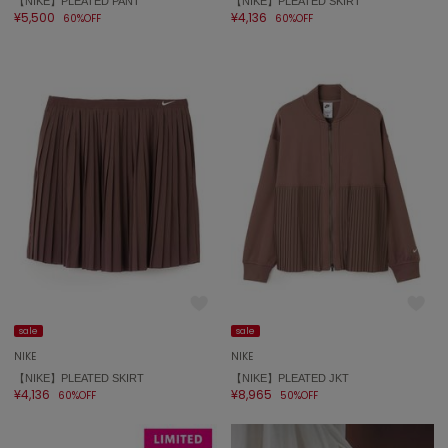
【NIKE】PLEATED PANT
【NIKE】PLEATED SKIRT
¥5,500
¥4,136
60%OFF
60%OFF
sale
sale
NIKE
NIKE
【NIKE】PLEATED SKIRT
【NIKE】PLEATED JKT
¥4,136
¥8,965
60%OFF
50%OFF