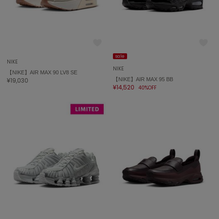
sale
NIKE
NIKE
【NIKE】AIR MAX 90 LV8 SE
¥19,030
【NIKE】AIR MAX 95 BB
¥14,520
40%OFF