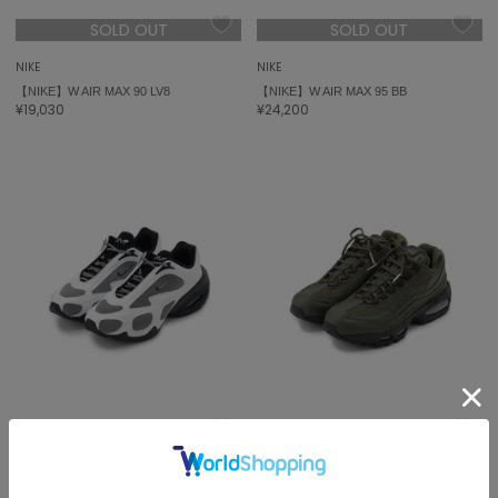
SOLD OUT
SOLD OUT
NIKE
NIKE
【NIKE】W AIR MAX 90 LV8
【NIKE】W AIR MAX 95 BB
¥19,030
¥24,200
sale
sale
NIKE
NIKE