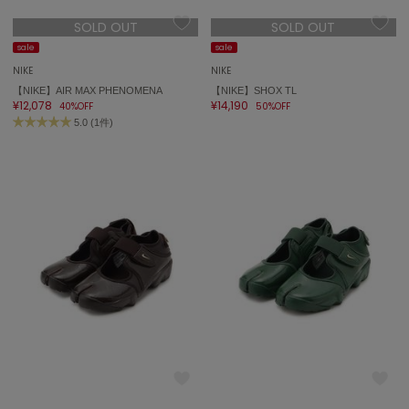
SOLD OUT
SOLD OUT
sale
sale
NIKE
NIKE
【NIKE】AIR MAX PHENOMENA
【NIKE】SHOX TL
¥12,078
¥14,190
40%OFF
50%OFF
5.0 (1件)