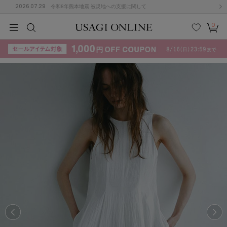
2026.07.29
令和8年熊本地震 被災地への支援に関して
0
MEN
MEN
KIDS
KIDS
BABY
BABY
BEAUTY
BEAUTY
LIFE STYLE
LIFE STYLE
検索
お気
カー
に入
ト
り
(684)
(2929)
B
C
D
E
F
G
I
J
K
L
M
N
ス/ドレス (1145)
P
Q
R
S
T
U
(546)
その
W
X
Y
Z
他
850)
ルームウェア (535)
ACYM
アシーム
(121)