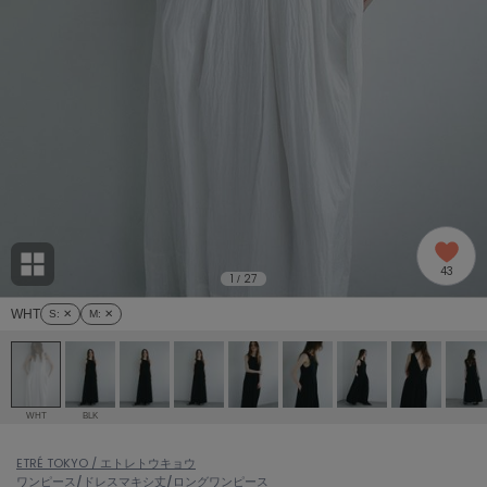
adidas
アディダス
(1996)
adidas by Stella McCartney
アディダス バイ ステラマッカートニー
893)
ALLISON BROWN
アリソンブラウン
98)
amabro
アマブロ
リー (663)
Ame no chi Hare
43
アメノチハレ
1
27
/
ョン雑貨 (858)
WHT
S
: ✕
M
: ✕
AMOMMA
アモマ
/ランジェリー (127)
ánuans
ェア (119)
アニュアンス
WHT
BLK
ànuke
 (124)
ETRÉ TOKYO / エトレトウキョウ
アンヌーク
ワンピース/ドレス
マキシ丈/ロングワンピース