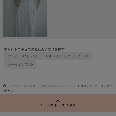
LILY BROWN
リリーブラウン
LILY BROWN Lingerie
リリーブラウンランジェリー
LITTLE UNION TOKYO
リトルユニオン トウキョウ
エトレトウキョウの似たカテゴリを探す
ワンピース/ドレス
マキシ丈/ロングワンピース
made of Organics
メイドオブオーガニクス
オールインワン
MICHU COQUETTE
ミチュ コケット
ワンピース/ドレス
マキシ丈/ロングワンピース
リネンサッカーロングワ
MIESROHE
TO
ンピース
ミースロエ
P
miies miim
ページのトップに戻る
ミーエスミーム