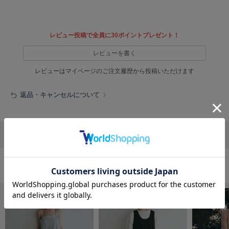
EIMY ISTOIRE
エイミー イストワール
emmi
レビュー投稿で全員に30ポイントプレゼント！
エミ
レビューを書く
emmi atelier
エミ アトリエ
レビューはマイページのご注文履歴から投稿いただけます
emmi yoga
返品・キャンセルについて
エミヨガ
ETRÉ TOKYO
エトレトウキョウ
リポストする
LINEで送る
ey
アイ
ワンピース/ドレスの人気ランキング
FILA
フィラ
FRAY I.D