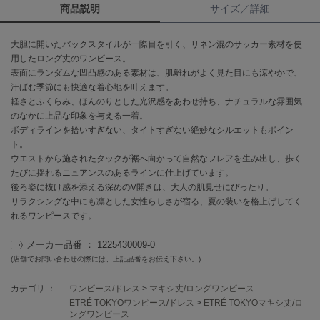
商品説明
サイズ／詳細
célon
セロン
大胆に開いたバックスタイルが一際目を引く、リネン混のサッカー素材を使
用したロング丈のワンピース。
Clarks Premium
表面にランダムな凹凸感のある素材は、肌離れがよく見た目にも涼やかで、
クラークス
汗ばむ季節にも快適な着心地を叶えます。
軽さとふくらみ、ほんのりとした光沢感をあわせ持ち、ナチュラルな雰囲気
CODE A
のなかに上品な印象を与える一着。
コードエー
ボディラインを拾いすぎない、タイトすぎない絶妙なシルエットもポイン
ト。
COLE HAAN
ウエストから施されたタックが裾へ向かって自然なフレアを生み出し、歩く
コール ハーン
たびに揺れるニュアンスのあるラインに仕上げています。
後ろ姿に抜け感を添える深めのV開きは、大人の肌見せにぴったり。
CONVERSE
リラクシングな中にも凛とした女性らしさが宿る、夏の装いを格上げしてく
コンバース
れるワンピースです。
メーカー品番 ： 1225430009-0
DANSKIN
(店舗でお問い合わせの際には、上記品番をお伝え下さい。)
ダンスキン
カテゴリ ：
ワンピース/ドレス
>
マキシ丈/ロングワンピース
ETRÉ TOKYOワンピース/ドレス
>
ETRÉ TOKYOマキシ丈/ロ
ングワンピース