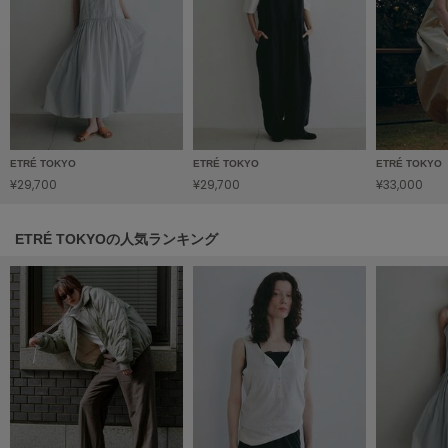
フレイアイディー
FURFUR
ファーファー
gelato pique
ジェラート ピケ
ETRÉ TOKYO
ETRÉ TOKYO
ETRÉ TOKYO
¥29,700
¥29,700
¥33,000
GELATO PIQUE CAT&DOG
ジェラート ピケ キャットアンドドッグ
ETRÉ TOKYOの人気ランキング
gelato pique Sleep
ジェラート ピケ スリープ
GRAMICCI
グラミチ
Henon.
へノン