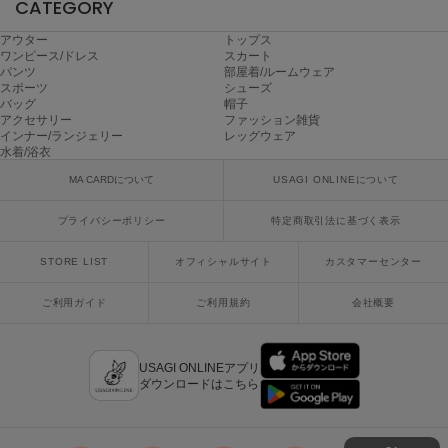
CATEGORY
Mila Owen
ミラオーウェン
アウター
トップス
ワンピース/ドレス
スカート
MOIGE
パンツ
部屋着/ルームウェア
モワージュ
スポーツ
シューズ
バッグ
帽子
アクセサリー
ファッション雑貨
MUCHA
インナー/ランジェリー
レッグウェア
ミュシャ
水着/浴衣
MA CARDについて
USAGI ONLINEについて
NEW Balance
プライバシーポリシー
特定商取引法に基づく表示
ニューバランス
STORE LIST
オフィシャルサイト
カスタマーセンター
nezu
ネズ
ご利用ガイド
ご利用規約
会社概要
NIKE
ナイキ
USAGI ONLINEアプリ
ダウンロードはこちら
NOWNS
ナウンス
null.