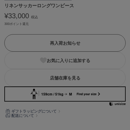
リネンサッカーロングワンピース
ASICS
アシックス
¥33,000
税込
300ポイント還元
Ballelite
バレリット
再入荷お知らせ
BANDOLIER
バンドリヤー
お気に入りに追加する
Barbour
バブアー
店舗在庫を見る
Beyond Closet
ビヨンドクローゼット
159cm / 51kg
M
Find your size
Calvin Klein
ギフトラッピングについて
カルバン・クライン
配送について
CELFORD
セルフォード