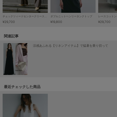
HUNTER
ハンター
HOKA ONEONE
チェックツィードセンタークリースパンツ
ダブルニットヘンリータンクトップ
レースコットン
ホカ オネオネ
¥29,700
¥19,800
¥29,700
関連記事
KEEN
キーン
涼感あふれる【リネンアイテム】で猛暑を乗り切って
LAATO
ラート
le
ル
最近チェックした商品
le coq sportif
ルコックスポルティフ
LeSportsac
レスポートサック