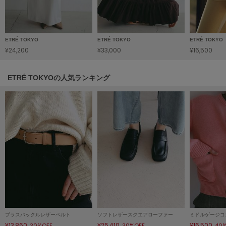
HUNTER
ハンター
HOKA ONEONE
ホカ オネオネ
ETRÉ TOKYO
ETRÉ TOKYO
ETRÉ TOKYO
¥24,200
¥33,000
¥16,500
ETRÉ TOKYOの人気ランキング
KEEN
キーン
LAATO
ラート
le
ル
le coq sportif
ルコックスポルティフ
LeSportsac
ブラスバックルレザーベルト
ソフトレザースクエアローファー
レスポートサック
¥13,860
¥25,410
¥16,500
30%OFF
30%OFF
40