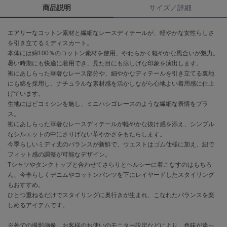
商品説明
サイズ／詳細
célon
セロン
エアリーなコットン素材と繊細なレースディテールが、軽やかな女性らしさ
を引き立てるミディスカート。
Clarks Premium
本体には綿100％のコットン素材を使用、やわらかく軽やかな風合いが魅力。
クラークス
暑い時期にも快適に着用でき、見た目にも涼しげな印象を演出します。
裾にあしらった華奢なレース部分や、細やかなディテールを引き立てる裏地
CODE A
にも綿を採用し、ナチュラルな素材感を活かしながら心地よい着用感に仕上
コードエー
げています。
生地にはピコミシンを施し、ミニハシゴレースのような繊細な表情をプラ
COLE HAAN
ス。
コール ハーン
裾にあしらった華奢なレースディテールが軽やかな抜け感を添え、シンプル
なシルエットの中にさりげない華やかさをもたらします。
CONVERSE
コンバース
今季らしいミディ丈のバランスが新鮮で、ウエストはゴム仕様に加え、紐で
フィット感の調整が可能なデザイン。
Tシャツやタンクトップと合わせてさらりとヘルシーに着こなすのはもちろ
ん、今季らしくデニムやコットンパンツを下にレイヤードしたスタイリング
DANSKIN
もおすすめ。
ダンスキン
ひとつ重ねるだけでスタイリングに奥行きが生まれ、こなれたバランスを楽
しめるアイテムです。
※外での撮影画像、お客様のお使いのモニター設定などにより、色味が違っ