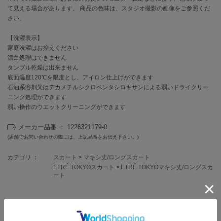
EIMY ISTOIRE
て見える場合があります。 商品の色味は、スタジオ撮影の画像をご参照くだ
エイミー イストワール
さい。
emmi
エミ
【洗濯表示】
家庭洗濯はお控えください
漂白処理はできません
emmi atelier
エミ アトリエ
タンブル乾燥は出来ません
底面温度120℃を限度とし、アイロン仕上げができます
emmi yoga
石油系溶剤又はデカメチルシクロペンタシロキサンによる弱いドライクリー
エミヨガ
ニング処理ができます
弱い操作のウエットクリーニングができます
ETRÉ TOKYO
エトレトウキョウ
メーカー品番 ： 1226321179-0
(店舗でお問い合わせの際には、上記品番をお伝え下さい。)
ey
アイ
カテゴリ ：
スカート
>
マキシ丈/ロングスカート
ETRÉ TOKYOスカート
>
ETRÉ TOKYOマキシ丈/ロングスカ
ート
FILA
フィラ
レビュー投稿で全員に30ポイントプレゼント！
FRAY I.D