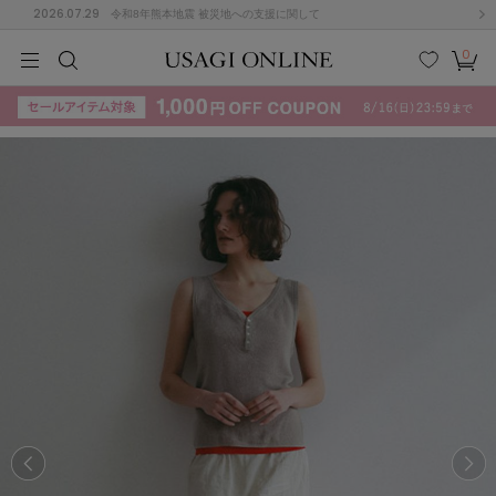
2026.07.29
令和8年熊本地震 被災地への支援に関して
0
MEN
MEN
KIDS
KIDS
BABY
BABY
BEAUTY
BEAUTY
LIFE STYLE
LIFE STYLE
検索
お気
カー
に入
ト
り
(715)
(3074)
B
C
D
E
F
G
I
J
K
L
M
N
ス/ドレス (1179)
P
Q
R
S
T
U
(570)
その
W
X
Y
Z
他
890)
ルームウェア (535)
ACYM
アシーム
(121)