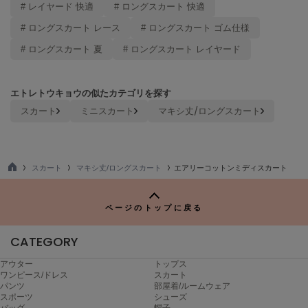
# レイヤード 快適
# ロングスカート 快適
Mila Owen
ミラオーウェン
# ロングスカート レース
# ロングスカート ゴム仕様
MOIGE
# ロングスカート 夏
# ロングスカート レイヤード
モワージュ
MUCHA
エトレトウキョウの似たカテゴリを探す
ミュシャ
スカート
ミニスカート
マキシ丈/ロングスカート
NEW Balance
ニューバランス
スカート
マキシ丈/ロングスカート
エアリーコットンミディスカート
TO
nezu
P
ネズ
ページのトップに戻る
NIKE
ナイキ
CATEGORY
アウター
トップス
NOWNS
ワンピース/ドレス
スカート
ナウンス
パンツ
部屋着/ルームウェア
スポーツ
シューズ
null.