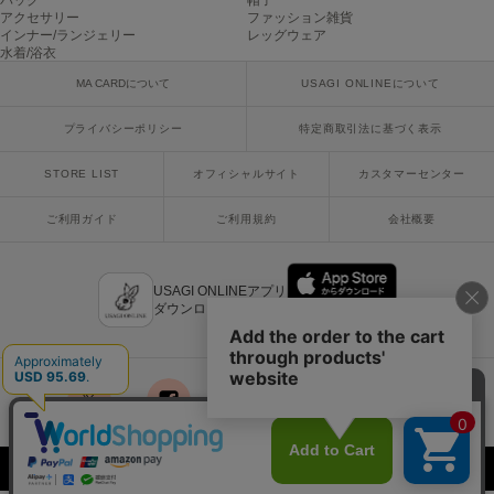
バッグ
帽子
ヌル
アクセサリー
ファッション雑貨
インナー/ランジェリー
レッグウェア
水着/浴衣
MA CARDについて
USAGI ONLINEについて
On
オン
プライバシーポリシー
特定商取引法に基づく表示
Onitsuka Tiger
オニツカ タイガー
STORE LIST
オフィシャルサイト
カスタマーセンター
ご利用ガイド
ご利用規約
会社概要
ORGUE
オルグ
ORR
USAGI ONLINEアプリ
オル
ダウンロードはこちら
PATRICK
パトリック
x
facebook
instagram
LINE
mail
Philly chocolate
フィリーチョコレート
Copyright © 2018 Usagi Online Co.,Ltd. All Rights Reserved.