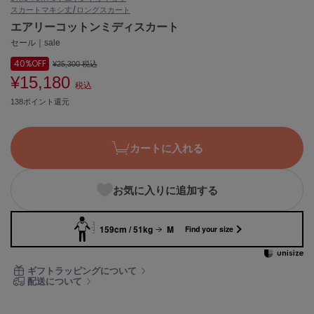
スカート
マキシ丈/ロングスカート
ASICS
アシックス
エアリーコットンミディスカート
セール｜sale
40%
OFF
¥25,300
税込
¥15,180
Ballelite
税込
バレリット
138ポイント還元
BANDOLIER
バンドリヤー
カートに入れる
Barbour
バブアー
お気に入りに追加する
Beyond Closet
ビヨンドクローゼット
159cm / 51kg
M
Find your size
Calvin Klein
ギフトラッピングについて
カルバン・クライン
配送について
CELFORD
セルフォード