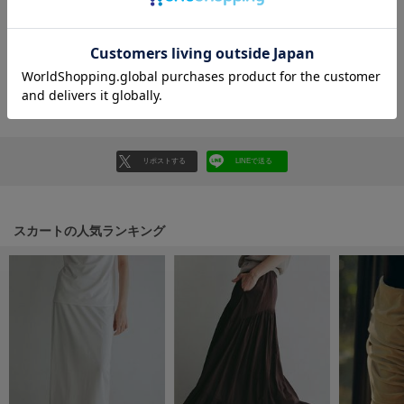
フレイアイディー
レビューを書く
FURFUR
レビューはマイページのご注文履歴から投稿いただけます
ファーファー
返品・キャンセルについて
gelato pique
ジェラート ピケ
リポストする
LINEで送る
GELATO PIQUE CAT&DOG
ジェラート ピケ キャットアンドドッグ
gelato pique Sleep
スカートの人気ランキング
ジェラート ピケ スリープ
GRAMICCI
グラミチ
Henon.
へノン