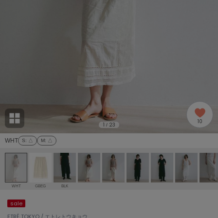
adidas
アディダス
(2005)
adidas by Stella McCartney
アディダス バイ ステラマッカートニー
916)
ALLISON BROWN
アリソンブラウン
07)
amabro
アマブロ
リー (664)
Ame no chi Hare
10
アメノチハレ
1
23
/
ョン雑貨 (865)
WHT
S
: △
M
: △
AMOMMA
アモマ
/ランジェリー (127)
ánuans
ェア (121)
アニュアンス
WHT
GBEG
BLK
ànuke
sale
 (124)
アンヌーク
ETRÉ TOKYO / エトレトウキョウ