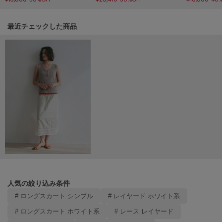
LILY BROWN
リリーブラウン
関連記事
最近チェックした商品
LILY BROWN Lingerie
リリーブラウンランジェリー
LITTLE UNION TOKYO
リトルユニオン トウキョウ
made of Organics
メイドオブオーガニクス
MICHU COQUETTE
ミチュ コケット
MIESROHE
ミースロエ
人気の絞り込み条件
# ロングスカート シンプル
# レイヤード ホワイト系
miies miim
ミーエスミーム
# ロングスカート ホワイト系
# レース レイヤード