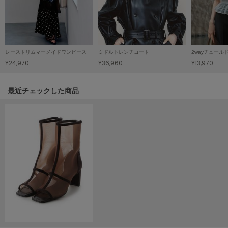
HUNTER
ハンター
HOKA ONEONE
ホカ オネオネ
レーストリムマーメイドワンピース
ミドルトレンチコート
2wayチュー
¥24,970
¥36,960
¥13,970
KEEN
キーン
関連記事
最近チェックした商品
LAATO
ラート
le
ル
le coq sportif
ルコックスポルティフ
LeSportsac
レスポートサック