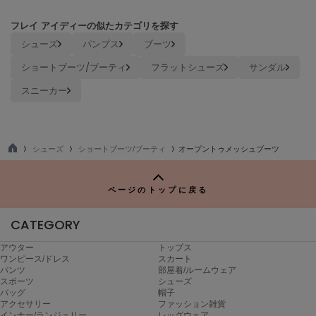
LILY BROWN
フレイ アイディーの似たカテゴリを探す
リリーブラウン
シューズ
パンプス
ブーツ
LILY BROWN Lingerie
ショートブーツ/ブーティ
フラットシューズ
サンダル
リリーブラウンランジェリー
スニーカー
LITTLE UNION TOKYO
リトルユニオン トウキョウ
シューズ
ショートブーツ/ブーティ
オープントゥメッシュブーツ
TO
made of Organics
P
メイドオブオーガニクス
ページのトップに戻る
MICHU COQUETTE
ミチュ コケット
CATEGORY
MIESROHE
アウター
トップス
ミースロエ
ワンピース/ドレス
スカート
パンツ
部屋着/ルームウェア
スポーツ
シューズ
miies miim
バッグ
帽子
ミーエスミーム
アクセサリー
ファッション雑貨
インナー/ランジェリー
レッグウェア