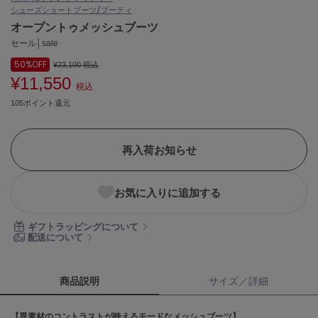
シューズ
ショートブーツ/ブーティ
ASICS
アシックス
オープントゥメッシュブーツ
セール│sale
50%
OFF
¥23,100
税込
¥11,550
Ballelite
税込
バレリット
105ポイント還元
BANDOLIER
バンドリヤー
再入荷お知らせ
Barbour
バブアー
お気に入りに追加する
Beyond Closet
ビヨンドクローゼット
ギフトラッピングについて
配送について
Calvin Klein
カルバン・クライン
商品説明
サイズ／詳細
CELFORD
【異素材のコントラストが映えるモードなメッシュブーツ】
セルフォード