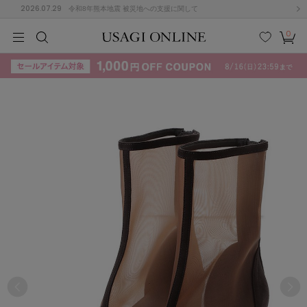
2026.07.29
令和8年熊本地震 被災地への支援に関して
0
MEN
MEN
KIDS
KIDS
BABY
BABY
BEAUTY
BEAUTY
LIFE STYLE
LIFE STYLE
検索
お気
カー
に入
ト
り
(715)
(3074)
B
C
D
E
F
G
I
J
K
L
M
N
ス/ドレス (1179)
P
Q
R
S
T
U
(570)
その
W
X
Y
Z
他
890)
ルームウェア (535)
ACYM
アシーム
(121)