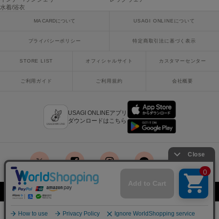
Mila Owen
水着/浴衣
ミラオーウェン
MA CARDについて
USAGI ONLINEについて
MOIGE
モワージュ
プライバシーポリシー
特定商取引法に基づく表示
MUCHA
STORE LIST
オフィシャルサイト
カスタマーセンター
ミュシャ
ご利用ガイド
ご利用規約
会社概要
NEW Balance
ニューバランス
USAGI ONLINEアプリ
ダウンロードはこちら
nezu
ネズ
NIKE
ナイキ
x
facebook
instagram
LINE
mail
NOWNS
Copyright © 2018 Usagi Online Co.,Ltd. All Rights Reserved.
ナウンス
¥11,550
SOLD OUT
再入荷お知らせ
null.
税込