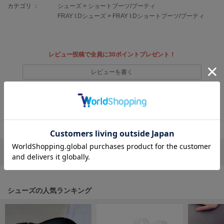
EIMY ISTOIRE
カテゴリ ：
シューズ
>
ショートブーツ/ブーティ
エイミー イストワール
FRAY I.Dシューズ
>
FRAY I.Dショートブーツ/ブーティ
emmi
エミ
レビュー投稿で全員に30ポイントプレゼント！
emmi atelier
エミ アトリエ
レビューを書く
emmi yoga
レビューはマイページのご注文履歴から投稿いただけます
エミヨガ
返品・キャンセルについて
ETRÉ TOKYO
エトレトウキョウ
ey
アイ
リポストする
LINEで送る
FILA
シューズの人気ランキング
フィラ
FRAY I.D