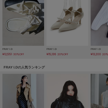
フレイアイディー
FURFUR
ファーファー
gelato pique
ジェラート ピケ
GELATO PIQUE CAT&DOG
FRAY I.D
FRAY I.D
FRAY I.D
ジェラート ピケ キャットアンドドッグ
¥12,551
¥15,136
¥13,200
30%OFF
20%OFF
20%
gelato pique Sleep
ジェラート ピケ スリープ
FRAY I.Dの人気ランキング
GRAMICCI
グラミチ
Henon.
へノン