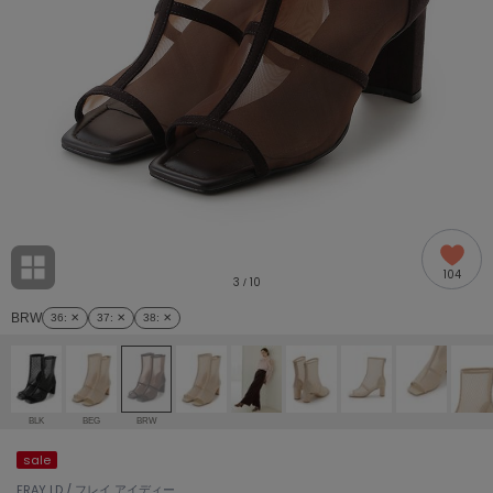
adidas
アディダス
(2005)
adidas by Stella McCartney
アディダス バイ ステラマッカートニー
916)
ALLISON BROWN
アリソンブラウン
07)
amabro
アマブロ
リー (664)
Ame no chi Hare
104
アメノチハレ
3
10
/
ョン雑貨 (865)
BRW
36
: ✕
37
: ✕
38
: ✕
AMOMMA
アモマ
/ランジェリー (127)
ánuans
ェア (121)
アニュアンス
BLK
BEG
BRW
ànuke
sale
 (124)
アンヌーク
FRAY I.D / フレイ アイディー