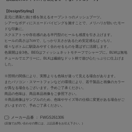
【Design/Styling】
célon
セロン
足元に洒落た抜け感を加えるオープントゥのメッシュブーツ。
シアーなボディにスエードパイピングを施すことで、メリハリが効いたモー
ドな印象に。
Clarks Premium
クラークス
スクエアトゥや存在感のある半円型のヒールも感度を引き上げます。
ヒールの高さは7cmで、しっかり太さがあるため安定感もばっちり。
CODE A
様々なボトムに馴染みやすく合わせるものを選ばずに活躍します。
コードエー
色展開は全3色。BEGはフィッシュネットモチーフでシャープに。BLWは無地
チュールでエアリーに。BLKは繊細なドット柄で遊び心たっぷりに仕上げま
COLE HAAN
した。
コール ハーン
※照明の関係により、実際よりも色味が違って見える場合があります。
CONVERSE
またパソコン・スマートフォンなどの環境により、若干製品と画像のカラー
コンバース
が異なる場合もございます。予めご了承ください。
商品の色味は、商品単品画像をご参照下さい。
※商品画像はサンプルのため、色味やサイズ等の仕様に変更がある場合がご
ざいますので、予めご了承ください。
DANSKIN
ダンスキン
メーカー品番 ： FWGS261306
(店舗でお問い合わせの際には、上記品番をお伝え下さい。)