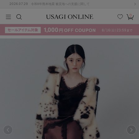
2026.07.29
令和8年熊本地震 被災地への支援に関して
0
MEN
MEN
KIDS
KIDS
BABY
BABY
BEAUTY
BEAUTY
LIFE STYLE
LIFE STYLE
検索
お気
カー
に入
ト
り
(715)
(3074)
B
C
D
E
F
G
I
J
K
L
M
N
ス/ドレス (1179)
P
Q
R
S
T
U
(570)
その
W
X
Y
Z
他
890)
ルームウェア (535)
ACYM
アシーム
(121)