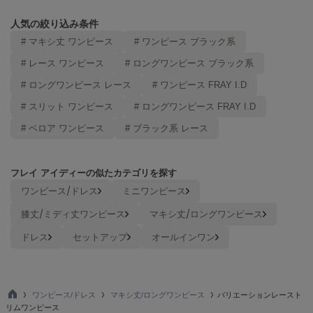
Mila Owen
ミラオーウェン
人気の絞り込み条件
# マキシ丈 ワンピース
# ワンピース ブラック系
MOIGE
モワージュ
# レース ワンピース
# ロングワンピース ブラック系
# ロングワンピース レース
# ワンピース FRAY I.D
MUCHA
ミュシャ
# スリット ワンピース
# ロングワンピース FRAY I.D
# ベロア ワンピース
# ブラック系 レース
NEW Balance
ニューバランス
フレイ アイディーの似たカテゴリを探す
ワンピース/ドレス
ミニワンピース
nezu
ネズ
膝丈/ミディ丈ワンピース
マキシ丈/ロングワンピース
NIKE
ドレス
セットアップ
オールインワン
ナイキ
NOWNS
ナウンス
ワンピース/ドレス
マキシ丈/ロングワンピース
バリエーションレースト
TO
リムワンピース
null.