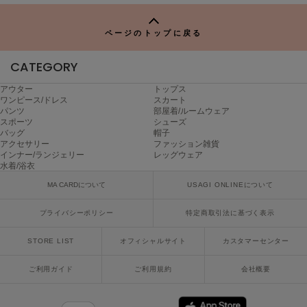
P
ヌル
ページのトップに戻る
On
CATEGORY
オン
アウター
トップス
Onitsuka Tiger
ワンピース/ドレス
スカート
オニツカ タイガー
パンツ
部屋着/ルームウェア
スポーツ
シューズ
バッグ
帽子
ORGUE
アクセサリー
ファッション雑貨
オルグ
インナー/ランジェリー
レッグウェア
水着/浴衣
ORR
MA CARDについて
USAGI ONLINEについて
オル
プライバシーポリシー
特定商取引法に基づく表示
PATRICK
STORE LIST
オフィシャルサイト
カスタマーセンター
パトリック
ご利用ガイド
ご利用規約
会社概要
Philly chocolate
フィリーチョコレート