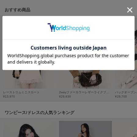
フレイアイディー
おすすめ商品
FURFUR
ファーファー
gelato pique
ジェラート ピケ
GELATO PIQUE CAT&DOG
ジェラート ピケ キャットアンドドッグ
gelato pique Sleep
ジェラート ピケ スリープ
レーストリムミニスカート
2wayファーカラーレザーライクブルゾン
バックオープン
GRAMICCI
¥13,970
¥28,930
¥29,700
グラミチ
ワンピース/ドレスの人気ランキング
Henon.
へノン