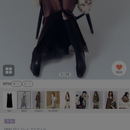
adidas
アディダス
(2005)
adidas by Stella McCartney
アディダス バイ ステラマッカートニー
916)
ALLISON BROWN
アリソンブラウン
07)
amabro
アマブロ
リー (664)
Ame no chi Hare
859
アメノチハレ
2
28
/
ョン雑貨 (865)
BRW
0
: 〇
1
: 〇
AMOMMA
アモマ
/ランジェリー (127)
ánuans
ェア (121)
アニュアンス
BLK
BRW
CHECK
FLOWER
ànuke
予 約
 (124)
アンヌーク
FRAY I.D / フレイ アイディー