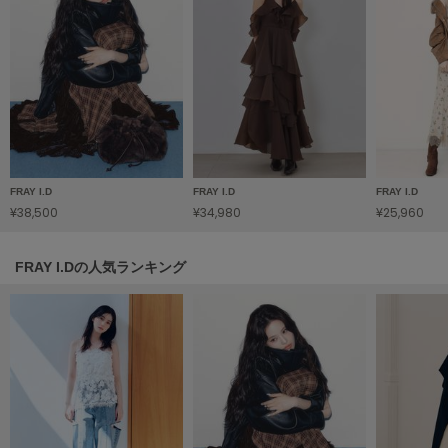
HUNTER
ハンター
HOKA ONEONE
ホカ オネオネ
KEEN
キーン
FRAY I.D
FRAY I.D
FRAY I.D
¥38,500
¥34,980
¥25,960
LAATO
ラート
FRAY I.Dの人気ランキング
le
ル
le coq sportif
ルコックスポルティフ
LeSportsac
レスポートサック