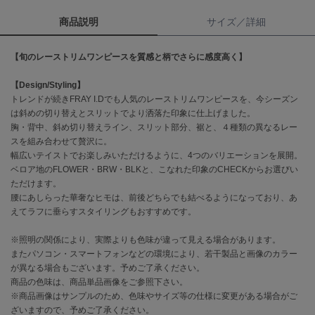
商品説明
サイズ／詳細
célon
セロン
【旬のレーストリムワンピースを質感と柄でさらに感度高く】
Clarks Premium
クラークス
【Design/Styling】
トレンドが続きFRAY I.Dでも人気のレーストリムワンピースを、今シーズン
CODE A
は斜めの切り替えとスリットでより洒落た印象に仕上げました。
コードエー
胸・背中、斜め切り替えライン、スリット部分、裾と、４種類の異なるレー
スを組み合わせて贅沢に。
COLE HAAN
幅広いテイストでお楽しみいただけるように、4つのバリエーションを展開。
コール ハーン
ベロア地のFLOWER・BRW・BLKと、こなれた印象のCHECKからお選びい
ただけます。
CONVERSE
腰にあしらった華奢なヒモは、前後どちらでも結べるようになっており、あ
コンバース
えてラフに垂らすスタイリングもおすすめです。
※照明の関係により、実際よりも色味が違って見える場合があります。
DANSKIN
またパソコン・スマートフォンなどの環境により、若干製品と画像のカラー
ダンスキン
が異なる場合もございます。予めご了承ください。
商品の色味は、商品単品画像をご参照下さい。
※商品画像はサンプルのため、色味やサイズ等の仕様に変更がある場合がご
ざいますので、予めご了承ください。