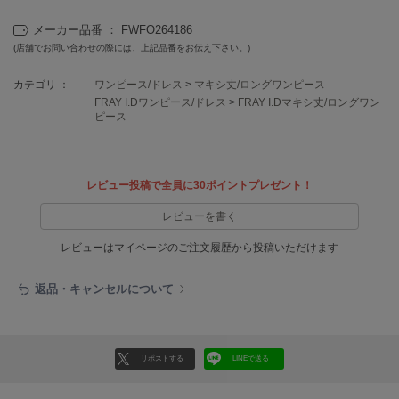
EIMY ISTOIRE
エイミー イストワール
メーカー品番 ： FWFO264186
(店舗でお問い合わせの際には、上記品番をお伝え下さい。)
emmi
エミ
カテゴリ ：
ワンピース/ドレス
>
マキシ丈/ロングワンピース
FRAY I.Dワンピース/ドレス
>
FRAY I.Dマキシ丈/ロングワン
emmi atelier
ピース
エミ アトリエ
emmi yoga
エミヨガ
レビュー投稿で全員に30ポイントプレゼント！
ETRÉ TOKYO
レビューを書く
エトレトウキョウ
レビューはマイページのご注文履歴から投稿いただけます
ey
アイ
返品・キャンセルについて
FILA
フィラ
リポストする
LINEで送る
FRAY I.D