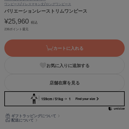
ワンピース/ドレス
マキシ丈/ロングワンピース
ASICS
アシックス
バリエーションレーストリムワンピース
¥25,960
税込
236ポイント還元
Ballelite
バレリット
カートに入れる
BANDOLIER
バンドリヤー
お気に入りに追加する
Barbour
バブアー
Beyond Closet
店舗在庫を見る
ビヨンドクローゼット
159cm / 51kg
1
Find your size
Calvin Klein
カルバン・クライン
ギフトラッピングについて
配送について
CELFORD
セルフォード