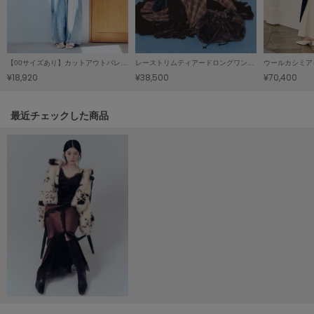
LILY BROWN
リリーブラウン
LILY BROWN Lingerie
【00サイズあり】カットアウトバレルデニムパンツ
レーストリムティアードロングワンピース
ウールカシミア
リリーブラウンランジェリー
¥18,920
¥38,500
¥70,400
LITTLE UNION TOKYO
リトルユニオン トウキョウ
関連記事
最近チェックした商品
made of Organics
メイドオブオーガニクス
MICHU COQUETTE
ミチュ コケット
MIESROHE
ミースロエ
miies miim
ミーエスミーム