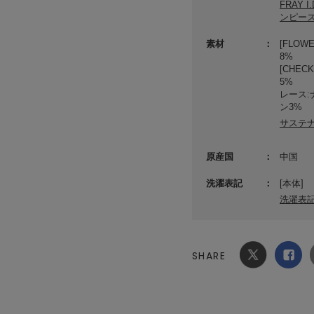
FRAY
ンピー
素材
[FLO
8%
[CHE
5%
レース:
ン3%
サステ
原産国
中国
洗濯表記
[本体]
洗濯表
SHARE
Xでシ
facebook
ェア
でシェ
ア