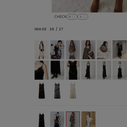
CHECK
0
: 〇
1
: 〇
IMAGE
26
/
27