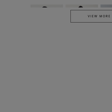
VIEW MORE
FRAY I.D
FRAY I.D
FRAY I.D
レーストリムティアード
レーストリムバリエスカ
【00サ
ロングワンピース
ート
クールフ
ワンピー
¥38,500
¥19,800
¥27,500