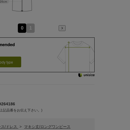
26cm
0
1
mended
ody type
264186
上記品番をお伝え下さい。)
ース/ドレス
>
マキシ丈/ロングワンピース