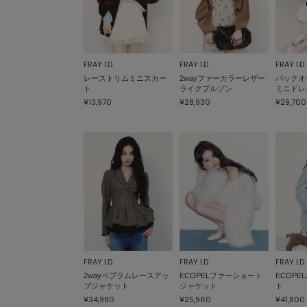
FRAY I.D
FRAY I.D
FRAY I.D
レーストリムミニスカー
2wayファーカラーレザー
バックオ
ト
ライクブルゾン
ミニドレ
¥13,970
¥28,930
¥29,700
FRAY I.D
FRAY I.D
FRAY I.D
2wayペプラムレースアッ
ECOPELファーショート
ECOP
プジャケット
ジャケット
ト
¥34,980
¥25,960
¥41,800