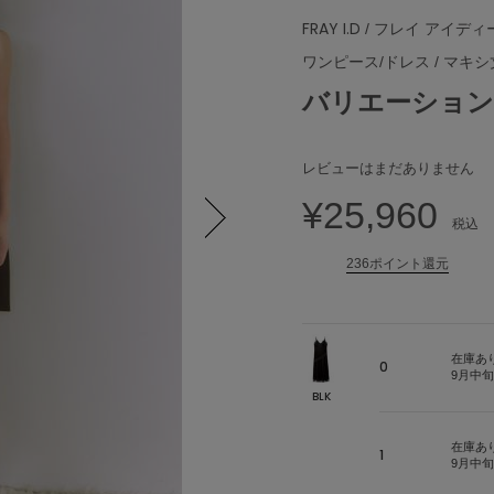
FRAY I.D
/ フレイ アイディ
ワンピース/ドレス
/
マキシ
バリエーション
レビューはまだありません
¥25,960
税込
Next
236ポイント還元
在庫あ
0
9月中
BLK
在庫あ
1
9月中