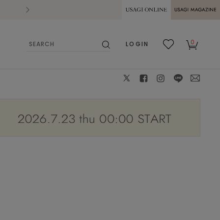
2026.07.28
熊本県熊本地方を震源とする地震の影響によ
USAGI ONLINE
USAGI
0
LOGIN
MAGAZINE
検
お気
カー
索
に入
ト
り
X
facebook
instagram
LINE
mail