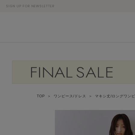
SIGN UP FOR NEWSLETTER
TOP
＞
ワンピース/ドレス
＞
マキシ丈/ロングワン