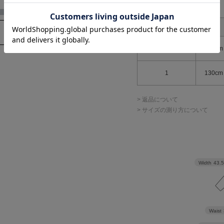
アイテムサイズ
サイズ表記
着丈
0
126cm
1
130cm
> 返品について
FRAY I.D
> サイズの測り方について
イズあり】カシュ
サテンフレアキャミワン
ラワープリント
ピース／接触冷感
ス
¥24,970
Width
43.
Waist