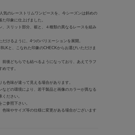
Dでも人気のレーストリムワンピースを、今シーズンは斜めの
落た印象に仕上げました。
ン、スリット部分、裾と、４種類の異なるレースを組み
ただけるように、4つのバリエーションを展開。
・BLKと、こなれた印象のCHECKからお選びいただけま
、前後どちらでも結べるようになっており、あえてラフ
すめです。
りも色味が違って見える場合があります。
ンなどの環境により、若干製品と画像のカラーが異なる
承ください。
をご参照下さい。
、色味やサイズ等の仕様に変更がある場合がございます