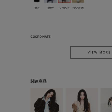
BLK
BRW
CHECK
FLOWER
COORDINATE
VIEW MORE
関連商品