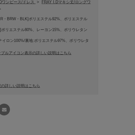
 I.Dワンピース/ドレス
>
FRAY I.Dマキシ丈/ロングワ
ス
WER・BRW・BLK]ポリエステル92%、ポリエステル
CK]ポリエステル80%、レーヨン15%、ポリウレタン
ナイロン100%/裏地:ポリエステル97%、ポリウレタ
ナブルアイコン表示の詳しい説明はこちら
記の詳しい説明はこちら
友達に
教える