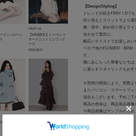
【Design/Styling】
トレンドが続きFRAY I.
切り替えとスリットでより洒
胸・背中、斜め切り替えライ
FRAY I.D
合わせて贅沢に。
ープンバルーン
【WEB限定】レースレイ
ス
ヤードニットミニワンピ
幅広いテイストでお楽しみい
ース
ベロア地のFLOWER・BRW
¥26,950
す。
腰にあしらった華奢なヒモは
に垂らすスタイリングもおす
※照明の関係により、実際よ
またパソコン・スマートフォ
場合もございます。予めご了
商品の色味は、商品単品画像
※商品画像はサンプルのため
FRAY I.D
ので、予めご了承ください。
ELボアミドルコー
2wayフリルキャミワンピ
ース
¥34,980