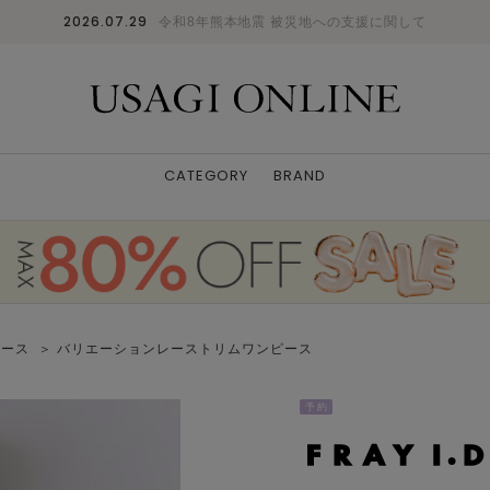
2026.07.29
令和8年熊本地震 被災地への支援に関して
CATEGORY
BRAND
ピース
＞ バリエーションレーストリムワンピース
予 約
FLOWER
0
: 〇
1
: 〇