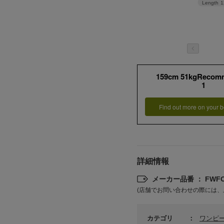
Length
1
159cm 51kgRecom
1
Find out more on your b
詳細情報
メーカー品番 ： FWFO
(店舗でお問い合わせの際には、
カテゴリ
ワンピ