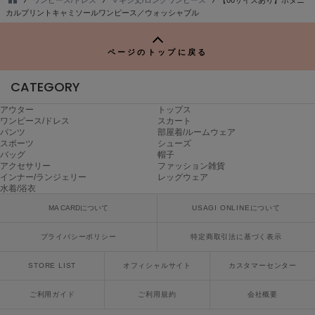
poláura
TO
カルプリントキャミソールワンピース／ウォッシャブル
ポローラ
P
PUMA
ページのトップに戻る
プーマ
CATEGORY
アウター
トップス
Reebok
ワンピース/ドレス
スカート
リーボック
パンツ
部屋着/ルームウェア
スポーツ
シューズ
バッグ
帽子
アクセサリー
ファッション雑貨
インナー/ランジェリー
レッグウェア
SALOMON
水着/浴衣
サロモン
MA CARDについて
USAGI ONLINEについて
sanrio house
サンリオハウス
プライバシーポリシー
特定商取引法に基づく表示
SESAME STREET MARKET
STORE LIST
オフィシャルサイト
カスタマーセンター
セサミストリートマーケット
ご利用ガイド
ご利用規約
会社概要
SHAKA
シャカ