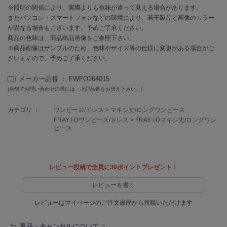
EIMY ISTOIRE
※照明の関係により、実際よりも色味が違って見える場合があります。
エイミー イストワール
またパソコン・スマートフォンなどの環境により、若干製品と画像のカラー
が異なる場合もございます。予めご了承ください。
emmi
エミ
商品の色味は、商品単品画像をご参照下さい。
※商品画像はサンプルのため、色味やサイズ等の仕様に変更がある場合がご
ざいますので、予めご了承ください。
emmi atelier
エミ アトリエ
メーカー品番 ： FWFO264015
emmi yoga
(店舗でお問い合わせの際には、上記品番をお伝え下さい。)
エミヨガ
カテゴリ ：
ワンピース/ドレス
>
マキシ丈/ロングワンピース
ETRÉ TOKYO
FRAY I.Dワンピース/ドレス
>
FRAY I.Dマキシ丈/ロングワン
エトレトウキョウ
ピース
ey
アイ
レビュー投稿で全員に30ポイントプレゼント！
レビューを書く
FILA
フィラ
レビューはマイページのご注文履歴から投稿いただけます
FRAY I.D
返品・キャンセルについて