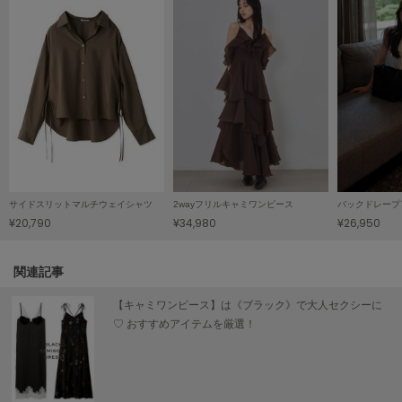
LILY BROWN
リリーブラウン
LILY BROWN Lingerie
リリーブラウンランジェリー
LITTLE UNION TOKYO
リトルユニオン トウキョウ
サイドスリットマルチウェイシャツ
2wayフリルキャミワンピース
バックドレープ
made of Organics
メイドオブオーガニクス
¥20,790
¥34,980
¥26,950
MICHU COQUETTE
ミチュ コケット
関連記事
【キャミワンピース】は《ブラック》で大人セクシーに
MIESROHE
ミースロエ
♡ おすすめアイテムを厳選！
miies miim
ミーエスミーム