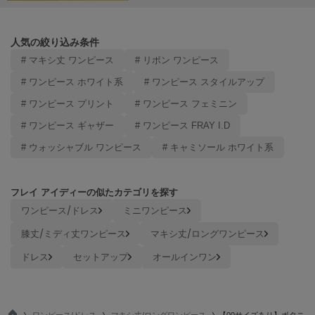
ヌル
人気の絞り込み条件
# マキシ丈 ワンピース
# リボン ワンピース
On
オン
# ワンピース ホワイト系
# ワンピース スタイルアップ
Onitsuka Tiger
# ワンピース プリント
# ワンピース フェミニン
オニツカ タイガー
# ワンピース ギャザー
# ワンピース FRAY I.D
ORGUE
# ウォッシャブル ワンピース
# キャミソール ホワイト系
オルグ
ORR
オル
フレイ アイディーの似たカテゴリを探す
ワンピース/ドレス
ミニワンピース
膝丈/ミディ丈ワンピース
マキシ丈/ロングワンピース
PATRICK
パトリック
ドレス
セットアップ
オールインワン
Philly chocolate
フィリーチョコレート
ワンピース/ドレス
マキシ丈/ロングワンピース
【00サイズあり】ボタニ