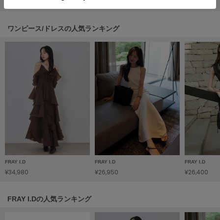
¥13,475
¥14,080
¥17,710
HUNTER
ハンター
ワンピース/ドレスの人気ランキング
HOKA ONEONE
ホカ オネオネ
KEEN
キーン
LAATO
ラート
le
ル
FRAY I.D
FRAY I.D
FRAY I.D
¥34,980
¥26,950
¥26,400
le coq sportif
ルコックスポルティフ
FRAY I.Dの人気ランキング
LeSportsac
レスポートサック