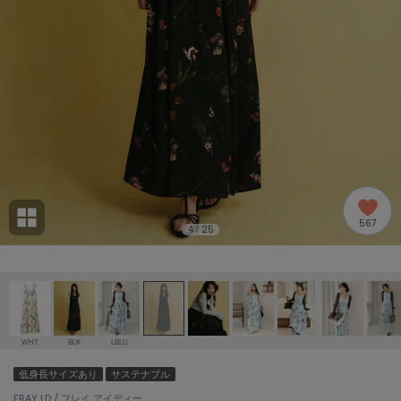
adidas
アディダス
(1978)
adidas by Stella McCartney
アディダス バイ ステラマッカートニー
887)
ALLISON BROWN
アリソンブラウン
97)
amabro
アマブロ
リー (645)
Ame no chi Hare
567
アメノチハレ
4
25
/
ョン雑貨 (850)
AMOMMA
アモマ
/ランジェリー (127)
ánuans
ェア (119)
アニュアンス
WHT
BLK
LBLU
ànuke
低身長サイズあり
サステナブル
 (124)
アンヌーク
FRAY I.D / フレイ アイディー