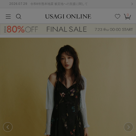
2026.07.29
令和8年熊本地震 被災地への支援に関して
0
MEN
MEN
KIDS
KIDS
BABY
BABY
BEAUTY
BEAUTY
LIFE STYLE
LIFE STYLE
検索
お気
カー
に入
ト
り
(674)
(2888)
B
C
D
E
F
G
I
J
K
L
M
N
ス/ドレス (1134)
P
Q
R
S
T
U
(543)
その
W
X
Y
Z
他
847)
ルームウェア (534)
ACYM
アシーム
(121)