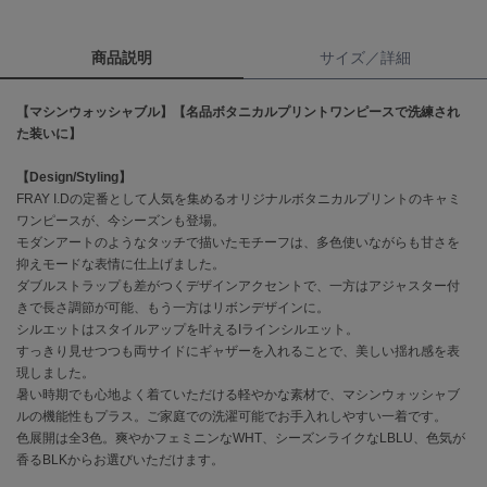
célon
商品説明
サイズ／詳細
セロン
Clarks Premium
【マシンウォッシャブル】【名品ボタニカルプリントワンピースで洗練され
クラークス
た装いに】
CODE A
【Design/Styling】
コードエー
FRAY I.Dの定番として人気を集めるオリジナルボタニカルプリントのキャミ
ワンピースが、今シーズンも登場。
COLE HAAN
モダンアートのようなタッチで描いたモチーフは、多色使いながらも甘さを
コール ハーン
抑えモードな表情に仕上げました。
ダブルストラップも差がつくデザインアクセントで、一方はアジャスター付
CONVERSE
きで長さ調節が可能、もう一方はリボンデザインに。
コンバース
シルエットはスタイルアップを叶えるIラインシルエット。
すっきり見せつつも両サイドにギャザーを入れることで、美しい揺れ感を表
現しました。
DANSKIN
暑い時期でも心地よく着ていただける軽やかな素材で、マシンウォッシャブ
ダンスキン
ルの機能性もプラス。ご家庭での洗濯可能でお手入れしやすい一着です。
色展開は全3色。爽やかフェミニンなWHT、シーズンライクなLBLU、色気が
香るBLKからお選びいただけます。