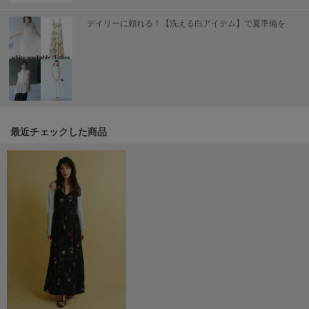
Mila Owen
ミラオーウェン
デイリーに頼れる！【洗える白アイテム】で夏準備を
MOIGE
モワージュ
MUCHA
ミュシャ
最近チェックした商品
NEW Balance
ニューバランス
nezu
ネズ
NIKE
ナイキ
NOWNS
ナウンス
null.