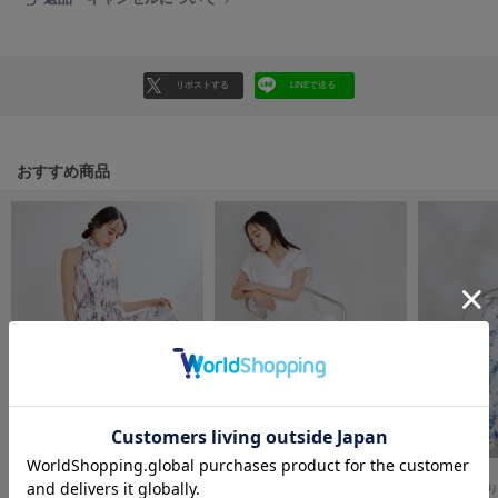
フレイアイディー
FURFUR
ファーファー
リポストする
LINEで送る
gelato pique
ジェラート ピケ
おすすめ商品
GELATO PIQUE CAT&DOG
ジェラート ピケ キャットアンドドッグ
gelato pique Sleep
ジェラート ピケ スリープ
GRAMICCI
グラミチ
Henon.
へノン
SOLD OUT
SOLD OUT
SOLD OUT
2wayプリーツホルターネックワンピース
レースアップバックストライプシャツワンピース