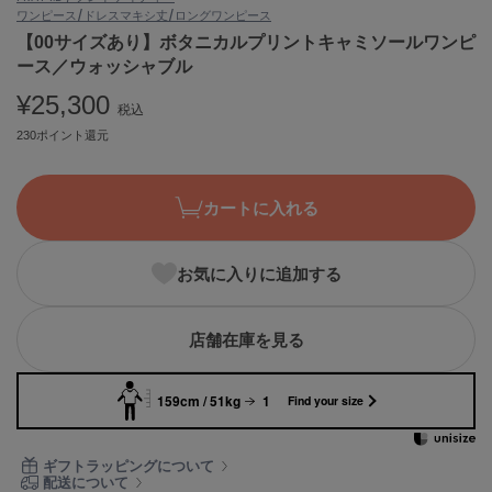
ワンピース/ドレス
マキシ丈/ロングワンピース
ASICS
アシックス
【00サイズあり】ボタニカルプリントキャミソールワンピ
ース／ウォッシャブル
¥25,300
税込
Ballelite
230ポイント還元
バレリット
BANDOLIER
バンドリヤー
カートに入れる
Barbour
バブアー
お気に入りに追加する
Beyond Closet
ビヨンドクローゼット
店舗在庫を見る
159cm / 51kg
1
Find your size
Calvin Klein
カルバン・クライン
ギフトラッピングについて
CELFORD
配送について
セルフォード