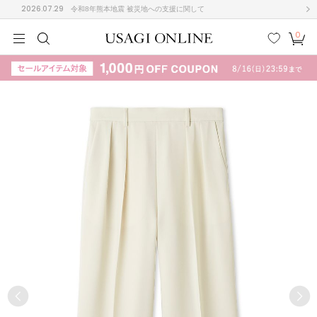
2026.07.29
令和8年熊本地震 被災地への支援に関して
0
MEN
MEN
KIDS
KIDS
BABY
BABY
BEAUTY
BEAUTY
LIFE STYLE
LIFE STYLE
検索
お気
カー
に入
ト
り
(708)
(3024)
B
C
D
E
F
G
I
J
K
L
M
N
ス/ドレス (1160)
P
Q
R
S
T
U
(561)
その
W
X
Y
Z
他
882)
ルームウェア (552)
ACYM
アシーム
(121)