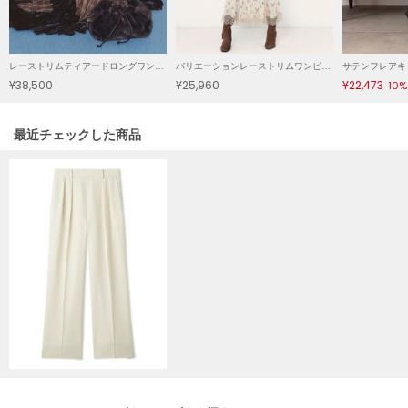
Mila Owen
ミラオーウェン
MOIGE
レーストリムティアードロングワンピース
バリエーションレーストリムワンピース
モワージュ
¥38,500
¥25,960
¥22,473
10%
MUCHA
ミュシャ
関連記事
最近チェックした商品
NEW Balance
ニューバランス
nezu
ネズ
NIKE
ナイキ
NOWNS
ナウンス
null.