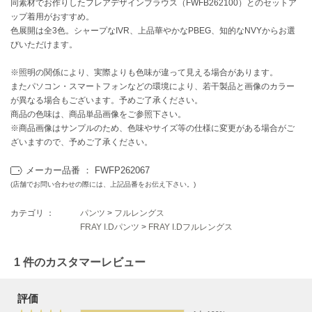
EIMY ISTOIRE
同素材でお作りしたフレアデザインブラウス（FWFB262100）とのセットア
エイミー イストワール
ップ着用がおすすめ。
色展開は全3色。シャープなIVR、上品華やかなPBEG、知的なNVYからお選
emmi
びいただけます。
エミ
※照明の関係により、実際よりも色味が違って見える場合があります。
emmi atelier
またパソコン・スマートフォンなどの環境により、若干製品と画像のカラー
エミ アトリエ
が異なる場合もございます。予めご了承ください。
商品の色味は、商品単品画像をご参照下さい。
emmi yoga
※商品画像はサンプルのため、色味やサイズ等の仕様に変更がある場合がご
エミヨガ
ざいますので、予めご了承ください。
ETRÉ TOKYO
メーカー品番 ： FWFP262067
エトレトウキョウ
(店舗でお問い合わせの際には、上記品番をお伝え下さい。)
ey
アイ
カテゴリ ：
パンツ
>
フルレングス
FRAY I.Dパンツ
>
FRAY I.Dフルレングス
1 件のカスタマーレビュー
FILA
フィラ
評価
FRAY I.D