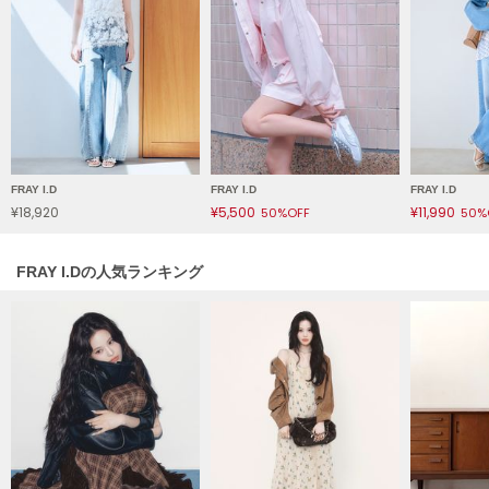
LILY BROWN
リリーブラウン
LILY BROWN Lingerie
リリーブラウンランジェリー
LITTLE UNION TOKYO
リトルユニオン トウキョウ
FRAY I.D
FRAY I.D
FRAY I.D
¥18,920
¥5,500
¥11,990
50%OFF
50%
made of Organics
メイドオブオーガニクス
FRAY I.Dの人気ランキング
MICHU COQUETTE
ミチュ コケット
MIESROHE
ミースロエ
miies miim
ミーエスミーム