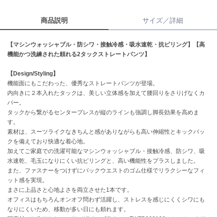
商品説明
サイズ／詳細
célon
セロン
【マシンウォッシャブル・防シワ・接触冷感・吸水速乾・抗ピリング】【高
Clarks Premium
機能かつ洗練された頼れる2タックストレートパンツ】
クラークス
【Design/Styling】
CODE A
コードエー
機能面にもこだわった、優秀なストレートパンツが登場。
内向きに２本入れたタックは、美しい立体感を加えて腰回りをさりげなくカ
バー。
COLE HAAN
コール ハーン
タックから繋がるセンタープレスが縦のラインも強調し脚長効果を高めま
す。
CONVERSE
素材は、スーツライクなきちんと感がありながらも高い伸縮性とキックバッ
コンバース
クを備えており快適な着心地。
加えてご家庭での洗濯可能なマシンウォッシャブル・接触冷感、防シワ、吸
水速乾、毛玉になりにくい抗ピリングと、高い機能性をプラスしました。
また、ファスナーをつけずにバックウエストのゴム仕様でリラクシーなフィ
DANSKIN
ット感を実現。
ダンスキン
まさに上品さと心地よさを両立させた1本です。
オフィスはもちろんオンオフ問わず活躍し、ストレスを感じにくくシワにも
なりにくいため、移動が多い日にも頼れます。