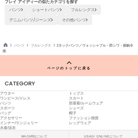
フレイ アイディーの似たカテゴリを探す
ヌル
パンツ
ショートパンツ
フルレングス
デニムパンツ/ジーンズ
その他パンツ
On
オン
Onitsuka Tiger
パンツ
フルレングス
2タックパンツ／ウォッシャブル・防シワ・接触冷
オニツカ タイガー
TO
感
P
ORGUE
オルグ
ページのトップに戻る
ORR
CATEGORY
オル
アウター
トップス
ワンピース/ドレス
スカート
パンツ
部屋着/ルームウェア
PATRICK
スポーツ
シューズ
パトリック
バッグ
帽子
アクセサリー
ファッション雑貨
インナー/ランジェリー
レッグウェア
Philly chocolate
水着/浴衣
フィリーチョコレート
MA CARDについて
USAGI ONLINEについて