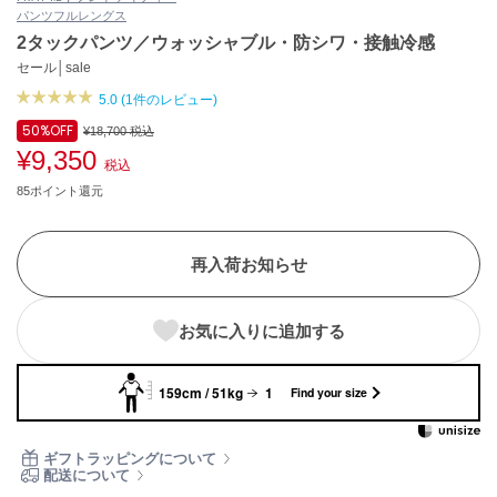
パンツ
フルレングス
ASICS
アシックス
2タックパンツ／ウォッシャブル・防シワ・接触冷感
セール│sale
5.0 (1件のレビュー)
Ballelite
50%
OFF
¥18,700
税込
バレリット
¥9,350
税込
BANDOLIER
85ポイント還元
バンドリヤー
Barbour
再入荷お知らせ
バブアー
Beyond Closet
お気に入りに追加する
ビヨンドクローゼット
159cm / 51kg
1
Find your size
Calvin Klein
カルバン・クライン
ギフトラッピングについて
配送について
CELFORD
セルフォード