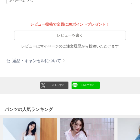
HUNTER
ハンター
HOKA ONEONE
レビュー投稿で全員に30ポイントプレゼント！
ホカ オネオネ
レビューを書く
レビューはマイページのご注文履歴から投稿いただけます
KEEN
キーン
返品・キャンセルについて
LAATO
ラート
リポストする
LINEで送る
le
ル
パンツの人気ランキング
le coq sportif
ルコックスポルティフ
LeSportsac
レスポートサック