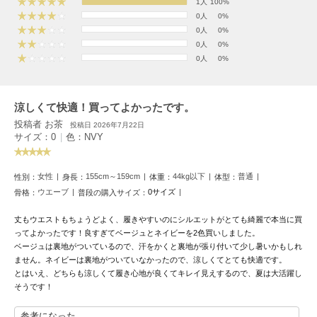
フレイアイディー
1人
100%
0人
0%
0人
0%
FURFUR
ファーファー
0人
0%
0人
0%
gelato pique
涼しくて快適！買ってよかったです。
ジェラート ピケ
投稿者 お茶
投稿日 2026年7月22日
サイズ：0
|
色：NVY
GELATO PIQUE CAT&DOG
ジェラート ピケ キャットアンドドッグ
gelato pique Sleep
女性
155cm～159cm
44kg以下
普通
性別：
身長：
体重：
体型：
ジェラート ピケ スリープ
ウエーブ
0サイズ
骨格：
普段の購入サイズ：
GRAMICCI
丈もウエストもちょうどよく、履きやすいのにシルエットがとても綺麗で本当に買
グラミチ
ってよかったです！良すぎてベージュとネイビーを2色買いしました。
ベージュは裏地がついているので、汗をかくと裏地が張り付いて少し暑いかもしれ
ません。ネイビーは裏地がついていなかったので、涼しくてとても快適です。
とはいえ、どちらも涼しくて履き心地が良くてキレイ見えするので、夏は大活躍し
Henon.
そうです！
へノン
参考になった