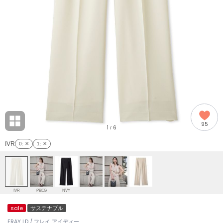
adidas
アディダス
(2008)
adidas by Stella McCartney
アディダス バイ ステラマッカートニー
914)
ALLISON BROWN
アリソンブラウン
03)
amabro
アマブロ
リー (655)
Ame no chi Hare
95
アメノチハレ
1
6
/
ョン雑貨 (849)
IVR
0
: ✕
1
: ✕
AMOMMA
アモマ
/ランジェリー (127)
ánuans
ェア (124)
アニュアンス
IVR
PBEG
NVY
ànuke
sale
サステナブル
 (121)
アンヌーク
FRAY I.D / フレイ アイディー