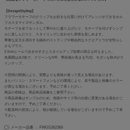
【Design/Styling】
célon
セロン
フラワーモチーフのクリップをお好きな位置に付けてアレンジができるセル
フカスタマイズサンダル。
モチーフを全てセットして華やかに盛り上げたり、モチーフを付けずシンプ
Clarks Premium
クラークス
ルに楽しんだりと、スタイリングに合わせた表情を楽しめます。
華奢な足元を演出する細めのストラップや都会的なスクエアトウが女性らし
CODE A
さもプラス。
コードエー
5.5cmヒールで歩きやすさとスタイルアップ効果の両立も叶えました。
色展開は全3色で、クリーンなIVR、季節感が高まるTUQ、モダンなBLKがラ
COLE HAAN
インナップ。
コール ハーン
※照明の関係により、実際よりも色味が違って見える場合があります。
CONVERSE
またパソコン・スマートフォンなどの環境により、若干製品と画像のカラー
コンバース
が異なる場合もございます。予めご了承ください。
商品の色味は、商品単品画像をご参照下さい。
※商品画像はサンプルのため、色味やサイズ等の仕様に変更がある場合がご
ざいますので、予めご了承ください。
DANSKIN
ダンスキン
※配送時の状況により、箱が破損している場合がございますので予めご了承
下さい。
メーカー品番 ： FWGS262360