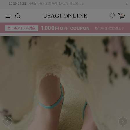
2026.07.29
令和8年熊本地震 被災地への支援に関して
0
MEN
MEN
KIDS
KIDS
BABY
BABY
BEAUTY
BEAUTY
LIFE STYLE
LIFE STYLE
検索
お気
カー
に入
ト
り
(715)
(3074)
B
C
D
E
F
G
I
J
K
L
M
N
ス/ドレス (1179)
P
Q
R
S
T
U
(570)
その
W
X
Y
Z
他
890)
ルームウェア (535)
ACYM
アシーム
(121)