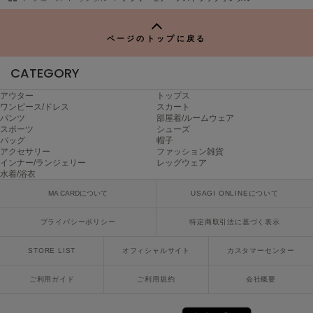
Mila Owen
TO
ミラオーウェン
P
ページのトップに戻る
MOIGE
モワージュ
CATEGORY
MUCHA
アウター
トップス
ミュシャ
ワンピース/ドレス
スカート
パンツ
部屋着/ルームウェア
スポーツ
シューズ
バッグ
帽子
NEW Balance
アクセサリー
ファッション雑貨
ニューバランス
インナー/ランジェリー
レッグウェア
水着/浴衣
nezu
MA CARDについて
USAGI ONLINEについて
ネズ
プライバシーポリシー
特定商取引法に基づく表示
NIKE
ナイキ
STORE LIST
オフィシャルサイト
カスタマーセンター
NOWNS
ナウンス
ご利用ガイド
ご利用規約
会社概要
null.