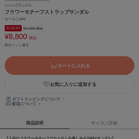
シューズ
サンダル
ASICS
アシックス
フラワーモチーフストラップサンダル
セール│sale
50%
OFF
¥17,600
税込
¥8,800
Ballelite
税込
バレリット
80ポイント還元
BANDOLIER
バンドリヤー
カートに入れる
Barbour
バブアー
お気に入りに追加する
Beyond Closet
ビヨンドクローゼット
ギフトラッピングについて
配送について
Calvin Klein
カルバン・クライン
商品説明
サイズ／詳細
CELFORD
【上品なフラワーモチーフでカスタムを楽しめる2WAYサンダル】
セルフォード