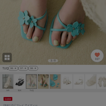
adidas
アディダス
(2005)
adidas by Stella McCartney
アディダス バイ ステラマッカートニー
916)
ALLISON BROWN
アリソンブラウン
07)
amabro
アマブロ
リー (664)
Ame no chi Hare
327
アメノチハレ
3
11
/
ョン雑貨 (865)
TUQ
36
: ✕
37
: ✕
38
: ✕
AMOMMA
アモマ
/ランジェリー (127)
ánuans
ェア (121)
アニュアンス
IVR
BLK
TUQ
ànuke
sale
 (124)
アンヌーク
FRAY I.D / フレイ アイディー