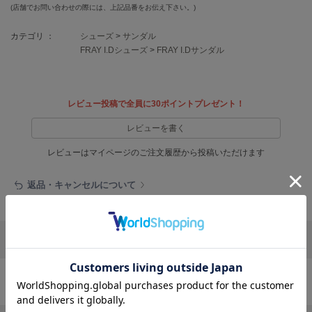
EIMY ISTOIRE
(店舗でお問い合わせの際には、上記品番をお伝え下さい。)
エイミー イストワール
カテゴリ ：
シューズ
>
サンダル
emmi
FRAY I.Dシューズ
>
FRAY I.Dサンダル
エミ
emmi atelier
エミ アトリエ
レビュー投稿で全員に30ポイントプレゼント！
emmi yoga
レビューを書く
エミヨガ
レビューはマイページのご注文履歴から投稿いただけます
ETRÉ TOKYO
エトレトウキョウ
返品・キャンセルについて
ey
アイ
リポストする
LINEで送る
FILA
フィラ
シューズの人気ランキング
FRAY I.D