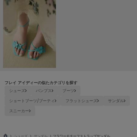
LILY BROWN
リリーブラウン
LILY BROWN Lingerie
リリーブラウンランジェリー
LITTLE UNION TOKYO
リトルユニオン トウキョウ
made of Organics
メイドオブオーガニクス
フレイ アイディーの似たカテゴリを探す
MICHU COQUETTE
シューズ
パンプス
ブーツ
ミチュ コケット
ショートブーツ/ブーティ
フラットシューズ
サンダル
MIESROHE
ミースロエ
スニーカー
miies miim
ミーエスミーム
シューズ
サンダル
フラワーモチーフストラップサンダル