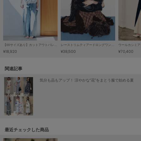
HUNTER
ハンター
HOKA ONEONE
ホカ オネオネ
【00サイズあり】カットアウトバレルデニムパンツ
レーストリムティアードロングワンピース
ウールカシミア
KEEN
¥18,920
¥38,500
¥70,400
キーン
関連記事
LAATO
気分も品もアップ！ 涼やかな“花”をまとう服で始める夏
ラート
le
ル
le coq sportif
ルコックスポルティフ
最近チェックした商品
LeSportsac
レスポートサック