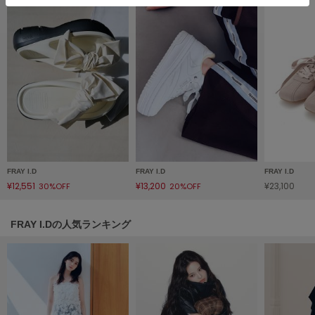
フレイアイディー
FURFUR
ファーファー
gelato pique
ジェラート ピケ
GELATO PIQUE CAT&DOG
ジェラート ピケ キャットアンドドッグ
FRAY I.D
FRAY I.D
FRAY I.D
gelato pique Sleep
¥12,551
¥13,200
¥23,100
ジェラート ピケ スリープ
30%OFF
20%OFF
GRAMICCI
FRAY I.Dの人気ランキング
グラミチ
Henon.
へノン