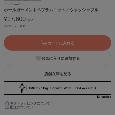
トップス
ニット
ASICS
アシックス
ホールガーメントペプラムニット／ウォッシャブル
¥17,600
税込
160ポイント還元
Ballelite
バレリット
カートに入れる
BANDOLIER
バンドリヤー
お気に入りに追加する
Barbour
バブアー
Beyond Closet
店舗在庫を見る
ビヨンドクローゼット
159cm / 51kg
Crotch -2cm
Find your size
Calvin Klein
カルバン・クライン
ギフトラッピングについて
配送について
CELFORD
セルフォード