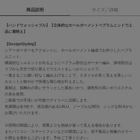
商品説明
サイズ／詳細
célon
セロン
【ハンドウォッシャブル】【立体的なホールガーメントペプラムニットで上
Clarks Premium
品に着映え】
クラークス
【Design/Styling】
CODE A
シアーボーダーをアクセントに、ホールガーメント編成でお作りしたペプラ
コードエー
ムニット。
構築的なシルエットが出るようにペプラム部分はガーター編み、身頃部分は
COLE HAAN
リブから天竺で切り替えてウエストをしっかりシェイプ。
コール ハーン
一着まるごと縫い目なく編み上げることで、スタイルが良く見える美しいシ
ルエットと軽やかで快適な着心地を叶えました。
CONVERSE
素材は、肌離れの良いサラッとした風合いかつ、速乾性の高いポリエステル
コンバース
の糸を使用。
ご家庭での手洗いが可能でデイリーに活躍します。
色展開は全3色で、清涼感のあるLBLU、ノーブルなBEG、シックなBLKから
DANSKIN
お選びいただけます。
ダンスキン
※照明の関係により、実際よりも色味が違って見える場合があります。
またパソコン・スマートフォンなどの環境により、若干製品と画像のカラー
が異なる場合もございます。予めご了承ください。