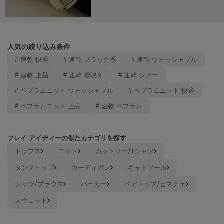
Mila Owen
ミラオーウェン
MOIGE
モワージュ
人気の絞り込み条件
# 速乾 快適
# 速乾 ブラック系
# 速乾 ウォッシャブル
MUCHA
ミュシャ
# 速乾 上品
# 速乾 着映え
# 速乾 シアー
# ペプラムニット ウォッシャブル
# ペプラムニット 快適
# ペプラムニット 上品
# 速乾 ペプラム
NEW Balance
ニューバランス
nezu
フレイ アイディーの似たカテゴリを探す
ネズ
トップス
ニット
カットソー/Tシャツ
NIKE
タンクトップ
カーディガン
キャミソール
ナイキ
シャツ/ブラウス
パーカー
ベアトップ/ビスチェ
NOWNS
スウェット
ナウンス
null.