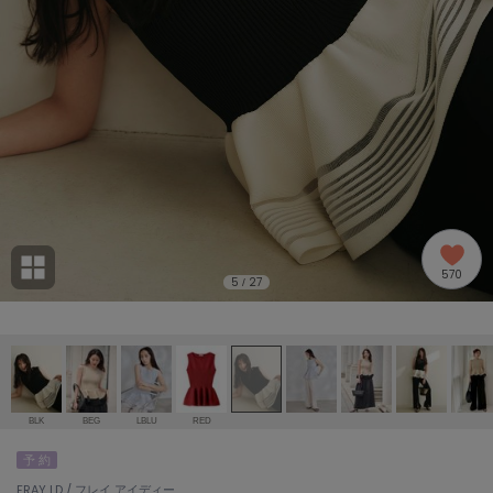
adidas
アディダス
(1978)
adidas by Stella McCartney
アディダス バイ ステラマッカートニー
858)
ALLISON BROWN
アリソンブラウン
97)
amabro
アマブロ
リー (632)
Ame no chi Hare
570
アメノチハレ
5
27
/
ョン雑貨 (842)
AMOMMA
アモマ
/ランジェリー (127)
ánuans
ェア (119)
アニュアンス
BLK
BEG
LBLU
RED
ànuke
予 約
 (124)
アンヌーク
FRAY I.D / フレイ アイディー