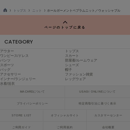
ヌル
トップス
ニット
ホールガーメントペプラムニット／ウォッシャブル
TO
P
On
ページのトップに戻る
オン
CATEGORY
Onitsuka Tiger
オニツカ タイガー
アウター
トップス
ワンピース/ドレス
スカート
ORGUE
パンツ
部屋着/ルームウェア
オルグ
スポーツ
シューズ
バッグ
帽子
アクセサリー
ファッション雑貨
ORR
オル
インナー/ランジェリー
レッグウェア
水着/浴衣
MA CARDについて
USAGI ONLINEについて
PATRICK
プライバシーポリシー
特定商取引法に基づく表示
パトリック
STORE LIST
オフィシャルサイト
カスタマーセンター
Philly chocolate
フィリーチョコレート
ご利用ガイド
ご利用規約
会社概要