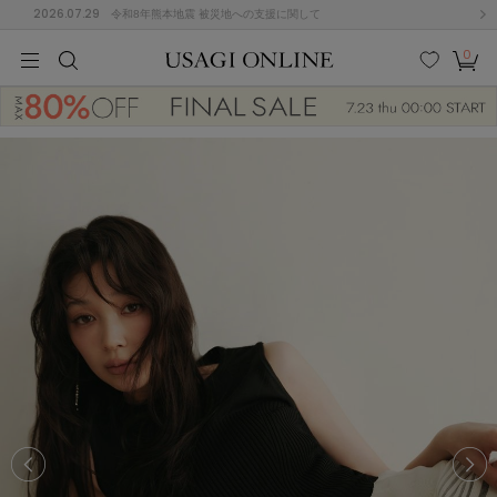
2026.07.29
令和8年熊本地震 被災地への支援に関して
0
MEN
MEN
KIDS
KIDS
BABY
BABY
BEAUTY
BEAUTY
LIFE STYLE
LIFE STYLE
検索
お気
カー
に入
ト
り
(646)
(2888)
B
C
D
E
F
G
I
J
K
L
M
N
ス/ドレス (1134)
P
Q
R
S
T
U
(543)
その
W
X
Y
Z
他
847)
ルームウェア (534)
ACYM
アシーム
(121)