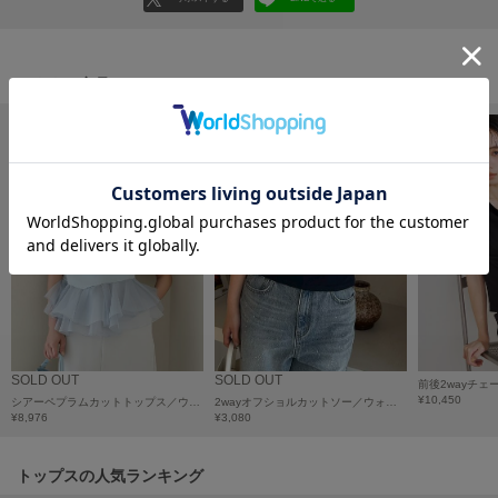
フレイアイディー
FURFUR
ファーファー
おすすめ商品
gelato pique
ジェラート ピケ
GELATO PIQUE CAT&DOG
ジェラート ピケ キャットアンドドッグ
gelato pique Sleep
ジェラート ピケ スリープ
GRAMICCI
グラミチ
SOLD OUT
SOLD OUT
¥10,450
シアーペプラムカットトップス／ウォッシャブル
2wayオフショルカットソー／ウォッシャブル
¥8,976
¥3,080
Henon.
へノン
トップスの人気ランキング