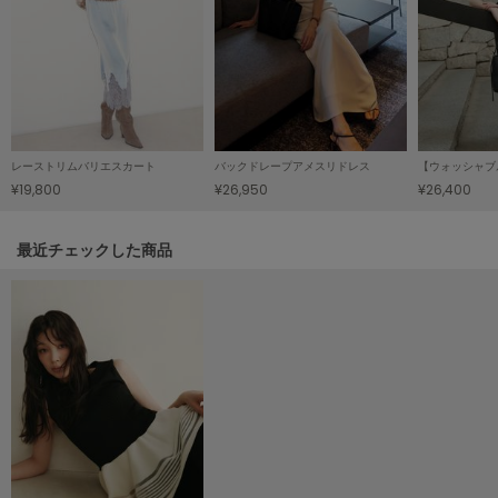
LILY BROWN
リリーブラウン
LILY BROWN Lingerie
リリーブラウンランジェリー
LITTLE UNION TOKYO
レーストリムバリエスカート
バックドレープアメスリドレス
リトルユニオン トウキョウ
¥19,800
¥26,950
¥26,400
関連記事
最近チェックした商品
made of Organics
メイドオブオーガニクス
MICHU COQUETTE
ミチュ コケット
MIESROHE
ミースロエ
miies miim
ミーエスミーム