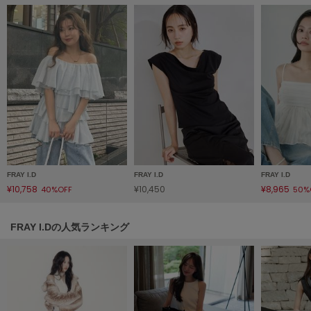
HUNTER
ハンター
HOKA ONEONE
ホカ オネオネ
KEEN
キーン
LAATO
FRAY I.D
FRAY I.D
FRAY I.D
ラート
¥10,758
¥10,450
¥8,965
40%OFF
50%
le
ル
FRAY I.Dの人気ランキング
le coq sportif
ルコックスポルティフ
LeSportsac
レスポートサック