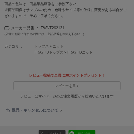
EIMY ISTOIRE
商品の色味は、商品単品画像をご参照下さい。
エイミー イストワール
※商品画像はサンプルのため、色味やサイズ等の仕様に変更がある場合がご
ざいますので、予めご了承ください。
emmi
エミ
メーカー品番 ： FWNT262131
(店舗でお問い合わせの際には、上記品番をお伝え下さい。)
emmi atelier
エミ アトリエ
カテゴリ ：
トップス
>
ニット
emmi yoga
FRAY I.Dトップス
>
FRAY I.Dニット
エミヨガ
ETRÉ TOKYO
エトレトウキョウ
レビュー投稿で全員に30ポイントプレゼント！
レビューを書く
ey
アイ
レビューはマイページのご注文履歴から投稿いただけます
返品・キャンセルについて
FILA
フィラ
FRAY I.D
リポストする
LINEで送る