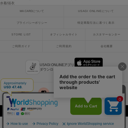
ヌル
水着/浴衣
MA CARDについて
USAGI ONLINEについて
プライバシーポリシー
特定商取引法に基づく表示
On
オン
STORE LIST
オフィシャルサイト
カスタマーセンター
Onitsuka Tiger
オニツカ タイガー
ご利用ガイド
ご利用規約
会社概要
ORGUE
オルグ
USAGI ONLINEアプリ
ダウンロードはこちら
ORR
オル
PATRICK
x
facebook
instagram
LINE
mail
パトリック
Copyright © 2018 Usagi Online Co.,Ltd. All Rights Reserved.
Philly chocolate
フィリーチョコレート
¥7,480
カートに入れる
税込