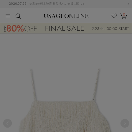
2026.07.29
令和8年熊本地震 被災地への支援に関して
0
MEN
MEN
KIDS
KIDS
BABY
BABY
BEAUTY
BEAUTY
LIFE STYLE
LIFE STYLE
検索
お気
カー
に入
ト
り
(646)
(2888)
B
C
D
E
F
G
I
J
K
L
M
N
ス/ドレス (1134)
P
Q
R
S
T
U
(543)
その
W
X
Y
Z
他
847)
ルームウェア (534)
ACYM
アシーム
(121)