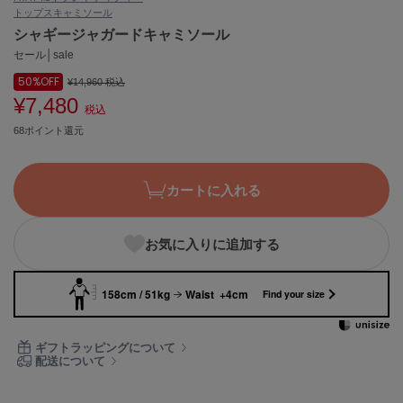
トップス
キャミソール
ASICS
アシックス
シャギージャガードキャミソール
セール│sale
50%
OFF
¥14,960
税込
¥7,480
Ballelite
税込
バレリット
68ポイント還元
BANDOLIER
バンドリヤー
カートに入れる
Barbour
バブアー
お気に入りに追加する
Beyond Closet
ビヨンドクローゼット
158cm / 51kg
Waist +4cm
Find your size
Calvin Klein
ギフトラッピングについて
カルバン・クライン
配送について
CELFORD
セルフォード