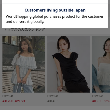
フレイアイディー
リポストする
LINEで送る
FURFUR
ファーファー
トップスの人気ランキング
gelato pique
ジェラート ピケ
GELATO PIQUE CAT&DOG
ジェラート ピケ キャットアンドドッグ
gelato pique Sleep
ジェラート ピケ スリープ
GRAMICCI
グラミチ
FRAY I.D
FRAY I.D
FRAY I.D
Henon.
¥10,758
¥10,450
¥8,965
40%OFF
50%
へノン