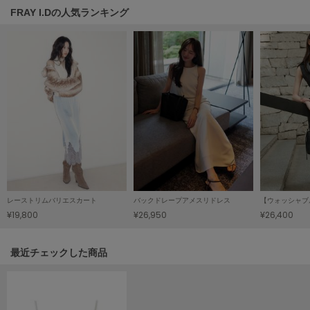
HUNTER
FRAY I.Dの人気ランキング
ハンター
HOKA ONEONE
ホカ オネオネ
KEEN
キーン
LAATO
ラート
レーストリムバリエスカート
バックドレープアメスリドレス
le
¥19,800
¥26,950
¥26,400
ル
le coq sportif
関連記事
最近チェックした商品
ルコックスポルティフ
LeSportsac
レスポートサック