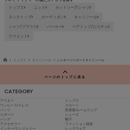
Mila Owen
トップス
ニット
カットソー/Tシャツ
ミラオーウェン
タンクトップ
カーディガン
キャミソール
MOIGE
モワージュ
シャツ/ブラウス
パーカー
ベアトップ/ビスチェ
スウェット
MUCHA
ミュシャ
トップス
キャミソール
シャギージャガードキャミソール
NEW Balance
TO
ニューバランス
P
ページのトップに戻る
nezu
ネズ
CATEGORY
NIKE
ナイキ
アウター
トップス
ワンピース/ドレス
スカート
パンツ
部屋着/ルームウェア
NOWNS
スポーツ
シューズ
ナウンス
バッグ
帽子
アクセサリー
ファッション雑貨
インナー/ランジェリー
レッグウェア
null.