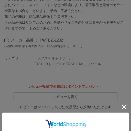
EIMY ISTOIRE
またパソコン・スマートフォンなどの環境により、若干製品と画像のカラー
エイミー イストワール
が異なる場合もございます。予めご了承ください。
商品の色味は、商品単品画像をご参照下さい。
emmi
エミ
※商品画像はサンプルのため、色味やサイズ等の仕様に変更がある場合がご
ざいますので、予めご了承ください。
emmi atelier
エミ アトリエ
メーカー品番 ： FWFB261232
(店舗でお問い合わせの際には、上記品番をお伝え下さい。)
emmi yoga
エミヨガ
カテゴリ ：
トップス
>
キャミソール
FRAY I.Dトップス
>
FRAY I.Dキャミソール
ETRÉ TOKYO
エトレトウキョウ
ey
レビュー投稿で全員に30ポイントプレゼント！
アイ
レビューを書く
レビューはマイページのご注文履歴から投稿いただけます
FILA
フィラ
返品・キャンセルについて
FRAY I.D