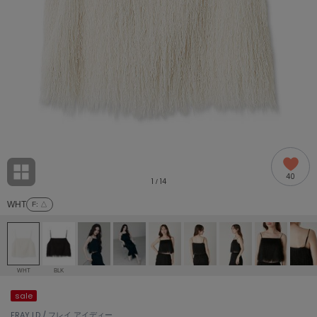
adidas
アディダス
(1978)
adidas by Stella McCartney
アディダス バイ ステラマッカートニー
858)
ALLISON BROWN
アリソンブラウン
97)
amabro
アマブロ
リー (632)
Ame no chi Hare
40
アメノチハレ
1
14
/
ョン雑貨 (842)
WHT
F
: △
AMOMMA
アモマ
/ランジェリー (127)
ánuans
ェア (119)
アニュアンス
WHT
BLK
ànuke
sale
 (124)
アンヌーク
FRAY I.D / フレイ アイディー