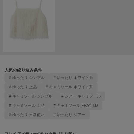
LILY BROWN
リリーブラウン
LILY BROWN Lingerie
リリーブラウンランジェリー
LITTLE UNION TOKYO
リトルユニオン トウキョウ
made of Organics
人気の絞り込み条件
メイドオブオーガニクス
# ゆったり シンプル
# ゆったり ホワイト系
MICHU COQUETTE
# ゆったり 上品
# キャミソール ホワイト系
ミチュ コケット
# キャミソール シンプル
# シアー キャミソール
MIESROHE
# キャミソール 上品
# キャミソール FRAY I.D
ミースロエ
# ゆったり 日常使い
# ゆったり シアー
miies miim
ミーエスミーム
フレイ アイディーの似たカテゴリを探す