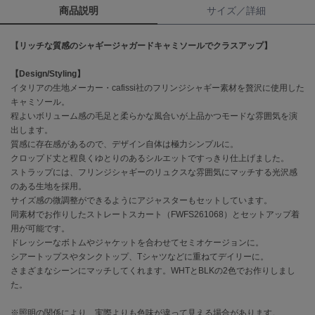
商品説明
サイズ／詳細
célon
セロン
【リッチな質感のシャギージャガードキャミソールでクラスアップ】
Clarks Premium
【Design/Styling】
クラークス
イタリアの生地メーカー・cafissi社のフリンジシャギー素材を贅沢に使用した
キャミソール。
CODE A
程よいボリューム感の毛足と柔らかな風合いが上品かつモードな雰囲気を演
コードエー
出します。
質感に存在感があるので、デザイン自体は極力シンプルに。
COLE HAAN
クロップド丈と程良くゆとりのあるシルエットですっきり仕上げました。
コール ハーン
ストラップには、フリンジシャギーのリュクスな雰囲気にマッチする光沢感
のある生地を採用。
CONVERSE
コンバース
サイズ感の微調整ができるようにアジャスターもセットしています。
同素材でお作りしたストレートスカート（FWFS261068）とセットアップ着
用が可能です。
ドレッシーなボトムやジャケットを合わせてセミオケージョンに。
DANSKIN
シアートップスやタンクトップ、Tシャツなどに重ねてデイリーに。
ダンスキン
さまざまなシーンにマッチしてくれます。WHTとBLKの2色でお作りしまし
た。
※照明の関係により、実際よりも色味が違って見える場合があります。