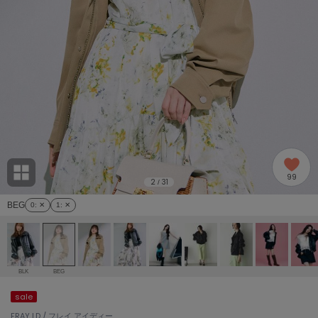
adidas
アディダス
(2005)
adidas by Stella McCartney
アディダス バイ ステラマッカートニー
916)
ALLISON BROWN
アリソンブラウン
07)
amabro
アマブロ
リー (664)
Ame no chi Hare
99
アメノチハレ
2
31
/
ョン雑貨 (865)
BEG
0
: ✕
1
: ✕
AMOMMA
アモマ
/ランジェリー (127)
ánuans
ェア (121)
アニュアンス
BLK
BEG
ànuke
sale
 (124)
アンヌーク
FRAY I.D / フレイ アイディー