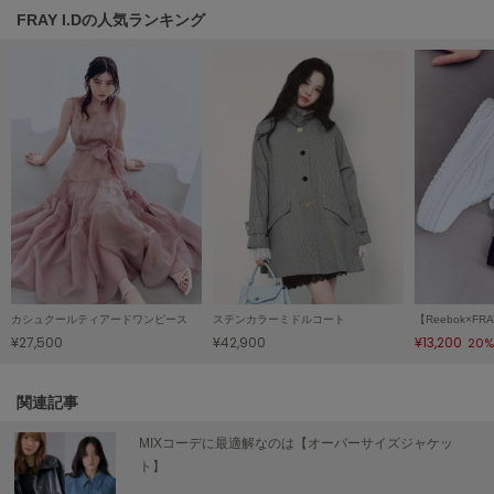
HUNTER
FRAY I.Dの人気ランキング
ハンター
HOKA ONEONE
ホカ オネオネ
KEEN
キーン
LAATO
ラート
カシュクールティアードワンピース
ステンカラーミドルコート
le
¥27,500
¥42,900
¥13,200
20%
ル
le coq sportif
関連記事
ルコックスポルティフ
MIXコーデに最適解なのは【オーバーサイズジャケッ
LeSportsac
ト】
レスポートサック