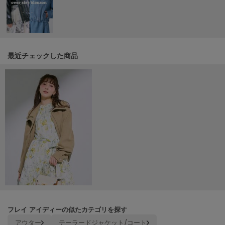
LILY BROWN
リリーブラウン
LILY BROWN Lingerie
リリーブラウンランジェリー
最近チェックした商品
LITTLE UNION TOKYO
リトルユニオン トウキョウ
made of Organics
メイドオブオーガニクス
MICHU COQUETTE
ミチュ コケット
MIESROHE
ミースロエ
miies miim
ミーエスミーム
フレイ アイディーの似たカテゴリを探す
アウター
テーラードジャケット/コート