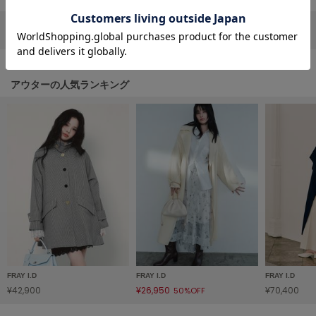
フレイアイディー
リポストする
LINEで送る
FURFUR
ファーファー
アウターの人気ランキング
gelato pique
ジェラート ピケ
GELATO PIQUE CAT&DOG
ジェラート ピケ キャットアンドドッグ
gelato pique Sleep
ジェラート ピケ スリープ
GRAMICCI
グラミチ
FRAY I.D
FRAY I.D
FRAY I.D
Henon.
¥42,900
¥26,950
¥70,400
50%OFF
へノン