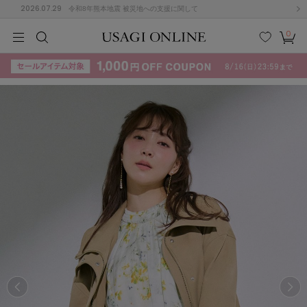
2026.07.29
令和8年熊本地震 被災地への支援に関して
0
MEN
MEN
KIDS
KIDS
BABY
BABY
BEAUTY
BEAUTY
LIFE STYLE
LIFE STYLE
検索
お気
カー
に入
ト
り
(715)
(3074)
B
C
D
E
F
G
I
J
K
L
M
N
ス/ドレス (1179)
P
Q
R
S
T
U
(570)
その
W
X
Y
Z
他
890)
ルームウェア (535)
ACYM
アシーム
(121)