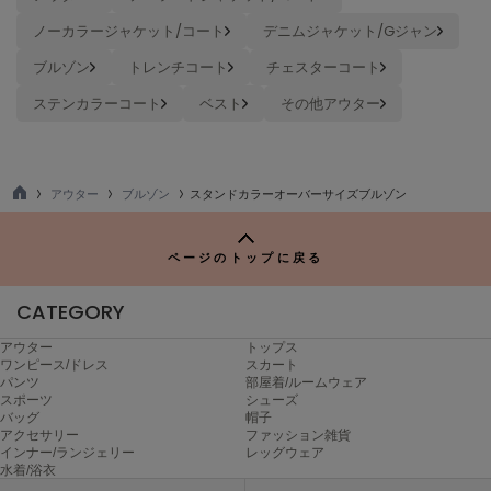
Mila Owen
ミラオーウェン
ノーカラージャケット/コート
デニムジャケット/Gジャン
ブルゾン
トレンチコート
チェスターコート
MOIGE
モワージュ
ステンカラーコート
ベスト
その他アウター
MUCHA
ミュシャ
アウター
ブルゾン
スタンドカラーオーバーサイズブルゾン
TO
P
NEW Balance
ニューバランス
ページのトップに戻る
nezu
CATEGORY
ネズ
アウター
トップス
NIKE
ワンピース/ドレス
スカート
ナイキ
パンツ
部屋着/ルームウェア
スポーツ
シューズ
バッグ
帽子
NOWNS
アクセサリー
ファッション雑貨
ナウンス
インナー/ランジェリー
レッグウェア
水着/浴衣
null.