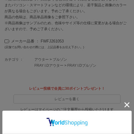
EIMY ISTOIRE
またパソコン・スマートフォンなどの環境により、若干製品と画像のカラー
エイミー イストワール
が異なる場合もございます。予めご了承ください。
商品の色味は、商品単品画像をご参照下さい。
emmi
エミ
※商品画像はサンプルのため、色味やサイズ等の仕様に変更がある場合がご
ざいますので、予めご了承ください。
emmi atelier
エミ アトリエ
メーカー品番 ： FWFJ261053
(店舗でお問い合わせの際には、上記品番をお伝え下さい。)
emmi yoga
エミヨガ
カテゴリ ：
アウター
>
ブルゾン
FRAY I.Dアウター
>
FRAY I.Dブルゾン
ETRÉ TOKYO
エトレトウキョウ
ey
レビュー投稿で全員に30ポイントプレゼント！
アイ
レビューを書く
レビューはマイページのご注文履歴から投稿いただけます
FILA
フィラ
返品・キャンセルについて
FRAY I.D