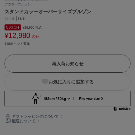
アウター
ブルゾン
ASICS
アシックス
スタンドカラーオーバーサイズブルゾン
セール│sale
50%
OFF
¥25,960
税込
¥12,980
Ballelite
税込
バレリット
118ポイント還元
BANDOLIER
バンドリヤー
再入荷お知らせ
Barbour
バブアー
お気に入りに追加する
Beyond Closet
ビヨンドクローゼット
158cm / 50kg
1
Find your size
Calvin Klein
ギフトラッピングについて
カルバン・クライン
配送について
CELFORD
セルフォード