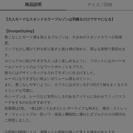
商品説明
サイズ／詳細
célon
セロン
【大人モードなスタンドカラーブルゾンは羽織るだけでサマになる】
Clarks Premium
【Design/Styling】
クラークス
着こなしにモード感を加えるブルゾンは、大きめのスタンドカラーが高感
度。
CODE A
ジップを少し開けて衿を折り返すと抜け感が加わり、異なる表情で着回せま
コードエー
す。
カジュアルに転びすぎず大人っぽく楽しめるように、フロントにはカバーオ
COLE HAAN
ールジャケットのようなワークポケットをプラス。
コール ハーン
後ろにはデザインタックを入れてモダンに仕上げました。
ルーズになりすぎない程よいボリューム感もポイント。
CONVERSE
コンバース
また、着こなしやすいように、カフスにはボタンを2つ付けて袖をまくるスタ
イリングも可能に。
今シーズンは、レースなど女性らしさのあるアイテムに合わせてミックスコ
ーデをするのがおすすめです。
DANSKIN
色展開は2色。一枚は持っておきたいレザーライクなBLKと、撥水・ストレッ
ダンスキン
チ・ウォッシャブル・防シワ・保温と機能性に優れたダブルクロスのBEGを
ご用意しました。
※照明の関係により、実際よりも色味が違って見える場合があります。