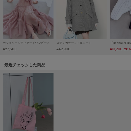
LILY BROWN
リリーブラウン
LILY BROWN Lingerie
リリーブラウンランジェリー
LITTLE UNION TOKYO
カシュクールティアードワンピース
ステンカラーミドルコート
リトルユニオン トウキョウ
¥27,500
¥42,900
¥13,200
20%
関連記事
最近チェックした商品
made of Organics
メイドオブオーガニクス
MICHU COQUETTE
ミチュ コケット
MIESROHE
ミースロエ
miies miim
ミーエスミーム