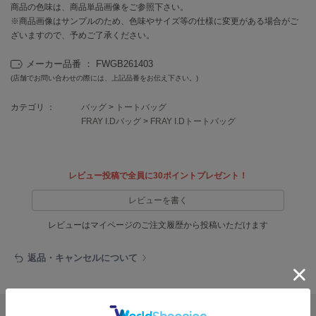
EIMY ISTOIRE
商品の色味は、商品単品画像をご参照下さい。
エイミー イストワール
※商品画像はサンプルのため、色味やサイズ等の仕様に変更がある場合がご
ざいますので、予めご了承ください。
emmi
エミ
メーカー品番 ： FWGB261403
(店舗でお問い合わせの際には、上記品番をお伝え下さい。)
emmi atelier
エミ アトリエ
カテゴリ ：
バッグ
>
トートバッグ
FRAY I.Dバッグ
>
FRAY I.Dトートバッグ
emmi yoga
エミヨガ
ETRÉ TOKYO
エトレトウキョウ
レビュー投稿で全員に30ポイントプレゼント！
レビューを書く
ey
アイ
レビューはマイページのご注文履歴から投稿いただけます
返品・キャンセルについて
FILA
フィラ
FRAY I.D
リポストする
LINEで送る