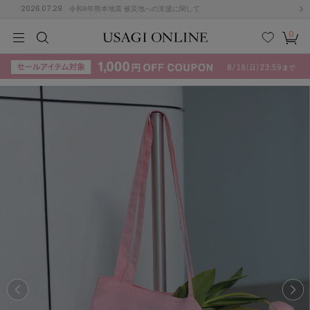
2026.07.29
令和8年熊本地震 被災地への支援に関して
0
MEN
MEN
KIDS
KIDS
BABY
BABY
BEAUTY
BEAUTY
LIFE STYLE
LIFE STYLE
検索
お気
カー
に入
ト
り
(715)
(3074)
B
C
D
E
F
G
I
J
K
L
M
N
ス/ドレス (1179)
P
Q
R
S
T
U
(570)
その
W
X
Y
Z
他
890)
ルームウェア (535)
ACYM
アシーム
(121)