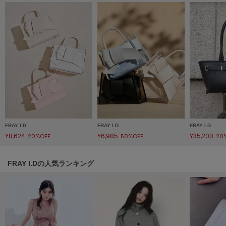
HUNTER
ハンター
HOKA ONEONE
ホカ オネオネ
KEEN
キーン
LAATO
FRAY I.D
FRAY I.D
FRAY I.D
ラート
¥8,624
¥6,985
¥35,200
20%OFF
50%OFF
20
le
ル
FRAY I.Dの人気ランキング
le coq sportif
ルコックスポルティフ
LeSportsac
レスポートサック