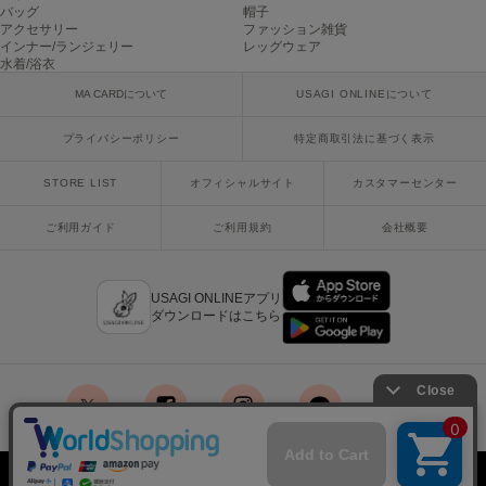
ヌル
バッグ
帽子
アクセサリー
ファッション雑貨
インナー/ランジェリー
レッグウェア
水着/浴衣
On
MA CARDについて
USAGI ONLINEについて
オン
プライバシーポリシー
特定商取引法に基づく表示
Onitsuka Tiger
オニツカ タイガー
STORE LIST
オフィシャルサイト
カスタマーセンター
ORGUE
ご利用ガイド
ご利用規約
会社概要
オルグ
ORR
オル
USAGI ONLINEアプリ
ダウンロードはこちら
PATRICK
パトリック
x
facebook
instagram
LINE
mail
Philly chocolate
フィリーチョコレート
Copyright © 2018 Usagi Online Co.,Ltd. All Rights Reserved.