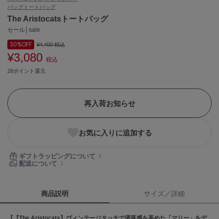
バッグ
トートバッグ
ASICS
アシックス
The Aristocatsトートバッグ
セール│sale
30%
OFF
¥4,400
税込
¥3,080
Ballelite
税込
バレリット
28ポイント還元
BANDOLIER
バンドリヤー
再入荷お知らせ
Barbour
バブアー
お気に入りに追加する
Beyond Closet
ビヨンドクローゼット
ギフトラッピングについて
配送について
Calvin Klein
カルバン・クライン
商品説明
サイズ／詳細
CELFORD
【【The Aristocats】ヴィンテージタッチで洒落感を高めた「マリー」をデ
セルフォード