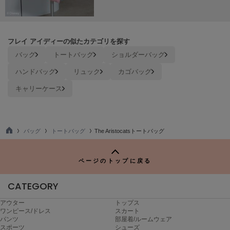
Mila Owen
ミラオーウェン
MOIGE
フレイ アイディーの似たカテゴリを探す
モワージュ
バッグ
トートバッグ
ショルダーバッグ
MUCHA
ハンドバッグ
リュック
カゴバッグ
ミュシャ
キャリーケース
NEW Balance
ニューバランス
バッグ
トートバッグ
The Aristocatsトートバッグ
TO
nezu
P
ネズ
ページのトップに戻る
NIKE
ナイキ
CATEGORY
NOWNS
アウター
トップス
ナウンス
ワンピース/ドレス
スカート
パンツ
部屋着/ルームウェア
スポーツ
シューズ
null.