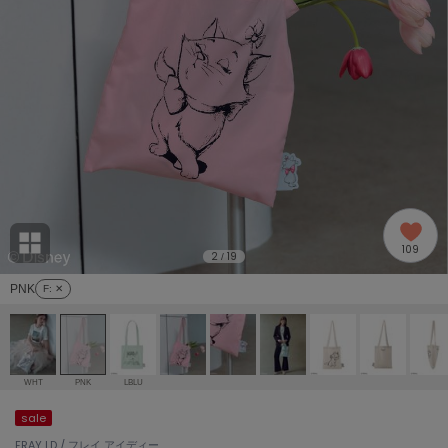
adidas
アディダス
(2005)
adidas by Stella McCartney
アディダス バイ ステラマッカートニー
916)
ALLISON BROWN
アリソンブラウン
07)
amabro
アマブロ
リー (664)
Ame no chi Hare
109
アメノチハレ
2
19
/
ョン雑貨 (865)
PNK
F
: ✕
AMOMMA
アモマ
/ランジェリー (127)
ánuans
ェア (121)
アニュアンス
WHT
PNK
LBLU
ànuke
sale
 (124)
アンヌーク
FRAY I.D / フレイ アイディー