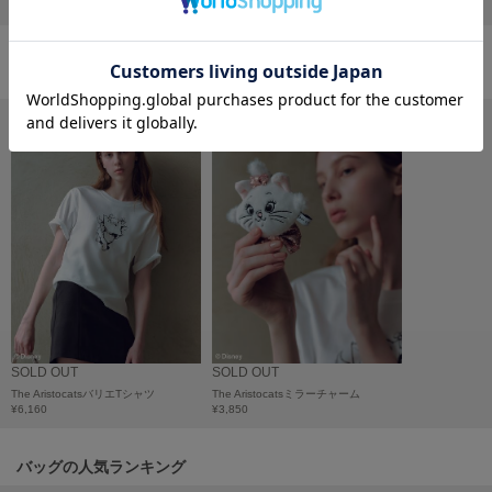
フレイアイディー
FURFUR
ファーファー
おすすめ商品
gelato pique
ジェラート ピケ
GELATO PIQUE CAT&DOG
ジェラート ピケ キャットアンドドッグ
gelato pique Sleep
ジェラート ピケ スリープ
GRAMICCI
グラミチ
SOLD OUT
SOLD OUT
The AristocatsバリエTシャツ
The Aristocatsミラーチャーム
¥6,160
¥3,850
Henon.
へノン
バッグの人気ランキング