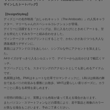
ザインしたトートバッグ】
célon
セロン
【Design/Styling】
ディズニーの名作映画『おしゃれキャット（The Aristocats）』の人気キャラ
クター、マリーちゃんのスペシャルコレクションが登場。
Clarks Premium
クラークス
デイリーに活躍するトートバッグは、目に入るたびにときめくアートを、甘
さを抑えたくすみカラーと組み合わせました。
CODE A
ヴィンテージタッチのプリントにすることで、かわいさがありつつも大人な
コードエー
洒落感漂うデザインに。
裏面にはブランドロゴをあしらい、シンプルな中にアクセントを加えまし
COLE HAAN
た。
コール ハーン
A4サイズがすっきり入るシルエットで、デイリーからお出かけまで幅広くマ
ッチ。
CONVERSE
サブバッグとしても、スタイリングのアクセントとしても楽しめるアイテム
コンバース
です。
色展開は3色。PNKはキュートな仕草でロマンティックに、LBLUは映画の舞
台であるパリの街並みを優雅にお散歩、WHTは愛らしい座りポーズに。カラ
ーごとに異なる表情を楽しめます。
DANSKIN
ダンスキン
※照明の関係により、実際よりも色味が違って見える場合があります。
またパソコン・スマートフォンなどの環境により、若干製品と画像のカラー
が異なる場合もございます。予めご了承ください。