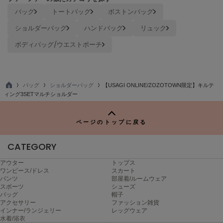
バッグ
トートバッグ
ボストンバッグ
ショルダーバッグ
ハンドバッグ
リュック
ボディバッグ/ウエストポーチ
バッグ
ショルダーバッグ
【USAGI ONLINE/ZOZOTOWN限定】キルテ
TO
ィング3SETマルチショルダー
P
ページのトップに戻る
CATEGORY
アウター
トップス
ワンピース/ドレス
スカート
パンツ
部屋着/ルームウェア
スポーツ
シューズ
バッグ
帽子
アクセサリー
ファッション雑貨
インナー/ランジェリー
レッグウェア
水着/浴衣