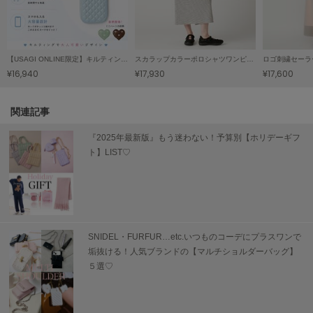
TODAYFUL
トゥデイフル
TSURU by Mariko Oikawa
【USAGI ONLINE限定】キルティング3SETマルチショルダーⅡ
スカラップカラーポロシャツワンピース
ロゴ刺繍セーラ
ツルバイマリコオイカワ
¥16,940
¥17,930
¥17,600
関連記事
UGG
アグ
『2025年最新版』もう迷わない！予算別【ホリデーギフ
ト】LIST♡
UNDERSON UNDERSON
アンダーソン アンダーソン
URBAN RESEARCH ROSSO
アーバンリサーチ ロッソ
SNIDEL・FURFUR…etc.いつものコーデにプラスワンで
USAGI Books
垢抜ける！人気ブランドの【マルチショルダーバッグ】
ウサギブックス
５選♡
USAGI Gallery
ウサギギャラリー