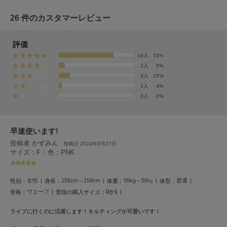
HUNTER
ハンター
26 件のカスタマーレビュー
HOKA ONEONE
ホカ オネオネ
評価
19人
73%
2人
8%
4人
15%
KEEN
キーン
1人
4%
0人
0%
LAATO
早速使います!
ラート
投稿者 かずみん
投稿日 2024年9月27日
サイズ：F
|
色：PNK
le
ル
女性
155cm～159cm
55kg～59㎏
普通
性別：
身長：
体重：
体型：
le coq sportif
ルコックスポルティフ
ウエーブ
0か1
骨格：
普段の購入サイズ：
LeSportsac
ライブに行くのに活躍します！キルティングが可愛いです！
レスポートサック