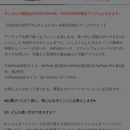
célon
※こちらの商品はUSAGI ONLINE・ZOZOTOWN限定アイテムとなります。
セロン
【大好評の3SETマルチショルダーを限定仕様にアップデート！】
Clarks Premium
クラークス
アイディア次第で様々なアレンジを楽しめる、取り外し可能のポーチを3つセ
ットにした大好評マルチショルダーに、ぷくぷくとしたキルティング素材が
CODE A
仲間入り！ハートのポーチ、AirPodsケース、スマートフォンケースの3つの
コードエー
ポーチが付いた、可愛さと実用性を兼ね備えた万能アイテムです。
COLE HAAN
コール ハーン
※AirPods対応サイズ：AirPods 第3世代/ AirPods第2世代/ AirPods Pro 第1世
代、第2世代
※iPhone対応サイズ：16 / 16 Pro / 17 / 17Pro
CONVERSE
コンバース
お気に入りがきっと見つかる、豊富なカラーバリエーションにも注目です。
■お選びいただく前に、気になるポイントにお答えします■
DANSKIN
ダンスキン
Q1. どんな使い方ができますか？
A.ショルダーストラップを付け替えて自分だけのミニショルダーバッグとし
て使ったり、それぞれポーチ単体でバッグインポーチやポーチチャームとし