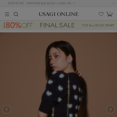
2026.07.29
令和8年熊本地震 被災地への支援に関して
0
MEN
MEN
KIDS
KIDS
BABY
BABY
BEAUTY
BEAUTY
LIFE STYLE
LIFE STYLE
検索
お気
カー
に入
ト
り
(682)
(3041)
B
C
D
E
F
G
I
J
K
L
M
N
ス/ドレス (1170)
P
Q
R
S
T
U
(568)
その
W
X
Y
Z
他
889)
ルームウェア (612)
ACYM
アシーム
(121)