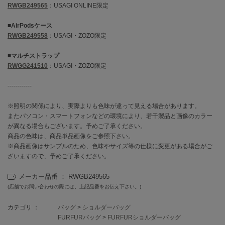
フレイアイディー
RWGB249565
：USAGI ONLINE限定
FURFUR
■AirPodsケース
ファーファー
RWGB249558
：USAGI・ZOZO限定
■マルチストラップ
RWGG241510
：USAGI・ZOZO限定
gelato pique
ジェラート ピケ
------------
GELATO PIQUE CAT&DOG
ジェラート ピケ キャットアンドドッグ
※照明の関係により、実際よりも色味が違って見える場合があります。
またパソコン・スマートフォンなどの環境により、若干製品と画像のカラー
gelato pique Sleep
が異なる場合もございます。予めご了承ください。
ジェラート ピケ スリープ
商品の色味は、商品単品画像をご参照下さい。
※商品画像はサンプルのため、色味やサイズ等の仕様に変更がある場合がご
GRAMICCI
ざいますので、予めご了承ください。
グラミチ
メーカー品番 ： RWGB249565
(店舗でお問い合わせの際には、上記品番をお伝え下さい。)
Henon.
へノン
カテゴリ ：
バッグ
>
ショルダーバッグ
FURFURバッグ
>
FURFURショルダーバッグ