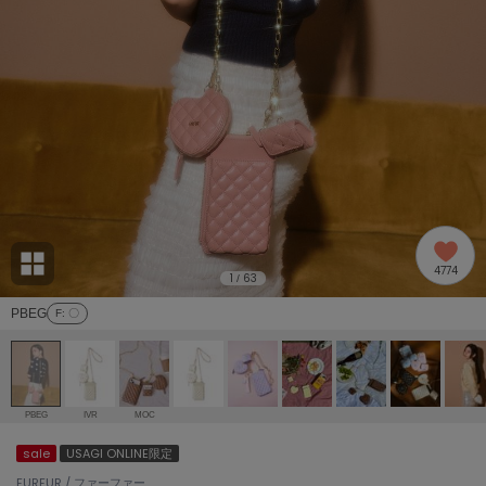
adidas
アディダス
(1992)
adidas by Stella McCartney
アディダス バイ ステラマッカートニー
870)
ALLISON BROWN
アリソンブラウン
06)
amabro
アマブロ
リー (633)
Ame no chi Hare
4774
アメノチハレ
1
63
/
ョン雑貨 (854)
PBEG
F
: 〇
AMOMMA
アモマ
/ランジェリー (127)
ánuans
ェア (121)
アニュアンス
PBEG
IVR
MOC
ànuke
sale
USAGI ONLINE限定
 (124)
アンヌーク
FURFUR / ファーファー