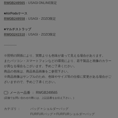
フレイアイディー
RWGB249565
：USAGI ONLINE限定
FURFUR
■AirPodsケース
ファーファー
RWGB249558
：USAGI・ZOZO限定
■マルチストラップ
RWGG241510
：USAGI・ZOZO限定
gelato pique
ジェラート ピケ
------------
GELATO PIQUE CAT&DOG
ジェラート ピケ キャットアンドドッグ
※照明の関係により、実際よりも色味が違って見える場合があります。
またパソコン・スマートフォンなどの環境により、若干製品と画像のカラー
gelato pique Sleep
が異なる場合もございます。予めご了承ください。
ジェラート ピケ スリープ
商品の色味は、商品単品画像をご参照下さい。
※商品画像はサンプルのため、色味やサイズ等の仕様に変更がある場合がご
GRAMICCI
ざいますので、予めご了承ください。
グラミチ
メーカー品番 ： RWGB249565
(店舗でお問い合わせの際には、上記品番をお伝え下さい。)
Henon.
へノン
カテゴリ ：
バッグ
>
ショルダーバッグ
FURFURバッグ
>
FURFURショルダーバッグ