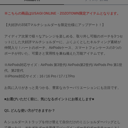
célon
※こちらの商品はUSAGI ONLINE・ZOZOTOWN限定アイテムとなります。
セロン
【大好評の3SETマルチショルダーを限定仕様にアップデート！】
Clarks Premium
クラークス
アイディア次第で様々なアレンジを楽しめる、取り外し可能のポーチを3つセ
ットにした大好評マルチショルダーに、ぷくぷくとしたキルティング素材が
CODE A
仲間入り！ハートのポーチ、AirPodsケース、スマートフォンケースの3つの
コードエー
ポーチが付いた、可愛さと実用性を兼ね備えた万能アイテムです。
COLE HAAN
コール ハーン
※AirPods対応サイズ：AirPods 第3世代/ AirPods第2世代/ AirPods Pro 第1世
代、第2世代
※iPhone対応サイズ：16 / 16 Pro / 17 / 17Pro
CONVERSE
コンバース
お気に入りがきっと見つかる、豊富なカラーバリエーションにも注目です。
■お選びいただく前に、気になるポイントにお答えします■
DANSKIN
ダンスキン
Q1. どんな使い方ができますか？
A.ショルダーストラップを付け替えて自分だけのミニショルダーバッグとし
て使ったり、それぞれポーチ単体でバッグインポーチやポーチチャームとし