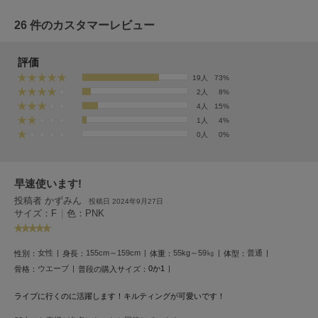
HUNTER
ハンター
26 件のカスタマーレビュー
HOKA ONEONE
ホカ オネオネ
評価
19人
73%
2人
8%
4人
15%
KEEN
キーン
1人
4%
0人
0%
LAATO
早速使います!
ラート
投稿者 かずみん
投稿日 2024年9月27日
サイズ：F
|
色：PNK
le
ル
女性
155cm～159cm
55kg～59㎏
普通
性別：
身長：
体重：
体型：
le coq sportif
ルコックスポルティフ
ウエーブ
0か1
骨格：
普段の購入サイズ：
LeSportsac
ライブに行くのに活躍します！キルティングが可愛いです！
レスポートサック