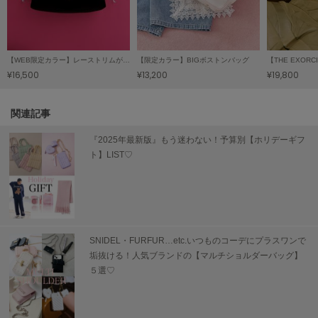
TODAYFUL
トゥデイフル
TSURU by Mariko Oikawa
【WEB限定カラー】レーストリムがま口バッグ
【限定カラー】BIGボストンバッグ
ツルバイマリコオイカワ
¥16,500
¥13,200
¥19,800
関連記事
UGG
アグ
『2025年最新版』もう迷わない！予算別【ホリデーギフ
ト】LIST♡
UNDERSON UNDERSON
アンダーソン アンダーソン
un/neu
アンノイ
SNIDEL・FURFUR…etc.いつものコーデにプラスワンで
URBAN RESEARCH ROSSO
垢抜ける！人気ブランドの【マルチショルダーバッグ】
アーバンリサーチ ロッソ
５選♡
USAGI Books
ウサギブックス