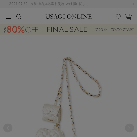
2026.07.29
令和8年熊本地震 被災地への支援に関して
0
MEN
MEN
KIDS
KIDS
BABY
BABY
BEAUTY
BEAUTY
LIFE STYLE
LIFE STYLE
検索
お気
カー
に入
ト
り
(675)
(2899)
B
C
D
E
F
G
I
J
K
L
M
N
ス/ドレス (1138)
P
Q
R
S
T
U
(545)
その
W
X
Y
Z
他
849)
ルームウェア (534)
ACYM
アシーム
(121)