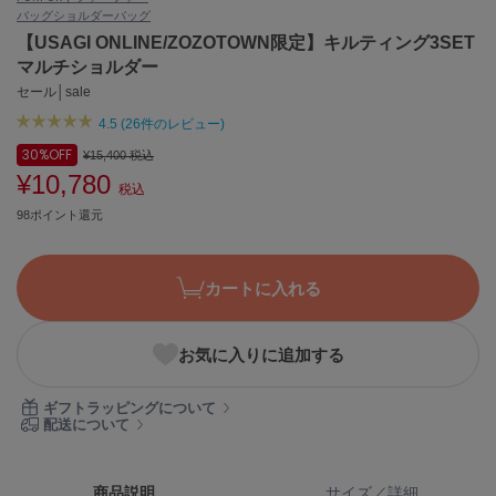
バッグ
ショルダーバッグ
ASICS
アシックス
【USAGI ONLINE/ZOZOTOWN限定】キルティング3SET
マルチショルダー
セール│sale
4.5 (26件のレビュー)
Ballelite
バレリット
30%
OFF
¥15,400
税込
¥10,780
BANDOLIER
税込
バンドリヤー
98ポイント還元
Barbour
バブアー
カートに入れる
Beyond Closet
ビヨンドクローゼット
お気に入りに追加する
ギフトラッピングについて
Calvin Klein
配送について
カルバン・クライン
CELFORD
商品説明
サイズ／詳細
セルフォード