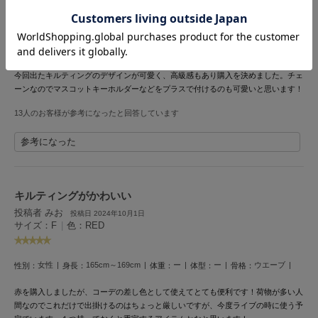
ヌル
女性
160cm～164cm
ー
ー
ー
性別：
身長：
体重：
体型：
骨格：
On
白を購入しました。ずっとマルチショルダーを購入したいと思っていたのですが、
オン
今回出たキルティングのデザインが可愛く、高級感もあり購入を決めました。チェ
ーンなのでマスコットキーホルダーなどをプラスで付けるのも可愛いと思います！
Onitsuka Tiger
オニツカ タイガー
13人のお客様が参考になったと回答しています
参考になった
ORGUE
オルグ
ORR
オル
キルティングがかわいい
投稿者 みお
投稿日 2024年10月1日
サイズ：F
|
色：RED
PATRICK
パトリック
女性
165cm～169cm
ー
ー
ウエーブ
性別：
身長：
体重：
体型：
骨格：
Philly chocolate
赤を購入しましたが、コーデの差し色として使えてとても便利です！荷物が多い人
フィリーチョコレート
間なのでこれだけで出掛けるのはちょっと厳しいですが、今度ライブの時に使う予