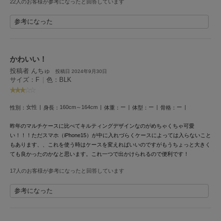
22人のお客様が参考になったと回答しています
LILY BROWN
リリーブラウン
参考になった
LILY BROWN Lingerie
リリーブラウンランジェリー
かわいい！
LITTLE UNION TOKYO
投稿者 んちゅ
投稿日 2024年9月30日
リトルユニオン トウキョウ
サイズ：F
|
色：BLK
女性
160cm～164cm
ー
ー
ー
性別：
身長：
体重：
体型：
骨格：
made of Organics
メイドオブオーガニクス
昨年のマルチケースに比べてキルティングデザインなのがめちゃくちゃ可愛
い！！！ただスマホ（iPhone15）が中に入れづらくケースによっては入らないこと
MICHU COQUETTE
もあります、、これを使う時はケースを変えればいいのですがもうちょっと大きく
ミチュ コケット
ても良かったのかなと思います。これ一つで出かけられるので便利です！
MIESROHE
17人のお客様が参考になったと回答しています
ミースロエ
参考になった
miies miim
ミーエスミーム