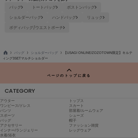
バッグ
トートバッグ
ボストンバッグ
ショルダーバッグ
ハンドバッグ
リュック
ボディバッグ/ウエストポーチ
バッグ
ショルダーバッグ
【USAGI ONLINE/ZOZOTOWN限定】キルテ
TO
ィング3SETマルチショルダー
P
ページのトップに戻る
CATEGORY
アウター
トップス
ワンピース/ドレス
スカート
パンツ
部屋着/ルームウェア
スポーツ
シューズ
バッグ
帽子
アクセサリー
ファッション雑貨
インナー/ランジェリー
レッグウェア
水着/浴衣