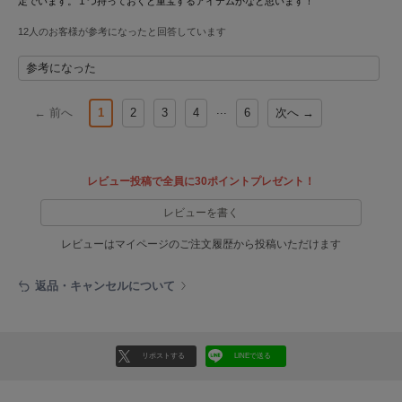
定でいます。１つ持っておくと重宝するアイテムかなと思います！
poláura
ポローラ
12人のお客様が参考になったと回答しています
PUMA
参考になった
プーマ
...
← 前へ
1
2
3
4
6
次へ →
Reebok
リーボック
レビュー投稿で全員に30ポイントプレゼント！
レビューを書く
SALOMON
サロモン
レビューはマイページのご注文履歴から投稿いただけます
sanrio house
返品・キャンセルについて
サンリオハウス
SESAME STREET MARKET
セサミストリートマーケット
リポストする
LINEで送る
SHAKA
シャカ