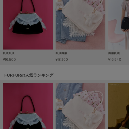
SUICOKE
スイコック
SUPERGA
スペルガ
swanë
スワネ
FURFUR
FURFUR
FURFUR
¥16,500
¥13,200
¥16,940
TAW&TOE
FURFURの人気ランキング
トーアンドトー
TEVA
テバ
The Barnnet
ザバーネット
THE NORTH FACE
ザ・ノース・フェイス