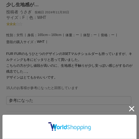
Mila Owen
少し生地感が…
ミラオーウェン
投稿者 うさぎ
投稿日 2024年11月30日
サイズ：F
|
色：WHT
MOIGE
モワージュ
女性
165cm～169cm
ー
ー
ー
性別：
身長：
体重：
体型：
骨格：
MUCHA
WHT
普段の購入サイズ：
ミュシャ
FUR FURのもうひとつのデザインの3SETマルチショルダーも持っていますが、キ
ルティングも冬にピッタリと思って買いました。
こちらの方が少し値段が高いのに、生地感と手触りが少し安っぽい感じがするのが
NEW Balance
ニューバランス
残念でした…。
デザインはとてもかわいいです。
nezu
15人のお客様が参考になったと回答しています
ネズ
参考になった
NIKE
ナイキ
NOWNS
キルティングが可愛いバッグ
ナウンス
投稿者 りこ
投稿日 2024年9月28日
サイズ：F
|
色：WHT
null.