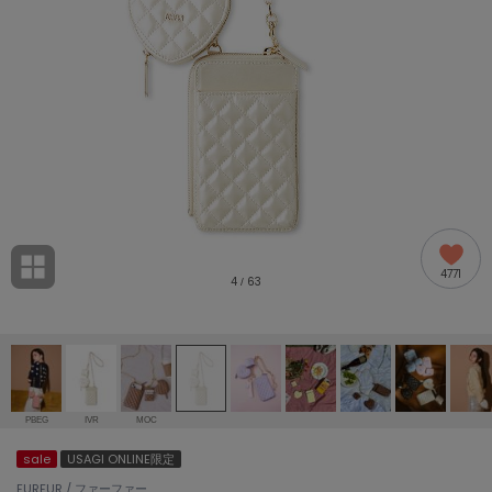
adidas
アディダス
(1994)
adidas by Stella McCartney
アディダス バイ ステラマッカートニー
889)
ALLISON BROWN
アリソンブラウン
98)
amabro
アマブロ
リー (649)
Ame no chi Hare
4771
アメノチハレ
4
63
/
ョン雑貨 (853)
AMOMMA
アモマ
/ランジェリー (127)
ánuans
ェア (119)
アニュアンス
PBEG
IVR
MOC
ànuke
sale
USAGI ONLINE限定
 (124)
アンヌーク
FURFUR / ファーファー