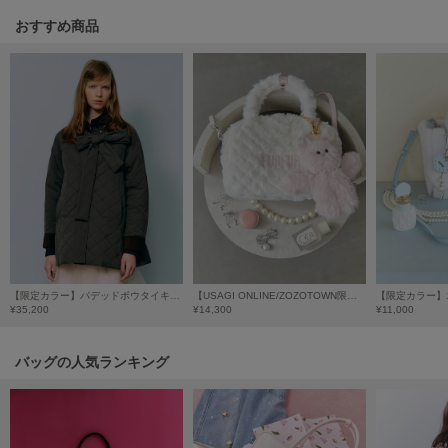
おすすめ商品
Sneakers by emmi
スニーカーズ バイ エミ
Snow Peak
スノーピーク
SNIDEL
スナイデル
SNIDEL HOME
スナイデル ホーム
SOFER
ソフェル
【限定カラー】パデッドボウタイキルティングブルゾン
【USAGI ONLINE/ZOZOTOWN限定】エコファーキルティングスクエアボストンバッグ
¥35,200
¥14,300
¥11,000
SOMEWHERE BUTTER.
サムウェアバター
バッグの人気ランキング
SORIN
ソリン
Stylevoice for xxx
スタイルヴォイスフォー