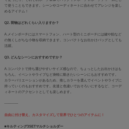
EIMY ISTOIRE
エイミー イストワール
て使うこともできます。シーンやコーディネートに合わせてアレンジを楽し
めるアイテム！
emmi
エミ
Q2. 荷物はどれくらい入りますか？
emmi atelier
A.メインポーチにはスマートフォン、ハート型のミニポーチには鍵や飴など
エミ アトリエ
の無くしがちな小物を収納できます。コンパクトなお出かけバッグとしても
活躍。
emmi yoga
エミヨガ
Q3. どんなシーンにおすすめですか？
ETRÉ TOKYO
A.コンパクトで持ち運びやすいサイズ感なので、ちょっとしたお出かけはも
エトレトウキョウ
ちろん、イベントやライブなど身軽に動きたいシーンにもおすすめです。
カラーバリエーションがあるため、推しカラーを選んでイベントやライブに
ey
持っていくのもおすすめです。友達と色違いでおそろいにするなど、コーデ
アイ
ィネートのアクセントとしても楽しめます。
------------
FILA
フィラ
自由に付け替え、カスタマイズして世界でひとつのアイテムに！
FRAY I.D
■キルティング3SETマルチショルダー