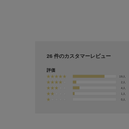
FURFUR
FURFUR
FURFUR
【USAGI ONLINE/ZOZO
【限定カラー】ボウタイ
【限定カ
TOWN限定】クリスタル
ドッキングニットトップ
ボーダー
ロゴがま口チュチュバッ
ス〈マシンウォッシャブ
¥13,552
グ
ル〉
26 件のカスタマーレビュー
¥14,960
¥9,900
評価
19人
2人
4人
1人
0人