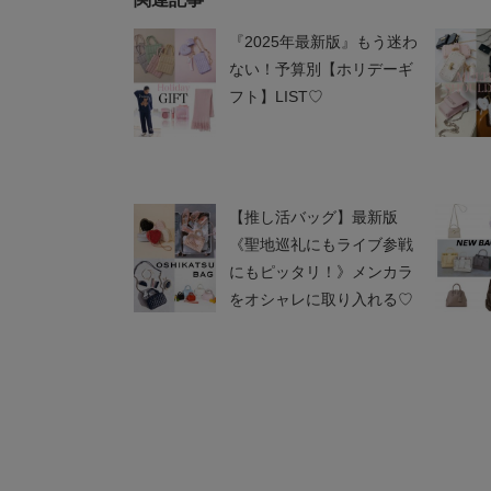
FURFUR
FURFUR
FURFUR
サイドリボンスウェット
裾フリルジャージートッ
【WEB
『2025年最新版』もう迷わ
パンツ
プス
ストリム
¥16,940
¥13,200
¥16,500
ない！予算別【ホリデーギ
フト】LIST♡
【推し活バッグ】最新版
《聖地巡礼にもライブ参戦
にもピッタリ！》メンカラ
をオシャレに取り入れる♡
FURFUR
FURFUR
FURFUR
スウィングリボンイヤリ
リボンロゴ刺繍セーター
カーゴミ
ング
ト
¥19,800
¥5,500
¥19,800