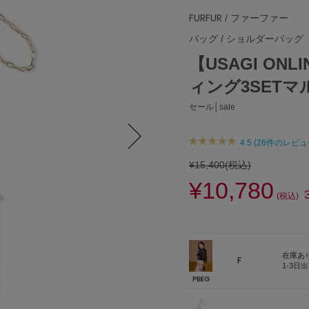
FURFUR
/ ファーファー
バッグ
/
ショルダーバッグ
【USAGI ON
ィング3SET
セール│sale
4.5 (26件のレビュ
Next
¥15,400
(税込)
¥10,780
(税込)
在庫あ
F
1-3日
PBEG