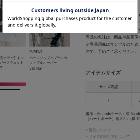
------------
※照明の関係により、実際よ
またパソコン・スマートフォ
場合もございます。予めご了
商品の色味は、商品単品画像
※商品画像はサンプルのため
ので、予めご了承ください。
FURFUR
限定カラー】ドッ
ハーフジップペプラムカ
ガースウェット
ットプルオーバー
ス
¥15,950
アイテムサイズ
サイズ表記
F
備考
（Air podsケース）縦:5cm横
（ハートポーチ）縦:8.5cm,横:10c
> 返品について
> サイズの測り方について