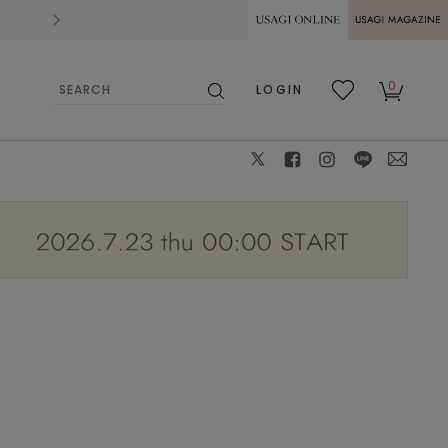
2026.07.28
熊本県熊本地方を震源とする地震の影響によ
USAGI ONLINE
USAGI
0
LOGIN
MAGAZINE
検
お気
カー
索
に入
ト
り
X
facebook
instagram
LINE
mail