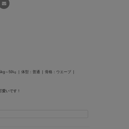
友達に
教える
5kg～59㎏
体型：
普通
骨格：
ウエーブ
可愛いです！