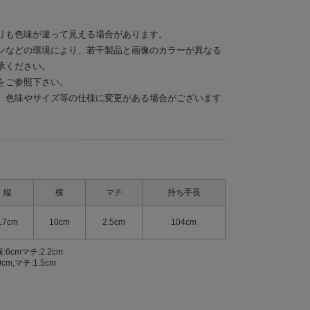
りも色味が違って見える場合があります。
ンなどの環境により、若干製品と画像のカラーが異なる
承ください。
をご参照下さい。
、色味やサイズ等の仕様に変更がある場合がございます
縦
横
マチ
持ち手長
17cm
10cm
2.5cm
104cm
:6cmマチ:2.2cm
m,マチ:1.5cm