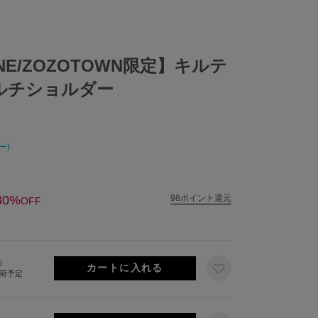
LINE/ZOZOTOWN限定】キルテ
マルチショルダー
ー)
30%
98ポイント還元
OFF
り
出荷予定