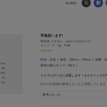
SHARE
Xでシ
facebook
ェア
でシェ
ア
FURFUR
ラー】ペプラム
【crocs】212032Soho Fr
早速使います!
Tシャツ
osted Sport Sandal
投稿者 かずみん
¥10,450
投稿日 2024年9月27日
サイズ：F
|
色：PNK
性別：
女性
身長：
155cm～159cm
体重：
5
73%
普段の購入サイズ：
0か1
8%
15%
ライブに行くのに活躍します！キルティングが
4%
0%
22人のお客様が参考になったと回答しています
参考になった