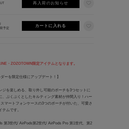
再入荷のお知らせ
UT
り
出荷予定
LINE・ZOZOTOWN限定アイテムとなります。
ルダーを限定仕様にアップデート！】
ンジを楽しめる、取り外し可能のポーチを3つセットに
に、ぷくぷくとしたキルティング素材が仲間入り！ハー
ース、スマートフォンケースの3つのポーチが付いた、可愛さ
イテムです。
 第3世代/ AirPods第2世代/ AirPods Pro 第1世代、第2