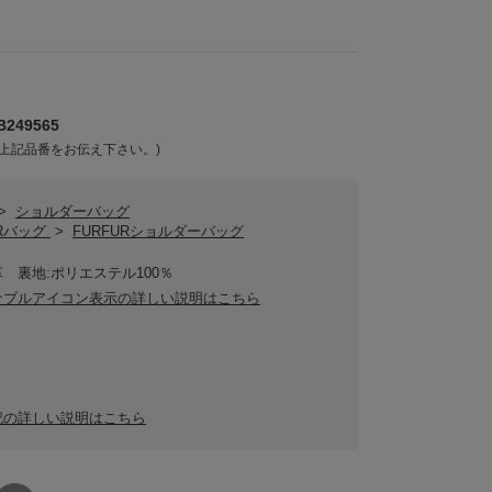
249565
上記品番をお伝え下さい。)
>
ショルダーバッグ
URバッグ
>
FURFURショルダーバッグ
 裏地:ポリエステル100％
ナブルアイコン表示の詳しい説明はこちら
記の詳しい説明はこちら