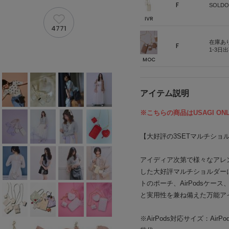
F
SOLDO
IVR
4771
在庫あ
F
1-3日
MOC
アイテム説明
※こちらの商品はUSAGI ON
【大好評の3SETマルチショ
アイディア次第で様々なアレ
した大好評マルチショルダー
トのポーチ、AirPodsケ
と実用性を兼ね備えた万能ア
※AirPods対応サイズ：AirPods