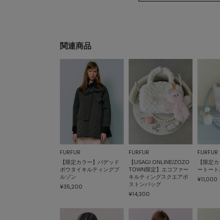
関連商品
FURFUR
FURFUR
FURFUR
【限定カラー】パデッド
【USAGI ONLINE/ZOZO
【限定カ
ボウタイキルティングブ
TOWN限定】エコファー
ートート
ルゾン
キルティングスクエアボ
¥11,000
ストンバッグ
¥35,200
¥14,300