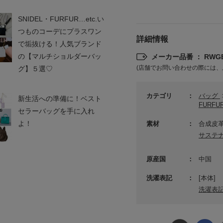
FURFUR
限定カラー】レー
スウィングリボンネック
SNIDEL・FURFUR…etc.い
がま口バッグ
レス
¥6,600
つものコーデにプラスワン
詳細情報
で垢抜ける！人気ブランド
の【マルチショルダーバッ
メーカー品番 ： RWGB
(店舗でお問い合わせの際には、
グ】５選♡
カテゴリ
バッグ
新生活への準備に！ベスト
FURF
セラーバッグを手に入れ
よ！
素材
合成皮革
サステ
FURFUR
ニフレアスカー
【USAGI ONLINE限定】
キルティング3SETマルチ
原産国
中国
ショルダーⅡ
¥16,940
洗濯表記
[本体]
洗濯表