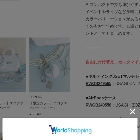
A.コンパクトで持ち運びや
イベントやライブなど身軽に
カラーバリエーションがある
くのもおすすめです。友達と
ントとしても楽しめます。
------------
自由に付け替え、カスタマイ
■キルティング3SETマルチ
RWGB249565
：USAGI ONL
FURFUR
■AirPodsケース
ラー】エコファ
【限定カラー】エコファ
RWGB249558
：USAGI・ZO
バッグ
ーハートチャーム
¥5,940
■マルチストラップ
RWGG241510
：USAGI・ZO