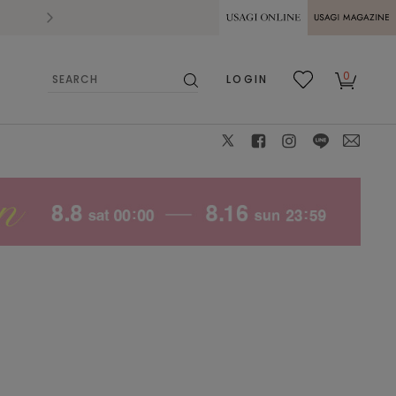
2026.07.28
熊本県熊本地方を震源とする地震の影響によ
USAGI ONLINE
USAGI
0
LOGIN
MAGAZINE
検
お気
カー
索
に入
ト
り
X
facebook
instagram
LINE
mail
BEG
F
: 〇