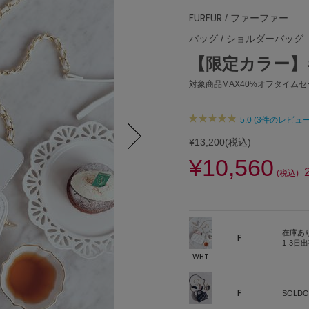
FURFUR
/ ファーファー
バッグ
/
ショルダーバッグ
【限定カラー】
対象商品MAX40%オフタイムセー
5.0 (3件のレビュー
¥13,200
(税込)
¥10,560
Next
(税込)
在庫あ
F
1-3日
WHT
F
SOLDO