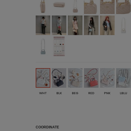
WHT
BLK
BEG
RED
PNK
LBLU
COORDINATE