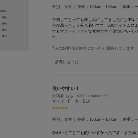
性別：
女性
身長：
160cm～164cm
体重：
100%
0%
予約してとっても楽しみにしてました˃̶᷄ ⁻̫ ˂̶᷄
届い
0%
色が思ったより落ち着いてて、AWアイテムに
0%
でもすごーくソフトな素材ですぐ傷ついちゃいまし
0%
す、、
7人のお客様が参考になったと回答しています
参考になった
使いやすい！
投稿者 もも
投稿日 2026年5月15日
サイズ：F
|
色：BLK
性別：
女性
身長：
160cm～164cm
体重：
かわいくてとても使いやすかったです！また新