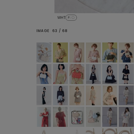
WHT
F
: 〇
IMAGE
63
/
68