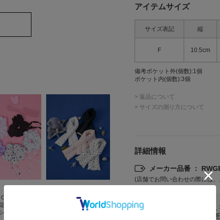
アイテムサイズ
サイズ表記
縦
F
10.5cm
備考
ポケット外(個数):1個
ポケット内(個数):3個
> 返品について
> サイズの測り方について
詳細情報
メーカー品番 ： RWGB
(店舗でお問い合わせの際には、
FURFUR
 ONLINE/ZOZO
【限定カラー】パデッド
限定】ナイロンリ
マフラー
カテゴリ
バッグ
シュ
¥7,700
FURF