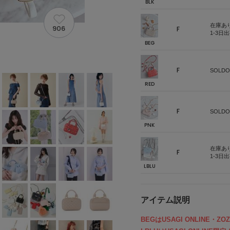
BLK
在庫あ
906
F
1-3日
BEG
F
SOLDO
RED
F
SOLDO
PNK
在庫あ
F
1-3日
LBLU
アイテム説明
BEGはUSAGI ONLINE・