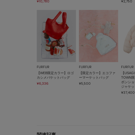
¥10,780
¥2,750
FURFUR
FURFUR
FURFUR
【WEB限定カラー】ロゴ
【限定カラー】エコファ
【USAGI
カシメバケットバッグ
ーマーケットバッグ
TOWN
ボンショ
¥6,336
¥5,500
ジャケッ
¥37,400
関連記事