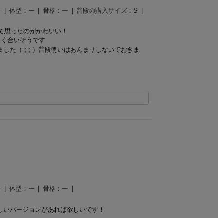
ー
体型：
ー
骨格：
ー
普段の購入サイズ：
S
て思ったのがかわいい！
よく合いそうです
た（ ; ; ）普段使いはあんまりしないでおきま
ー
体型：
ー
骨格：
ー
しいバージョンがあれば欲しいです！