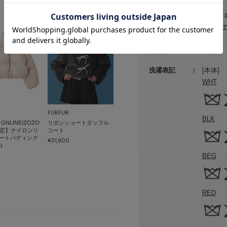
素材
本体:合
サステ
原産国
中国
洗濯表記
[本体]
WHT
FURFUR
BLK
 ONLINE/ZOZO
リボンショートダッフル
限定】ナイロンリ
コート
ートパディング
¥31,900
ト
BEG
RED