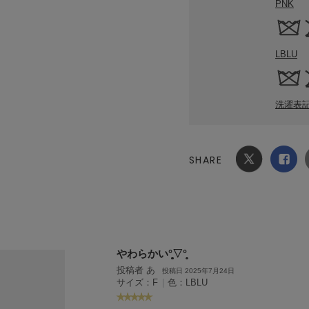
PNK
LBLU
洗濯表
SHARE
Xでシ
facebook
ェア
でシェ
ア
やわらかい°̥̥̥̥̥̥̥̥▽°̥̥̥̥
投稿者 あ
投稿日 2025年7月24日
サイズ：F
|
色：LBLU