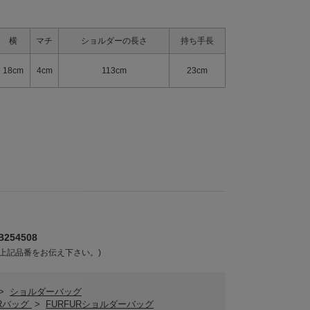
横
マチ
ショルダーの長さ
持ち手長
18cm
4cm
113cm
23cm
254508
上記品番をお伝え下さい。)
>
ショルダーバッグ
URバッグ
>
FURFURショルダーバッグ