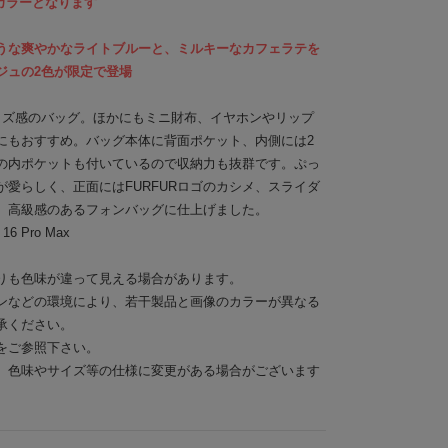
限定カラーとなります
うな爽やかなライトブルーと、ミルキーなカフェラテを
ジュの2色が限定で登場
イズ感のバッグ。ほかにもミニ財布、イヤホンやリップ
にもおすすめ。バッグ本体に背面ポケット、内側には2
の内ポケットも付いているので収納力も抜群です。ぷっ
愛らしく、正面にはFURFURロゴのカシメ、スライダ
、高級感のあるフォンバッグに仕上げました。
6 Pro Max
りも色味が違って見える場合があります。
ンなどの環境により、若干製品と画像のカラーが異なる
承ください。
をご参照下さい。
、色味やサイズ等の仕様に変更がある場合がございます