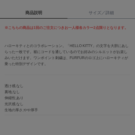
商品説明
サイズ／詳細
célon
セロン
※こちらの商品は1回のご注文につきお一人様各カラー2点限りとなります。
Clarks Premium
クラークス
ハローキティとのコラボレーション。「HELLO KITTY」の文字を大胆にあし
CODE A
コードエー
らった一枚です。裾にコードを通しているのでお好みのシルエットがお楽し
みいただけます。ワンポイント刺繍は、FURFURのロゴ上にハローキティが
乗った特別デザインです。
COLE HAAN
コール ハーン
CONVERSE
コンバース
透け感;なし
裏地;なし
伸縮性;あり
光沢感;なし
DANSKIN
生地の厚さ;やや厚手
ダンスキン