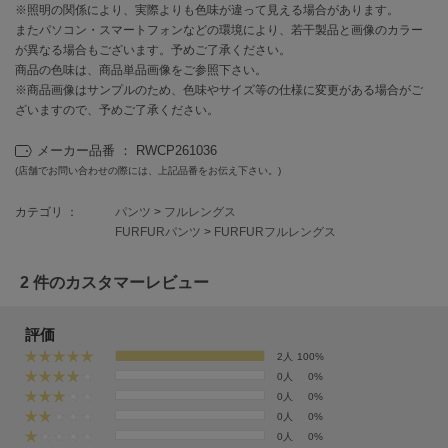
EIMY ISTOIRE
※照明の関係により、実際よりも色味が違って見える場合があります。
エイミー イストワール
またパソコン・スマートフォンなどの環境により、若干製品と画像のカラー
が異なる場合もございます。予めご了承ください。
emmi
商品の色味は、商品単品画像をご参照下さい。
エミ
※商品画像はサンプルのため、色味やサイズ等の仕様に変更がある場合がご
ざいますので、予めご了承ください。
emmi atelier
エミ アトリエ
メーカー品番 ： RWCP261036
(店舗でお問い合わせの際には、上記品番をお伝え下さい。)
emmi yoga
エミヨガ
カテゴリ ：
パンツ
>
フルレングス
ETRÉ TOKYO
FURFURパンツ
>
FURFURフルレングス
エトレトウキョウ
2 件のカスタマーレビュー
ey
アイ
評価
2人
100%
0人
0%
FILA
フィラ
0人
0%
0人
0%
FRAY I.D
0人
0%