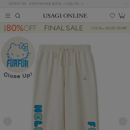
2026.07.29
令和8年熊本地震 被災地への支援に関して
0
MEN
MEN
KIDS
KIDS
BABY
BABY
BEAUTY
BEAUTY
LIFE STYLE
LIFE STYLE
検索
お気
カー
に入
ト
り
(682)
(3041)
B
C
D
E
F
G
I
J
K
L
M
N
ス/ドレス (1170)
P
Q
R
S
T
U
(568)
その
W
X
Y
Z
他
889)
ルームウェア (611)
ACYM
アシーム
(121)