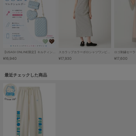
ヌル
On
オン
Onitsuka Tiger
オニツカ タイガー
【USAGI ONLINE限定】キルティング3SETマルチショルダーⅡ
スカラップカラーポロシャツワンピース
ロゴ刺繍セーラ
¥16,940
¥17,930
¥17,600
ORGUE
オルグ
関連記事
最近チェックした商品
ORR
オル
PATRICK
パトリック
Philly chocolate
フィリーチョコレート