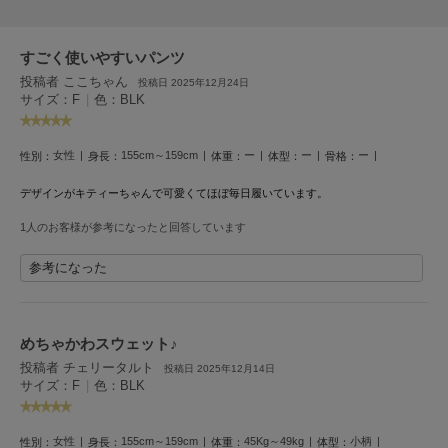
フレイアイディー
FURFUR
すごく使いやすいパンツ
ファーファー
投稿者 ここちゃん
投稿日 2025年12月24日
サイズ：F
|
色：BLK
gelato pique
ジェラート ピケ
女性
155cm～159cm
ー
ー
ー
性別：
身長：
体重：
体型：
骨格：
GELATO PIQUE CAT&DOG
デザインがキティーちゃんで可愛くてほぼ毎日履いています。
ジェラート ピケ キャットアンドドッグ
1人のお客様が参考になったと回答しています
gelato pique Sleep
ジェラート ピケ スリープ
参考になった
GRAMICCI
グラミチ
めちゃかわスウェット♪
投稿者 チェリータルト
投稿日 2025年12月14日
サイズ：F
|
色：BLK
Henon.
へノン
女性
155cm～159cm
45Kg～49kg
小柄
性別：
身長：
体重：
体型：