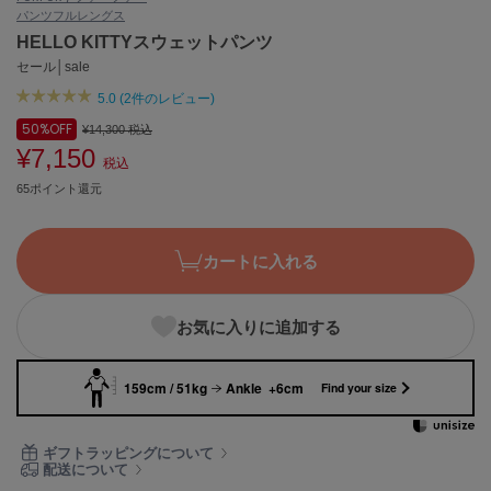
パンツ
フルレングス
ASICS
アシックス
HELLO KITTYスウェットパンツ
セール│sale
5.0 (2件のレビュー)
Ballelite
50%
OFF
¥14,300
税込
バレリット
¥7,150
税込
BANDOLIER
65ポイント還元
バンドリヤー
Barbour
カートに入れる
バブアー
Beyond Closet
お気に入りに追加する
ビヨンドクローゼット
159cm / 51kg
Ankle +6cm
Find your size
Calvin Klein
カルバン・クライン
ギフトラッピングについて
配送について
CELFORD
セルフォード