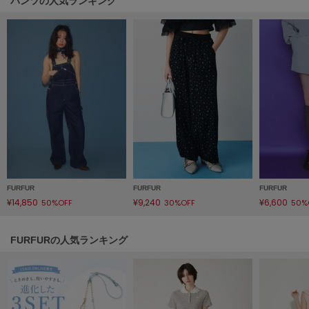
パンツの人気ランキング
Mila Owen
ミラオーウェン
MOIGE
モワージュ
MUCHA
ミュシャ
NEW Balance
ニューバランス
nezu
FURFUR
FURFUR
FURFUR
ネズ
¥14,850
¥9,240
¥6,600
50%OFF
30%OFF
50%
NIKE
ナイキ
FURFURの人気ランキング
NOWNS
ナウンス
null.