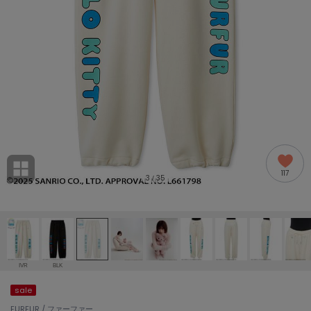
adidas
アディダス
(1992)
adidas by Stella McCartney
アディダス バイ ステラマッカートニー
870)
ALLISON BROWN
アリソンブラウン
06)
amabro
アマブロ
リー (633)
Ame no chi Hare
117
アメノチハレ
3
35
/
ョン雑貨 (854)
AMOMMA
アモマ
/ランジェリー (127)
ánuans
ェア (121)
アニュアンス
IVR
BLK
ànuke
sale
 (124)
アンヌーク
FURFUR / ファーファー