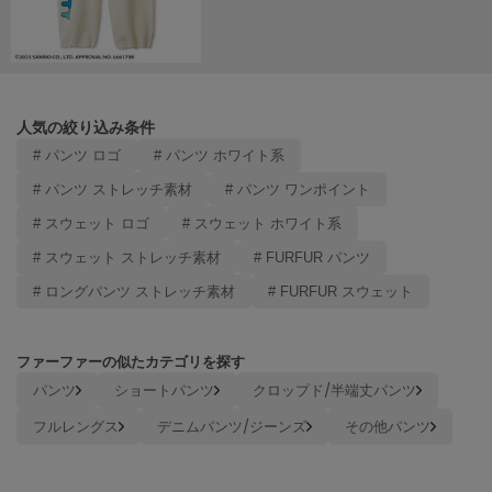
poláura
ポローラ
PUMA
プーマ
人気の絞り込み条件
# パンツ ロゴ
# パンツ ホワイト系
Reebok
# パンツ ストレッチ素材
# パンツ ワンポイント
リーボック
# スウェット ロゴ
# スウェット ホワイト系
# スウェット ストレッチ素材
# FURFUR パンツ
SALOMON
# ロングパンツ ストレッチ素材
# FURFUR スウェット
サロモン
sanrio house
サンリオハウス
ファーファーの似たカテゴリを探す
パンツ
ショートパンツ
クロップド/半端丈パンツ
SESAME STREET MARKET
セサミストリートマーケット
フルレングス
デニムパンツ/ジーンズ
その他パンツ
SHAKA
シャカ