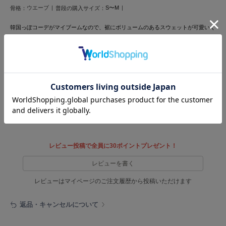
HUNTER
ウエーブ
S〜M
骨格：
普段の購入サイズ：
ハンター
韓国っぽコーデがマイブームなので、裾にボリュームのあるスウェットが可愛いく
HOKA ONEONE
て気に入りました。
ホカ オネオネ
厚底ムートンに合わせてコーデすると脚が長く見えます。
ヒールの低い靴の時には裾のドロストを絞ってはけるのも便利です。
自分は156cmで小柄なので、もっと背が高くて脚の長めの方はあまり裾にボリュー
ムがたまらないサイズ感だと思います。
KEEN
サイドのFURFURとキティちゃんのロゴが可愛すぎる！
キーン
参考になった
LAATO
ラート
レビュー投稿で全員に30ポイントプレゼント！
le
ル
レビューを書く
レビューはマイページのご注文履歴から投稿いただけます
le coq sportif
ルコックスポルティフ
返品・キャンセルについて
LeSportsac
レスポートサック