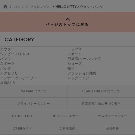
パンツ
フルレングス
HELLO KITTYスウェットパンツ
Sneakers by emmi
TO
スニーカーズ バイ エミ
P
ページのトップに戻る
Snow Peak
スノーピーク
CATEGORY
SNIDEL
スナイデル
アウター
トップス
ワンピース/ドレス
スカート
パンツ
部屋着/ルームウェア
SNIDEL HOME
スポーツ
シューズ
スナイデル ホーム
バッグ
帽子
アクセサリー
ファッション雑貨
インナー/ランジェリー
レッグウェア
SOFER
水着/浴衣
ソフェル
MA CARDについて
USAGI ONLINEについて
SOMEWHERE BUTTER.
サムウェアバター
プライバシーポリシー
特定商取引法に基づく表示
SORIN
STORE LIST
オフィシャルサイト
カスタマーセンター
ソリン
ご利用ガイド
ご利用規約
会社概要
Stylevoice for xxx
スタイルヴォイスフォー