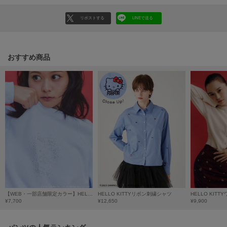
LILY BROWN
リポストする
LINEで送る
リリーブラウン
LILY BROWN Lingerie
リリーブラウンランジェリー
おすすめ商品
LITTLE UNION TOKYO
リトルユニオン トウキョウ
made of Organics
メイドオブオーガニクス
MICHU COQUETTE
ミチュ コケット
MIESROHE
ミースロエ
【WEB・一部店舗限定カラー】HELLO KITTYクリスタルスウェット
HELLO KITTYリボン刺繍シャツ
HELLO KIT
¥7,700
¥12,650
¥9,900
miies miim
ミーエスミーム