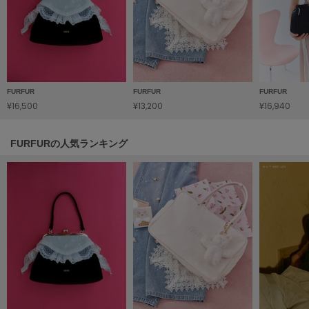
HUNTER
ハンター
HOKA ONEONE
ホカ オネオネ
FURFUR
FURFUR
FURFUR
¥16,500
¥13,200
¥16,940
KEEN
キーン
FURFURの人気ランキング
LAATO
ラート
le
ル
le coq sportif
ルコックスポルティフ
LeSportsac
レスポートサック