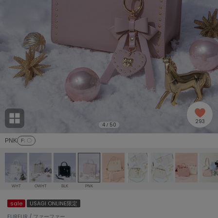
adidas
アディダス
(1996)
adidas by Stella McCartney
アディダス バイ ステラマッカートニー
893)
ALLISON BROWN
アリソンブラウン
98)
amabro
アマブロ
リー (663)
Ame no chi Hare
293
アメノチハレ
4
50
/
ョン雑貨 (858)
PNK
F
: 〇
AMOMMA
アモマ
/ランジェリー (127)
ánuans
ェア (119)
アニュアンス
WHT
OWHT
BLK
PNK
ànuke
sale
USAGI ONLINE限定
 (124)
アンヌーク
FURFUR / ファーファー