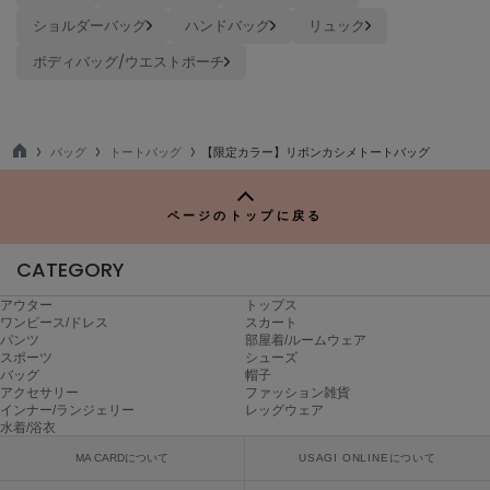
Mila Owen
ショルダーバッグ
ハンドバッグ
リュック
ミラオーウェン
ボディバッグ/ウエストポーチ
MOIGE
モワージュ
MUCHA
ミュシャ
バッグ
トートバッグ
【限定カラー】リボンカシメトートバッグ
TO
P
ページのトップに戻る
NEW Balance
ニューバランス
CATEGORY
nezu
アウター
トップス
ネズ
ワンピース/ドレス
スカート
パンツ
部屋着/ルームウェア
スポーツ
シューズ
NIKE
バッグ
帽子
ナイキ
アクセサリー
ファッション雑貨
インナー/ランジェリー
レッグウェア
NOWNS
水着/浴衣
ナウンス
MA CARDについて
USAGI ONLINEについて
null.