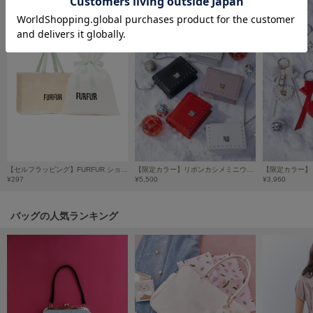
フレイアイディー
FURFUR
ファーファー
gelato pique
ジェラート ピケ
GELATO PIQUE CAT&DOG
ジェラート ピケ キャットアンドドッグ
【セルフラッピング】FURFUR ショッパー付きギフト巾着(ML)
【限定カラー】リボンカシメミニウォレットショルダー
gelato pique Sleep
¥297
¥5,500
¥3,960
ジェラート ピケ スリープ
GRAMICCI
バッグの人気ランキング
グラミチ
Henon.
へノン