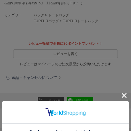
EIMY ISTOIRE
(店舗でお問い合わせの際には、上記品番をお伝え下さい。)
エイミー イストワール
カテゴリ ：
バッグ
>
トートバッグ
emmi
FURFURバッグ
>
FURFURトートバッグ
エミ
emmi atelier
エミ アトリエ
レビュー投稿で全員に30ポイントプレゼント！
emmi yoga
レビューを書く
エミヨガ
レビューはマイページのご注文履歴から投稿いただけます
ETRÉ TOKYO
エトレトウキョウ
返品・キャンセルについて
ey
アイ
リポストする
LINEで送る
FILA
フィラ
おすすめ商品
FRAY I.D