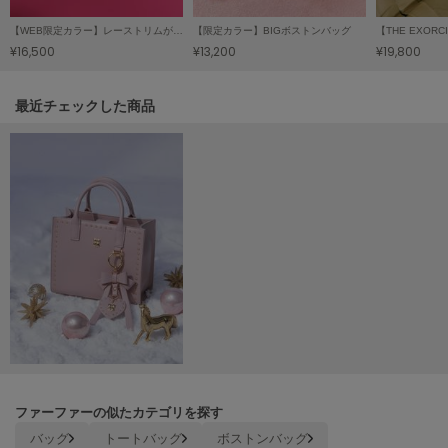
LILY BROWN
【WEB限定カラー】レーストリムがま口バッグ
【限定カラー】BIGボストンバッグ
リリーブラウン
¥16,500
¥13,200
¥19,800
LILY BROWN Lingerie
リリーブラウンランジェリー
関連記事
最近チェックした商品
LITTLE UNION TOKYO
リトルユニオン トウキョウ
made of Organics
メイドオブオーガニクス
MICHU COQUETTE
ミチュ コケット
MIESROHE
ミースロエ
miies miim
ファーファーの似たカテゴリを探す
ミーエスミーム
バッグ
トートバッグ
ボストンバッグ