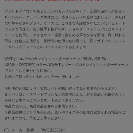
ブランドアイコンであるリボンのカシメが目を引く、上品で遊び心のあるデ
célon
セロン
ザインのバッグ。バッグ本体には、小さいカシメを全体にあしらい、さりげ
ない華やかさをプラス。サイズは、これまで高評価をいただいているトート
バッグと同様で、使い勝手も抜群です。ショルダーストラップにはキヘイチ
Clarks Premium
クラークス
ェーンを使用し、アクセサリー感覚で楽しめる華やかさを演出。肩に触れる
部分には合皮を使用し、長時間の使用でも快適です。同デザインのウォレッ
CODE A
トやバッグチャームとのコーディネートもおすすめ。
コードエー
WHTはシルバーのカシメとショルダーチェーンで繊細な雰囲気に、
COLE HAAN
USAGI・ZOZO限定カラーのOWHTはゴールドのカシメとショルダーチェーン
コール ハーン
で女性らしく華やかな印象に。
お揃いで持つのもかわいいカラーが揃いました。
CONVERSE
コンバース
※照明の関係により、実際よりも色味が違って見える場合があります。
またパソコン・スマートフォンなどの環境により、若干製品と画像のカラー
が異なる場合もございます。予めご了承ください。
商品の色味は、商品単品画像をご参照下さい。
DANSKIN
ダンスキン
※商品画像はサンプルのため、色味やサイズ等の仕様に変更がある場合がご
ざいますので、予めご了承ください。
メーカー品番 ： RWGB255514