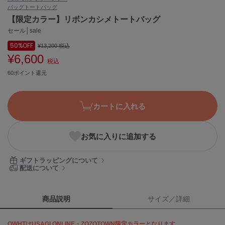
バッグ
トートバッグ
ASICS
アシックス
【限定カラー】リボンカシメトートバッグ
セール│sale
50%
OFF
¥13,200
税込
¥6,600
Ballelite
税込
バレリット
60ポイント還元
BANDOLIER
バンドリヤー
カートに入れる
Barbour
バブアー
お気に入りに追加する
Beyond Closet
ビヨンドクローゼット
ギフトラッピングについて
配送について
Calvin Klein
カルバン・クライン
商品説明
サイズ／詳細
CELFORD
OWHTはUSAGI ONLINE・ZOZOTOWN限定カラーとなります
セルフォード