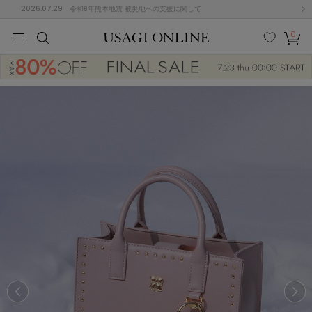
2026.07.29
令和8年熊本地震 被災地への支援に関して
0
MEN
MEN
KIDS
KIDS
BABY
BABY
BEAUTY
BEAUTY
LIFE STYLE
LIFE STYLE
検索
お気
カー
に入
ト
り
(684)
(2928)
B
C
D
E
F
G
I
J
K
L
M
N
ス/ドレス (1145)
P
Q
R
S
T
U
(546)
その
W
X
Y
Z
他
850)
ルームウェア (535)
ACYM
アシーム
(121)