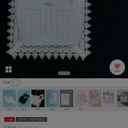
adidas
アディダス
(2005)
adidas by Stella McCartney
アディダス バイ ステラマッカートニー
916)
ALLISON BROWN
アリソンブラウン
07)
amabro
アマブロ
リー (664)
Ame no chi Hare
660
アメノチハレ
5
79
/
ョン雑貨 (865)
SAX
F
: 〇
AMOMMA
アモマ
/ランジェリー (127)
ánuans
ェア (121)
アニュアンス
WHT
BLK
PNK
LAV
SAX
MIX
ànuke
sale
USAGI ONLINE限定
 (124)
アンヌーク
FURFUR / ファーファー