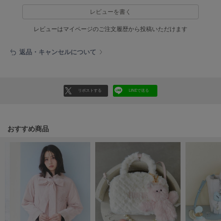
HUNTER
ハンター
レビューを書く
レビューはマイページのご注文履歴から投稿いただけます
HOKA ONEONE
ホカ オネオネ
返品・キャンセルについて
KEEN
キーン
リポストする
LINEで送る
LAATO
おすすめ商品
ラート
le
ル
le coq sportif
ルコックスポルティフ
LeSportsac
レスポートサック