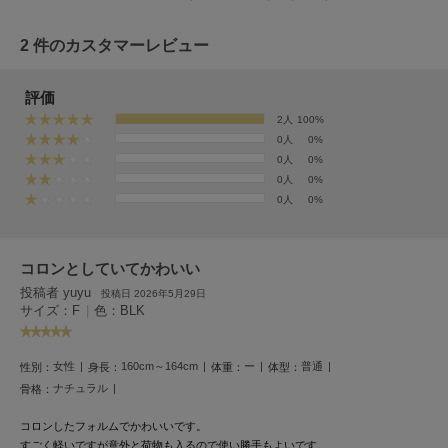
EIMY ISTOIRE
エイミー イストワール
2 件のカスタマーレビュー
emmi
エミ
評価
emmi atelier
2人
100%
エミ アトリエ
0人
0%
0人
0%
emmi yoga
0人
0%
エミヨガ
0人
0%
ETRÉ TOKYO
エトレトウキョウ
コロンとしていてかわいい
ey
投稿者 yuyu
投稿日 2026年5月29日
アイ
サイズ：F
|
色：BLK
女性
160cm～164cm
ー
普通
性別：
身長：
体重：
体型：
FILA
ナチュラル
骨格：
フィラ
コロンしたフォルムでかわいいです。
FRAY I.D
すごく軽いですが意外と荷物も入るので使い勝手もよいです。