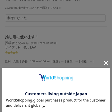
フレイアイディー
1人のお客様が参考になったと回答しています
FURFUR
ファーファー
参考になった
gelato pique
推し活に使います！
ジェラート ピケ
投稿者 ひろみん
投稿日 2026年1月15日
サイズ：F
|
色：LAV
GELATO PIQUE CAT&DOG
ジェラート ピケ キャットアンドドッグ
女性
150cm～154cm
ー
ー
ー
性別：
身長：
体重：
体型：
骨格：
gelato pique Sleep
ジェラート ピケ スリープ
はっきり鮮やかでかわいい紫だったので購入しました！春夏服に合う素材です！
GRAMICCI
1人のお客様が参考になったと回答しています
グラミチ
参考になった
Henon.
へノン
レビュー投稿で全員に30ポイントプレゼント！