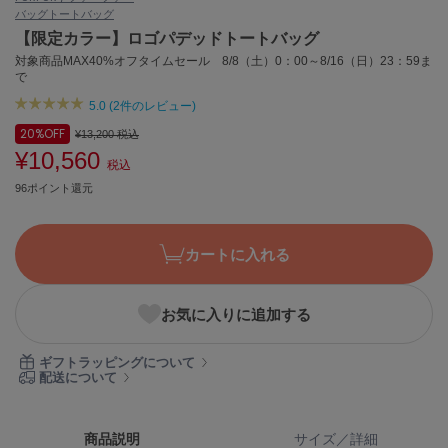
バッグ
トートバッグ
ASICS
アシックス
【限定カラー】ロゴパデッドトートバッグ
対象商品MAX40%オフタイムセール 8/8（土）0：00～8/16（日）23：59ま
で
5.0 (2件のレビュー)
Ballelite
バレリット
20%
OFF
¥13,200
税込
¥10,560
税込
BANDOLIER
バンドリヤー
96ポイント還元
Barbour
バブアー
カートに入れる
Beyond Closet
ビヨンドクローゼット
お気に入りに追加する
ギフトラッピングについて
Calvin Klein
配送について
カルバン・クライン
CELFORD
商品説明
サイズ／詳細
セルフォード