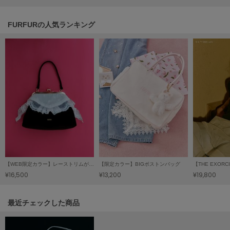
Mila Owen
ミラオーウェン
FURFURの人気ランキング
MOIGE
モワージュ
MUCHA
ミュシャ
NEW Balance
ニューバランス
nezu
ネズ
【WEB限定カラー】レーストリムがま口バッグ
【限定カラー】BIGボストンバッグ
NIKE
¥16,500
¥13,200
¥19,800
ナイキ
NOWNS
関連記事
最近チェックした商品
ナウンス
null.