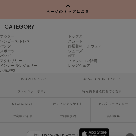
P
poláura
ポローラ
ページのトップに戻る
PUMA
CATEGORY
プーマ
アウター
トップス
ワンピース/ドレス
スカート
パンツ
部屋着/ルームウェア
Reebok
スポーツ
シューズ
リーボック
バッグ
帽子
アクセサリー
ファッション雑貨
インナー/ランジェリー
レッグウェア
水着/浴衣
SALOMON
MA CARDについて
USAGI ONLINEについて
サロモン
プライバシーポリシー
特定商取引法に基づく表示
sanrio house
サンリオハウス
STORE LIST
オフィシャルサイト
カスタマーセンター
SESAME STREET MARKET
セサミストリートマーケット
ご利用ガイド
ご利用規約
会社概要
SHAKA
シャカ
USAGI ONLINEアプリ