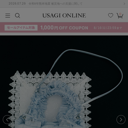
2026.07.29
令和8年熊本地震 被災地への支援に関して
0
MEN
MEN
KIDS
KIDS
BABY
BABY
BEAUTY
BEAUTY
LIFE STYLE
LIFE STYLE
検索
お気
カー
に入
ト
り
(715)
(3074)
B
C
D
E
F
G
I
J
K
L
M
N
ス/ドレス (1179)
P
Q
R
S
T
U
(570)
その
W
X
Y
Z
他
890)
ルームウェア (535)
ACYM
アシーム
(121)