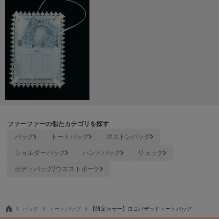
ヌル
On
オン
Onitsuka Tiger
オニツカ タイガー
ORGUE
オルグ
ファーファーの似たカテゴリを探す
ORR
オル
バッグ
トートバッグ
ボストンバッグ
ショルダーバッグ
ハンドバッグ
リュック
ボディバッグ/ウエストポーチ
PATRICK
パトリック
Philly chocolate
フィリーチョコレート
バッグ
トートバッグ
【限定カラー】ロゴパデッドトートバッグ
TO