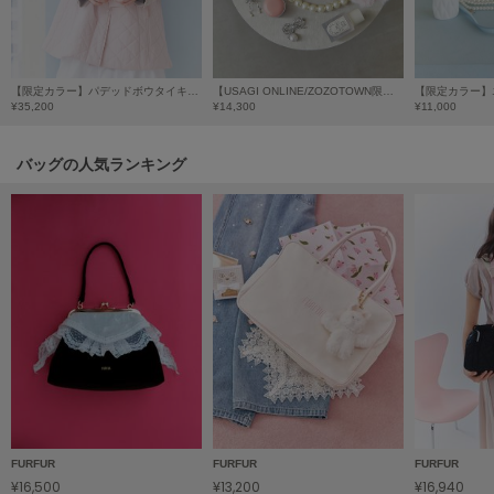
LILY BROWN
リリーブラウン
LILY BROWN Lingerie
【限定カラー】パデッドボウタイキルティングブルゾン
【USAGI ONLINE/ZOZOTOWN限定】エコファーキルティングスクエアボストンバッグ
リリーブラウンランジェリー
¥35,200
¥14,300
¥11,000
LITTLE UNION TOKYO
バッグの人気ランキング
リトルユニオン トウキョウ
made of Organics
メイドオブオーガニクス
MICHU COQUETTE
ミチュ コケット
MIESROHE
ミースロエ
miies miim
ミーエスミーム
FURFUR
FURFUR
FURFUR
¥16,500
¥13,200
¥16,940