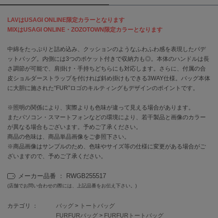
LAVはUSAGI ONLINE限定カラーとなります
célon
セロン
MIXはUSAGI ONLINE・ZOZOTOWN限定カラーとなります
Clarks Premium
中綿をたっぷりと詰め込み、クッションのようなふわふわ感を表現したパデ
クラークス
ットバッグ。内側には3つのポケット付きで収納力も◎。本体のハンドルは長
さ調節が可能で、肩掛け・手持ちどちらにも対応します。さらに、付属の合
CODE A
皮ショルダーストラップを付ければ斜め掛けもできる3WAY仕様。バッグ本体
コードエー
に大胆に施された“FUR”ロゴのキルティングもデザインのポイントです。
COLE HAAN
※照明の関係により、実際よりも色味が違って見える場合があります。
コール ハーン
またパソコン・スマートフォンなどの環境により、若干製品と画像のカラー
が異なる場合もございます。予めご了承ください。
CONVERSE
商品の色味は、商品単品画像をご参照下さい。
コンバース
※商品画像はサンプルのため、色味やサイズ等の仕様に変更がある場合がご
ざいますので、予めご了承ください。
DANSKIN
メーカー品番 ： RWGB255517
ダンスキン
(店舗でお問い合わせの際には、上記品番をお伝え下さい。)
カテゴリ ：
バッグ
>
トートバッグ
FURFURバッグ
>
FURFURトートバッグ