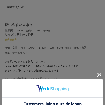
Mila Owen
ミラオーウェン
参考になった
MOIGE
モワージュ
使いやすい大きさ
MUCHA
投稿者 mmoa
投稿日 2026年1月19日
ミュシャ
サイズ：F
|
色：IVR
女性
170cm～174cm
50kg～54㎏
普通
性別：
身長：
体重：
体型：
NEW Balance
ナチュラル
骨格：
ニューバランス
遠征用バッグとして購入しました！
nezu
うちわもすっぽり入るし、1泊くらいの荷物もらくらく入ります。
ネズ
チャックも付いているので防犯対策にもなります。
NIKE
4人のお客様が参考になったと回答しています
ナイキ
参考になった
NOWNS
ナウンス
null.