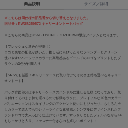
商品説明
サイズ／詳細
célon
セロン
※こちらは同仕様の旧品番から切り替えとなりました。
旧品番：RWGB259572 キャリーオントートバッグ
Clarks Premium
クラークス
※こちらの商品はUSAGI ONLINE・ZOZOTOWN限定アイテムとなります。
CODE A
【フレッシュな新色が登場！】
コードエー
ロゴと裏地の配色が効いた、推し活にもぴったりなラベンダーとグリーン
使いやすいベーシックカラーに高級感あるゴールドのロゴをプリントしたブ
COLE HAAN
ラウンの3色が仲間入り
コール ハーン
【SNSでも話題！キャリーケースに取り付けてそのまま持ち運べるキャリー
CONVERSE
オントート】
コンバース
バッグ背面部分はキャリーケースのハンドルに通せる仕様になっており、取
り付けてそのまま持ち運べるので移動もラクに。プレイフルな10色のカラー
DANSKIN
バリエーションはスタイリングのアクセント使いにもぴったり。もちろん推
ダンスキン
しカラーで選んでも◎レザーライクな素材感とシンプルにデザインされたブ
ランドロゴで大人っぽく仕上げています。すっきりとしたフォルムながらA4
もしっかりと入り、ファスナー付きなのも嬉しいポイント！