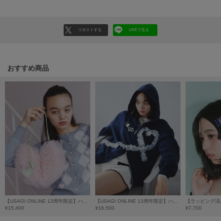
Sneakers by emmi
スニーカーズ バイ エミ
リポストする
LINEで送る
Snow Peak
スノーピーク
おすすめ商品
SNIDEL
スナイデル
SNIDEL HOME
スナイデル ホーム
SOFER
ソフェル
SOMEWHERE BUTTER.
サムウェアバター
SORIN
ソリン
【USAGI ONLINE 13周年限定】ハートチュールフリルバッグ
【USAGI ONLINE 13周年限定】ハートレースパーカー
¥15,400
¥16,500
¥7,700
Stylevoice for xxx
スタイルヴォイスフォー