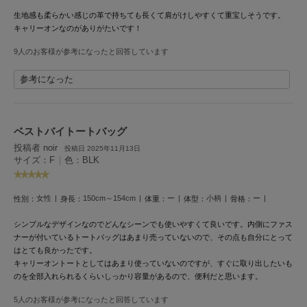
生地感も柔らかい感じの革で
持ちても長くて肩がけしやすくて
重宝しそうです。
LILY BROWN
リリーブラウン
キャリーオンなのがありがたいです！
9人のお客様が参考になったと回答しています
LILY BROWN Lingerie
リリーブラウンランジェリー
参考になった
LITTLE UNION TOKYO
リトルユニオン トウキョウ
ベストバイトートバッグ
投稿者 noir
投稿日 2025年11月13日
made of Organics
サイズ：F
|
色：BLK
メイドオブオーガニクス
MICHU COQUETTE
女性
150cm～154cm
ー
小柄
ー
性別：
身長：
体重：
体型：
骨格：
ミチュ コケット
シンプルなデザインなのでどんなシーンでも使いやすくて良いです。内側にファス
MIESROHE
ナーが付いているトートバッグはあまり売っていないので、その点も自分にとって
ミースロエ
はとても良かったです。
キャリーオントートとしてはあまり使っていないのですが、すぐに取り出したいも
miies miim
のを全部入れられるくらいしっかり容量があるので、便利だと思います。
ミーエスミーム
5人のお客様が参考になったと回答しています