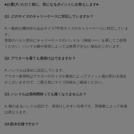
EIMY ISTOIRE
■お選びいただく前に、気になるポイントにお答えします■
エイミー イストワール
Q1. どのサイズのキャリーケースに対応していますか？
emmi
エミ
A.一般的な機内持ち込みサイズ?中型サイズのキャリーケースに対応していま
す。
emmi atelier
エミ アトリエ
背面のベルト部分にキャリーケースのハンドル（伸縮バー）を通してご使用
ください。ハンドル幅や形状によっては使用できない場合がございます。
emmi yoga
エミヨガ
Q2. アウターを着ても肩掛けはできますか？
ETRÉ TOKYO
A. ハンドルは長めに設定しています。
エトレトウキョウ
アウター着用時はアウターのサイズや素材によってフィット感が変わる場合
がございますので、ご購入前にサイズ詳細をご確認ください。
ey
アイ
Q3. ハンドルは長時間持っても痛くなりませんか？
A. 幅のあるハンドル設計で、肩掛けしやすい仕様です。荷物量によって体感
は異なります。
FILA
フィラ
Q4.防水仕様ですか？
FRAY I.D