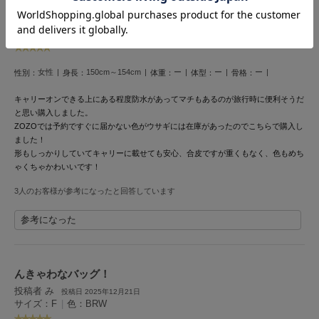
しっかりしてる
ヌル
投稿者 栗
投稿日 2025年11月23日
サイズ：F
|
色：BRW
On
オン
女性
150cm～154cm
ー
ー
ー
性別：
身長：
体重：
体型：
骨格：
キャリーオンできる上にある程度防水があってマチもあるのが旅行時に便利そうだ
Onitsuka Tiger
オニツカ タイガー
と思い購入しました。
ZOZOでは予約ですぐに届かない色がウサギには在庫があったのでこちらで購入し
ました！
ORGUE
オルグ
形もしっかりしていてキャリーに載せても安心、合皮ですが重くもなく、色もめち
ゃくちゃかわいいです！
ORR
3人のお客様が参考になったと回答しています
オル
参考になった
PATRICK
パトリック
んきゃわなバッグ！
Philly chocolate
投稿者 み
投稿日 2025年12月21日
フィリーチョコレート
サイズ：F
|
色：BRW