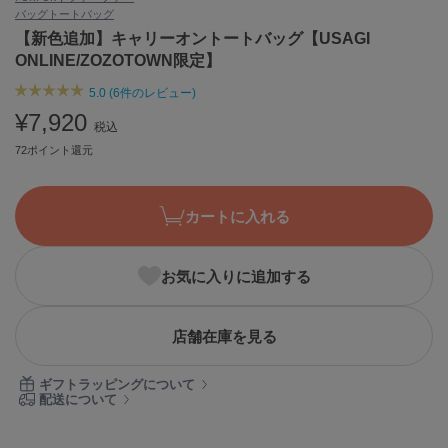
バッグ
トートバッグ
ASICS
アシックス
【新色追加】キャリーオントートバッグ【USAGI
ONLINE/ZOZOTOWN限定】
5.0 (6件のレビュー)
Ballelite
¥7,920
バレリット
税込
72ポイント還元
BANDOLIER
バンドリヤー
カートに入れる
Barbour
バブアー
お気に入りに追加する
Beyond Closet
ビヨンドクローゼット
店舗在庫を見る
Calvin Klein
ギフトラッピングについて
カルバン・クライン
配送について
CELFORD
セルフォード