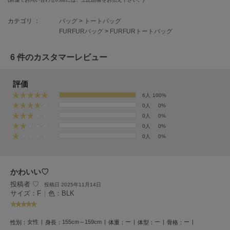
HUNTER
ハンター
カテゴリ ：
バッグ
>
トートバッグ
FURFURバッグ
>
FURFURトートバッグ
HOKA ONEONE
ホカ オネオネ
6 件のカスタマーレビュー
KEEN
評価
キーン
6人
100%
0人
0%
0人
0%
LAATO
0人
0%
ラート
0人
0%
le
ル
かわいい♡
投稿者 ♡
le coq sportif
投稿日 2025年11月14日
ルコックスポルティフ
サイズ：F
|
色：BLK
LeSportsac
レスポートサック
女性
155cm～159cm
ー
ー
ー
性別：
身長：
体重：
体型：
骨格：