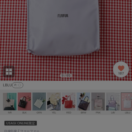
adidas
アディダス
(2005)
adidas by Stella McCartney
アディダス バイ ステラマッカートニー
916)
ALLISON BROWN
アリソンブラウン
07)
amabro
アマブロ
リー (664)
Ame no chi Hare
1817
アメノチハレ
9
65
/
ョン雑貨 (865)
LBLU
F
: 〇
AMOMMA
アモマ
/ランジェリー (127)
ánuans
ェア (121)
アニュアンス
IVR
BLK
GRN
YEL
RED
BRW
PNK
LAV
LBLU
ànuke
USAGI ONLINE限定
 (124)
アンヌーク
FURFUR / ファーファー