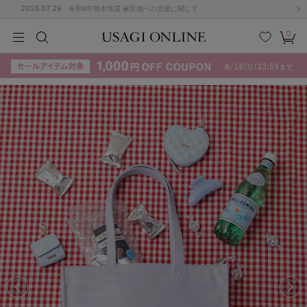
2026.07.29
令和8年熊本地震 被災地への支援に関して
0
MEN
MEN
KIDS
KIDS
BABY
BABY
BEAUTY
BEAUTY
LIFE STYLE
LIFE STYLE
検索
お気
カー
に入
ト
り
(715)
(3074)
B
C
D
E
F
G
I
J
K
L
M
N
ス/ドレス (1179)
P
Q
R
S
T
U
(570)
その
W
X
Y
Z
他
890)
ルームウェア (535)
ACYM
アシーム
(121)