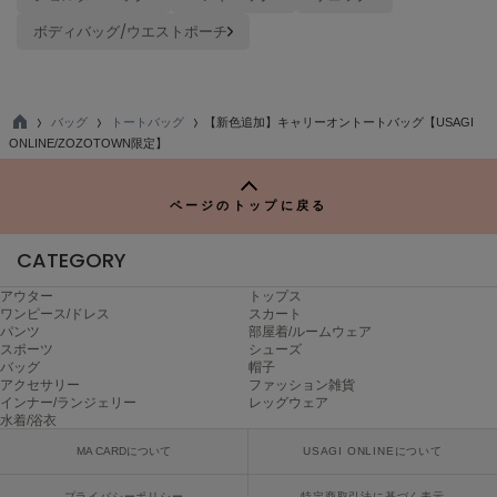
ボディバッグ/ウエストポーチ
バッグ
トートバッグ
【新色追加】キャリーオントートバッグ【USAGI
TO
ONLINE/ZOZOTOWN限定】
P
ページのトップに戻る
CATEGORY
アウター
トップス
ワンピース/ドレス
スカート
パンツ
部屋着/ルームウェア
スポーツ
シューズ
バッグ
帽子
アクセサリー
ファッション雑貨
インナー/ランジェリー
レッグウェア
水着/浴衣
MA CARDについて
USAGI ONLINEについて
プライバシーポリシー
特定商取引法に基づく表示