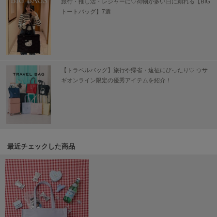
旅行・推し活・レジャーに♡荷物が多い日に頼れる【BIG
USAGI Gallery
トートバッグ】7選
ウサギギャラリー
USAGI Gift
ウサギギフト
USAGI Item
ウサギアイテム
【トラベルバッグ】旅行や帰省・遠征にぴったり♡ ウサ
ギオンライン限定の優秀アイテムを紹介！
USAGI Vintage
ウサギヴィンテージ
VEJA
ヴェジャ
最近チェックした商品