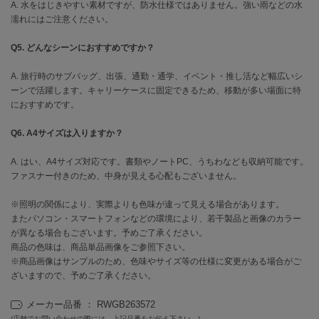
フレイアイディー
A. 水をはじきやすい素材ですが、防水仕様ではありません。強い雨などの水
濡れにはご注意ください。
FURFUR
ファーファー
Q5. どんなシーンにおすすめですか？
A. 旅行時のサブバッグ、出張、通勤・通学、イベント・推し活など幅広いシ
ーンで活躍します。キャリーケースに固定できるため、移動が多い場面に特
gelato pique
におすすめです。
ジェラート ピケ
Q6. A4サイズは入りますか？
GELATO PIQUE CAT&DOG
ジェラート ピケ キャットアンドドッグ
A. はい、A4サイズ対応です。書類やノートPC、うちわなども収納可能です。
ファスナー付きのため、中身が見える心配もございません。
gelato pique Sleep
ジェラート ピケ スリープ
※照明の関係により、実際よりも色味が違って見える場合があります。
またパソコン・スマートフォンなどの環境により、若干製品と画像のカラー
GRAMICCI
グラミチ
が異なる場合もございます。予めご了承ください。
商品の色味は、商品単品画像をご参照下さい。
※商品画像はサンプルのため、色味やサイズ等の仕様に変更がある場合がご
ざいますので、予めご了承ください。
Henon.
へノン
メーカー品番 ： RWGB263572
(店舗でお問い合わせの際には、上記品番をお伝え下さい。)