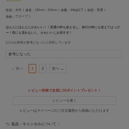
poláura
ポローラ
女性
150cm～154cm
44kg以下
普通
性別：
身長：
体重：
体型：
ウエーブ
骨格：
PUMA
プーマ
ほんとにほんとにかわいい！！普通の時も使えるし、旅行の時にも使えてはっぴ
ー！雨にも濡れないし、かわいいしお得すぎ！
2人のお客様が参考になったと回答しています
Reebok
リーボック
参考になった
← 前へ
1
2
次へ →
SALOMON
サロモン
sanrio house
レビュー投稿で全員に30ポイントプレゼント！
サンリオハウス
レビューを書く
SESAME STREET MARKET
セサミストリートマーケット
レビューはマイページのご注文履歴から投稿いただけます
SHAKA
返品・キャンセルについて
シャカ