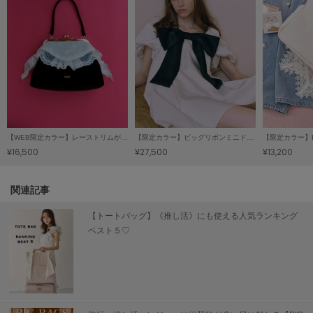
TODAYFUL
トゥデイフル
TSURU by Mariko Oikawa
ツルバイマリコオイカワ
UGG
アグ
【WEB限定カラー】レーストリムがま口バッグ
【限定カラー】ビッグリボンミニドレス
【限定カラー】
¥16,500
¥27,500
¥13,200
UNDERSON UNDERSON
アンダーソン アンダーソン
関連記事
un/neu
アンノイ
【トートバッグ】《推し活》にも使える人気ランキング
ベスト５♡
URBAN RESEARCH ROSSO
アーバンリサーチ ロッソ
USAGI Books
ウサギブックス