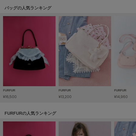
バッグの人気ランキング
SUICOKE
スイコック
SUPERGA
スペルガ
swanë
スワネ
TAW&TOE
トーアンドトー
FURFUR
FURFUR
FURFUR
TEVA
¥16,500
¥13,200
¥14,960
テバ
The Barnnet
FURFURの人気ランキング
ザバーネット
THE NORTH FACE
ザ・ノース・フェイス