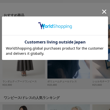
フレイアイディー
FURFUR
ファーファー
おすすめ商品
gelato pique
ジェラート ピケ
GELATO PIQUE CAT&DOG
ジェラート ピケ キャットアンドドッグ
gelato pique Sleep
ジェラート ピケ スリープ
GRAMICCI
グラミチ
ランダムティアードワンピース
ボリュームチュールドレス
¥33,990
¥18,480
¥15,840
ワンピース/ドレスの人気ランキング
Henon.
へノン