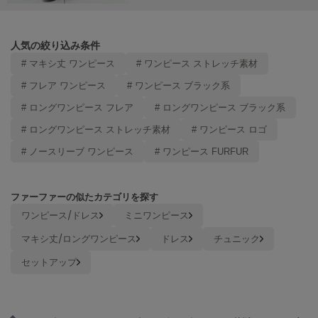
Mila Owen
ミラオーウェン
人気の絞り込み条件
MOIGE
モワージュ
# マキシ丈 ワンピース
# ワンピース ストレッチ素材
# フレア ワンピース
# ワンピース ブラック系
MUCHA
ミュシャ
# ロングワンピース フレア
# ロングワンピース ブラック系
# ロングワンピース ストレッチ素材
# ワンピース ロゴ
# ノースリーブ ワンピース
# ワンピース FURFUR
NEW Balance
ニューバランス
nezu
ファーファーの似たカテゴリを探す
ネズ
ワンピース/ドレス
ミニワンピース
NIKE
マキシ丈/ロングワンピース
ドレス
チュニック
ナイキ
セットアップ
NOWNS
ナウンス
null.