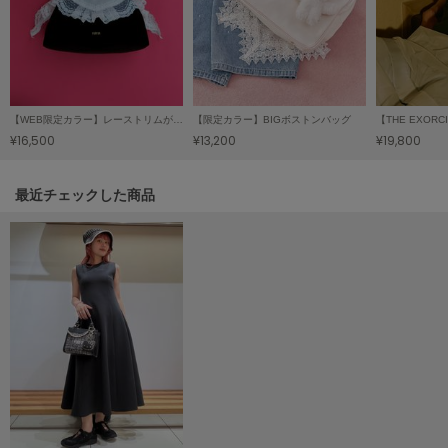
LILY BROWN
リリーブラウン
LILY BROWN Lingerie
リリーブラウンランジェリー
【WEB限定カラー】レーストリムがま口バッグ
【限定カラー】BIGボストンバッグ
¥16,500
¥13,200
¥19,800
LITTLE UNION TOKYO
リトルユニオン トウキョウ
関連記事
最近チェックした商品
made of Organics
メイドオブオーガニクス
MICHU COQUETTE
ミチュ コケット
MIESROHE
ミースロエ
miies miim
ミーエスミーム