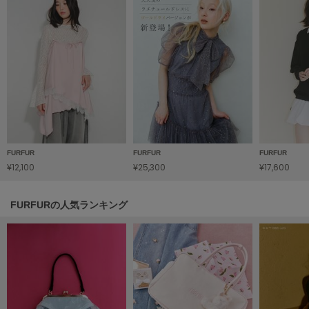
HUNTER
ハンター
HOKA ONEONE
ホカ オネオネ
KEEN
キーン
FURFUR
FURFUR
FURFUR
¥12,100
¥25,300
¥17,600
LAATO
ラート
FURFURの人気ランキング
le
ル
le coq sportif
ルコックスポルティフ
LeSportsac
レスポートサック