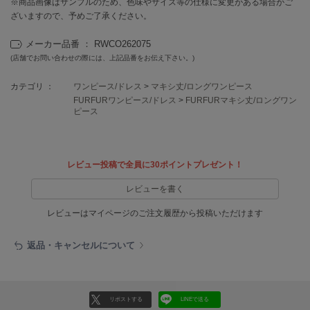
※商品画像はサンプルのため、色味やサイズ等の仕様に変更がある場合がご
EIMY ISTOIRE
エイミー イストワール
ざいますので、予めご了承ください。
emmi
メーカー品番 ： RWCO262075
エミ
(店舗でお問い合わせの際には、上記品番をお伝え下さい。)
emmi atelier
カテゴリ ：
ワンピース/ドレス
>
マキシ丈/ロングワンピース
エミ アトリエ
FURFURワンピース/ドレス
>
FURFURマキシ丈/ロングワン
ピース
emmi yoga
エミヨガ
ETRÉ TOKYO
レビュー投稿で全員に30ポイントプレゼント！
エトレトウキョウ
レビューを書く
ey
アイ
レビューはマイページのご注文履歴から投稿いただけます
返品・キャンセルについて
FILA
フィラ
リポストする
LINEで送る
FRAY I.D