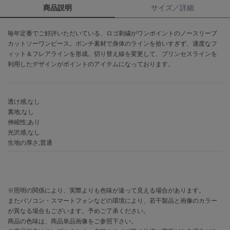
商品説明
サイズ／詳細
célon
セロン
毎年定番でご好評いただいている、ロゴ刺繍がワンポイントのノースリーブ
カットソーワンピース。ポンチ素材で身体のラインを拾いすぎず、適度なフ
Clarks Premium
ィット＆フレアラインを形成。切り替え線を変更して、プリンセスラインを
クラークス
利用したデザインがポイントのアイテムになっております。
CODE A
コードエー
透け感;なし
COLE HAAN
裏地;なし
コール ハーン
伸縮性;あり
光沢感;なし
CONVERSE
生地の厚さ;普通
コンバース
DANSKIN
※照明の関係により、実際よりも色味が違って見える場合があります。
ダンスキン
またパソコン・スマートフォンなどの環境により、若干製品と画像のカラー
が異なる場合もございます。予めご了承ください。
商品の色味は、商品単品画像をご参照下さい。