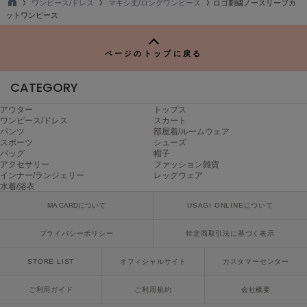
ワンピース/ドレス
マキシ丈/ロングワンピース
ロゴ刺繍ノースリーブカ
ヌル
TO
ットワンピース
P
ページのトップに戻る
On
オン
CATEGORY
Onitsuka Tiger
オニツカ タイガー
アウター
トップス
ワンピース/ドレス
スカート
パンツ
部屋着/ルームウェア
ORGUE
スポーツ
シューズ
オルグ
バッグ
帽子
アクセサリー
ファッション雑貨
インナー/ランジェリー
レッグウェア
ORR
水着/浴衣
オル
MA CARDについて
USAGI ONLINEについて
プライバシーポリシー
特定商取引法に基づく表示
PATRICK
パトリック
STORE LIST
オフィシャルサイト
カスタマーセンター
Philly chocolate
フィリーチョコレート
ご利用ガイド
ご利用規約
会社概要