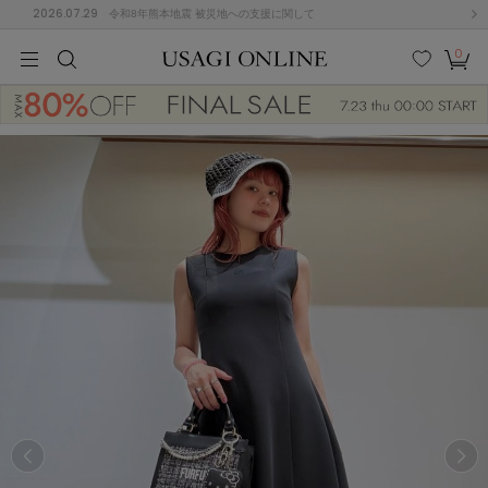
2026.07.29
令和8年熊本地震 被災地への支援に関して
0
MEN
MEN
KIDS
KIDS
BABY
BABY
BEAUTY
BEAUTY
LIFE STYLE
LIFE STYLE
検索
お気
カー
に入
ト
り
(684)
(2928)
B
C
D
E
F
G
I
J
K
L
M
N
ス/ドレス (1145)
P
Q
R
S
T
U
(546)
その
W
X
Y
Z
他
850)
ルームウェア (535)
ACYM
アシーム
(121)