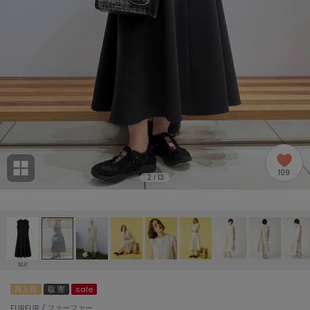
adidas
アディダス
(1996)
adidas by Stella McCartney
アディダス バイ ステラマッカートニー
893)
ALLISON BROWN
アリソンブラウン
98)
amabro
アマブロ
リー (663)
Ame no chi Hare
109
アメノチハレ
2
13
/
ョン雑貨 (858)
AMOMMA
アモマ
/ランジェリー (127)
ánuans
ェア (119)
アニュアンス
BLK
ànuke
再入荷
取 寄
sale
 (124)
アンヌーク
FURFUR / ファーファー