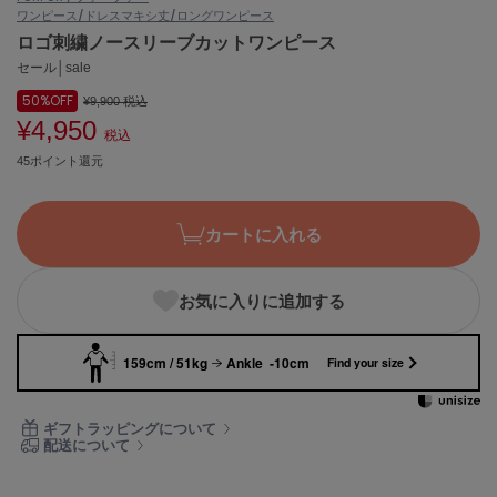
ワンピース/ドレス
マキシ丈/ロングワンピース
ASICS
アシックス
ロゴ刺繍ノースリーブカットワンピース
セール│sale
50%
OFF
¥9,900
税込
¥4,950
Ballelite
税込
バレリット
45ポイント還元
BANDOLIER
バンドリヤー
カートに入れる
Barbour
バブアー
お気に入りに追加する
Beyond Closet
ビヨンドクローゼット
159cm / 51kg
Ankle -10cm
Find your size
Calvin Klein
ギフトラッピングについて
カルバン・クライン
配送について
CELFORD
セルフォード