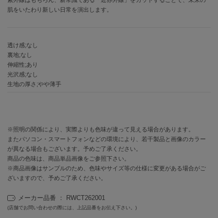
EIMY ISTOIRE
エイミー イストワール
肌をいたわり新しい日常を演出します。
emmi
エミ
透け感;なし
裏地;なし
emmi atelier
エミ アトリエ
伸縮性;あり
光沢感;なし
生地の厚さ;やや薄手
emmi yoga
エミヨガ
ETRÉ TOKYO
エトレトウキョウ
※照明の関係により、実際よりも色味が違って見える場合があります。
またパソコン・スマートフォンなどの環境により、若干製品と画像のカラー
ey
アイ
が異なる場合もございます。予めご了承ください。
商品の色味は、商品単品画像をご参照下さい。
※商品画像はサンプルのため、色味やサイズ等の仕様に変更がある場合がご
ざいますので、予めご了承ください。
FILA
フィラ
メーカー品番 ： RWCT262001
(店舗でお問い合わせの際には、上記品番をお伝え下さい。)
FRAY I.D