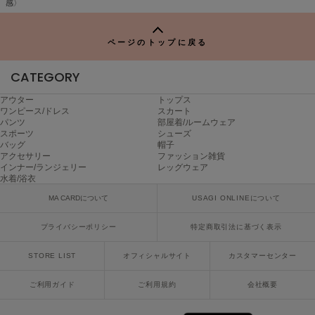
TO
感〉
P
Sneakers by emmi
スニーカーズ バイ エミ
ページのトップに戻る
Snow Peak
CATEGORY
スノーピーク
アウター
トップス
SNIDEL
ワンピース/ドレス
スカート
スナイデル
パンツ
部屋着/ルームウェア
スポーツ
シューズ
SNIDEL HOME
バッグ
帽子
スナイデル ホーム
アクセサリー
ファッション雑貨
インナー/ランジェリー
レッグウェア
水着/浴衣
SOFER
ソフェル
MA CARDについて
USAGI ONLINEについて
SOMEWHERE BUTTER.
プライバシーポリシー
特定商取引法に基づく表示
サムウェアバター
STORE LIST
オフィシャルサイト
カスタマーセンター
SORIN
ソリン
ご利用ガイド
ご利用規約
会社概要
Stylevoice for xxx
スタイルヴォイスフォー