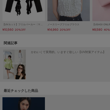
ヌル
On
【UVカット】フリルパーカー〈マシンウォッシャブル〉
ノースリーブフリルブラウス
オン
¥10,560
¥14,960
¥8,580
20%OFF
20%OFF
40%
Onitsuka Tiger
オニツカ タイガー
関連記事
ORGUE
かわいくて実用的。いますぐ欲しい【UV対策アイテム】
オルグ
ORR
オル
PATRICK
パトリック
最近チェックした商品
Philly chocolate
フィリーチョコレート