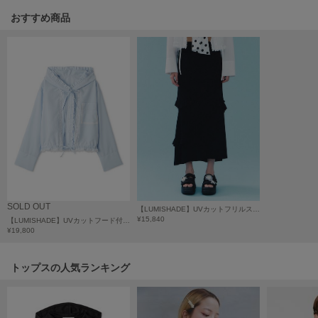
おすすめ商品
LILY BROWN
リリーブラウン
LILY BROWN Lingerie
リリーブラウンランジェリー
LITTLE UNION TOKYO
リトルユニオン トウキョウ
made of Organics
メイドオブオーガニクス
MICHU COQUETTE
SOLD OUT
【LUMISHADE】UVカットフリルスカート
ミチュ コケット
¥15,840
【LUMISHADE】UVカットフード付きフリルシャツ〈接触冷感〉
¥19,800
MIESROHE
ミースロエ
トップスの人気ランキング
miies miim
ミーエスミーム