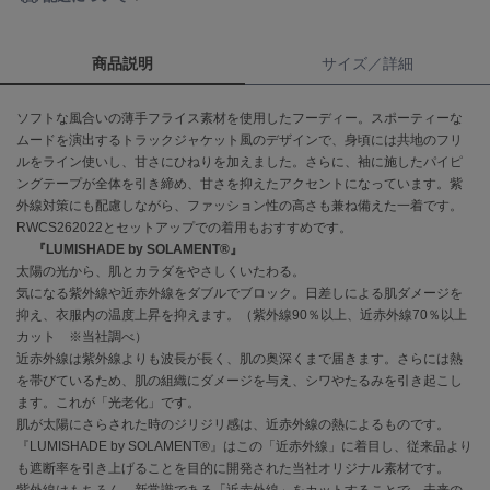
célon
セロン
商品説明
サイズ／詳細
Clarks Premium
ソフトな風合いの薄手フライス素材を使用したフーディー。スポーティーな
クラークス
ムードを演出するトラックジャケット風のデザインで、身頃には共地のフリ
ルをライン使いし、甘さにひねりを加えました。さらに、袖に施したパイピ
CODE A
ングテープが全体を引き締め、甘さを抑えたアクセントになっています。紫
コードエー
外線対策にも配慮しながら、ファッション性の高さも兼ね備えた一着です。
RWCS262022とセットアップでの着用もおすすめです。
COLE HAAN
コール ハーン
『LUMISHADE by SOLAMENT®』
太陽の光から、肌とカラダをやさしくいたわる。
気になる紫外線や近赤外線をダブルでブロック。日差しによる肌ダメージを
CONVERSE
コンバース
抑え、衣服内の温度上昇を抑えます。（紫外線90％以上、近赤外線70％以上
カット ※当社調べ）
近赤外線は紫外線よりも波長が長く、肌の奥深くまで届きます。さらには熱
を帯びているため、肌の組織にダメージを与え、シワやたるみを引き起こし
DANSKIN
ます。これが「光老化」です。
ダンスキン
肌が太陽にさらされた時のジリジリ感は、近赤外線の熱によるものです。
『LUMISHADE by SOLAMENT®』はこの「近赤外線」に着目し、従来品より
も遮断率を引き上げることを目的に開発された当社オリジナル素材です。
紫外線はもちろん、新常識である「近赤外線」をカットすることで、未来の