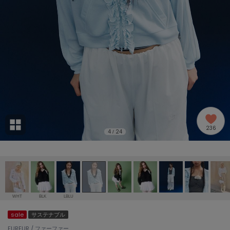
adidas
アディダス
(2005)
adidas by Stella McCartney
アディダス バイ ステラマッカートニー
916)
ALLISON BROWN
アリソンブラウン
07)
amabro
アマブロ
リー (664)
Ame no chi Hare
236
アメノチハレ
4
24
/
ョン雑貨 (865)
AMOMMA
アモマ
/ランジェリー (127)
ánuans
ェア (121)
アニュアンス
WHT
BLK
LBLU
ànuke
sale
サステナブル
 (124)
アンヌーク
FURFUR / ファーファー