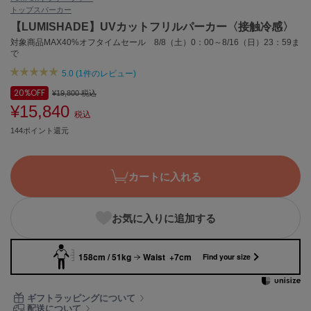
トップス
パーカー
ASICS
アシックス
【LUMISHADE】UVカットフリルパーカー〈接触冷感〉
対象商品MAX40%オフタイムセール 8/8（土）0：00～8/16（日）23：59ま
で
5.0 (1件のレビュー)
Ballelite
バレリット
20%
OFF
¥19,800
税込
¥15,840
税込
BANDOLIER
バンドリヤー
144ポイント還元
Barbour
バブアー
カートに入れる
Beyond Closet
ビヨンドクローゼット
お気に入りに追加する
158cm / 51kg
Waist +7cm
Find your size
Calvin Klein
カルバン・クライン
ギフトラッピングについて
CELFORD
配送について
セルフォード