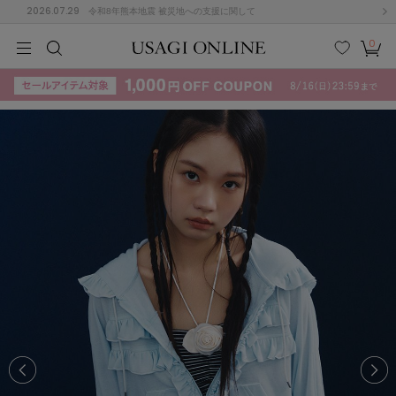
2026.07.29
令和8年熊本地震 被災地への支援に関して
0
MEN
MEN
KIDS
KIDS
BABY
BABY
BEAUTY
BEAUTY
LIFE STYLE
LIFE STYLE
検索
お気
カー
に入
ト
り
(715)
(3074)
B
C
D
E
F
G
I
J
K
L
M
N
ス/ドレス (1179)
P
Q
R
S
T
U
(570)
その
W
X
Y
Z
他
890)
ルームウェア (535)
ACYM
アシーム
(121)