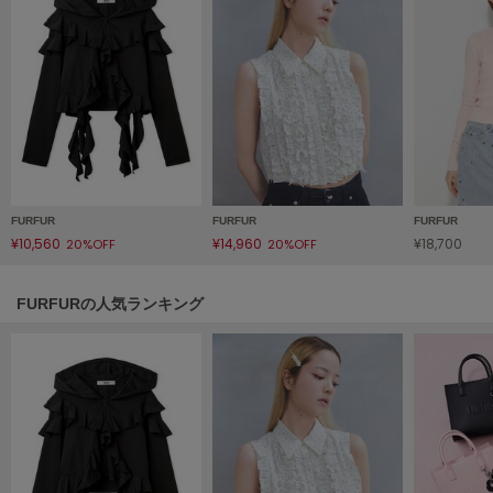
Mila Owen
ミラオーウェン
MOIGE
モワージュ
MUCHA
ミュシャ
FURFUR
FURFUR
FURFUR
NEW Balance
¥10,560
¥14,960
¥18,700
20%OFF
20%OFF
ニューバランス
nezu
FURFURの人気ランキング
ネズ
NIKE
ナイキ
NOWNS
ナウンス
null.