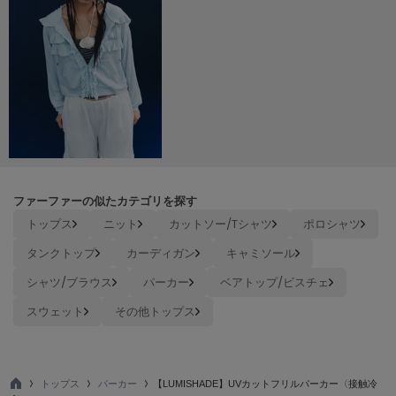
poláura
ポローラ
PUMA
プーマ
Reebok
リーボック
ファーファーの似たカテゴリを探す
トップス
ニット
カットソー/Tシャツ
ポロシャツ
SALOMON
サロモン
タンクトップ
カーディガン
キャミソール
sanrio house
シャツ/ブラウス
パーカー
ベアトップ/ビスチェ
サンリオハウス
スウェット
その他トップス
SESAME STREET MARKET
セサミストリートマーケット
SHAKA
トップス
パーカー
【LUMISHADE】UVカットフリルパーカー〈接触冷
シャカ