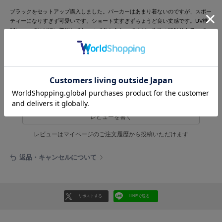
HUNTER
ハンター
ブラックをセットアップ購入しました。パーカーはあまり着ないのですが、スポー
ティーになりすぎず可愛いです。ショート丈すぎずちょうど良い丈感です。UV機
能については昼間に着用してないので分からないですが、生地の肌触りも良いで
HOKA ONEONE
ホカ オネオネ
す。
参考になった
KEEN
キーン
レビュー投稿で全員に30ポイントプレゼント！
レビューを書く
LAATO
ラート
レビューはマイページのご注文履歴から投稿いただけます
le
返品・キャンセルについて
ル
le coq sportif
ルコックスポルティフ
リポストする
LINEで送る
LeSportsac
レスポートサック