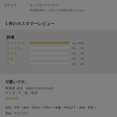
フレイアイディー
カテゴリ ：
トップス
>
パーカー
FURFURトップス
>
FURFURパーカー
FURFUR
ファーファー
1 件のカスタマーレビュー
gelato pique
評価
ジェラート ピケ
1人
100%
0人
0%
GELATO PIQUE CAT&DOG
0人
0%
ジェラート ピケ キャットアンドドッグ
0人
0%
0人
0%
gelato pique Sleep
ジェラート ピケ スリープ
GRAMICCI
可愛いです。
グラミチ
投稿者 ゆき
投稿日 2026年6月14日
サイズ：F
|
色：BLK
Henon.
へノン
女性
155cm～159cm
44kg以下
普通
性別：
身長：
体重：
体型：
ウエーブ
骨格：