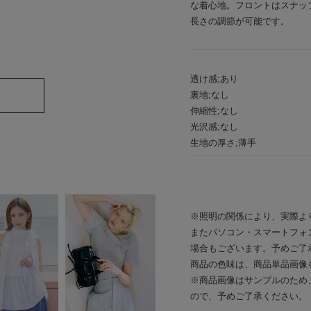
な着心地。フロントはスナッ
長さの調節が可能です。
透け感;あり
裏地;なし
伸縮性;なし
光沢感;なし
生地の厚さ;薄手
※照明の関係により、実際よ
またパソコン・スマートフォ
場合もございます。予めご了
商品の色味は、商品単品画像
※商品画像はサンプルのため
ので、予めご了承ください。