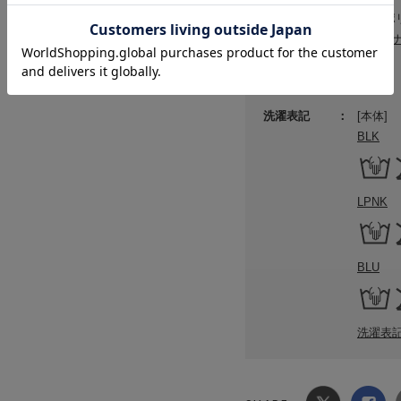
素材
表地:ポ
サステ
原産国
中国
洗濯表記
[本体]
BLK
LPNK
BLU
洗濯表