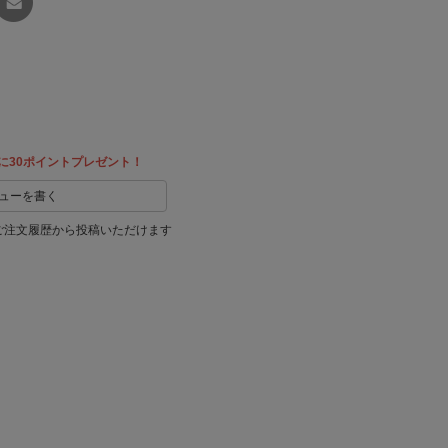
友達に
教える
に30ポイントプレゼント！
ューを書く
ご注文履歴から投稿いただけます