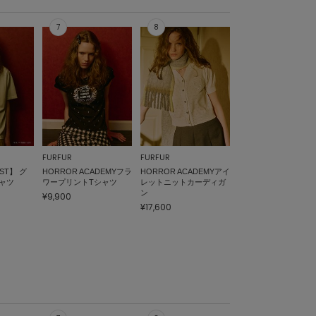
FURFUR
FURFUR
IST】 グ
HORROR ACADEMYフラ
HORROR ACADEMYアイ
ャツ
ワープリントTシャツ
レットニットカーディガ
ン
¥9,900
¥17,600