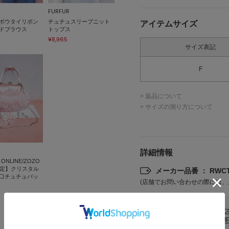
FURFUR
ボウタイリボン
チュチュスリーブニット
アイテムサイズ
ドブラウス
トップス
¥8,965
サイズ表記
F
> 返品について
> サイズの測り方について
詳細情報
 ONLINE/ZOZO
限定】クリスタル
メーカー品番 ： RWCT
口チュチュバッ
(店舗でお問い合わせの際には、
カテゴリ
トップ
FURF