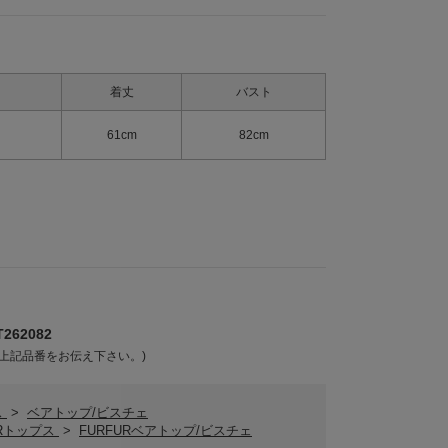
着丈
バスト
61cm
82cm
262082
上記品番をお伝え下さい。)
ス
>
ベアトップ/ビスチェ
URトップス
>
FURFURベアトップ/ビスチェ