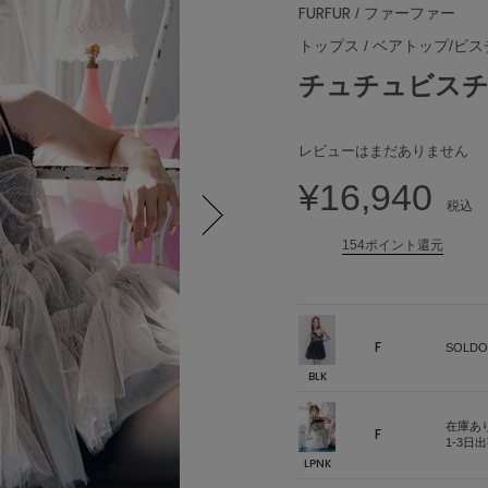
FURFUR
/ ファーファー
トップス
/
ベアトップ/ビス
チュチュビス
レビューはまだありません
¥16,940
税込
154ポイント還元
Next
F
SOLDO
BLK
在庫あ
F
1-3日
LPNK