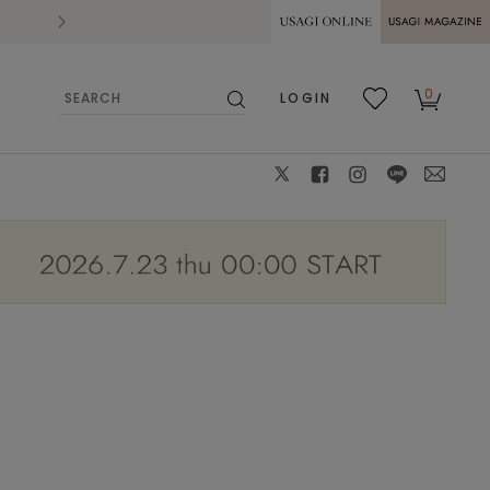
2026.07.28
熊本県熊本地方を震源とする地震の影響によ
USAGI ONLINE
USAGI
0
LOGIN
MAGAZINE
検
お気
カー
索
に入
ト
り
X
facebook
instagram
LINE
mail
8cm 着用サイズ：F
モデル身長：166cm B：76cm W：59cm H：88