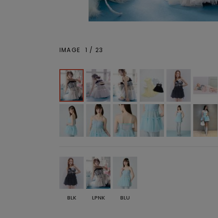
IMAGE
1
/
23
BLK
LPNK
BLU