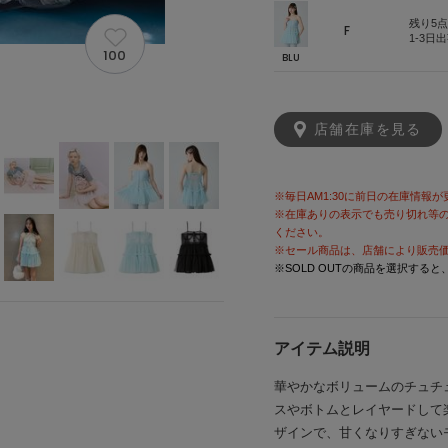
残り5点
F
1-3日
100
BLU
店舗在庫を見る
※毎日AM1:30に前日の在庫情報
※在庫ありの表示でも売り切れ等
ください。
※セール商品は、店舗により販売
※SOLD OUTの商品を選択する
アイテム説明
華やかなボリュームのチュチ
スやボトムとレイヤードして
ザインで、甘くなりすぎない