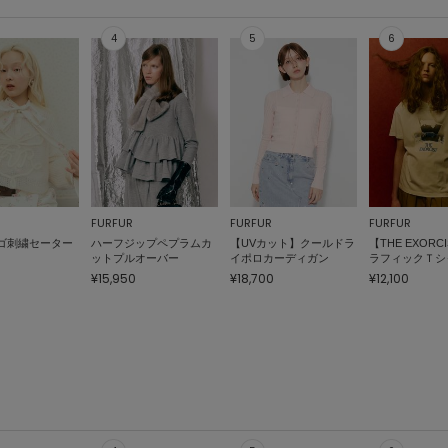
FURFUR
FURFUR
FURFUR
ゴ刺繍セーター
ハーフジップペプラムカ
【UVカット】クールドラ
【THE EXORC
ットプルオーバー
イポロカーディガン
ラフィックＴシ
¥15,950
¥18,700
¥12,100