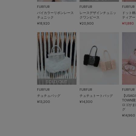
FURFUR
FURFUR
FURFUR
バイカラーリボンレース
レースデザインチュニッ
ドット柄
チュニック
クワンピース
ティアー
¥18,920
¥20,900
¥11,880
SOLD OUT
FURFUR
FURFUR
FURFUR
チュチュバッグ
チュチュトートバッグ
【USAGI
TOWN
¥13,200
¥14,300
ロゴがま
グ
¥14,960