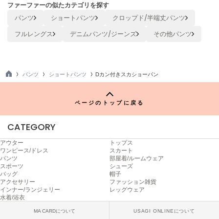
ファーファーの似たカテゴリを探す
Mila Owen
ミラオーウェン
パンツ
ショートパンツ
クロップド/半端丈パンツ
フルレングス
デニムパンツ/ジーンズ
その他パンツ
MOIGE
モワージュ
MUCHA
ミュシャ
パンツ
ショートパンツ
Dカン付きスカショーパン
TO
P
ページのトップに戻る
NEW Balance
ニューバランス
CATEGORY
nezu
ネズ
アウター
トップス
ワンピース/ドレス
スカート
パンツ
部屋着/ルームウェア
NIKE
スポーツ
シューズ
ナイキ
バッグ
帽子
アクセサリー
ファッション雑貨
NOWNS
インナー/ランジェリー
レッグウェア
ナウンス
水着/浴衣
MA CARDについて
USAGI ONLINEについて
null.