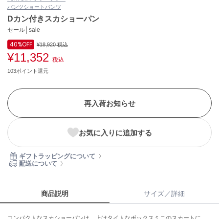
パンツ
ショートパンツ
ASICS
アシックス
Dカン付きスカショーパン
セール│sale
40%
OFF
¥18,920
税込
¥11,352
Ballelite
税込
バレリット
103ポイント還元
BANDOLIER
バンドリヤー
再入荷お知らせ
Barbour
バブアー
お気に入りに追加する
Beyond Closet
ビヨンドクローゼット
ギフトラッピングについて
配送について
Calvin Klein
カルバン・クライン
商品説明
サイズ／詳細
CELFORD
コンパクトなスカショーパンは、上はタイトなボックスミニのスカートに、
セルフォード