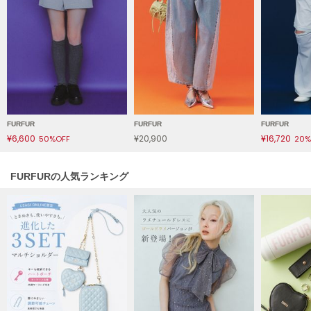
HUNTER
ハンター
HOKA ONEONE
ホカ オネオネ
KEEN
キーン
FURFUR
FURFUR
FURFUR
¥6,600
¥20,900
¥16,720
50%OFF
20%
LAATO
FURFURの人気ランキング
ラート
le
ル
le coq sportif
ルコックスポルティフ
LeSportsac
レスポートサック