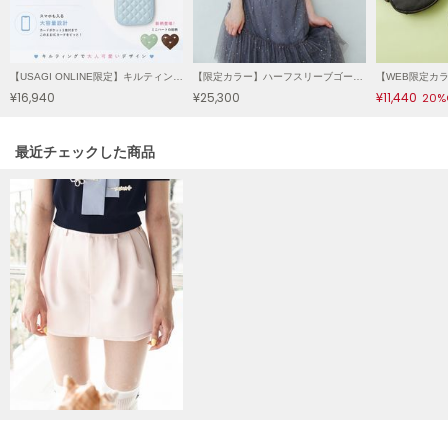
LILY BROWN
リリーブラウン
【USAGI ONLINE限定】キルティング3SETマルチショルダーⅡ
【限定カラー】ハーフスリーブゴールドラメチュールドレス【限定サイズ】
LILY BROWN Lingerie
¥16,940
¥25,300
¥11,440
リリーブラウンランジェリー
20%
LITTLE UNION TOKYO
関連記事
最近チェックした商品
リトルユニオン トウキョウ
made of Organics
メイドオブオーガニクス
MICHU COQUETTE
ミチュ コケット
MIESROHE
ミースロエ
miies miim
ミーエスミーム