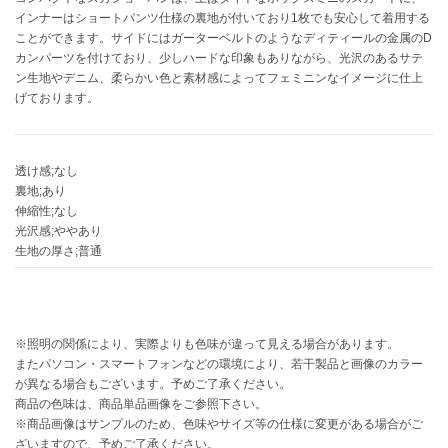
インナーはショートパンツ仕様の裏地が付いており1枚でも安心して着用する
ことができます。サイドにはガーターベルトのようなディティールの金属のD
célon
セロン
カンパーツを付けており、少しハードな印象もありながら、光沢のあるサテ
ン生地やデニム、柔らかい色と素材感によってフェミニンなイメージに仕上
げております。
Clarks Premium
クラークス
CODE A
コードエー
透け感;なし
裏地;あり
伸縮性;なし
COLE HAAN
コール ハーン
光沢感;ややあり
生地の厚さ;普通
CONVERSE
コンバース
※照明の関係により、実際よりも色味が違って見える場合があります。
DANSKIN
またパソコン・スマートフォンなどの環境により、若干製品と画像のカラー
ダンスキン
が異なる場合もございます。予めご了承ください。
商品の色味は、商品単品画像をご参照下さい。
※商品画像はサンプルのため、色味やサイズ等の仕様に変更がある場合がご
ざいますので、予めご了承ください。