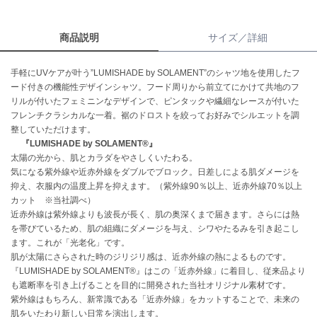
célon
商品説明
サイズ／詳細
セロン
Clarks Premium
手軽にUVケアが叶う”LUMISHADE by SOLAMENT”のシャツ地を使用したフ
クラークス
ード付きの機能性デザインシャツ。フード周りから前立てにかけて共地のフ
リルが付いたフェミニンなデザインで、ピンタックや繊細なレースが付いた
CODE A
フレンチクラシカルな一着。裾のドロストを絞ってお好みでシルエットを調
コードエー
整していただけます。
『LUMISHADE by SOLAMENT®』
COLE HAAN
太陽の光から、肌とカラダをやさしくいたわる。
コール ハーン
気になる紫外線や近赤外線をダブルでブロック。日差しによる肌ダメージを
抑え、衣服内の温度上昇を抑えます。（紫外線90％以上、近赤外線70％以上
CONVERSE
カット ※当社調べ）
コンバース
近赤外線は紫外線よりも波長が長く、肌の奥深くまで届きます。さらには熱
を帯びているため、肌の組織にダメージを与え、シワやたるみを引き起こし
ます。これが「光老化」です。
DANSKIN
肌が太陽にさらされた時のジリジリ感は、近赤外線の熱によるものです。
ダンスキン
『LUMISHADE by SOLAMENT®』はこの「近赤外線」に着目し、従来品より
も遮断率を引き上げることを目的に開発された当社オリジナル素材です。
紫外線はもちろん、新常識である「近赤外線」をカットすることで、未来の
肌をいたわり新しい日常を演出します。