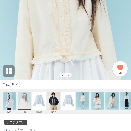
adidas
アディダス
(2008)
adidas by Stella McCartney
アディダス バイ ステラマッカートニー
916)
ALLISON BROWN
アリソンブラウン
06)
amabro
アマブロ
リー (665)
Ame no chi Hare
178
アメノチハレ
2
19
/
ョン雑貨 (861)
YEL
F
: ✕
AMOMMA
アモマ
/ランジェリー (127)
ánuans
ェア (121)
アニュアンス
WHT
YEL
LBLU
NVY
ànuke
サステナブル
 (124)
アンヌーク
FURFUR / ファーファー