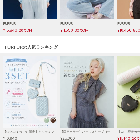
LILY BROWN
リリーブラウン
FURFUR
FURFUR
FURFUR
LILY BROWN Lingerie
¥15,840
¥11,550
¥10,450
20%OFF
30%OFF
50
リリーブラウンランジェリー
LITTLE UNION TOKYO
FURFURの人気ランキング
リトルユニオン トウキョウ
made of Organics
メイドオブオーガニクス
MICHU COQUETTE
ミチュ コケット
MIESROHE
ミースロエ
miies miim
ミーエスミーム
【USAGI ONLINE限定】キルティング3SETマルチショルダーⅡ
【限定カラー】ハーフスリーブゴールドラメチュールドレス【限定サイズ】
¥16,940
¥25,300
¥11,440
20%