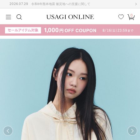
2026.07.29
令和8年熊本地震 被災地への支援に関して
0
MEN
MEN
KIDS
KIDS
BABY
BABY
BEAUTY
BEAUTY
LIFE STYLE
LIFE STYLE
検索
お気
カー
に入
ト
り
(710)
(3054)
B
C
D
E
F
G
I
J
K
L
M
N
ス/ドレス (1169)
P
Q
R
S
T
U
(568)
その
W
X
Y
Z
他
887)
ルームウェア (535)
ACYM
アシーム
(121)