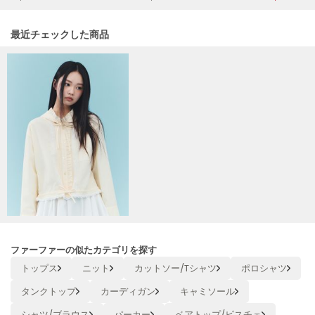
Mila Owen
ミラオーウェン
関連記事
最近チェックした商品
MOIGE
モワージュ
MUCHA
ミュシャ
NEW Balance
ニューバランス
nezu
ネズ
NIKE
ナイキ
ファーファーの似たカテゴリを探す
トップス
ニット
カットソー/Tシャツ
ポロシャツ
NOWNS
ナウンス
タンクトップ
カーディガン
キャミソール
null.
シャツ/ブラウス
パーカー
ベアトップ/ビスチェ