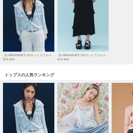
HUNTER
ハンター
HOKA ONEONE
ホカ オネオネ
KEEN
キーン
【LUMISHADE】UVカットフリルパーカー〈接触冷感〉
【LUMISHADE】UVカットフリルスカート
¥15,840
¥15,840
LAATO
トップスの人気ランキング
ラート
le
ル
le coq sportif
ルコックスポルティフ
LeSportsac
レスポートサック