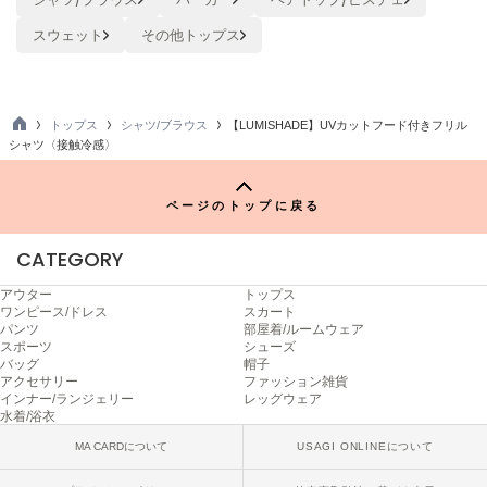
ヌル
スウェット
その他トップス
On
オン
トップス
シャツ/ブラウス
【LUMISHADE】UVカットフード付きフリル
TO
シャツ〈接触冷感〉
Onitsuka Tiger
P
オニツカ タイガー
ページのトップに戻る
ORGUE
オルグ
CATEGORY
ORR
アウター
トップス
オル
ワンピース/ドレス
スカート
パンツ
部屋着/ルームウェア
スポーツ
シューズ
バッグ
帽子
PATRICK
アクセサリー
ファッション雑貨
パトリック
インナー/ランジェリー
レッグウェア
水着/浴衣
Philly chocolate
MA CARDについて
USAGI ONLINEについて
フィリーチョコレート