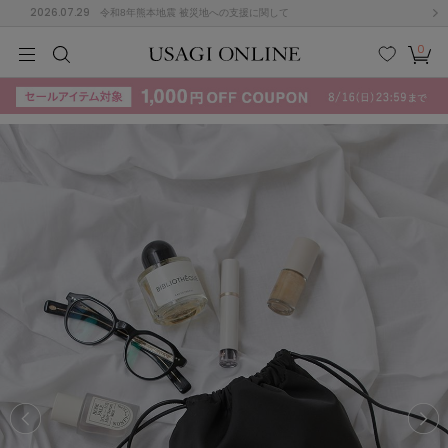
2026.07.29
令和8年熊本地震 被災地への支援に関して
0
MEN
MEN
KIDS
KIDS
BABY
BABY
BEAUTY
BEAUTY
LIFE STYLE
LIFE STYLE
検索
お気
カー
に入
ト
り
(715)
(3074)
B
C
D
E
F
G
I
J
K
L
M
N
ス/ドレス (1179)
P
Q
R
S
T
U
(570)
その
W
X
Y
Z
他
890)
ルームウェア (535)
ACYM
アシーム
(121)