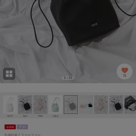
adidas
アディダス
(2005)
adidas by Stella McCartney
アディダス バイ ステラマッカートニー
916)
ALLISON BROWN
アリソンブラウン
07)
amabro
アマブロ
リー (664)
Ame no chi Hare
73
アメノチハレ
5
35
/
ョン雑貨 (865)
AMOMMA
アモマ
/ランジェリー (127)
ánuans
ェア (121)
アニュアンス
WHT
BLK
PNK
LBLU
ànuke
sale
予 約
 (124)
アンヌーク
FURFUR / ファーファー