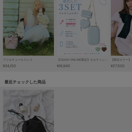
LILY BROWN
リリーブラウン
LILY BROWN Lingerie
リリーブラウンランジェリー
LITTLE UNION TOKYO
リトルユニオン トウキョウ
フリルチュールドレス
【USAGI ONLINE限定】キルティング3SETマルチショルダーⅡ
¥34,100
¥16,940
¥27,500
made of Organics
メイドオブオーガニクス
関連記事
最近チェックした商品
MICHU COQUETTE
ミチュ コケット
MIESROHE
ミースロエ
miies miim
ミーエスミーム