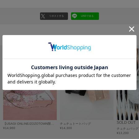
フレイアイディー
FURFUR
リポストする
LINEで送る
ファーファー
おすすめ商品
gelato pique
ジェラート ピケ
GELATO PIQUE CAT&DOG
ジェラート ピケ キャットアンドドッグ
gelato pique Sleep
ジェラート ピケ スリープ
GRAMICCI
グラミチ
SOLD OUT
Henon.
【USAGI ONLINE/ZOZOTOWN限定】クリスタルロゴがま口チュチュバッグ
チュチュトートバッグ
へノン
¥14,960
¥14,300
チュチュバッグ
¥13,200