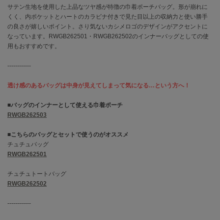
サテン生地を使用した上品なツヤ感が特徴の巾着ポーチバッグ。形が崩れに
くく、内ポケットとハートのカラビナ付きで見た目以上の収納力と使い勝手
célon
の良さが嬉しいポイント。さり気ないカシメロゴのデザインがアクセントに
セロン
なっています。RWGB262501・RWGB262502のインナーバッグとしての使
用もおすすめです。
Clarks Premium
クラークス
------------
CODE A
コードエー
透け感のあるバッグは中身が見えてしまって気になる…という方へ！
COLE HAAN
■バッグのインナーとして使える巾着ポーチ
コール ハーン
RWGB262503
CONVERSE
■こちらのバッグとセットで使うのがオススメ
コンバース
チュチュバッグ
RWGB262501
チュチュトートバッグ
DANSKIN
RWGB262502
ダンスキン
------------