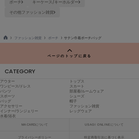
ポーチ
キーケース/キーホルダー
ヌル
その他ファッション雑貨
On
オン
ファッション雑貨
ポーチ
サテン巾着ポーチバッグ
TO
Onitsuka Tiger
P
オニツカ タイガー
ページのトップに戻る
ORGUE
オルグ
CATEGORY
ORR
アウター
トップス
オル
ワンピース/ドレス
スカート
パンツ
部屋着/ルームウェア
スポーツ
シューズ
バッグ
帽子
アクセサリー
ファッション雑貨
PATRICK
インナー/ランジェリー
レッグウェア
パトリック
水着/浴衣
MA CARDについて
USAGI ONLINEについて
Philly chocolate
フィリーチョコレート
プライバシーポリシー
特定商取引法に基づく表示