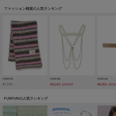
HUNTER
ハンター
ファッション雑貨の人気ランキング
HOKA ONEONE
ホカ オネオネ
KEEN
キーン
LAATO
ラート
le
FURFUR
FURFUR
FURFUR
ル
¥7,700
¥9,240
¥6,160
20%OFF
20%
le coq sportif
ルコックスポルティフ
FURFURの人気ランキング
LeSportsac
レスポートサック