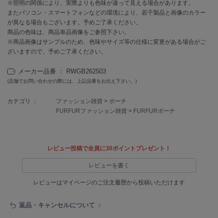
EIMY ISTOIRE
※照明の関係により、実際よりも色味が違って見える場合があります。
エイミー イストワール
またパソコン・スマートフォンなどの環境により、若干製品と画像のカラー
が異なる場合もございます。予めご了承ください。
emmi
商品の色味は、商品単品画像をご参照下さい。
エミ
※商品画像はサンプルのため、色味やサイズ等の仕様に変更がある場合がご
ざいますので、予めご了承ください。
emmi atelier
エミ アトリエ
メーカー品番 ： RWGB262503
(店舗でお問い合わせの際には、上記品番をお伝え下さい。)
emmi yoga
エミヨガ
カテゴリ ：
ファッション雑貨
>
ポーチ
FURFURファッション雑貨
>
FURFURポーチ
ETRÉ TOKYO
エトレトウキョウ
ey
アイ
レビュー投稿で全員に30ポイントプレゼント！
レビューを書く
レビューはマイページのご注文履歴から投稿いただけます
FILA
フィラ
返品・キャンセルについて
FRAY I.D