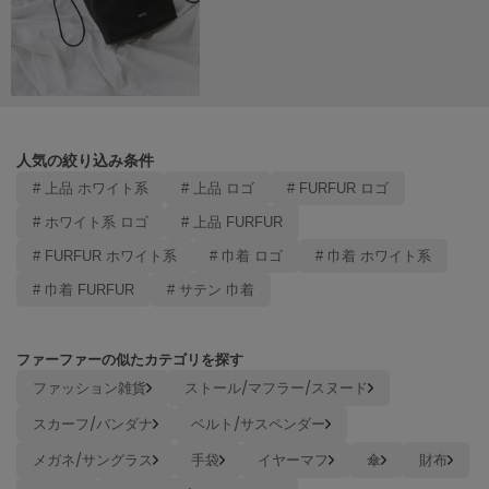
Mila Owen
ミラオーウェン
MOIGE
モワージュ
MUCHA
ミュシャ
人気の絞り込み条件
# 上品 ホワイト系
# 上品 ロゴ
# FURFUR ロゴ
# ホワイト系 ロゴ
# 上品 FURFUR
NEW Balance
ニューバランス
# FURFUR ホワイト系
# 巾着 ロゴ
# 巾着 ホワイト系
# 巾着 FURFUR
# サテン 巾着
nezu
ネズ
ファーファーの似たカテゴリを探す
NIKE
ナイキ
ファッション雑貨
ストール/マフラー/スヌード
スカーフ/バンダナ
ベルト/サスペンダー
NOWNS
ナウンス
メガネ/サングラス
手袋
イヤーマフ
傘
財布
null.