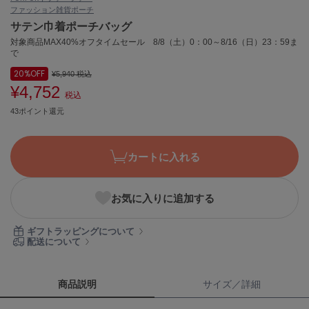
ファッション雑貨
ポーチ
ASICS
アシックス
サテン巾着ポーチバッグ
対象商品MAX40%オフタイムセール 8/8（土）0：00～8/16（日）23：59ま
で
20%
OFF
¥5,940
税込
Ballelite
バレリット
¥4,752
税込
43ポイント還元
BANDOLIER
バンドリヤー
カートに入れる
Barbour
バブアー
Beyond Closet
お気に入りに追加する
ビヨンドクローゼット
ギフトラッピングについて
配送について
Calvin Klein
カルバン・クライン
商品説明
サイズ／詳細
CELFORD
セルフォード