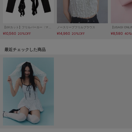
LILY BROWN
リリーブラウン
LILY BROWN Lingerie
【UVカット】フリルパーカー〈マシンウォッシャブル〉
ノースリーブフリルブラウス
リリーブラウンランジェリー
¥10,560
¥14,960
¥8,580
20%OFF
20%OFF
40%
LITTLE UNION TOKYO
リトルユニオン トウキョウ
関連記事
最近チェックした商品
made of Organics
メイドオブオーガニクス
MICHU COQUETTE
ミチュ コケット
MIESROHE
ミースロエ
miies miim
ミーエスミーム