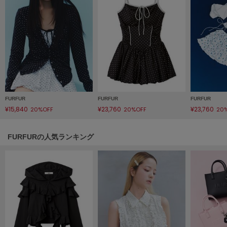
HUNTER
ハンター
HOKA ONEONE
ホカ オネオネ
KEEN
キーン
FURFUR
FURFUR
FURFUR
¥15,840
¥23,760
¥23,760
20%OFF
20%OFF
20
LAATO
ラート
FURFURの人気ランキング
le
ル
le coq sportif
ルコックスポルティフ
LeSportsac
レスポートサック