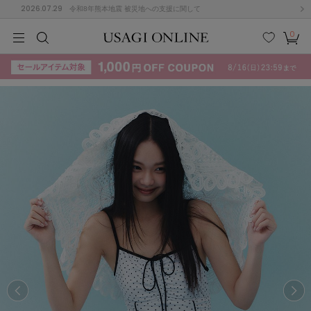
2026.07.29
令和8年熊本地震 被災地への支援に関して
0
MEN
MEN
KIDS
KIDS
BABY
BABY
BEAUTY
BEAUTY
LIFE STYLE
LIFE STYLE
検索
お気
カー
に入
ト
り
(715)
(3074)
B
C
D
E
F
G
I
J
K
L
M
N
ス/ドレス (1179)
P
Q
R
S
T
U
(570)
その
W
X
Y
Z
他
890)
ルームウェア (535)
ACYM
アシーム
(121)