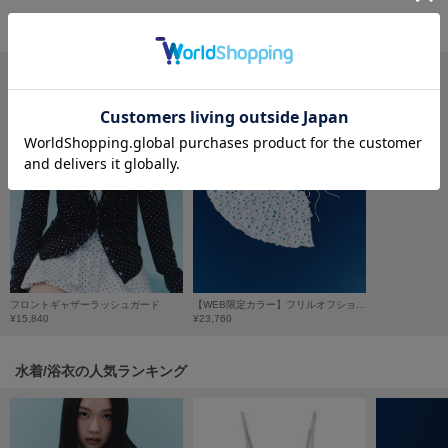
フレイアイディー
おすすめ商品
FURFUR
ファーファー
gelato pique
ジェラート ピケ
GELATO PIQUE CAT&DOG
ジェラート ピケ キャットアンドドッグ
gelato pique Sleep
ジェラート ピケ スリープ
フロントギャザーラッシュガード
【WEB限定カラー】フリルオフショルセットスウィムウェア
GRAMICCI
¥15,840
¥23,760
グラミチ
水着/浴衣の人気ランキング
Henon.
へノン