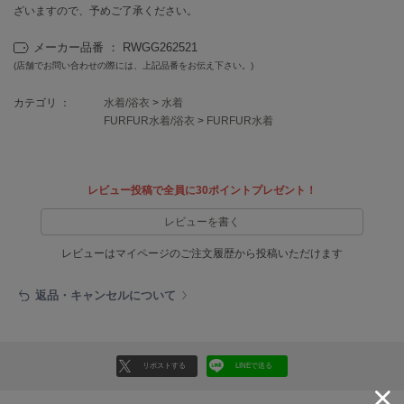
EIMY ISTOIRE
ざいますので、予めご了承ください。
エイミー イストワール
メーカー品番 ： RWGG262521
emmi
(店舗でお問い合わせの際には、上記品番をお伝え下さい。)
エミ
カテゴリ ：
水着/浴衣
>
水着
emmi atelier
エミ アトリエ
FURFUR水着/浴衣
>
FURFUR水着
emmi yoga
エミヨガ
レビュー投稿で全員に30ポイントプレゼント！
ETRÉ TOKYO
エトレトウキョウ
レビューを書く
レビューはマイページのご注文履歴から投稿いただけます
ey
アイ
返品・キャンセルについて
FILA
フィラ
リポストする
LINEで送る
FRAY I.D