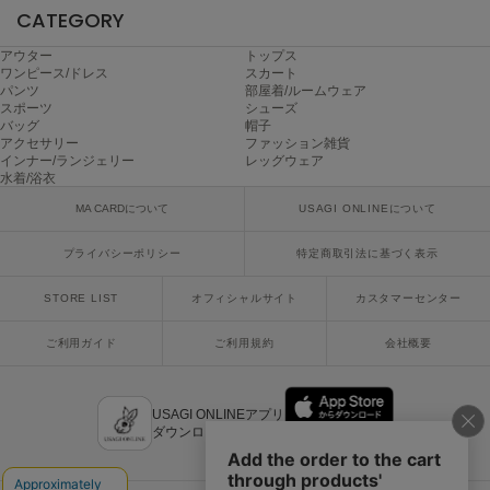
ヌル
CATEGORY
アウター
トップス
ワンピース/ドレス
スカート
パンツ
部屋着/ルームウェア
On
スポーツ
シューズ
オン
バッグ
帽子
アクセサリー
ファッション雑貨
Onitsuka Tiger
インナー/ランジェリー
レッグウェア
オニツカ タイガー
水着/浴衣
MA CARDについて
USAGI ONLINEについて
ORGUE
オルグ
プライバシーポリシー
特定商取引法に基づく表示
ORR
オル
STORE LIST
オフィシャルサイト
カスタマーセンター
ご利用ガイド
ご利用規約
会社概要
PATRICK
パトリック
USAGI ONLINEアプリ
ダウンロードはこちら
Philly chocolate
フィリーチョコレート