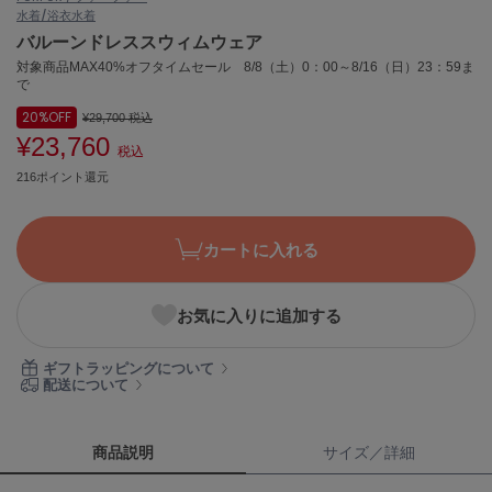
水着/浴衣
水着
ASICS
アシックス
バルーンドレススウィムウェア
対象商品MAX40%オフタイムセール 8/8（土）0：00～8/16（日）23：59ま
で
20%
OFF
¥29,700
税込
Ballelite
バレリット
¥23,760
税込
216ポイント還元
BANDOLIER
バンドリヤー
カートに入れる
Barbour
バブアー
Beyond Closet
お気に入りに追加する
ビヨンドクローゼット
ギフトラッピングについて
配送について
Calvin Klein
カルバン・クライン
商品説明
サイズ／詳細
CELFORD
セルフォード