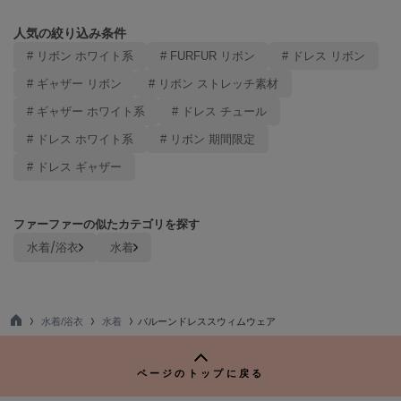
Mila Owen
ミラオーウェン
人気の絞り込み条件
# リボン ホワイト系
# FURFUR リボン
# ドレス リボン
MOIGE
モワージュ
# ギャザー リボン
# リボン ストレッチ素材
# ギャザー ホワイト系
# ドレス チュール
MUCHA
ミュシャ
# ドレス ホワイト系
# リボン 期間限定
# ドレス ギャザー
NEW Balance
ニューバランス
ファーファーの似たカテゴリを探す
nezu
水着/浴衣
水着
ネズ
NIKE
ナイキ
水着/浴衣
水着
バルーンドレススウィムウェア
TO
NOWNS
P
ナウンス
ページのトップに戻る
null.