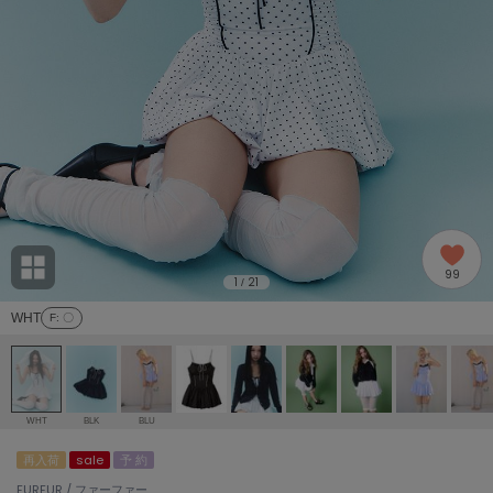
adidas
アディダス
(2005)
adidas by Stella McCartney
アディダス バイ ステラマッカートニー
916)
ALLISON BROWN
アリソンブラウン
07)
amabro
アマブロ
リー (664)
Ame no chi Hare
99
アメノチハレ
1
21
/
ョン雑貨 (865)
WHT
F
: 〇
AMOMMA
アモマ
/ランジェリー (127)
ánuans
ェア (121)
アニュアンス
WHT
BLK
BLU
ànuke
再入荷
sale
予 約
 (124)
アンヌーク
FURFUR / ファーファー