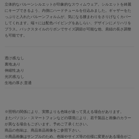
立体的なバルーンシルエットが印象的なスウィムウェア。シルエットを綺麗
にキープできるよう、内側にハードチュールを仕込みました。ギャザーをた
célon
っぷりと入れたバルーンフォルムが、気になる腰まわりをさりげなくカバー
セロン
してくれます。端々には配色パイピングをあしらい、デザインにメリハリを
プラス。バックスタイルのリボンでサイズ調節が可能な他、肩紐の長さ調整
Clarks Premium
クラークス
も可能です。
CODE A
コードエー
透け感;なし
裏地;あり
COLE HAAN
コール ハーン
伸縮性;あり
光沢感;なし
生地の厚さ;普通
CONVERSE
コンバース
※照明の関係により、実際よりも色味が違って見える場合があります。
DANSKIN
ダンスキン
またパソコン・スマートフォンなどの環境により、若干製品と画像のカラー
が異なる場合もございます。予めご了承ください。
商品の色味は、商品単品画像をご参照下さい。
※商品画像はサンプルのため、色味やサイズ等の仕様に変更がある場合がご