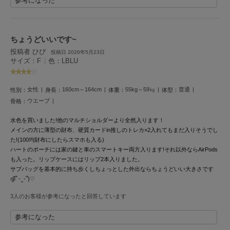
参考になった
ヌル
ちょうどいいです~
On
投稿者 ひぴ
オン
投稿日 2026年5月23日
サイズ：F
|
色：LBLU
Onitsuka Tiger
オニツカ タイガー
女性
160cm～164cm
55kg～59㎏
普通
性別：
身長：
体重：
体型：
ウエーブ
骨格：
ORGUE
オルグ
水色を買いました!他のマルチショルダーより全然入ります！
メインの方に薄型の財布、硬質カードin推しのトレカ×2入れてもまだ入りそうでし
ORR
オル
た!(100均財布にしたらスマホも入る)
ハートのポーチには家の鍵と車のスマートキー両方入ります!それ以外ならAirPods
も入った。リップケースにはリップ2本入りました。
サブバッグを基本的に持ち歩くしちょっとした外出ならちょうどいい大きさです
ദ്ദി՞ - ̫ -՞)‎♡
PATRICK
パトリック
3人のお客様が参考になったと回答しています
Philly chocolate
フィリーチョコレート
参考になった