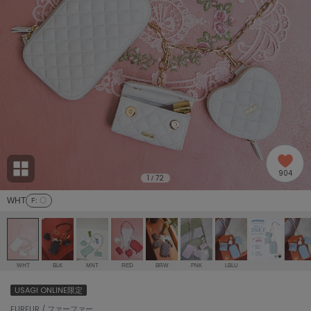
adidas
アディダス
(2005)
adidas by Stella McCartney
アディダス バイ ステラマッカートニー
916)
ALLISON BROWN
アリソンブラウン
07)
amabro
アマブロ
リー (664)
Ame no chi Hare
904
アメノチハレ
1
72
/
ョン雑貨 (865)
WHT
F
: 〇
AMOMMA
アモマ
/ランジェリー (127)
ánuans
ェア (121)
アニュアンス
WHT
BLK
MNT
RED
BRW
PNK
LBLU
ànuke
USAGI ONLINE限定
 (124)
アンヌーク
FURFUR / ファーファー