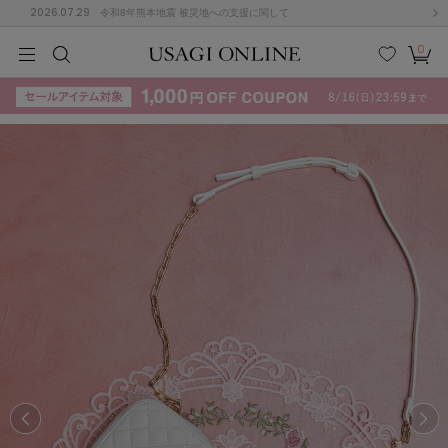
2026.07.29
令和8年熊本地震 被災地への支援に関して
0
MEN
MEN
KIDS
KIDS
BABY
BABY
BEAUTY
BEAUTY
LIFE STYLE
LIFE STYLE
検索
お気
カー
に入
ト
り
(715)
(3074)
B
C
D
E
F
G
I
J
K
L
M
N
ス/ドレス (1179)
P
Q
R
S
T
U
(570)
その
W
X
Y
Z
他
890)
ルームウェア (535)
ACYM
アシーム
(121)