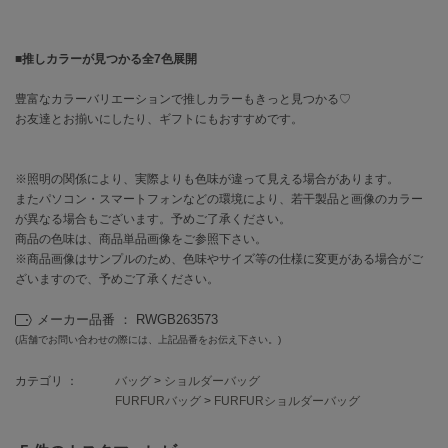
HUNTER
ハンター
■推しカラーが見つかる全7色展開
HOKA ONEONE
ホカ オネオネ
豊富なカラーバリエーションで推しカラーもきっと見つかる♡
お友達とお揃いにしたり、ギフトにもおすすめです。
KEEN
キーン
※照明の関係により、実際よりも色味が違って見える場合があります。
またパソコン・スマートフォンなどの環境により、若干製品と画像のカラー
が異なる場合もございます。予めご了承ください。
商品の色味は、商品単品画像をご参照下さい。
LAATO
※商品画像はサンプルのため、色味やサイズ等の仕様に変更がある場合がご
ラート
ざいますので、予めご了承ください。
le
ル
メーカー品番 ： RWGB263573
(店舗でお問い合わせの際には、上記品番をお伝え下さい。)
le coq sportif
ルコックスポルティフ
カテゴリ ：
バッグ
>
ショルダーバッグ
FURFURバッグ
>
FURFURショルダーバッグ
LeSportsac
レスポートサック