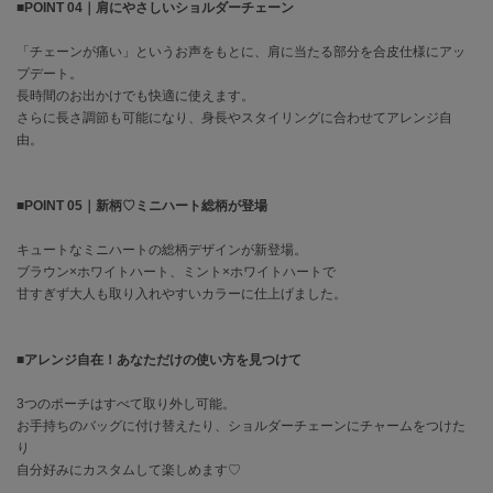
フレイアイディー
■POINT 04｜肩にやさしいショルダーチェーン
FURFUR
「チェーンが痛い」というお声をもとに、肩に当たる部分を合皮仕様にアッ
ファーファー
プデート。
長時間のお出かけでも快適に使えます。
さらに長さ調節も可能になり、身長やスタイリングに合わせてアレンジ自
由。
gelato pique
ジェラート ピケ
■POINT 05｜新柄♡ミニハート総柄が登場
GELATO PIQUE CAT&DOG
ジェラート ピケ キャットアンドドッグ
キュートなミニハートの総柄デザインが新登場。
ブラウン×ホワイトハート、ミント×ホワイトハートで
gelato pique Sleep
ジェラート ピケ スリープ
甘すぎず大人も取り入れやすいカラーに仕上げました。
GRAMICCI
グラミチ
■アレンジ自在！あなただけの使い方を見つけて
3つのポーチはすべて取り外し可能。
お手持ちのバッグに付け替えたり、ショルダーチェーンにチャームをつけた
Henon.
り
へノン
自分好みにカスタムして楽しめます♡