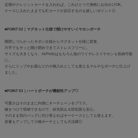
EIMY ISTOIRE
定期やクレジットカードを入れれば、これひとつで身軽にお出かけOK。
エイミー イストワール
ケースに入れたままでもICカードが反応するのも嬉しいポイント◎
emmi
エミ
■POINT 02｜マグネット仕様で開けやすいイヤホンポーチ
emmi atelier
エミ アトリエ
開閉しづらかったギボシ仕様からマグネット仕様に変更。
片手でもサッと開け閉めできてストレスフリーに。
emmi yoga
サイズも大きくなり、AirPodsはもちろん他のワイヤレスイヤホンも収納可能
エミヨガ
に。
さらにリップやお薬などの小物入れとしても使えるマルチなポーチに仕上げ
ETRÉ TOKYO
ました。
エトレトウキョウ
ey
■POINT 03｜ハートポーチが機能性アップ♡
アイ
可愛さはそのままに内側にキーチェーンをプラス。
鍵をつけて収納できるので、紛失防止＆防犯面も安心。
そのまま別のバッグに付け替えればキーケースとしても使えます。
FILA
フィラ
容量もアップして小物ポーチとしても大活躍◎
FRAY I.D