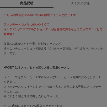
商品説明
サイズ／詳細
célon
セロン
こちらの商品はUSAGI ONLINE限定アイテムとなります
Clarks Premium
アップデートでさらに使いやすく♡
クラークス
キルティング3SETマルチショルダーがお客様の声をもとにアップデートして
新登場！
CODE A
コードエー
毎日のお出かけやお仕事、特別なシーンなど。
様々なシチュエーションで使える「かわいい×実用性」を叶えたマルチショル
COLE HAAN
ダーです。
コール ハーン
CONVERSE
■POINT 01｜スマホもすっぽり入る大容量ケースに
コンバース
レビューでも多かった「スマホが入らない…」というお声にお応えしサイズ
を見直し。
DANSKIN
スマホケースをつけたままでもすっぽり入る、余裕のある容量にアップデー
ダンスキン
トしました。
縦に大きく開く仕様で出し入れもスムーズ。
さらに内側にはカードが3枚入るポケット付き。