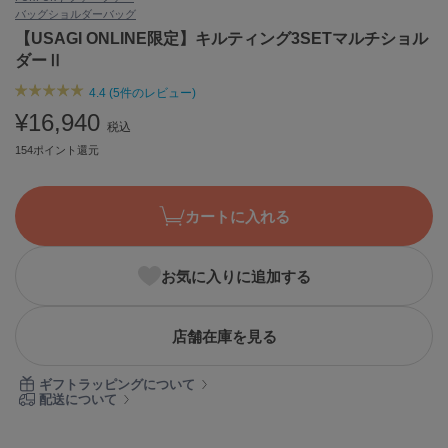
バッグ
ショルダーバッグ
ASICS
アシックス
【USAGI ONLINE限定】キルティング3SETマルチショル
ダーⅡ
4.4 (5件のレビュー)
Ballelite
¥16,940
バレリット
税込
154ポイント還元
BANDOLIER
バンドリヤー
カートに入れる
Barbour
バブアー
お気に入りに追加する
Beyond Closet
ビヨンドクローゼット
店舗在庫を見る
Calvin Klein
ギフトラッピングについて
カルバン・クライン
配送について
CELFORD
セルフォード