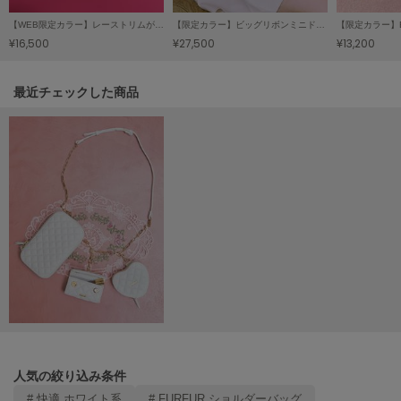
USAGI Gallery
ウサギギャラリー
【WEB限定カラー】レーストリムがま口バッグ
【限定カラー】ビッグリボンミニドレス
【限定カラー】
¥16,500
¥27,500
¥13,200
USAGI Gift
ウサギギフト
関連記事
最近チェックした商品
USAGI Item
ウサギアイテム
USAGI Vintage
ウサギヴィンテージ
VEJA
ヴェジャ
人気の絞り込み条件
# 快適 ホワイト系
# FURFUR ショルダーバッグ