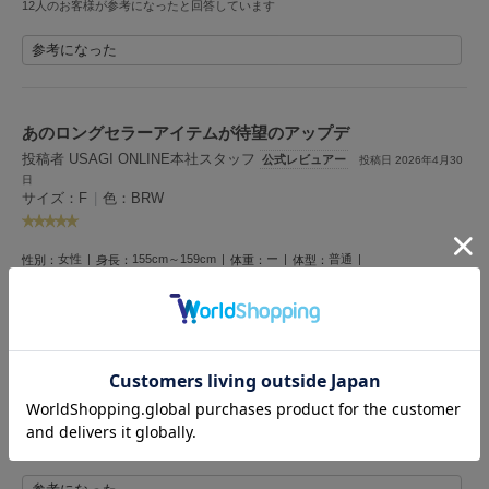
12人のお客様が参考になったと回答しています
Mila Owen
ミラオーウェン
参考になった
MOIGE
モワージュ
あのロングセラーアイテムが待望のアップデ
MUCHA
ミュシャ
投稿者 USAGI ONLINE本社スタッフ
公式レビュアー
投稿日 2026年4月30
日
サイズ：F
|
色：BRW
NEW Balance
ニューバランス
女性
155cm～159cm
ー
普通
性別：
身長：
体重：
体型：
ストレート
M
骨格：
普段の購入サイズ：
nezu
ネズ
これさえあれば出かけられる！
プライベートはもちろん、私用と社用のスマホ2台入れられるのでお仕事の時にも
NIKE
使ってます◎
ナイキ
カードはポケットに入れたままでも反応するのでそのまま社員証をピッ！しており
ます！私は大人可愛く持てるミニハート柄のBRWを愛用中♡
NOWNS
ナウンス
5人のお客様が参考になったと回答しています
null.