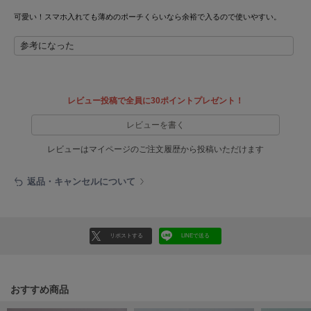
可愛い！スマホ入れても薄めのポーチくらいなら余裕で入るので使いやすい。
Sneakers by emmi
スニーカーズ バイ エミ
参考になった
Snow Peak
スノーピーク
レビュー投稿で全員に30ポイントプレゼント！
SNIDEL
スナイデル
レビューを書く
SNIDEL HOME
レビューはマイページのご注文履歴から投稿いただけます
スナイデル ホーム
返品・キャンセルについて
SOFER
ソフェル
SOMEWHERE BUTTER.
サムウェアバター
リポストする
LINEで送る
SORIN
ソリン
おすすめ商品
Stylevoice for xxx
スタイルヴォイスフォー