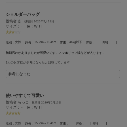
poláura
ポローラ
ショルダーバッグ
PUMA
投稿者 あ
投稿日 2026年5月31日
プーマ
サイズ：F
|
色：WHT
女性
150cm～154cm
44kg以下
ー
ー
性別：
身長：
体重：
体型：
骨格：
Reebok
リーボック
初期汚れがありましたが可愛いです。スマホリップ鏡などが入ります。
1人のお客様が参考になったと回答しています
SALOMON
参考になった
サロモン
sanrio house
サンリオハウス
使いやすくて可愛い
投稿者 らっこ
投稿日 2026年6月13日
SESAME STREET MARKET
サイズ：F
|
色：WHT
セサミストリートマーケット
SHAKA
女性
150cm～154cm
ー
ー
ー
性別：
身長：
体重：
体型：
骨格：
シャカ