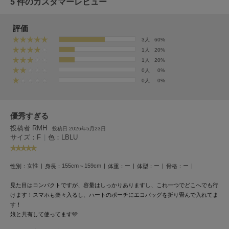
5 件のカスタマーレビュー
LILY BROWN
リリーブラウン
評価
3人
60%
LILY BROWN Lingerie
リリーブラウンランジェリー
1人
20%
1人
20%
0人
0%
LITTLE UNION TOKYO
リトルユニオン トウキョウ
0人
0%
優秀すぎる
made of Organics
メイドオブオーガニクス
投稿者 RMH
投稿日 2026年5月23日
サイズ：F
|
色：LBLU
MICHU COQUETTE
ミチュ コケット
女性
155cm～159cm
ー
ー
ー
性別：
身長：
体重：
体型：
骨格：
MIESROHE
ミースロエ
見た目はコンパクトですが、容量はしっかりありますし、これ一つでどこへでも行
けます！スマホも楽々入るし、ハートのポーチにエコバッグを折り畳んで入れてま
す！
miies miim
ミーエスミーム
娘と共有して使ってます🩷