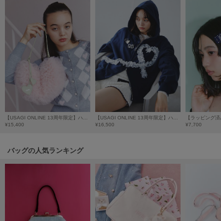
SUICOKE
スイコック
SUPERGA
スペルガ
swanë
スワネ
【USAGI ONLINE 13周年限定】ハートチュールフリルバッグ
【USAGI ONLINE 13周年限定】ハートレースパーカー
TAW&TOE
¥15,400
¥16,500
¥7,700
トーアンドトー
TEVA
バッグの人気ランキング
テバ
The Barnnet
ザバーネット
THE NORTH FACE
ザ・ノース・フェイス