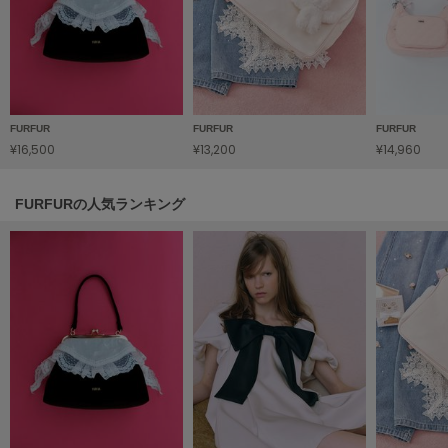
TODAYFUL
トゥデイフル
TSURU by Mariko Oikawa
ツルバイマリコオイカワ
FURFUR
FURFUR
FURFUR
¥16,500
¥13,200
¥14,960
UGG
アグ
FURFURの人気ランキング
UNDERSON UNDERSON
アンダーソン アンダーソン
un/neu
アンノイ
URBAN RESEARCH ROSSO
アーバンリサーチ ロッソ
USAGI Books
ウサギブックス