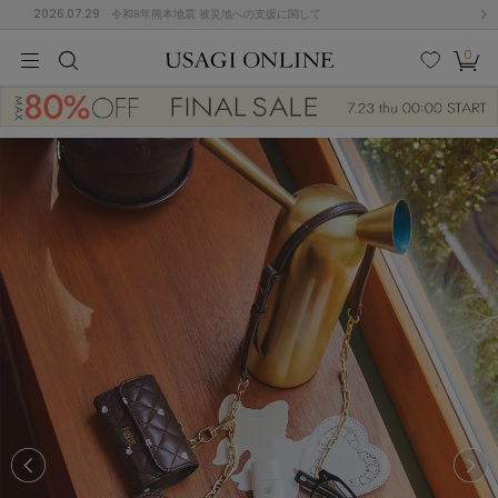
2026.07.29
令和8年熊本地震 被災地への支援に関して
0
MEN
MEN
KIDS
KIDS
BABY
BABY
BEAUTY
BEAUTY
LIFE STYLE
LIFE STYLE
検索
お気
カー
に入
ト
り
(646)
(2888)
B
C
D
E
F
G
I
J
K
L
M
N
ス/ドレス (1134)
P
Q
R
S
T
U
(543)
その
W
X
Y
Z
他
847)
ルームウェア (534)
ACYM
アシーム
(121)