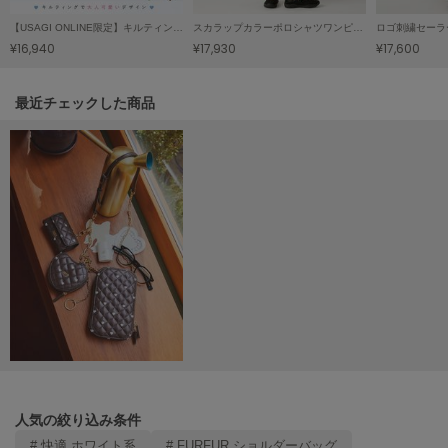
USAGI Gallery
ウサギギャラリー
【USAGI ONLINE限定】キルティング3SETマルチショルダーⅡ
スカラップカラーポロシャツワンピース
ロゴ刺繍セーラ
¥16,940
¥17,930
¥17,600
USAGI Gift
ウサギギフト
関連記事
最近チェックした商品
USAGI Item
ウサギアイテム
USAGI Vintage
ウサギヴィンテージ
VEJA
ヴェジャ
人気の絞り込み条件
# 快適 ホワイト系
# FURFUR ショルダーバッグ