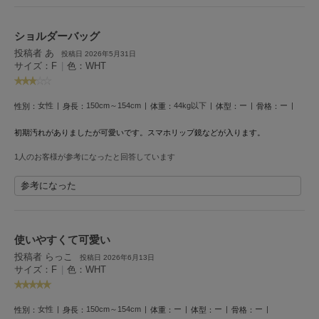
poláura
ポローラ
ショルダーバッグ
PUMA
投稿者 あ
投稿日 2026年5月31日
プーマ
サイズ：F
|
色：WHT
女性
150cm～154cm
44kg以下
ー
ー
性別：
身長：
体重：
体型：
骨格：
Reebok
リーボック
初期汚れがありましたが可愛いです。スマホリップ鏡などが入ります。
1人のお客様が参考になったと回答しています
SALOMON
参考になった
サロモン
sanrio house
サンリオハウス
使いやすくて可愛い
投稿者 らっこ
投稿日 2026年6月13日
SESAME STREET MARKET
サイズ：F
|
色：WHT
セサミストリートマーケット
SHAKA
女性
150cm～154cm
ー
ー
ー
性別：
身長：
体重：
体型：
骨格：
シャカ