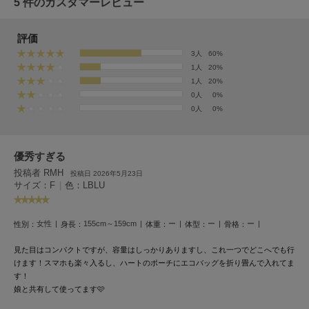
5 件のカスタマーレビュー
LILY BROWN
リリーブラウン
評価
3人
60%
LILY BROWN Lingerie
リリーブラウンランジェリー
1人
20%
1人
20%
0人
0%
LITTLE UNION TOKYO
リトルユニオン トウキョウ
0人
0%
優秀すぎる
made of Organics
メイドオブオーガニクス
投稿者 RMH
投稿日 2026年5月23日
サイズ：F
|
色：LBLU
MICHU COQUETTE
ミチュ コケット
女性
155cm～159cm
ー
ー
ー
性別：
身長：
体重：
体型：
骨格：
MIESROHE
ミースロエ
見た目はコンパクトですが、容量はしっかりありますし、これ一つでどこへでも行
けます！スマホも楽々入るし、ハートのポーチにエコバッグを折り畳んで入れてま
す！
miies miim
ミーエスミーム
娘と共有して使ってます🩷