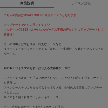
商品説明
サイズ／詳細
célon
セロン
こちらの商品はUSAGI ONLINE限定アイテムとなります
Clarks Premium
アップデートでさらに使いやすく♡
クラークス
キルティング3SETマルチショルダーがお客様の声をもとにアップデートして
新登場！
CODE A
コードエー
毎日のお出かけやお仕事、特別なシーンなど。
様々なシチュエーションで使える「かわいい×実用性」を叶えたマルチショル
COLE HAAN
ダーです。
コール ハーン
CONVERSE
■POINT 01｜スマホもすっぽり入る大容量ケースに
コンバース
レビューでも多かった「スマホが入らない…」というお声にお応えしサイズ
を見直し。
DANSKIN
スマホケースをつけたままでもすっぽり入る、余裕のある容量にアップデー
ダンスキン
トしました。
縦に大きく開く仕様で出し入れもスムーズ。
さらに内側にはカードが3枚入るポケット付き。