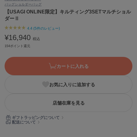
バッグ
ショルダーバッグ
ASICS
アシックス
【USAGI ONLINE限定】キルティング3SETマルチショル
ダーⅡ
4.4 (5件のレビュー)
Ballelite
¥16,940
バレリット
税込
154ポイント還元
BANDOLIER
バンドリヤー
カートに入れる
Barbour
バブアー
お気に入りに追加する
Beyond Closet
ビヨンドクローゼット
店舗在庫を見る
Calvin Klein
ギフトラッピングについて
カルバン・クライン
配送について
CELFORD
セルフォード