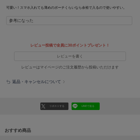
可愛い！スマホ入れても薄めのポーチくらいなら余裕で入るので使いやすい。
Sneakers by emmi
スニーカーズ バイ エミ
参考になった
Snow Peak
スノーピーク
レビュー投稿で全員に30ポイントプレゼント！
SNIDEL
スナイデル
レビューを書く
SNIDEL HOME
レビューはマイページのご注文履歴から投稿いただけます
スナイデル ホーム
返品・キャンセルについて
SOFER
ソフェル
SOMEWHERE BUTTER.
サムウェアバター
リポストする
LINEで送る
SORIN
ソリン
おすすめ商品
Stylevoice for xxx
スタイルヴォイスフォー