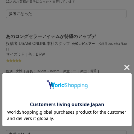
12人のお客様が参考になったと回答しています
Mila Owen
ミラオーウェン
参考になった
MOIGE
モワージュ
あのロングセラーアイテムが待望のアップデ
MUCHA
ミュシャ
投稿者 USAGI ONLINE本社スタッフ
公式レビュアー
投稿日 2026年4月30
日
サイズ：F
|
色：BRW
NEW Balance
ニューバランス
女性
155cm～159cm
ー
普通
性別：
身長：
体重：
体型：
ストレート
M
骨格：
普段の購入サイズ：
nezu
ネズ
これさえあれば出かけられる！
プライベートはもちろん、私用と社用のスマホ2台入れられるのでお仕事の時にも
NIKE
使ってます◎
ナイキ
カードはポケットに入れたままでも反応するのでそのまま社員証をピッ！しており
ます！私は大人可愛く持てるミニハート柄のBRWを愛用中♡
NOWNS
ナウンス
5人のお客様が参考になったと回答しています
null.