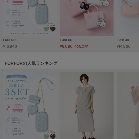
TODAYFUL
トゥデイフル
TSURU by Mariko Oikawa
ツルバイマリコオイカワ
FURFUR
FURFUR
FURFUR
¥16,940
¥8,580
¥14,960
40%OFF
UGG
アグ
FURFURの人気ランキング
UNDERSON UNDERSON
アンダーソン アンダーソン
un/neu
アンノイ
URBAN RESEARCH ROSSO
アーバンリサーチ ロッソ
USAGI Books
ウサギブックス