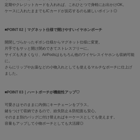
EIMY ISTOIRE
定期やクレジットカードを入れれば、これひとつで身軽にお出かけOK。
エイミー イストワール
ケースに入れたままでもICカードが反応するのも嬉しいポイント◎
emmi
エミ
■POINT 02｜マグネット仕様で開けやすいイヤホンポーチ
emmi atelier
エミ アトリエ
開閉しづらかったギボシ仕様からマグネット仕様に変更。
片手でもサッと開け閉めできてストレスフリーに。
emmi yoga
サイズも大きくなり、AirPodsはもちろん他のワイヤレスイヤホンも収納可能
エミヨガ
に。
さらにリップやお薬などの小物入れとしても使えるマルチなポーチに仕上げ
ETRÉ TOKYO
ました。
エトレトウキョウ
ey
■POINT 03｜ハートポーチが機能性アップ♡
アイ
可愛さはそのままに内側にキーチェーンをプラス。
鍵をつけて収納できるので、紛失防止＆防犯面も安心。
そのまま別のバッグに付け替えればキーケースとしても使えます。
FILA
フィラ
容量もアップして小物ポーチとしても大活躍◎
FRAY I.D