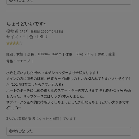
参考になった
ヌル
ちょうどいいです~
On
投稿者 ひぴ
オン
投稿日 2026年5月23日
サイズ：F
|
色：LBLU
Onitsuka Tiger
オニツカ タイガー
女性
160cm～164cm
55kg～59㎏
普通
性別：
身長：
体重：
体型：
ウエーブ
骨格：
ORGUE
オルグ
水色を買いました!他のマルチショルダーより全然入ります！
メインの方に薄型の財布、硬質カードin推しのトレカ×2入れてもまだ入りそうでし
ORR
オル
た!(100均財布にしたらスマホも入る)
ハートのポーチには家の鍵と車のスマートキー両方入ります!それ以外ならAirPods
も入った。リップケースにはリップ2本入りました。
サブバッグを基本的に持ち歩くしちょっとした外出ならちょうどいい大きさです
ദ്ദി՞ - ̫ -՞)‎♡
PATRICK
パトリック
3人のお客様が参考になったと回答しています
Philly chocolate
フィリーチョコレート
参考になった