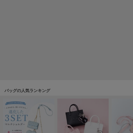
SUICOKE
スイコック
SUPERGA
スペルガ
swanë
スワネ
TAW&TOE
トーアンドトー
TEVA
バッグの人気ランキング
テバ
The Barnnet
ザバーネット
THE NORTH FACE
ザ・ノース・フェイス