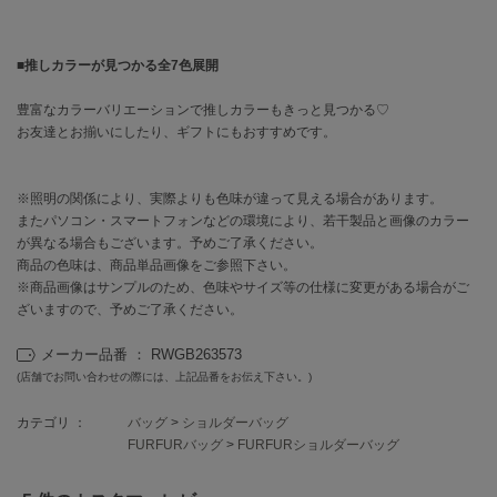
HUNTER
ハンター
■推しカラーが見つかる全7色展開
HOKA ONEONE
ホカ オネオネ
豊富なカラーバリエーションで推しカラーもきっと見つかる♡
お友達とお揃いにしたり、ギフトにもおすすめです。
KEEN
キーン
※照明の関係により、実際よりも色味が違って見える場合があります。
またパソコン・スマートフォンなどの環境により、若干製品と画像のカラー
が異なる場合もございます。予めご了承ください。
商品の色味は、商品単品画像をご参照下さい。
LAATO
※商品画像はサンプルのため、色味やサイズ等の仕様に変更がある場合がご
ラート
ざいますので、予めご了承ください。
le
ル
メーカー品番 ： RWGB263573
(店舗でお問い合わせの際には、上記品番をお伝え下さい。)
le coq sportif
ルコックスポルティフ
カテゴリ ：
バッグ
>
ショルダーバッグ
FURFURバッグ
>
FURFURショルダーバッグ
LeSportsac
レスポートサック