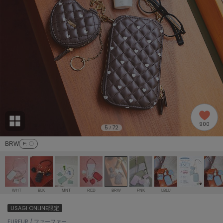
adidas
アディダス
(1978)
adidas by Stella McCartney
アディダス バイ ステラマッカートニー
858)
ALLISON BROWN
アリソンブラウン
97)
amabro
アマブロ
リー (632)
Ame no chi Hare
900
アメノチハレ
5
72
/
ョン雑貨 (842)
BRW
F
: 〇
AMOMMA
アモマ
/ランジェリー (127)
ánuans
ェア (119)
アニュアンス
WHT
BLK
MNT
RED
BRW
PNK
LBLU
ànuke
USAGI ONLINE限定
 (124)
アンヌーク
FURFUR / ファーファー