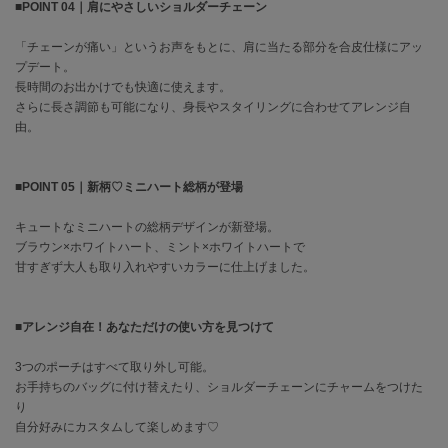
フレイアイディー
■POINT 04｜肩にやさしいショルダーチェーン
FURFUR
「チェーンが痛い」というお声をもとに、肩に当たる部分を合皮仕様にアッ
ファーファー
プデート。
長時間のお出かけでも快適に使えます。
さらに長さ調節も可能になり、身長やスタイリングに合わせてアレンジ自
由。
gelato pique
ジェラート ピケ
■POINT 05｜新柄♡ミニハート総柄が登場
GELATO PIQUE CAT&DOG
ジェラート ピケ キャットアンドドッグ
キュートなミニハートの総柄デザインが新登場。
ブラウン×ホワイトハート、ミント×ホワイトハートで
gelato pique Sleep
ジェラート ピケ スリープ
甘すぎず大人も取り入れやすいカラーに仕上げました。
GRAMICCI
グラミチ
■アレンジ自在！あなただけの使い方を見つけて
3つのポーチはすべて取り外し可能。
お手持ちのバッグに付け替えたり、ショルダーチェーンにチャームをつけた
Henon.
り
へノン
自分好みにカスタムして楽しめます♡