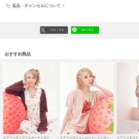
フレイアイディー
返品・キャンセルについて
FURFUR
ファーファー
リポストする
LINEで送る
gelato pique
ジェラート ピケ
おすすめ商品
GELATO PIQUE CAT&DOG
ジェラート ピケ キャットアンドドッグ
gelato pique Sleep
ジェラート ピケ スリープ
GRAMICCI
グラミチ
Henon.
へノン
エアリーモコフリルカーディガン
エアリーモコストロベリージャガードプルオーバー