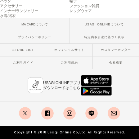
バッグ
帽子
poláura
アクセサリー
ファッション雑貨
ポローラ
インナー/ランジェリー
レッグウェア
水着/浴衣
PUMA
MA CARDについて
USAGI ONLINEについて
プーマ
プライバシーポリシー
特定商取引法に基づく表示
STORE LIST
オフィシャルサイト
カスタマーセンター
Reebok
リーボック
ご利用ガイド
ご利用規約
会社概要
SALOMON
USAGI ONLINEアプリ
サロモン
ダウンロードはこちら
sanrio house
サンリオハウス
SESAME STREET MARKET
セサミストリートマーケット
x
facebook
instagram
LINE
mail
SHAKA
Copyright © 2018 Usagi Online Co.,Ltd. All Rights Reserved.
シャカ