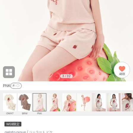
adidas
アディダス
(2008)
adidas by Stella McCartney
アディダス バイ ステラマッカートニー
914)
ALLISON BROWN
アリソンブラウン
03)
amabro
アマブロ
リー (655)
Ame no chi Hare
488
アメノチハレ
3
32
/
ョン雑貨 (848)
PNK
F
: 〇
AMOMMA
アモマ
/ランジェリー (127)
ánuans
ェア (124)
アニュアンス
OWHT
BRW
PNK
ànuke
WEB限定
 (121)
アンヌーク
gelato pique / ジェラート ピケ