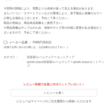
EIMY ISTOIRE
エイミー イストワール
※照明の関係により、実際よりも色味が違って見える場合があります。
またパソコン・スマートフォンなどの環境により、若干製品と画像のカラー
emmi
エミ
が異なる場合もございます。予めご了承ください。
商品の色味は、商品単品画像をご参照下さい。
※商品画像はサンプルのため、色味やサイズ等の仕様に変更がある場合がご
emmi atelier
エミ アトリエ
ざいますので、予めご了承ください。
emmi yoga
メーカー品番 ： PWNT264111
エミヨガ
(店舗でお問い合わせの際には、上記品番をお伝え下さい。)
ETRÉ TOKYO
カテゴリ ：
部屋着/ルームウェア
>
セットアップ
エトレトウキョウ
gelato pique部屋着/ルームウェア
>
gelato piqueセットアッ
プ
ey
アイ
レビュー投稿で全員に30ポイントプレゼント！
FILA
レビューを書く
フィラ
レビューはマイページのご注文履歴から投稿いただけます
FRAY I.D