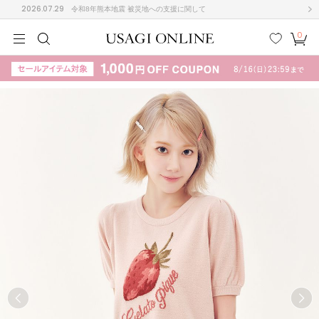
2026.07.29
令和8年熊本地震 被災地への支援に関して
0
MEN
MEN
KIDS
KIDS
BABY
BABY
BEAUTY
BEAUTY
LIFE STYLE
LIFE STYLE
検索
お気
カー
に入
ト
り
(708)
(3024)
B
C
D
E
F
G
I
J
K
L
M
N
ス/ドレス (1160)
P
Q
R
S
T
U
(561)
その
W
X
Y
Z
他
882)
ルームウェア (541)
ACYM
アシーム
(121)