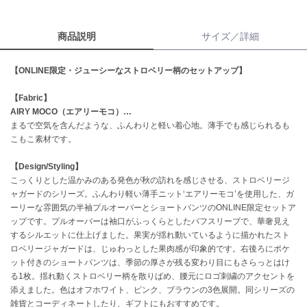
célon
商品説明
サイズ／詳細
セロン
Clarks Premium
【ONLINE限定・ジューシーなストロベリー柄のセットアップ】
クラークス
【Fabric】
CODE A
AIRY MOCO（エアリーモコ）…
コードエー
まるで空気を含んだような、ふんわりと軽い着心地。薄手でも感じられるも
こもこ素材です。
COLE HAAN
コール ハーン
【Design/Styling】
こっくりとした温かみのある発色が秋の訪れを感じさせる、ストロベリージ
CONVERSE
ャガードのシリーズ。ふんわり軽い薄手ニット‘エアリーモコ’を使用した、ガ
コンバース
ーリーな雰囲気の半袖プルオーバーとショートパンツのONLINE限定セットア
ップです。プルオーバーは袖口がふっくらとしたパフスリーブで、華奢見え
するシルエットに仕上げました。果実が揺れ動いているように描かれたスト
DANSKIN
ロベリージャガードは、じゅわっとした果肉感が印象的です。右後ろにポケ
ダンスキン
ット付きのショートパンツは、季節の厚さが残る変わり目にもさらっとはけ
る1枚。揺れ動くストロベリー柄を散りばめ、腰元にロゴ刺繍のアクセントを
添えました。色はオフホワイト、ピンク、ブラウンの3色展開。同シリーズの
雑貨とコーディネートしたり、ギフトにもおすすめです。