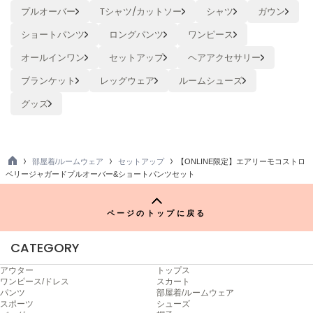
ヌル
プルオーバー
Tシャツ/カットソー
シャツ
ガウン
ショートパンツ
ロングパンツ
ワンピース
オールインワン
セットアップ
ヘアアクセサリー
On
オン
ブランケット
レッグウェア
ルームシューズ
Onitsuka Tiger
グッズ
オニツカ タイガー
ORGUE
オルグ
部屋着/ルームウェア
セットアップ
【ONLINE限定】エアリーモコストロ
TO
ベリージャガードプルオーバー&ショートパンツセット
ORR
P
オル
ページのトップに戻る
CATEGORY
PATRICK
パトリック
アウター
トップス
ワンピース/ドレス
スカート
Philly chocolate
パンツ
部屋着/ルームウェア
フィリーチョコレート
スポーツ
シューズ