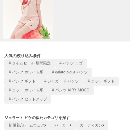
Mila Owen
ミラオーウェン
MOIGE
モワージュ
MUCHA
ミュシャ
人気の絞り込み条件
NEW Balance
# タイムセール 期間限定
# パンツ ロゴ
ニューバランス
# パンツ ホワイト系
# gelato pique パンツ
nezu
# パンツ ギフト
# ジャガード パンツ
# ニット ギフト
ネズ
# ニット ホワイト系
# パンツ AIRY MOCO
NIKE
# パンツ セットアップ
ナイキ
NOWNS
ナウンス
ジェラート ピケの似たカテゴリを探す
部屋着/ルームウェア
パーカー
カーディガン
null.