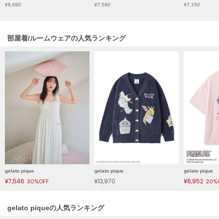
HUNTER
¥8,690
¥7,590
¥7,150
ハンター
HOKA ONEONE
部屋着/ルームウェアの人気ランキング
ホカ オネオネ
KEEN
キーン
LAATO
ラート
le
ル
gelato pique
gelato pique
gelato pique
le coq sportif
¥7,546
¥13,970
¥6,952
30%OFF
20%
ルコックスポルティフ
LeSportsac
gelato piqueの人気ランキング
レスポートサック