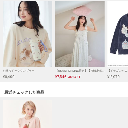
LILY BROWN
リリーブラウン
LILY BROWN Lingerie
リリーブラウンランジェリー
LITTLE UNION TOKYO
リトルユニオン トウキョウ
made of Organics
メイドオブオーガニクス
お散歩ドッグタンブラー
【USAGI ONLINE限定】【接触冷感】モチーフ柄カップインワンピース
¥6,490
¥7,546
¥13,970
30%OFF
MICHU COQUETTE
ミチュ コケット
関連記事
最近チェックした商品
MIESROHE
ミースロエ
miies miim
ミーエスミーム