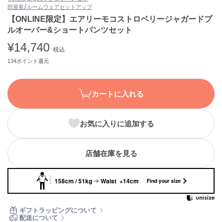
部屋着/ルームウェア
セットアップ
ASICS
アシックス
【ONLINE限定】エアリーモコストロベリージャガードプ
ルオーバー&ショートパンツセット
¥14,740
税込
Ballelite
134ポイント還元
バレリット
BANDOLIER
バンドリヤー
カートに入れる
Barbour
バブアー
お気に入りに追加する
Beyond Closet
ビヨンドクローゼット
店舗在庫を見る
158cm / 51kg
Waist +14cm
Find your size
Calvin Klein
カルバン・クライン
ギフトラッピングについて
CELFORD
配送について
セルフォード