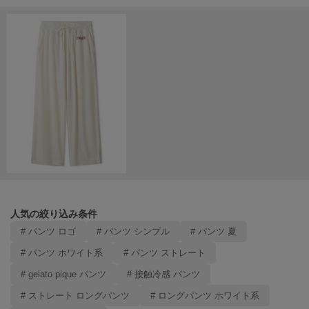
Mila Owen
ミラオーウェン
MOIGE
モワージュ
MUCHA
ミュシャ
NEW Balance
ニューバランス
nezu
ネズ
人気の絞り込み条件
NIKE
# パンツ ロゴ
# パンツ シンプル
# パンツ 夏
ナイキ
# パンツ ホワイト系
# パンツ ストレート
NOWNS
# gelato pique パンツ
# 接触冷感 パンツ
ナウンス
# ストレート ロングパンツ
# ロングパンツ ホワイト系
null.