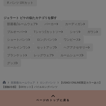
ヌル
# パンツ UVカット
ジェラート ピケの似たカテゴリを探す
On
部屋着/ルームウェア
パーカー
カーディガン
オン
プルオーバー
Tシャツ/カットソー
シャツ
ガウン
Onitsuka Tiger
オニツカ タイガー
ショートパンツ
ロングパンツ
ワンピース
オールインワン
セットアップ
ヘアアクセサリー
ORGUE
オルグ
ブランケット
レッグウェア
ルームシューズ
ORR
グッズ
オル
PATRICK
部屋着/ルームウェア
ロングパンツ
【USAGI ONLINE限定カラーあり】
パトリック
TO
【接触冷感】【UVカット】パイルロングパンツ
P
Philly chocolate
フィリーチョコレート
ページのトップに戻る