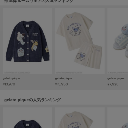
部屋着/ルームウェアの人気ランキング
HUNTER
ハンター
HOKA ONEONE
ホカ オネオネ
KEEN
キーン
LAATO
ラート
gelato pique
gelato pique
gelato pique
¥13,970
¥15,950
¥7,920
le
ル
gelato piqueの人気ランキング
le coq sportif
ルコックスポルティフ
LeSportsac
レスポートサック