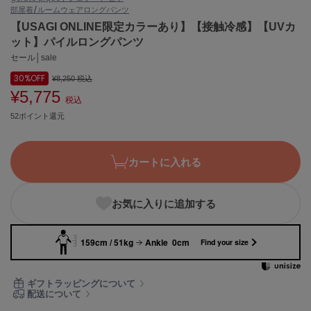
部屋着/ルームウェア
ロングパンツ
ASICS
アシックス
【USAGI ONLINE限定カラーあり】【接触冷感】【UVカ
ット】パイルロングパンツ
セール│sale
30%
OFF
Ballelite
¥8,250
税込
バレリット
¥5,775
税込
52ポイント還元
BANDOLIER
バンドリヤー
Barbour
カートに入れる
バブアー
Beyond Closet
お気に入りに追加する
ビヨンドクローゼット
159cm / 51kg
Ankle 0cm
Find your size
Calvin Klein
カルバン・クライン
ギフトラッピングについて
配送について
CELFORD
セルフォード