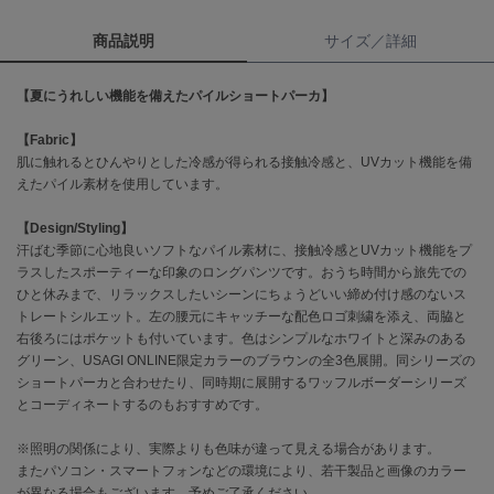
商品説明
サイズ／詳細
célon
セロン
【夏にうれしい機能を備えたパイルショートパーカ】
Clarks Premium
クラークス
【Fabric】
肌に触れるとひんやりとした冷感が得られる接触冷感と、UVカット機能を備
CODE A
えたパイル素材を使用しています。
コードエー
【Design/Styling】
COLE HAAN
コール ハーン
汗ばむ季節に心地良いソフトなパイル素材に、接触冷感とUVカット機能をプ
ラスしたスポーティーな印象のロングパンツです。おうち時間から旅先での
ひと休みまで、リラックスしたいシーンにちょうどいい締め付け感のないス
CONVERSE
コンバース
トレートシルエット。左の腰元にキャッチーな配色ロゴ刺繍を添え、両脇と
右後ろにはポケットも付いています。色はシンプルなホワイトと深みのある
グリーン、USAGI ONLINE限定カラーのブラウンの全3色展開。同シリーズの
ショートパーカと合わせたり、同時期に展開するワッフルボーダーシリーズ
DANSKIN
とコーディネートするのもおすすめです。
ダンスキン
※照明の関係により、実際よりも色味が違って見える場合があります。
またパソコン・スマートフォンなどの環境により、若干製品と画像のカラー
が異なる場合もございます。予めご了承ください。