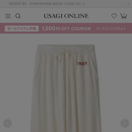
2026.07.29
令和8年熊本地震 被災地への支援に関して
0
MEN
MEN
KIDS
KIDS
BABY
BABY
BEAUTY
BEAUTY
LIFE STYLE
LIFE STYLE
検索
お気
カー
に入
ト
り
(715)
(3074)
B
C
D
E
F
G
I
J
K
L
M
N
ス/ドレス (1179)
P
Q
R
S
T
U
(570)
その
W
X
Y
Z
他
890)
ルームウェア (535)
ACYM
アシーム
(121)