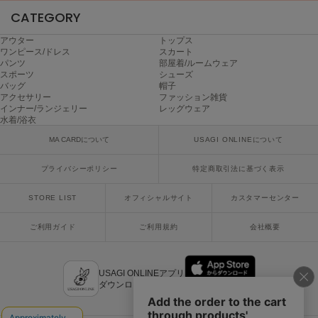
poláura
CATEGORY
ポローラ
アウター
トップス
PUMA
ワンピース/ドレス
スカート
プーマ
パンツ
部屋着/ルームウェア
スポーツ
シューズ
バッグ
帽子
アクセサリー
ファッション雑貨
インナー/ランジェリー
レッグウェア
Reebok
水着/浴衣
リーボック
MA CARDについて
USAGI ONLINEについて
プライバシーポリシー
特定商取引法に基づく表示
SALOMON
サロモン
STORE LIST
オフィシャルサイト
カスタマーセンター
sanrio house
ご利用ガイド
ご利用規約
会社概要
サンリオハウス
SESAME STREET MARKET
セサミストリートマーケット
USAGI ONLINEアプリ
ダウンロードはこちら
SHAKA
シャカ