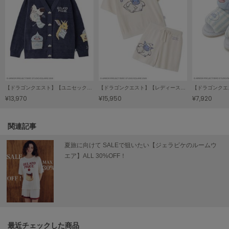
LILY BROWN
リリーブラウン
LILY BROWN Lingerie
リリーブラウンランジェリー
LITTLE UNION TOKYO
リトルユニオン トウキョウ
【ドラゴンクエスト】【ユニセックス】ジャガードカーディガン
【ドラゴンクエスト】【レディース】ジャガード半袖プルオーバー&ショートパンツセット
¥13,970
¥15,950
¥7,920
made of Organics
メイドオブオーガニクス
関連記事
夏旅に向けて SALEで狙いたい【ジェラピケのルームウ
MICHU COQUETTE
ミチュ コケット
エア】ALL 30%OFF！
MIESROHE
ミースロエ
miies miim
ミーエスミーム
最近チェックした商品