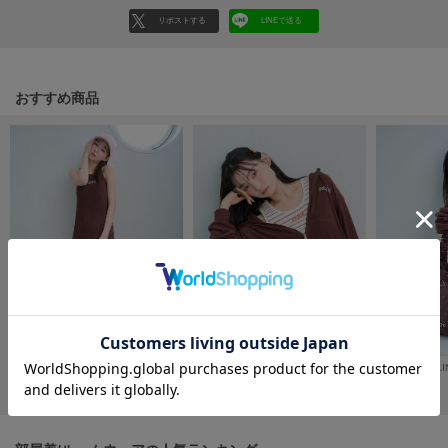
フレイアイディー
リポストする
LINEで送る
FURFUR
ファーファー
おすすめ商品
gelato pique
ジェラート ピケ
GELATO PIQUE CAT&DOG
ジェラート ピケ キャットアンドドッグ
gelato pique Sleep
ジェラート ピケ スリープ
GRAMICCI
グラミチ
【USAGI ONLINE限定】【接触冷感】【UVカット】パイルカップインワンピース
【USAGI ONLINE限定カラーあり】【接触冷感】【UVカット】パイル短丈パーカ
¥6,237
¥6,853
¥9,900
Henon.
へノン