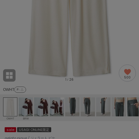
adidas
アディダス
(2005)
adidas by Stella McCartney
アディダス バイ ステラマッカートニー
916)
ALLISON BROWN
アリソンブラウン
07)
amabro
アマブロ
リー (664)
Ame no chi Hare
500
アメノチハレ
1
26
/
ョン雑貨 (865)
OWHT
F
: △
AMOMMA
アモマ
/ランジェリー (127)
ánuans
ェア (121)
アニュアンス
OWHT
BRW
ànuke
sale
USAGI ONLINE限定
 (124)
アンヌーク
gelato pique / ジェラート ピケ