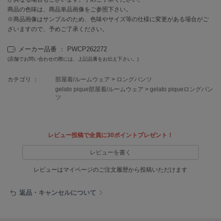
EIMY ISTOIRE
エイミー イストワール
商品の色味は、商品単品画像をご参照下さい。
※商品画像はサンプルのため、色味やサイズ等の仕様に変更がある場合がご
ざいますので、予めご了承ください。
emmi
エミ
メーカー品番 ： PWCP262272
emmi atelier
(店舗でお問い合わせの際には、上記品番をお伝え下さい。)
エミ アトリエ
カテゴリ ：
部屋着/ルームウェア
>
ロングパンツ
emmi yoga
gelato pique部屋着/ルームウェア
>
gelato piqueロングパン
エミヨガ
ツ
ETRÉ TOKYO
エトレトウキョウ
レビュー投稿で全員に30ポイントプレゼント！
ey
アイ
レビューを書く
レビューはマイページのご注文履歴から投稿いただけます
FILA
返品・キャンセルについて
フィラ
FRAY I.D