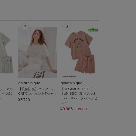
gelato pique
gelato pique
ジュアル
【抗菌防臭】バスタイム
【SESAME STREET】
シャツ&シ
CATワンポイントTシャツ
【UNISEX】裏毛プルオ
ット
ーバー＆ハーフパンツセ
¥5,720
ット
¥9,086
30%OFF