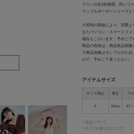
ラウンの全3色展開。同シリ
ワッフルボーダーシリーズと
※照明の関係により、実際よ
またパソコン・スマートフォ
場合もございます。予めご了
商品の色味は、商品単品画像
※商品画像はサンプルのため
ので、予めご了承ください。
アイテムサイズ
サイズ表記
着丈
ウ
F
93cm
67～
> 返品について
> サイズの測り方について