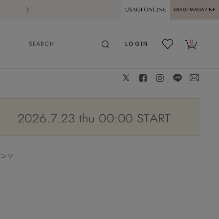
2026.07.28
熊本県熊本地方を震源とする地震の影響によ
USAGI ONLINE
USAGI
0
LOGIN
MAGAZINE
検
お気
カー
索
に入
ト
り
X
facebook
instagram
LINE
mail
パンツ