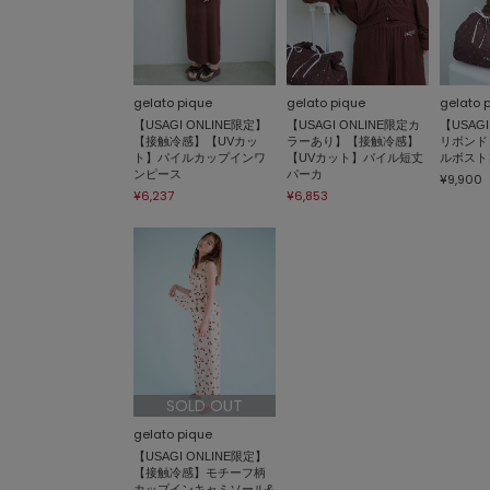
gelato pique
gelato pique
gelato 
【USAGI ONLINE限定】
【USAGI ONLINE限定カ
【USAGI
【接触冷感】【UVカッ
ラーあり】【接触冷感】
リボンド
ト】パイルカップインワ
【UVカット】パイル短丈
ルボスト
ンピース
パーカ
¥9,900
¥6,237
¥6,853
SOLD OUT
gelato pique
【USAGI ONLINE限定】
【接触冷感】モチーフ柄
カップインキャミソール&