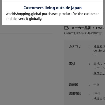
詳細情報
メーカー品番 ： PWCP2
(店舗でお問い合わせの際には、
カテゴリ
部屋着
gelat
ツ
素材
表地:レ
レーヨン
サステ
原産国
中国
洗濯表記
[本体]
洗濯表