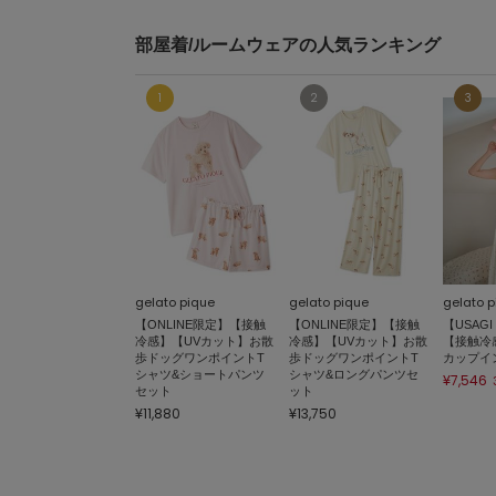
部屋着/ルームウェアの人気ランキング
gelato pique
gelato pique
gelato p
【ONLINE限定】【接触
【ONLINE限定】【接触
【USAGI
冷感】【UVカット】お散
冷感】【UVカット】お散
【接触冷
歩ドッグワンポイントT
歩ドッグワンポイントT
カップイ
シャツ&ショートパンツ
シャツ&ロングパンツセ
¥7,546
セット
ット
¥11,880
¥13,750