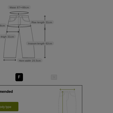
Waist
67〜86cm
Rise length
31cm
06cm
 thigh
31cm
Inseam length
62cm
Hem width
25.5cm
F
mended
ody type