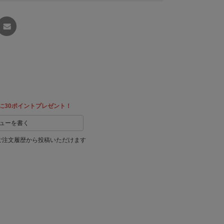
友達に
教える
に30ポイントプレゼント！
ューを書く
ご注文履歴から投稿いただけます