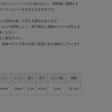
ーズのショートパーカと合わせたり、同時期に展開する
コーディネートするのもおすすめです。
りも色味が違って見える場合があります。
ンなどの環境により、若干製品と画像のカラーが異なる
承ください。
をご参照下さい。
、色味やサイズ等の仕様に変更がある場合がございます
エスト
ヒップ
股上
股下
わたり幅
裾幅
86cm
106cm
31cm
62cm
31cm
25.5cm