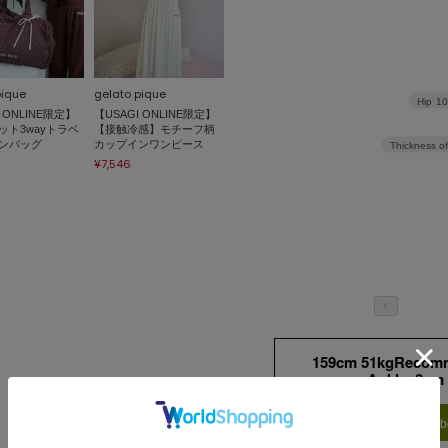
pique
gelato pique
Hip
1
 ONLINE限定】
【USAGI ONLINE限定】
ット3wayトラベ
【接触冷感】モチーフ柄
ンバッグ
カップインワンピース
Thickness of
¥7,546
159cm 51kgRecom
Ankle 0cm
Find out more on your b