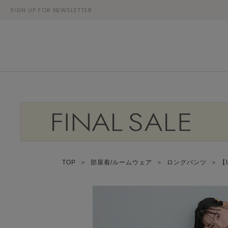
SIGN UP FOR NEWSLETTER
TOP
＞
部屋着/ルームウェア
＞
ロングパンツ
＞ 【