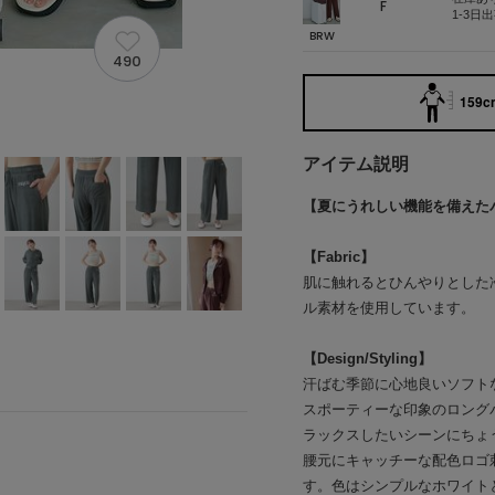
F
1-3日
BRW
490
159cm
アイテム説明
【夏にうれしい機能を備えた
【Fabric】
肌に触れるとひんやりとした
ル素材を使用しています。
【Design/Styling】
汗ばむ季節に心地良いソフト
スポーティーな印象のロング
ラックスしたいシーンにちょ
腰元にキャッチーな配色ロゴ
す。色はシンプルなホワイトと深