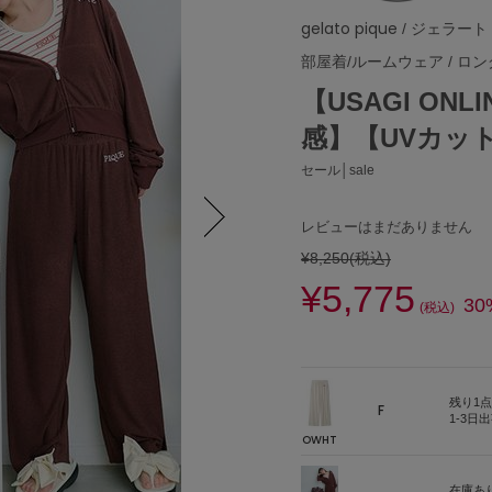
gelato pique
/ ジェラート
部屋着/ルームウェア
/
ロン
【USAGI O
感】【UVカッ
セール│sale
レビューはまだありません
¥8,250
(税込)
Next
¥5,775
30
(税込)
残り1点
F
1-3日
OWHT
在庫あ