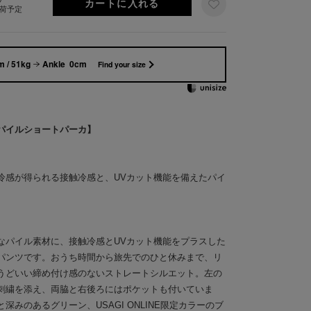
出荷予定
 / 51kg
Ankle 0cm
Find your size
パイルショートパーカ】
冷感が得られる接触冷感と、UVカット機能を備えたパイ
なパイル素材に、接触冷感とUVカット機能をプラスした
パンツです。おうち時間から旅先でのひと休みまで、リ
うどいい締め付け感のないストレートシルエット。左の
刺繍を添え、両脇と右後ろにはポケットも付いていま
みのあるグリーン、USAGI ONLINE限定カラーのブ