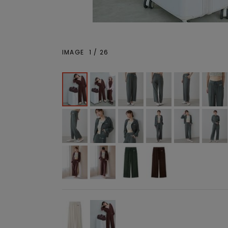
IMAGE
1
/
26