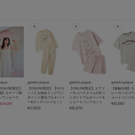
ique
gelato pique
gelato pique
gelato pique
 ONLINE限定】
【ONLINE限定】【UVカ
【ONLINE限定】エアリ
【接触冷感】カ
感】モチーフ柄
ット】お散歩ドッグワン
ーモコバスタイムCATジ
レーヨンロゴT
ンワンピース
ポイント裏毛プルオーバ
ャガードプルオーバー&
ョートパンツセ
ー&ロングパンツセット
ショートパンツセット
¥10,340
30%OFF
¥17,600
¥15,070