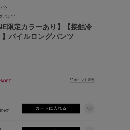
 ピケ
グパンツ
NLINE限定カラーあり】【接触冷
ト】パイルロングパンツ
%
52ポイント還元
OFF
出荷予定
り