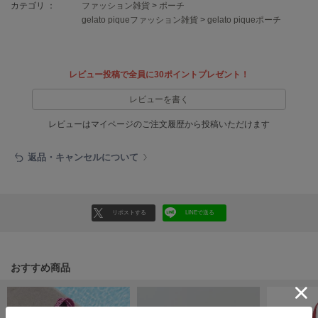
EIMY ISTOIRE
カテゴリ ：
ファッション雑貨
>
ポーチ
エイミー イストワール
gelato piqueファッション雑貨
>
gelato piqueポーチ
emmi
エミ
レビュー投稿で全員に30ポイントプレゼント！
emmi atelier
エミ アトリエ
レビューを書く
emmi yoga
レビューはマイページのご注文履歴から投稿いただけます
エミヨガ
返品・キャンセルについて
ETRÉ TOKYO
エトレトウキョウ
ey
リポストする
LINEで送る
アイ
おすすめ商品
FILA
フィラ
FRAY I.D