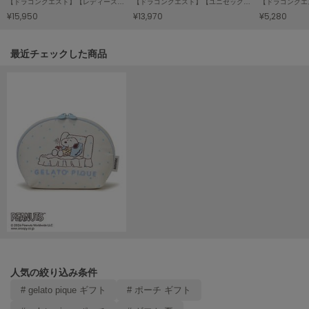
【ドラゴンクエスト】【レディース】ジャガード半袖プルオーバー&ショートパンツセット
【ドラゴンクエスト】【ユニセックス】ジャガードカーディガン
【ドラゴンクエ
¥15,950
¥13,970
¥5,280
LILY BROWN
リリーブラウン
関連記事
最近チェックした商品
LILY BROWN Lingerie
リリーブラウンランジェリー
LITTLE UNION TOKYO
リトルユニオン トウキョウ
made of Organics
メイドオブオーガニクス
MICHU COQUETTE
ミチュ コケット
MIESROHE
ミースロエ
人気の絞り込み条件
miies miim
ミーエスミーム
# gelato pique ギフト
# ポーチ ギフト