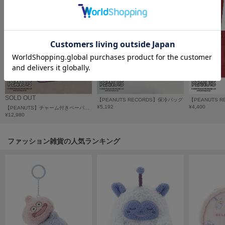
フレイアイディー
FURFUR
ファーファー
gelato pique
ジェラート ピケ
GELATO PIQUE CAT&DOG
SOLD OUT
【PEANUTS RECORDS】保冷バッグ
ジェラート ピケ キャットアンドドッグ
¥5,192
¥4,400
【PEANUTS】チャーム付きペーパートート
¥12,980
gelato pique Sleep
ジェラート ピケ スリープ
ファッション雑貨の人気ランキング
GRAMICCI
グラミチ
Henon.
へノン