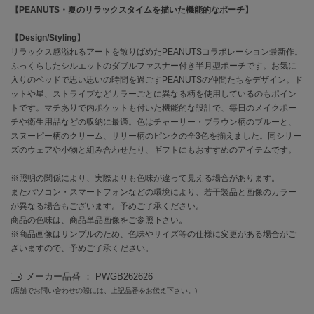
【PEANUTS・夏のリラックスタイムを描いた機能的なポーチ】
célon
【Design/Styling】
セロン
リラックス感溢れるアートを散りばめたPEANUTSコラボレーション最新作。
ふっくらしたシルエットのダブルファスナー付き半月型ポーチです。お気に
Clarks Premium
クラークス
入りのベッドで思い思いの時間を過ごすPEANUTSの仲間たちをデザイン。ド
ットや星、ストライプなどカラーごとに異なる柄を使用しているのもポイン
トです。マチありで内ポケットも付いた機能的な設計で、毎日のメイクポー
CODE A
コードエー
チや衛生用品などの収納に最適。色はチャーリー・ブラウン柄のブルーと、
スヌーピー柄のクリーム、サリー柄のピンクの全3色を揃えました。同シリー
COLE HAAN
ズのウェアや小物と組み合わせたり、ギフトにもおすすめのアイテムです。
コール ハーン
※照明の関係により、実際よりも色味が違って見える場合があります。
CONVERSE
またパソコン・スマートフォンなどの環境により、若干製品と画像のカラー
コンバース
が異なる場合もございます。予めご了承ください。
商品の色味は、商品単品画像をご参照下さい。
※商品画像はサンプルのため、色味やサイズ等の仕様に変更がある場合がご
ざいますので、予めご了承ください。
DANSKIN
ダンスキン
メーカー品番 ： PWGB262626
(店舗でお問い合わせの際には、上記品番をお伝え下さい。)