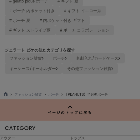
# gelato pique ポーチ
# ギフト 夏
Mila Owen
ミラオーウェン
# ポーチ 内ポケット付き
# ギフト イエロー系
# ポーチ 夏
# 内ポケット付き ギフト
MOIGE
モワージュ
# ギフト ストライプ柄
# ポーチ コラボレーション
MUCHA
ミュシャ
ジェラート ピケの似たカテゴリを探す
ファッション雑貨
ポーチ
名刺入れ/カードケース
NEW Balance
キーケース/キーホルダー
その他ファッション雑貨
ニューバランス
nezu
ネズ
ファッション雑貨
ポーチ
【PEANUTS】半月型ポーチ
TO
NIKE
P
ナイキ
ページのトップに戻る
NOWNS
ナウンス
CATEGORY
アウター
トップス
null.