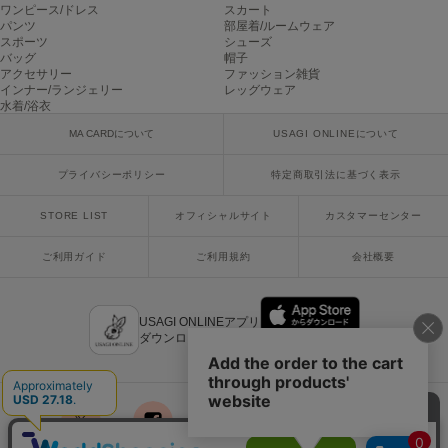
ヌル
ワンピース/ドレス
スカート
パンツ
部屋着/ルームウェア
スポーツ
シューズ
バッグ
帽子
アクセサリー
ファッション雑貨
On
インナー/ランジェリー
レッグウェア
オン
水着/浴衣
MA CARDについて
USAGI ONLINEについて
Onitsuka Tiger
オニツカ タイガー
プライバシーポリシー
特定商取引法に基づく表示
ORGUE
オルグ
STORE LIST
オフィシャルサイト
カスタマーセンター
ORR
ご利用ガイド
ご利用規約
会社概要
オル
USAGI ONLINEアプリ
ダウンロードはこちら
PATRICK
パトリック
Philly chocolate
フィリーチョコレート