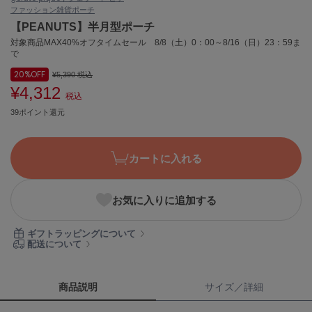
ファッション雑貨
ポーチ
ASICS
アシックス
【PEANUTS】半月型ポーチ
対象商品MAX40%オフタイムセール 8/8（土）0：00～8/16（日）23：59ま
で
20%
OFF
¥5,390
税込
Ballelite
バレリット
¥4,312
税込
39ポイント還元
BANDOLIER
バンドリヤー
カートに入れる
Barbour
バブアー
Beyond Closet
お気に入りに追加する
ビヨンドクローゼット
ギフトラッピングについて
配送について
Calvin Klein
カルバン・クライン
商品説明
サイズ／詳細
CELFORD
セルフォード