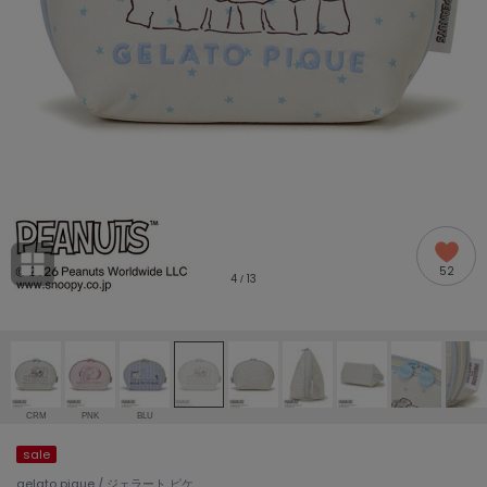
adidas
アディダス
(2005)
adidas by Stella McCartney
アディダス バイ ステラマッカートニー
916)
ALLISON BROWN
アリソンブラウン
07)
amabro
アマブロ
リー (664)
Ame no chi Hare
52
アメノチハレ
4
13
/
ョン雑貨 (865)
AMOMMA
アモマ
/ランジェリー (127)
ánuans
ェア (121)
アニュアンス
CRM
PNK
BLU
ànuke
sale
 (124)
アンヌーク
gelato pique / ジェラート ピケ