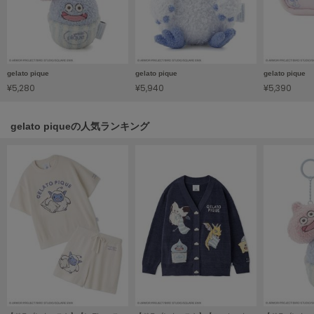
HUNTER
ハンター
HOKA ONEONE
ホカ オネオネ
gelato pique
gelato pique
gelato pique
¥5,280
¥5,940
¥5,390
KEEN
キーン
gelato piqueの人気ランキング
LAATO
ラート
le
ル
le coq sportif
ルコックスポルティフ
LeSportsac
レスポートサック