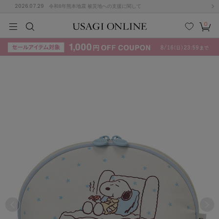
2026.07.29
令和8年熊本地震 被災地への支援に関して
0
MEN
MEN
KIDS
KIDS
BABY
BABY
BEAUTY
BEAUTY
LIFE STYLE
LIFE STYLE
検索
お気
カー
に入
ト
り
(715)
(3074)
B
C
D
E
F
G
I
J
K
L
M
N
ス/ドレス (1179)
P
Q
R
S
T
U
(570)
その
W
X
Y
Z
他
890)
ルームウェア (535)
ACYM
アシーム
(121)