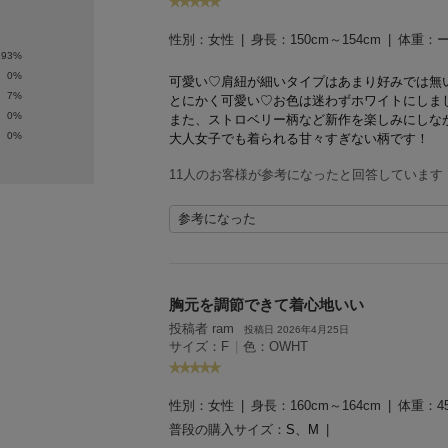
性別：
女性
身長：
150cm～154cm
体重：
93%
0%
可愛い♡
肩紐が細いタイプはあまり好みでは無
7%
とにかく可愛い♡
お色は迷わずホワイトにしま
0%
また、ストロベリー柄など新作を楽しみにしな
0%
大人女子でも着られる甘々すぎない柄です！
11人のお客様が参考になったと回答しています
参考になった
胸元を調節できて着心地いい
投稿者 ram
投稿日 2026年4月25日
サイズ：F
|
色：OWHT
性別：
女性
身長：
160cm～164cm
体重：
4
普段の購入サイズ：
S、M