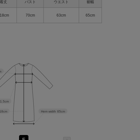
着丈
バスト
ウエスト
裾幅
18cm
70cm
63cm
65cm
m
31.5cm
18cm
Hem width
65cm
F