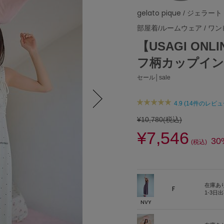
gelato pique
/ ジェラート
部屋着/ルームウェア
/
ワン
【USAGI O
フ柄カップイン
セール│sale
4.9 (14件のレビュ
Next
¥10,780
(税込)
¥7,546
30
(税込)
在庫あ
F
1-3日
NVY