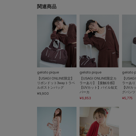
関連商品
gelato pique
gelato pique
gelato 
【USAGI ONLINE限定】
【USAGI ONLINE限定カ
【USAGI
リボンドット3wayトラベ
ラーあり】【接触冷感】
ラーあり
ルボストンバッグ
【UVカット】パイル短丈
【UVカ
パーカ
グパンツ
¥9,900
¥6,853
¥5,775