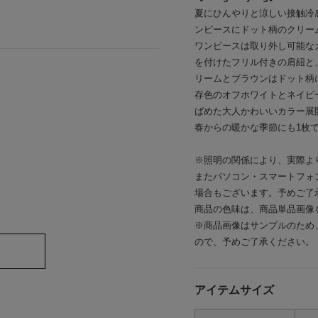
夏にひんやりと涼しい接触冷感素
ンピースにドット柄のクリー
ワンピースは取り外し可能な
を付けたフリル付きの肩紐と
リームとブラウンはドット柄
存色のオフホワイトとネイビ
ばめた大人かわいいカラー展
春からの暖かな季節にも1枚
※照明の関係により、実際よ
またパソコン・スマートフォ
場合もございます。予めご了
商品の色味は、商品単品画像
※商品画像はサンプルのため
ので、予めご了承ください。
アイテムサイズ