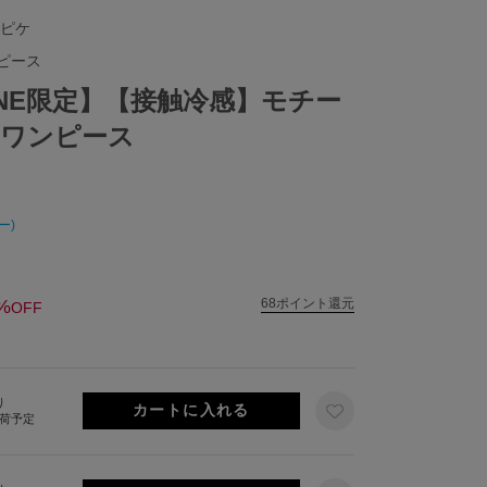
 ピケ
ピース
NLINE限定】【接触冷感】モチー
ワンピース
ー)
%
68ポイント還元
OFF
り
出荷予定