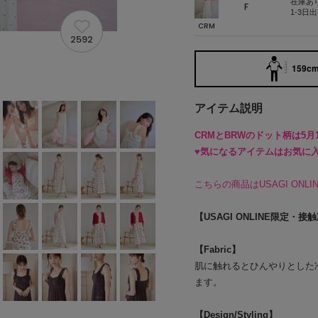
在庫あ
F
1-3日
CRM
2592
159cm
アイテム説明
CRMとBRWのドット柄は5月1
♥気になるアイテムはお気に
こちらの商品はUSAGI ON
【USAGI ONLINE限定
【Fabric】
肌に触れるとひんやりとした
ます。
【Design/Styling】