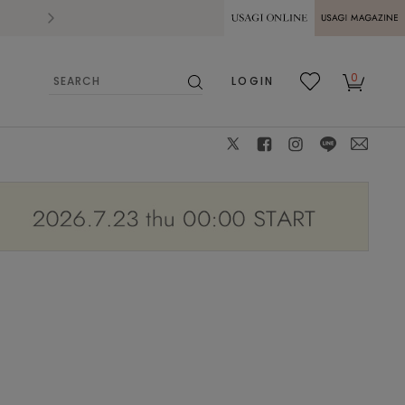
2026.07.28
熊本県熊本地方を震源とする地震の影響によ
USAGI ONLINE
USAGI
0
LOGIN
MAGAZINE
検
お気
カー
索
に入
ト
り
X
facebook
instagram
LINE
mail