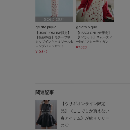
SOLD OUT
gelato pique
gelato pique
【USAGI ONLINE限定】
【USAGI ONLINE限定】
【接触冷感】モチーフ柄
【UVカット】スムーズィ
カップインキャミソール&
ーliteリブカーディガン
ロングパンツセット
¥7,623
¥10,549
関連記事
【ウサギオンライン限定
品】《ここでしか買えない
春アイテム》が続々リリー
ス♡