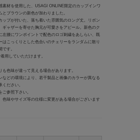
材を使用した、USAGI ONLINE限定のカップインワ
ムとブラウンの新色が加わりました。
カップが付いた、落ち着いた雰囲気のロング丈。リボン
、ギャザーを寄せた胸元が可愛さをアピール。新色のク
に左腰にワンポイントで配色のロゴ刺繍をあしらい、既
ーはこっくりとした色合いのチェリーをランダムに散り
開です。
で着用していただけます。
りも色味が違って見える場合があります。
ンなどの環境により、若干製品と画像のカラーが異なる
承ください。
をご参照下さい。
、色味やサイズ等の仕様に変更がある場合がございます