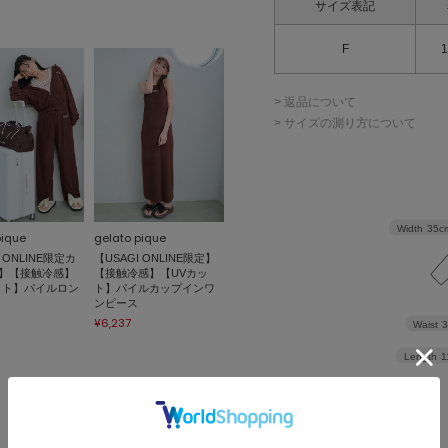
サイズ表記
F
1
> 返品について
> サイズの測り方について
Width
35c
pique
gelato pique
 ONLINE限定カ
【USAGI ONLINE限定】
】【接触冷感】
【接触冷感】【UVカッ
ット】パイルロン
ト】パイルカップインワ
ンピース
¥6,237
Waist
Length
1