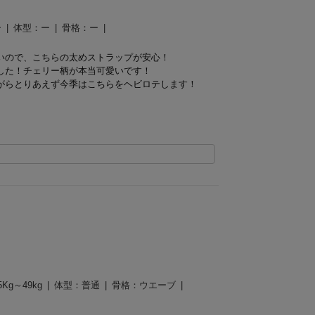
ー
体型：
ー
骨格：
ー
いので、こちらの太めストラップが安心！
した！
チェリー柄が本当可愛いです！
がらとりあえず今季はこちらをヘビロテします！
5Kg～49kg
体型：
普通
骨格：
ウエーブ