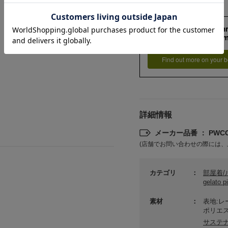
159cm 51kgRecom
Ankle -11c
Find out more on your b
詳細情報
メーカー品番 ： PWCO
(店舗でお問い合わせの際には、
カテゴリ
部屋着
gelat
素材
表地:レ
ポリエス
サステ