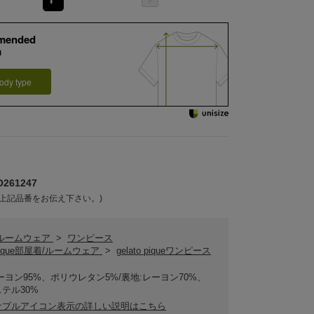
mended
m
ody type
261247
上記品番をお伝え下さい。)
/ルームウェア
>
ワンピース
o pique部屋着/ルームウェア
>
gelato piqueワンピース
ーヨン95%、ポリウレタン5%/裏地:レーヨン70%、
テル30%
ナブルアイコン表示の詳しい説明はこちら