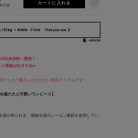
り
出荷予定
 / 51kg
Ankle -11cm
Find your size
4日(木)0時～発売！
入り登録がおすすめ♥
LINEでしかご購入いただけない限定アイテムです！
・接触冷感の大人可愛いワンピース】
冷感が得られる、接触冷感のレーヨン素材を使用してい