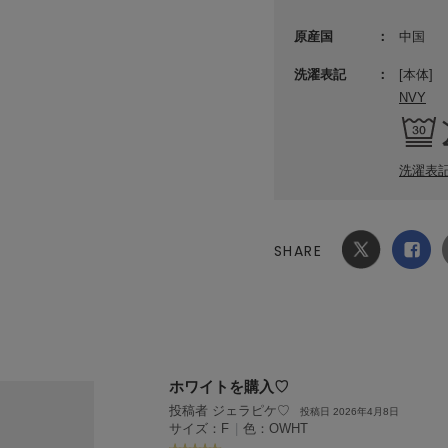
原産国
中国
洗濯表記
[本体]
NVY
洗濯表
SHARE
Xでシ
facebook
ェア
でシェ
ア
ホワイトを購入♡
投稿者 ジェラピケ♡
投稿日 2026年4月8日
サイズ：F
|
色：OWHT