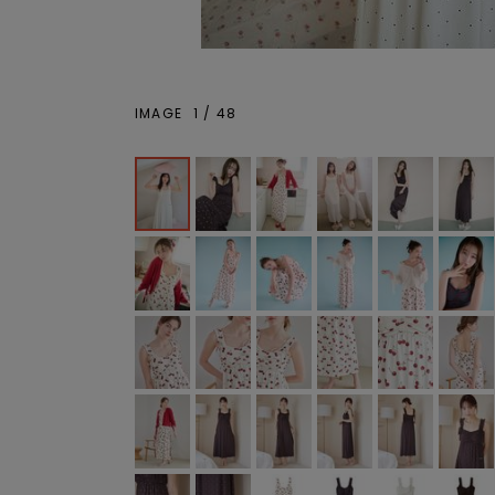
IMAGE
1
/
48