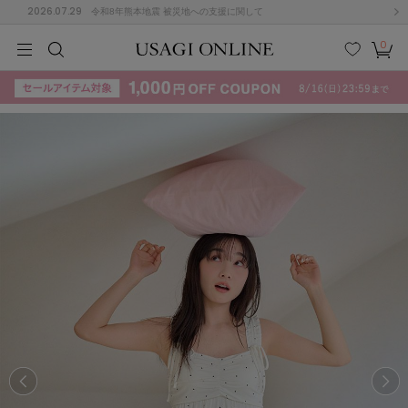
2026.07.29
令和8年熊本地震 被災地への支援に関して
0
MEN
MEN
KIDS
KIDS
BABY
BABY
BEAUTY
BEAUTY
LIFE STYLE
LIFE STYLE
検索
お気
カー
に入
ト
り
(715)
(3074)
B
C
D
E
F
G
I
J
K
L
M
N
ス/ドレス (1179)
P
Q
R
S
T
U
(570)
その
W
X
Y
Z
他
890)
ルームウェア (535)
ACYM
アシーム
(121)