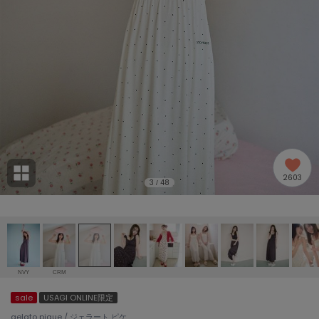
adidas
アディダス
(2005)
adidas by Stella McCartney
アディダス バイ ステラマッカートニー
916)
ALLISON BROWN
アリソンブラウン
07)
amabro
アマブロ
リー (664)
Ame no chi Hare
2603
アメノチハレ
3
48
/
ョン雑貨 (865)
AMOMMA
アモマ
/ランジェリー (127)
ánuans
ェア (121)
アニュアンス
NVY
CRM
ànuke
sale
USAGI ONLINE限定
 (124)
アンヌーク
gelato pique / ジェラート ピケ