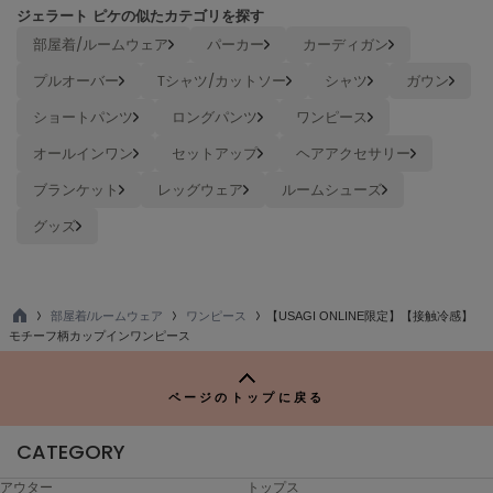
USAGI Gallery
ジェラート ピケの似たカテゴリを探す
ウサギギャラリー
部屋着/ルームウェア
パーカー
カーディガン
USAGI Gift
プルオーバー
Tシャツ/カットソー
シャツ
ガウン
ウサギギフト
ショートパンツ
ロングパンツ
ワンピース
USAGI Item
オールインワン
セットアップ
ヘアアクセサリー
ウサギアイテム
ブランケット
レッグウェア
ルームシューズ
USAGI Vintage
ウサギヴィンテージ
グッズ
VEJA
ヴェジャ
部屋着/ルームウェア
ワンピース
【USAGI ONLINE限定】【接触冷感】
TO
モチーフ柄カップインワンピース
P
ページのトップに戻る
CATEGORY
アウター
トップス