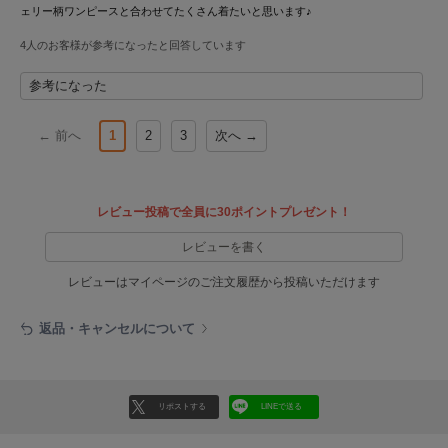
ヌル
ェリー柄ワンピースと合わせてたくさん着たいと思います♪
4人のお客様が参考になったと回答しています
参考になった
On
オン
← 前へ
1
2
3
次へ →
Onitsuka Tiger
オニツカ タイガー
ORGUE
レビュー投稿で全員に30ポイントプレゼント！
オルグ
レビューを書く
ORR
オル
レビューはマイページのご注文履歴から投稿いただけます
返品・キャンセルについて
PATRICK
パトリック
Philly chocolate
リポストする
LINEで送る
フィリーチョコレート