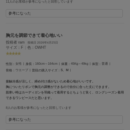
11人のお客様が参考になったと回答しています
HUNTER
ハンター
参考になった
HOKA ONEONE
ホカ オネオネ
胸元を調節できて着心地いい
投稿者 ram
投稿日 2026年4月25日
KEEN
サイズ：F
|
色：OWHT
キーン
女性
160cm～164cm
45Kg～49kg
普通
性別：
身長：
体重：
体型：
ウエーブ
S、M
骨格：
普段の購入サイズ：
LAATO
ラート
接触冷感が涼しく、締め付け感がないため着心地がいいです。
胸についたリボンで胸元の調整ができるので自分に合った丈にできます。
le
ル
肌寒い時はカーディガンを羽織って着用するとちょうど良く、ロングシーズン着用
できるワンピースだと思います。
le coq sportif
8人のお客様が参考になったと回答しています
ルコックスポルティフ
参考になった
LeSportsac
レスポートサック