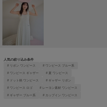
TODAYFUL
トゥデイフル
TSURU by Mariko Oikawa
ツルバイマリコオイカワ
UGG
アグ
UNDERSON UNDERSON
アンダーソン アンダーソン
人気の絞り込み条件
# リボン ワンピース
# ワンピース ブルー系
un/neu
アンノイ
# ワンピース ギャザー
# 夏 ワンピース
# ドット柄 ワンピース
# ギャザー リボン
URBAN RESEARCH ROSSO
アーバンリサーチ ロッソ
# ワンピース ロゴ
# レーヨン素材 ワンピース
# ギャザー ブルー系
# カップイン ワンピース
USAGI Books
ウサギブックス