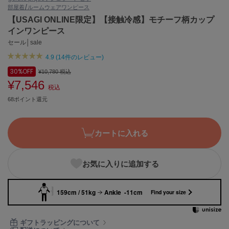
部屋着/ルームウェア
ワンピース
ASICS
アシックス
【USAGI ONLINE限定】【接触冷感】モチーフ柄カップ
インワンピース
セール│sale
4.9 (14件のレビュー)
Ballelite
バレリット
30%
OFF
¥10,780
税込
¥7,546
BANDOLIER
税込
バンドリヤー
68ポイント還元
Barbour
バブアー
カートに入れる
Beyond Closet
ビヨンドクローゼット
お気に入りに追加する
159cm / 51kg
Ankle -11cm
Calvin Klein
Find your size
カルバン・クライン
CELFORD
ギフトラッピングについて
セルフォード