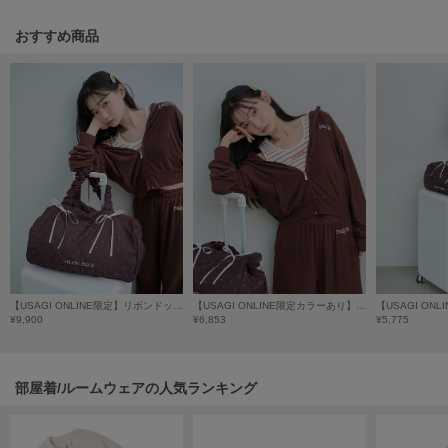
poláura
ポローラ
おすすめ商品
PUMA
プーマ
Reebok
リーボック
SALOMON
サロモン
【USAGI ONLINE限定】リボンドット3wayトラベルボストンバッグ
【USAGI ONLINE限定カラーあり】【接触冷感】【UVカット】パイル短丈パーカ
sanrio house
¥9,900
¥6,853
¥5,775
サンリオハウス
SESAME STREET MARKET
セサミストリートマーケット
部屋着/ルームウェアの人気ランキング
SHAKA
シャカ