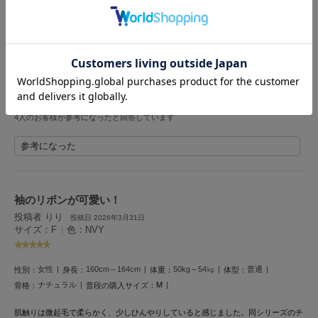
投稿者 りお
投稿日 2026年6月18日
Mila Owen
サイズ：F
|
色：BRW
ミラオーウェン
MOIGE
女性
155cm～159cm
ー
ー
ー
性別：
身長：
体重：
体型：
骨格：
モワージュ
ワンピタイプはあまり持ってなかったけど結構エアコンつけててもあったかいから
MUCHA
いいよ
ミュシャ
4人のお客様が参考になったと回答しています
参考になった
NEW Balance
ニューバランス
nezu
袖のリボンが可愛い！
ネズ
投稿者 りり
投稿日 2026年3月31日
サイズ：F
|
色：NVY
NIKE
ナイキ
女性
160cm～164cm
50kg～54㎏
普通
性別：
身長：
体重：
体型：
NOWNS
ナウンス
ナチュラル
M
骨格：
普段の購入サイズ：
肌触りは微起毛で柔らかく、少しひんやりしていると感じました。同シリーズのチ
null.