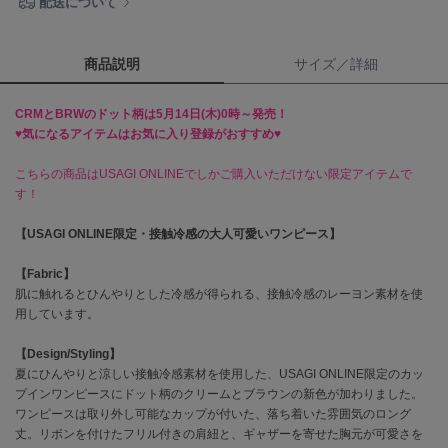
配送について
célon
セロン
商品説明
サイズ／詳細
Clarks Premium
クラークス
CRMとBRWのドット柄は5月14日(木)0時～発売！
♥気になるアイテムはお気に入り登録がおすすめ♥
CODE A
コードエー
こちらの商品はUSAGI ONLINEでしかご購入いただけない限定アイテムで
す！
COLE HAAN
コール ハーン
【USAGI ONLINE限定・接触冷感の大人可愛いワンピース】
CONVERSE
【Fabric】
コンバース
肌に触れるとひんやりとした冷感が得られる、接触冷感のレーヨン素材を使
用しています。
【Design/Styling】
DANSKIN
夏にひんやりと涼しい接触冷感素材を使用した、USAGI ONLINE限定のカッ
ダンスキン
プインワンピースにドット柄のクリームとブラウンの新色が加わりました。
ワンピースは取り外し可能なカップが付いた、落ち着いた雰囲気のロング
丈。リボンを付けたフリル付きの肩紐と、ギャザーを寄せた胸元が可愛さを