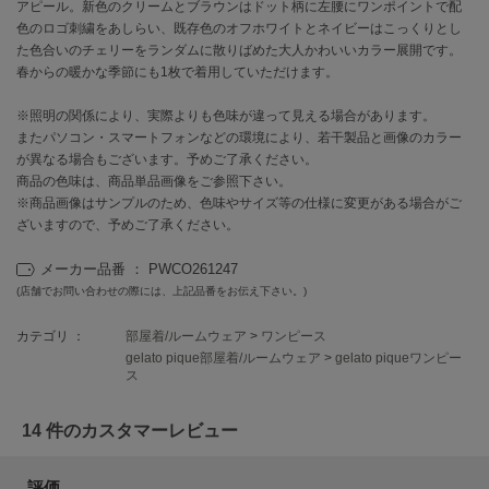
EIMY ISTOIRE
アピール。新色のクリームとブラウンはドット柄に左腰にワンポイントで配
エイミー イストワール
色のロゴ刺繍をあしらい、既存色のオフホワイトとネイビーはこっくりとし
た色合いのチェリーをランダムに散りばめた大人かわいいカラー展開です。
emmi
春からの暖かな季節にも1枚で着用していただけます。
エミ
※照明の関係により、実際よりも色味が違って見える場合があります。
emmi atelier
またパソコン・スマートフォンなどの環境により、若干製品と画像のカラー
エミ アトリエ
が異なる場合もございます。予めご了承ください。
商品の色味は、商品単品画像をご参照下さい。
emmi yoga
※商品画像はサンプルのため、色味やサイズ等の仕様に変更がある場合がご
エミヨガ
ざいますので、予めご了承ください。
ETRÉ TOKYO
エトレトウキョウ
メーカー品番 ： PWCO261247
(店舗でお問い合わせの際には、上記品番をお伝え下さい。)
ey
アイ
カテゴリ ：
部屋着/ルームウェア
>
ワンピース
gelato pique部屋着/ルームウェア
>
gelato piqueワンピー
ス
FILA
14 件のカスタマーレビュー
フィラ
FRAY I.D
評価