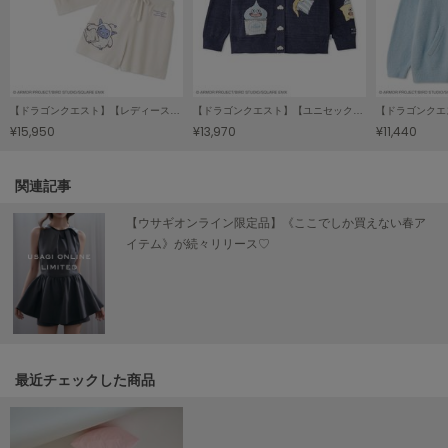
SUICOKE
スイコック
SUPERGA
【ドラゴンクエスト】【レディース】ジャガード半袖プルオーバー&ショートパンツセット
【ドラゴンクエスト】【ユニセックス】ジャガードカーディガン
スペルガ
¥15,950
¥13,970
¥11,440
swanë
スワネ
関連記事
【ウサギオンライン限定品】《ここでしか買えない春ア
イテム》が続々リリース♡
TAW&TOE
トーアンドトー
TEVA
テバ
The Barnnet
ザバーネット
最近チェックした商品
THE NORTH FACE
ザ・ノース・フェイス