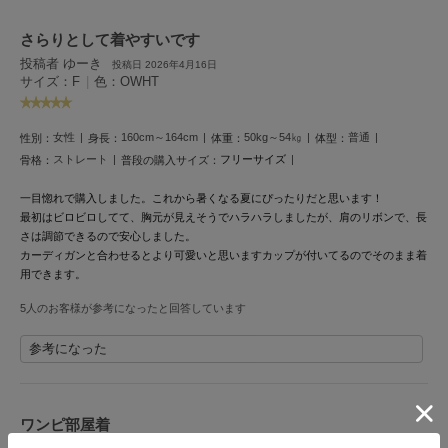
LILY BROWN
さらりとして着やすいです
リリーブラウン
投稿者 ゆーき
投稿日 2026年4月16日
サイズ：F
|
色：OWHT
LILY BROWN Lingerie
リリーブラウンランジェリー
女性
160cm～164cm
50kg～54㎏
普通
性別：
身長：
体重：
体型：
LITTLE UNION TOKYO
リトルユニオン トウキョウ
ストレート
フリーサイズ
骨格：
普段の購入サイズ：
一目惚れで購入しました。
これから暑くなる夏にぴったりだと思います！
最初はビロビロしてて、胸元が見えそうでハラハラしましたが、肩のリボンで、長
made of Organics
さは調節できるので安心しました。
メイドオブオーガニクス
カーディガンと合わせるとより可愛いと思いますカップが付いてるのでそのまま着
用できます。
MICHU COQUETTE
ミチュ コケット
5人のお客様が参考になったと回答しています
MIESROHE
参考になった
ミースロエ
miies miim
ミーエスミーム
ワンピ部屋着