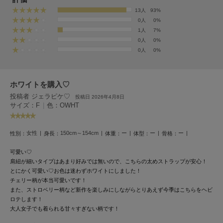
フレイアイディー
13人
93%
0人
0%
FURFUR
ファーファー
1人
7%
0人
0%
0人
0%
gelato pique
ジェラート ピケ
ホワイトを購入♡
投稿者 ジェラピケ♡
GELATO PIQUE CAT&DOG
投稿日 2026年4月8日
ジェラート ピケ キャットアンドドッグ
サイズ：F
|
色：OWHT
gelato pique Sleep
ジェラート ピケ スリープ
女性
150cm～154cm
ー
ー
ー
性別：
身長：
体重：
体型：
骨格：
可愛い♡
GRAMICCI
グラミチ
肩紐が細いタイプはあまり好みでは無いので、こちらの太めストラップが安心！
とにかく可愛い♡
お色は迷わずホワイトにしました！
チェリー柄が本当可愛いです！
また、ストロベリー柄など新作を楽しみにしながらとりあえず今季はこちらをヘビ
Henon.
ロテします！
へノン
大人女子でも着られる甘々すぎない柄です！