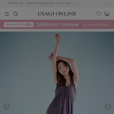
2026.07.29
令和8年熊本地震 被災地への支援に関して
0
MEN
MEN
KIDS
KIDS
BABY
BABY
BEAUTY
BEAUTY
LIFE STYLE
LIFE STYLE
検索
お気
カー
に入
ト
り
(715)
(3074)
B
C
D
E
F
G
I
J
K
L
M
N
ス/ドレス (1179)
P
Q
R
S
T
U
(570)
その
W
X
Y
Z
他
890)
ルームウェア (535)
ACYM
アシーム
(121)