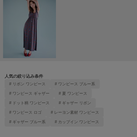
TODAYFUL
トゥデイフル
TSURU by Mariko Oikawa
ツルバイマリコオイカワ
UGG
アグ
UNDERSON UNDERSON
アンダーソン アンダーソン
人気の絞り込み条件
# リボン ワンピース
# ワンピース ブルー系
un/neu
アンノイ
# ワンピース ギャザー
# 夏 ワンピース
# ドット柄 ワンピース
# ギャザー リボン
URBAN RESEARCH ROSSO
アーバンリサーチ ロッソ
# ワンピース ロゴ
# レーヨン素材 ワンピース
# ギャザー ブルー系
# カップイン ワンピース
USAGI Books
ウサギブックス