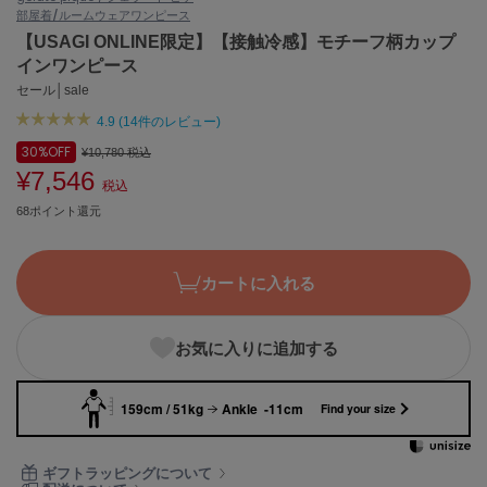
部屋着/ルームウェア
ワンピース
ASICS
アシックス
【USAGI ONLINE限定】【接触冷感】モチーフ柄カップ
インワンピース
セール│sale
4.9 (14件のレビュー)
Ballelite
バレリット
30%
OFF
¥10,780
税込
¥7,546
BANDOLIER
税込
バンドリヤー
68ポイント還元
Barbour
バブアー
カートに入れる
Beyond Closet
ビヨンドクローゼット
お気に入りに追加する
159cm / 51kg
Ankle -11cm
Calvin Klein
Find your size
カルバン・クライン
CELFORD
ギフトラッピングについて
セルフォード