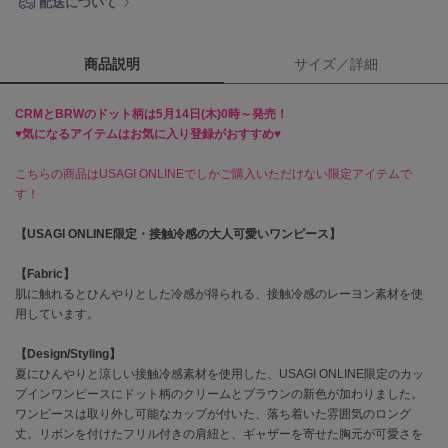
配送について
célon
セロン
商品説明
サイズ／詳細
Clarks Premium
クラークス
CRMとBRWのドット柄は5月14日(木)0時～発売！
♥気になるアイテムはお気に入り登録がおすすめ♥
CODE A
コードエー
こちらの商品はUSAGI ONLINEでしかご購入いただけない限定アイテムで
す！
COLE HAAN
コール ハーン
【USAGI ONLINE限定・接触冷感の大人可愛いワンピース】
CONVERSE
【Fabric】
コンバース
肌に触れるとひんやりとした冷感が得られる、接触冷感のレーヨン素材を使
用しています。
【Design/Styling】
DANSKIN
夏にひんやりと涼しい接触冷感素材を使用した、USAGI ONLINE限定のカッ
ダンスキン
プインワンピースにドット柄のクリームとブラウンの新色が加わりました。
ワンピースは取り外し可能なカップが付いた、落ち着いた雰囲気のロング
丈。リボンを付けたフリル付きの肩紐と、ギャザーを寄せた胸元が可愛さを