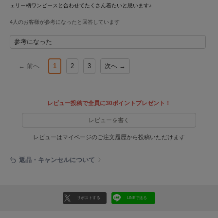
ヌル
ェリー柄ワンピースと合わせてたくさん着たいと思います♪
4人のお客様が参考になったと回答しています
参考になった
On
オン
← 前へ
1
2
3
次へ →
Onitsuka Tiger
オニツカ タイガー
ORGUE
レビュー投稿で全員に30ポイントプレゼント！
オルグ
レビューを書く
ORR
オル
レビューはマイページのご注文履歴から投稿いただけます
返品・キャンセルについて
PATRICK
パトリック
Philly chocolate
リポストする
LINEで送る
フィリーチョコレート