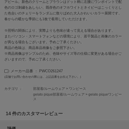
EIMY ISTOIRE
アピール。新色のクリームとブラウンはドット柄に左腰にワンポイントで配
エイミー イストワール
色のロゴ刺繍をあしらい、既存色のオフホワイトとネイビーはこっくりとし
た色合いのチェリーをランダムに散りばめた大人かわいいカラー展開です。
emmi
春からの暖かな季節にも1枚で着用していただけます。
エミ
※照明の関係により、実際よりも色味が違って見える場合があります。
emmi atelier
またパソコン・スマートフォンなどの環境により、若干製品と画像のカラー
エミ アトリエ
が異なる場合もございます。予めご了承ください。
商品の色味は、商品単品画像をご参照下さい。
emmi yoga
※商品画像はサンプルのため、色味やサイズ等の仕様に変更がある場合がご
エミヨガ
ざいますので、予めご了承ください。
ETRÉ TOKYO
エトレトウキョウ
メーカー品番 ： PWCO261247
(店舗でお問い合わせの際には、上記品番をお伝え下さい。)
ey
アイ
カテゴリ ：
部屋着/ルームウェア
>
ワンピース
gelato pique部屋着/ルームウェア
>
gelato piqueワンピー
ス
FILA
14 件のカスタマーレビュー
フィラ
FRAY I.D
評価