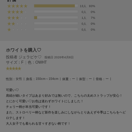
フレイアイディー
13人
93%
0人
0%
FURFUR
ファーファー
1人
7%
0人
0%
0人
0%
gelato pique
ジェラート ピケ
ホワイトを購入♡
投稿者 ジェラピケ♡
GELATO PIQUE CAT&DOG
投稿日 2026年4月8日
ジェラート ピケ キャットアンドドッグ
サイズ：F
|
色：OWHT
gelato pique Sleep
ジェラート ピケ スリープ
女性
150cm～154cm
ー
ー
ー
性別：
身長：
体重：
体型：
骨格：
可愛い♡
GRAMICCI
グラミチ
肩紐が細いタイプはあまり好みでは無いので、こちらの太めストラップが安心！
とにかく可愛い♡
お色は迷わずホワイトにしました！
チェリー柄が本当可愛いです！
また、ストロベリー柄など新作を楽しみにしながらとりあえず今季はこちらをヘビ
Henon.
ロテします！
へノン
大人女子でも着られる甘々すぎない柄です！