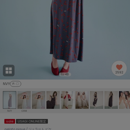
adidas
アディダス
(2009)
adidas by Stella McCartney
アディダス バイ ステラマッカートニー
916)
ALLISON BROWN
アリソンブラウン
07)
amabro
アマブロ
リー (664)
Ame no chi Hare
2592
アメノチハレ
1
48
/
ョン雑貨 (865)
NVY
F
: 〇
AMOMMA
アモマ
/ランジェリー (127)
ánuans
ェア (121)
アニュアンス
NVY
CRM
ànuke
sale
USAGI ONLINE限定
 (124)
アンヌーク
gelato pique / ジェラート ピケ