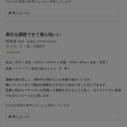
11人のお客様が参考になったと回答しています
HUNTER
ハンター
参考になった
HOKA ONEONE
ホカ オネオネ
胸元を調節できて着心地いい
投稿者 ram
投稿日 2026年4月25日
KEEN
サイズ：F
|
色：OWHT
キーン
女性
160cm～164cm
45Kg～49kg
普通
性別：
身長：
体重：
体型：
ウエーブ
S、M
骨格：
普段の購入サイズ：
LAATO
ラート
接触冷感が涼しく、締め付け感がないため着心地がいいです。
胸についたリボンで胸元の調整ができるので自分に合った丈にできます。
le
ル
肌寒い時はカーディガンを羽織って着用するとちょうど良く、ロングシーズン着用
できるワンピースだと思います。
le coq sportif
8人のお客様が参考になったと回答しています
ルコックスポルティフ
参考になった
LeSportsac
レスポートサック