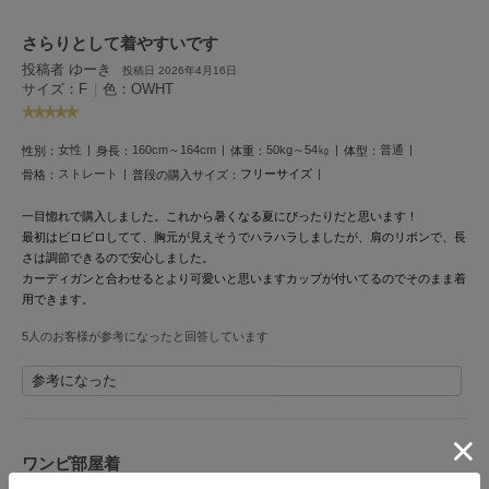
LILY BROWN
さらりとして着やすいです
リリーブラウン
投稿者 ゆーき
投稿日 2026年4月16日
サイズ：F
|
色：OWHT
LILY BROWN Lingerie
リリーブラウンランジェリー
女性
160cm～164cm
50kg～54㎏
普通
性別：
身長：
体重：
体型：
LITTLE UNION TOKYO
リトルユニオン トウキョウ
ストレート
フリーサイズ
骨格：
普段の購入サイズ：
一目惚れで購入しました。
これから暑くなる夏にぴったりだと思います！
最初はビロビロしてて、胸元が見えそうでハラハラしましたが、肩のリボンで、長
made of Organics
さは調節できるので安心しました。
メイドオブオーガニクス
カーディガンと合わせるとより可愛いと思いますカップが付いてるのでそのまま着
用できます。
MICHU COQUETTE
ミチュ コケット
5人のお客様が参考になったと回答しています
MIESROHE
参考になった
ミースロエ
miies miim
ミーエスミーム
ワンピ部屋着