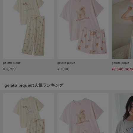
Sneakers by emmi
スニーカーズ バイ エミ
Snow Peak
スノーピーク
SNIDEL
スナイデル
SNIDEL HOME
gelato pique
gelato pique
gelato pique
スナイデル ホーム
¥13,750
¥11,880
¥7,546
30%
SOFER
ソフェル
gelato piqueの人気ランキング
SOMEWHERE BUTTER.
サムウェアバター
SORIN
ソリン
Stylevoice for xxx
スタイルヴォイスフォー