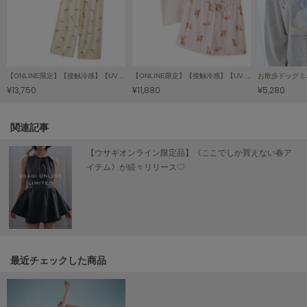
SUICOKE
スイコック
SUPERGA
【ONLINE限定】【接触冷感】【UVカット】お散歩ドッグワンポイントTシャツ&ロングパンツセット
【ONLINE限定】【接触冷感】【UVカット】お散歩ドッグワンポイントTシャツ&ショートパンツセット
お散歩ドッグミ
スペルガ
¥13,750
¥11,880
¥5,280
swanë
スワネ
関連記事
【ウサギオンライン限定品】《ここでしか買えない春ア
イテム》が続々リリース♡
TAW&TOE
トーアンドトー
TEVA
テバ
The Barnnet
ザバーネット
最近チェックした商品
THE NORTH FACE
ザ・ノース・フェイス