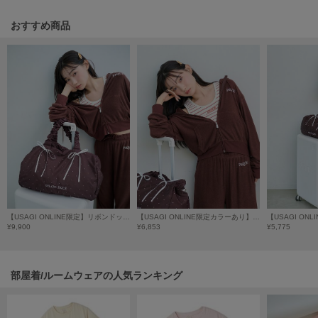
poláura
ポローラ
おすすめ商品
PUMA
プーマ
Reebok
リーボック
SALOMON
サロモン
【USAGI ONLINE限定】リボンドット3wayトラベルボストンバッグ
【USAGI ONLINE限定カラーあり】【接触冷感】【UVカット】パイル短丈パーカ
sanrio house
¥9,900
¥6,853
¥5,775
サンリオハウス
SESAME STREET MARKET
セサミストリートマーケット
部屋着/ルームウェアの人気ランキング
SHAKA
シャカ