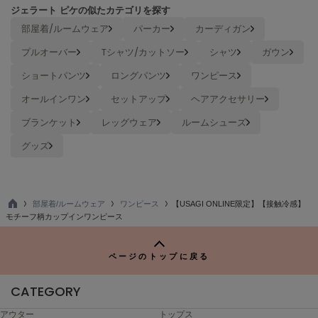
USAGI Gallery
ジェラート ピケの似たカテゴリを探す
ウサギギャラリー
部屋着/ルームウェア
パーカー
カーディガン
USAGI Gift
プルオーバー
Tシャツ/カットソー
シャツ
ガウン
ウサギギフト
ショートパンツ
ロングパンツ
ワンピース
USAGI Item
オールインワン
セットアップ
ヘアアクセサリー
ウサギアイテム
ブランケット
レッグウェア
ルームシューズ
USAGI Vintage
ウサギヴィンテージ
グッズ
VEJA
ヴェジャ
部屋着/ルームウェア
ワンピース
【USAGI ONLINE限定】【接触冷感】
TO
モチーフ柄カップインワンピース
P
ページのトップに戻る
CATEGORY
アウター
トップス