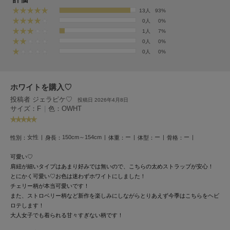
フレイアイディー
13人
93%
0人
0%
FURFUR
ファーファー
1人
7%
0人
0%
0人
0%
gelato pique
ジェラート ピケ
ホワイトを購入♡
投稿者 ジェラピケ♡
GELATO PIQUE CAT&DOG
投稿日 2026年4月8日
ジェラート ピケ キャットアンドドッグ
サイズ：F
|
色：OWHT
gelato pique Sleep
ジェラート ピケ スリープ
女性
150cm～154cm
ー
ー
ー
性別：
身長：
体重：
体型：
骨格：
可愛い♡
GRAMICCI
グラミチ
肩紐が細いタイプはあまり好みでは無いので、こちらの太めストラップが安心！
とにかく可愛い♡
お色は迷わずホワイトにしました！
チェリー柄が本当可愛いです！
また、ストロベリー柄など新作を楽しみにしながらとりあえず今季はこちらをヘビ
Henon.
ロテします！
へノン
大人女子でも着られる甘々すぎない柄です！