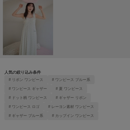
TODAYFUL
トゥデイフル
TSURU by Mariko Oikawa
ツルバイマリコオイカワ
UGG
アグ
UNDERSON UNDERSON
アンダーソン アンダーソン
人気の絞り込み条件
# リボン ワンピース
# ワンピース ブルー系
un/neu
アンノイ
# ワンピース ギャザー
# 夏 ワンピース
# ドット柄 ワンピース
# ギャザー リボン
URBAN RESEARCH ROSSO
アーバンリサーチ ロッソ
# ワンピース ロゴ
# レーヨン素材 ワンピース
# ギャザー ブルー系
# カップイン ワンピース
USAGI Books
ウサギブックス