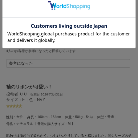
投稿者 りお
投稿日 2026年6月18日
Mila Owen
サイズ：F
|
色：BRW
ミラオーウェン
MOIGE
女性
155cm～159cm
ー
ー
ー
性別：
身長：
体重：
体型：
骨格：
モワージュ
ワンピタイプはあまり持ってなかったけど結構エアコンつけててもあったかいから
MUCHA
いいよ
ミュシャ
4人のお客様が参考になったと回答しています
参考になった
NEW Balance
ニューバランス
nezu
袖のリボンが可愛い！
ネズ
投稿者 りり
投稿日 2026年3月31日
サイズ：F
|
色：NVY
NIKE
ナイキ
女性
160cm～164cm
50kg～54㎏
普通
性別：
身長：
体重：
体型：
NOWNS
ナウンス
ナチュラル
M
骨格：
普段の購入サイズ：
肌触りは微起毛で柔らかく、少しひんやりしていると感じました。同シリーズのチ
null.