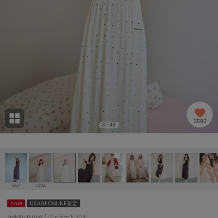
adidas
アディダス
(1996)
adidas by Stella McCartney
アディダス バイ ステラマッカートニー
893)
ALLISON BROWN
アリソンブラウン
98)
amabro
アマブロ
リー (663)
Ame no chi Hare
2592
アメノチハレ
3
48
/
ョン雑貨 (858)
AMOMMA
アモマ
/ランジェリー (127)
ánuans
ェア (119)
アニュアンス
NVY
CRM
ànuke
sale
USAGI ONLINE限定
 (124)
アンヌーク
gelato pique / ジェラート ピケ