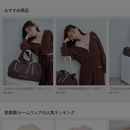
poláura
ポローラ
おすすめ商品
PUMA
プーマ
Reebok
リーボック
SALOMON
サロモン
【USAGI ONLINE限定】リボンドット3wayトラベルボストンバッグ
【USAGI ONLINE限定カラーあり】【接触冷感】【UVカット】パイル短丈パーカ
sanrio house
¥9,900
¥6,853
¥5,775
サンリオハウス
SESAME STREET MARKET
セサミストリートマーケット
部屋着/ルームウェアの人気ランキング
SHAKA
シャカ