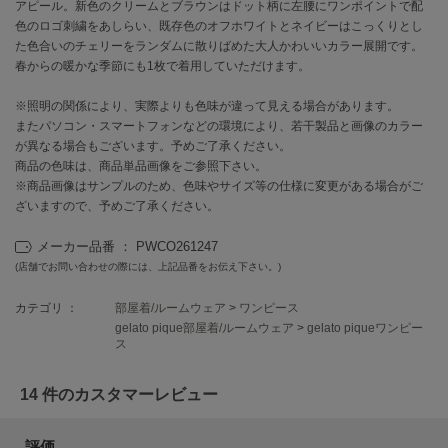
EIMY ISTOIRE
アピール。新色のクリームとブラウンはドット柄に左腰にワンポイントで配
エイミー イストワール
色のロゴ刺繍をあしらい、既存色のオフホワイトとネイビーはこっくりとし
た色合いのチェリーをランダムに散りばめた大人かわいいカラー展開です。
emmi
春からの暖かな季節にも1枚で着用していただけます。
エミ
※照明の関係により、実際よりも色味が違って見える場合があります。
emmi atelier
またパソコン・スマートフォンなどの環境により、若干製品と画像のカラー
エミ アトリエ
が異なる場合もございます。予めご了承ください。
商品の色味は、商品単品画像をご参照下さい。
emmi yoga
※商品画像はサンプルのため、色味やサイズ等の仕様に変更がある場合がご
エミヨガ
ざいますので、予めご了承ください。
ETRÉ TOKYO
エトレトウキョウ
メーカー品番 ： PWCO261247
(店舗でお問い合わせの際には、上記品番をお伝え下さい。)
ey
アイ
カテゴリ ：
部屋着/ルームウェア
>
ワンピース
gelato pique部屋着/ルームウェア
>
gelato piqueワンピー
ス
FILA
14 件のカスタマーレビュー
フィラ
FRAY I.D
評価