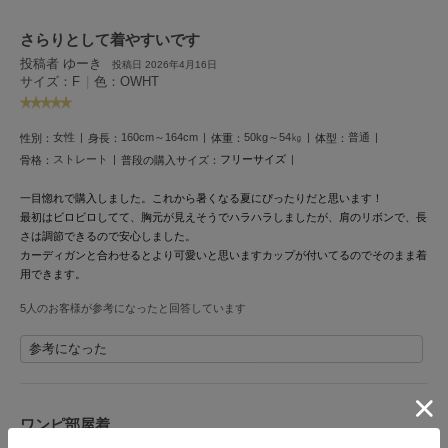
LILY BROWN
さらりとして着やすいです
リリーブラウン
投稿者 ゆーき
投稿日 2026年4月16日
サイズ：F
|
色：OWHT
LILY BROWN Lingerie
リリーブラウンランジェリー
女性
160cm～164cm
50kg～54㎏
普通
性別：
身長：
体重：
体型：
LITTLE UNION TOKYO
リトルユニオン トウキョウ
ストレート
フリーサイズ
骨格：
普段の購入サイズ：
一目惚れで購入しました。
これから暑くなる夏にぴったりだと思います！
最初はビロビロしてて、胸元が見えそうでハラハラしましたが、肩のリボンで、長
made of Organics
さは調節できるので安心しました。
メイドオブオーガニクス
カーディガンと合わせるとより可愛いと思いますカップが付いてるのでそのまま着
用できます。
MICHU COQUETTE
ミチュ コケット
5人のお客様が参考になったと回答しています
MIESROHE
参考になった
ミースロエ
miies miim
ミーエスミーム
ワンピ部屋着