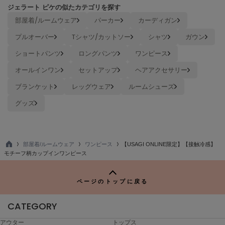
USAGI Gallery
ジェラート ピケの似たカテゴリを探す
ウサギギャラリー
部屋着/ルームウェア
パーカー
カーディガン
USAGI Gift
プルオーバー
Tシャツ/カットソー
シャツ
ガウン
ウサギギフト
ショートパンツ
ロングパンツ
ワンピース
USAGI Item
オールインワン
セットアップ
ヘアアクセサリー
ウサギアイテム
ブランケット
レッグウェア
ルームシューズ
USAGI Vintage
ウサギヴィンテージ
グッズ
VEJA
ヴェジャ
部屋着/ルームウェア
ワンピース
【USAGI ONLINE限定】【接触冷感】
TO
モチーフ柄カップインワンピース
P
ページのトップに戻る
CATEGORY
アウター
トップス