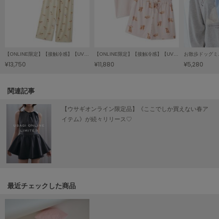
SUICOKE
スイコック
SUPERGA
【ONLINE限定】【接触冷感】【UVカット】お散歩ドッグワンポイントTシャツ&ロングパンツセット
【ONLINE限定】【接触冷感】【UVカット】お散歩ドッグワンポイントTシャツ&ショートパンツセット
お散歩ドッグミ
スペルガ
¥13,750
¥11,880
¥5,280
swanë
スワネ
関連記事
【ウサギオンライン限定品】《ここでしか買えない春ア
イテム》が続々リリース♡
TAW&TOE
トーアンドトー
TEVA
テバ
The Barnnet
ザバーネット
最近チェックした商品
THE NORTH FACE
ザ・ノース・フェイス