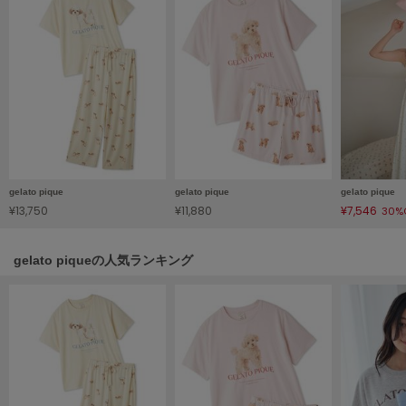
Sneakers by emmi
スニーカーズ バイ エミ
Snow Peak
スノーピーク
SNIDEL
スナイデル
SNIDEL HOME
gelato pique
gelato pique
gelato pique
スナイデル ホーム
¥13,750
¥11,880
¥7,546
30%
SOFER
ソフェル
gelato piqueの人気ランキング
SOMEWHERE BUTTER.
サムウェアバター
SORIN
ソリン
Stylevoice for xxx
スタイルヴォイスフォー