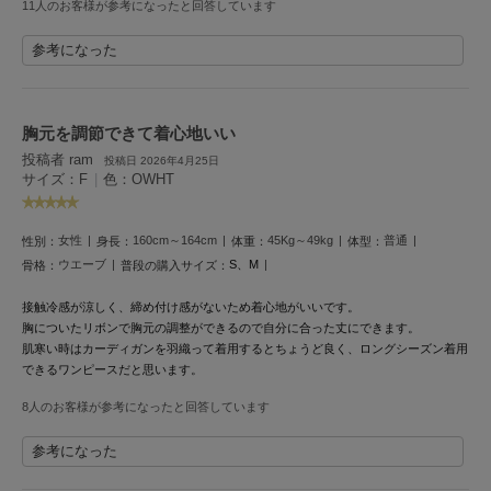
11人のお客様が参考になったと回答しています
HUNTER
ハンター
参考になった
HOKA ONEONE
ホカ オネオネ
胸元を調節できて着心地いい
投稿者 ram
投稿日 2026年4月25日
KEEN
サイズ：F
|
色：OWHT
キーン
女性
160cm～164cm
45Kg～49kg
普通
性別：
身長：
体重：
体型：
ウエーブ
S、M
骨格：
普段の購入サイズ：
LAATO
ラート
接触冷感が涼しく、締め付け感がないため着心地がいいです。
胸についたリボンで胸元の調整ができるので自分に合った丈にできます。
le
ル
肌寒い時はカーディガンを羽織って着用するとちょうど良く、ロングシーズン着用
できるワンピースだと思います。
le coq sportif
8人のお客様が参考になったと回答しています
ルコックスポルティフ
参考になった
LeSportsac
レスポートサック