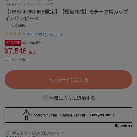
部屋着/ルームウェア
ワンピース
ASICS
アシックス
【USAGI ONLINE限定】【接触冷感】モチーフ柄カップ
インワンピース
セール│sale
4.9 (14件のレビュー)
Ballelite
バレリット
30%
OFF
¥10,780
税込
¥7,546
BANDOLIER
税込
バンドリヤー
68ポイント還元
Barbour
バブアー
カートに入れる
Beyond Closet
ビヨンドクローゼット
お気に入りに追加する
159cm / 51kg
Ankle -11cm
Calvin Klein
Find your size
カルバン・クライン
CELFORD
ギフトラッピングについて
セルフォード