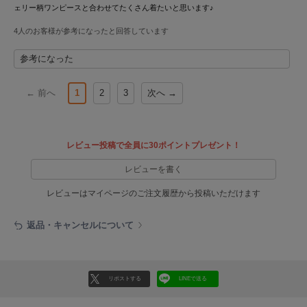
ヌル
ェリー柄ワンピースと合わせてたくさん着たいと思います♪
4人のお客様が参考になったと回答しています
参考になった
On
オン
← 前へ
1
2
3
次へ →
Onitsuka Tiger
オニツカ タイガー
ORGUE
レビュー投稿で全員に30ポイントプレゼント！
オルグ
レビューを書く
ORR
オル
レビューはマイページのご注文履歴から投稿いただけます
返品・キャンセルについて
PATRICK
パトリック
Philly chocolate
リポストする
LINEで送る
フィリーチョコレート