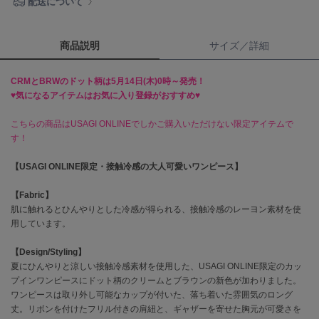
配送について
célon
セロン
商品説明
サイズ／詳細
Clarks Premium
クラークス
CRMとBRWのドット柄は5月14日(木)0時～発売！
♥気になるアイテムはお気に入り登録がおすすめ♥
CODE A
コードエー
こちらの商品はUSAGI ONLINEでしかご購入いただけない限定アイテムで
す！
COLE HAAN
コール ハーン
【USAGI ONLINE限定・接触冷感の大人可愛いワンピース】
CONVERSE
【Fabric】
コンバース
肌に触れるとひんやりとした冷感が得られる、接触冷感のレーヨン素材を使
用しています。
【Design/Styling】
DANSKIN
夏にひんやりと涼しい接触冷感素材を使用した、USAGI ONLINE限定のカッ
ダンスキン
プインワンピースにドット柄のクリームとブラウンの新色が加わりました。
ワンピースは取り外し可能なカップが付いた、落ち着いた雰囲気のロング
丈。リボンを付けたフリル付きの肩紐と、ギャザーを寄せた胸元が可愛さを