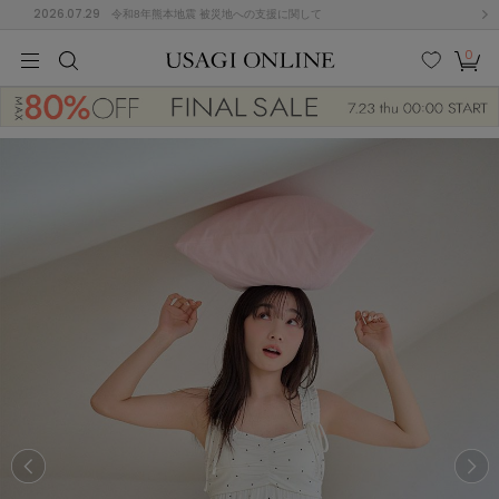
2026.07.29
令和8年熊本地震 被災地への支援に関して
0
MEN
MEN
KIDS
KIDS
BABY
BABY
BEAUTY
BEAUTY
LIFE STYLE
LIFE STYLE
検索
お気
カー
に入
ト
り
(684)
(2928)
B
C
D
E
F
G
I
J
K
L
M
N
ス/ドレス (1145)
P
Q
R
S
T
U
(546)
その
W
X
Y
Z
他
850)
ルームウェア (535)
ACYM
アシーム
(121)