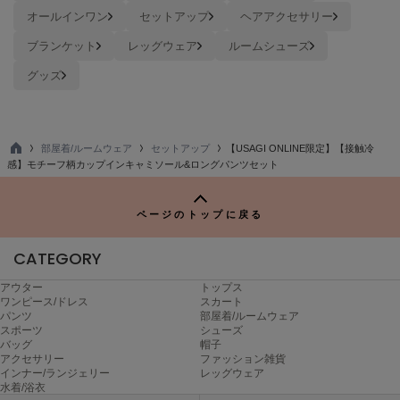
USAGI Gallery
オールインワン
セットアップ
ヘアアクセサリー
ウサギギャラリー
ブランケット
レッグウェア
ルームシューズ
USAGI Gift
グッズ
ウサギギフト
USAGI Item
ウサギアイテム
部屋着/ルームウェア
セットアップ
【USAGI ONLINE限定】【接触冷
TO
USAGI Vintage
感】モチーフ柄カップインキャミソール&ロングパンツセット
ウサギヴィンテージ
P
ページのトップに戻る
VEJA
CATEGORY
ヴェジャ
アウター
トップス
ワンピース/ドレス
スカート
パンツ
部屋着/ルームウェア
スポーツ
シューズ
バッグ
帽子
アクセサリー
ファッション雑貨
インナー/ランジェリー
レッグウェア
水着/浴衣