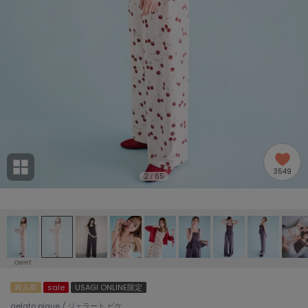
adidas
アディダス
(2005)
adidas by Stella McCartney
アディダス バイ ステラマッカートニー
916)
ALLISON BROWN
アリソンブラウン
07)
amabro
アマブロ
リー (664)
Ame no chi Hare
3549
アメノチハレ
2
65
/
ョン雑貨 (865)
AMOMMA
アモマ
/ランジェリー (127)
ánuans
ェア (121)
アニュアンス
OWHT
ànuke
再入荷
sale
USAGI ONLINE限定
 (124)
アンヌーク
gelato pique / ジェラート ピケ