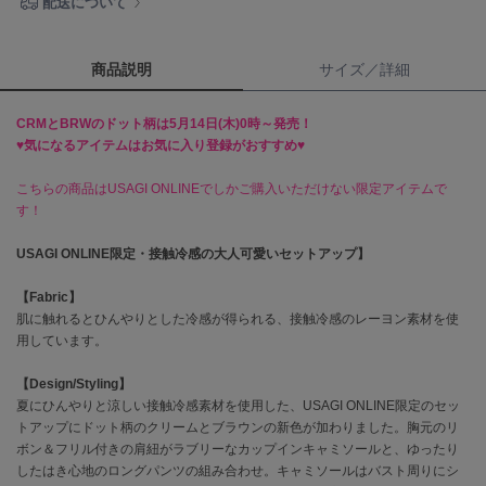
配送について
célon
セロン
商品説明
サイズ／詳細
Clarks Premium
クラークス
CRMとBRWのドット柄は5月14日(木)0時～発売！
♥気になるアイテムはお気に入り登録がおすすめ♥
CODE A
コードエー
こちらの商品はUSAGI ONLINEでしかご購入いただけない限定アイテムで
す！
COLE HAAN
コール ハーン
USAGI ONLINE限定・接触冷感の大人可愛いセットアップ】
CONVERSE
【Fabric】
コンバース
肌に触れるとひんやりとした冷感が得られる、接触冷感のレーヨン素材を使
用しています。
【Design/Styling】
DANSKIN
夏にひんやりと涼しい接触冷感素材を使用した、USAGI ONLINE限定のセッ
ダンスキン
トアップにドット柄のクリームとブラウンの新色が加わりました。胸元のリ
ボン＆フリル付きの肩紐がラブリーなカップインキャミソールと、ゆったり
したはき心地のロングパンツの組み合わせ。キャミソールはバスト周りにシ