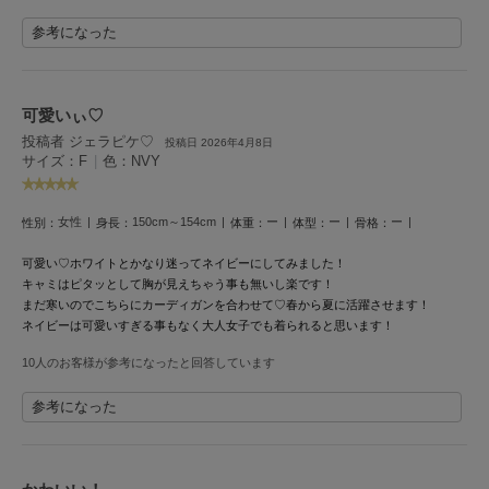
HUNTER
ハンター
参考になった
HOKA ONEONE
ホカ オネオネ
可愛いぃ♡
投稿者 ジェラピケ♡
投稿日 2026年4月8日
サイズ：F
|
色：NVY
KEEN
キーン
女性
150cm～154cm
ー
ー
ー
性別：
身長：
体重：
体型：
骨格：
可愛い♡
ホワイトとかなり迷ってネイビーにしてみました！
LAATO
ラート
キャミはピタッとして胸が見えちゃう事も無いし楽です！
まだ寒いのでこちらにカーディガンを合わせて♡春から夏に活躍させます！
ネイビーは可愛いすぎる事もなく
大人女子でも着られると思います！
le
ル
10人のお客様が参考になったと回答しています
le coq sportif
参考になった
ルコックスポルティフ
LeSportsac
レスポートサック