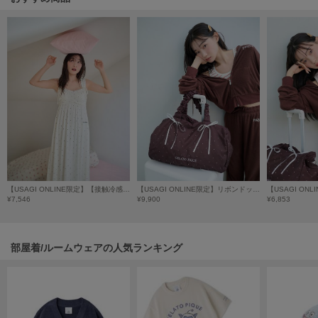
poláura
ポローラ
PUMA
プーマ
Reebok
リーボック
SALOMON
サロモン
【USAGI ONLINE限定】【接触冷感】モチーフ柄カップインワンピース
【USAGI ONLINE限定】リボンドット3wayトラベルボストンバッグ
¥7,546
¥9,900
¥6,853
sanrio house
サンリオハウス
部屋着/ルームウェアの人気ランキング
SESAME STREET MARKET
セサミストリートマーケット
SHAKA
シャカ