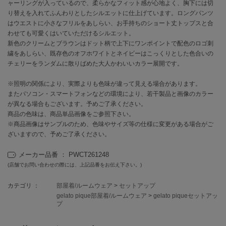
EIMY ISTOIRE
ャーリングが入っているので、柔らかなフィット感が心地よく、胸下には切
エイミー イストワール
り替えを入れてふんわりとしたシルエットに仕上げています。ロングパンツ
はウエストに小さなフリルをあしらい、お手持ちのショート丈トップスと合
emmi
わせても可愛くはいていただけるシルエット。
エミ
新色のクリームとブラウンはドット柄で上下にワンポイントで配色のロゴ刺
繍をあしらい、既存色のオフホワイトとネイビーはこっくりとした色合いの
emmi atelier
チェリーをランダムに散りばめた大人かわいいカラー展開です。
エミ アトリエ
※照明の関係により、実際よりも色味が違って見える場合があります。
emmi yoga
またパソコン・スマートフォンなどの環境により、若干製品と画像のカラー
エミヨガ
が異なる場合もございます。予めご了承ください。
商品の色味は、商品単品画像をご参照下さい。
ETRÉ TOKYO
エトレトウキョウ
※商品画像はサンプルのため、色味やサイズ等の仕様に変更がある場合がご
ざいますので、予めご了承ください。
ey
アイ
メーカー品番 ： PWCT261248
(店舗でお問い合わせの際には、上記品番をお伝え下さい。)
カテゴリ ：
部屋着/ルームウェア
>
セットアップ
FILA
gelato pique部屋着/ルームウェア
>
gelato piqueセットアッ
フィラ
プ
FRAY I.D