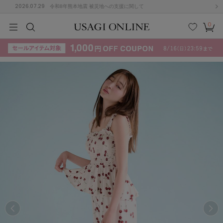
2026.07.29
令和8年熊本地震 被災地への支援に関して
0
MEN
MEN
KIDS
KIDS
BABY
BABY
BEAUTY
BEAUTY
LIFE STYLE
LIFE STYLE
検索
お気
カー
に入
ト
り
(715)
(3074)
B
C
D
E
F
G
I
J
K
L
M
N
ス/ドレス (1179)
P
Q
R
S
T
U
(570)
その
W
X
Y
Z
他
890)
ルームウェア (535)
ACYM
アシーム
(121)