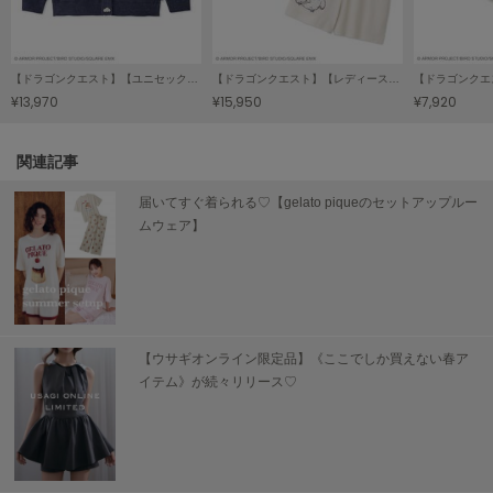
SUICOKE
スイコック
【ドラゴンクエスト】【ユニセックス】ジャガードカーディガン
【ドラゴンクエスト】【レディース】ジャガード半袖プルオーバー&ショートパンツセット
¥13,970
¥15,950
¥7,920
SUPERGA
スペルガ
関連記事
swanë
スワネ
届いてすぐ着られる♡【gelato piqueのセットアップルー
ムウェア】
TAW&TOE
トーアンドトー
TEVA
テバ
【ウサギオンライン限定品】《ここでしか買えない春ア
イテム》が続々リリース♡
The Barnnet
ザバーネット
THE NORTH FACE
ザ・ノース・フェイス