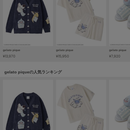
Sneakers by emmi
スニーカーズ バイ エミ
Snow Peak
スノーピーク
SNIDEL
スナイデル
gelato pique
gelato pique
gelato pique
¥13,970
¥15,950
¥7,920
SNIDEL HOME
スナイデル ホーム
gelato piqueの人気ランキング
SOFER
ソフェル
SOMEWHERE BUTTER.
サムウェアバター
SORIN
ソリン
Stylevoice for xxx
スタイルヴォイスフォー