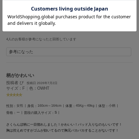
Mila Owen
ミイヒちゃんのミューズ起用で着用していたのと同じものを購入させていただいた
ミラオーウェン
のですが少し前の蒸し暑い時に早速着たら肌触りはもちろんひんやりととても着心
地がよくこれから夏に愛用間違いなしです♪
MOIGE
たまに7歳の女がワンピースのように着て喜んでいます♪
モワージュ
素敵なお買い物ができてハッピーです☺︎
MUCHA
4人のお客様が参考になったと回答しています
ミュシャ
参考になった
NEW Balance
ニューバランス
柄がかわいい
投稿者 ぴ
投稿日 2026年7月2日
nezu
サイズ：F
|
色：OWHT
ネズ
NIKE
女性
160cm～164cm
45Kg～49kg
小柄
性別：
身長：
体重：
体型：
ナイキ
ー
S
骨格：
普段の購入サイズ：
NOWNS
ナウンス
さくらんぼ柄に一目惚れしました！かわいい！パッド入りなのもいいです！
胸は控えめですがゴムが効いてるので胸元パカパカすることがないです！
null.