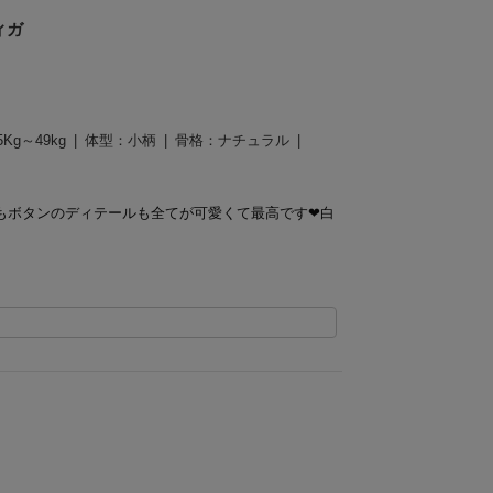
ィガ
5Kg～49kg
体型：
小柄
骨格：
ナチュラル
ボタンのディテールも全てが可愛くて最高です❤︎白