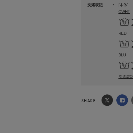
洗濯表記
[本体]
OWHT
RED
BLU
洗濯表
SHARE
Xでシ
facebook
ェア
でシェ
ア