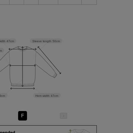
Sleeve length
50cm
idth
47cm
m
Hem width
47cm
9cm
F
mended