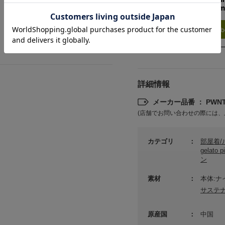
Waist +7cm
Find out more on your b
詳細情報
メーカー品番 ： PWNT2
(店舗でお問い合わせの際には、
カテゴリ
部屋着
gelat
ン
素材
本体:ナ
サステ
原産国
中国