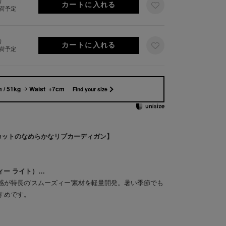
り
出荷予定
り
出荷予定
 / 51kg
Waist +7cm
Find your size
・UVカットのなめらかなリブカーディガン】
ズィー ライト）…
感が特長の'スムーズィー'素材を軽量開発。暑い季節でも
すめです。