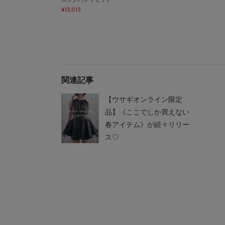
¥13,013
関連記事
【ウサギオンライン限定
品】《ここでしか買えない
春アイテム》が続々リリー
ス♡