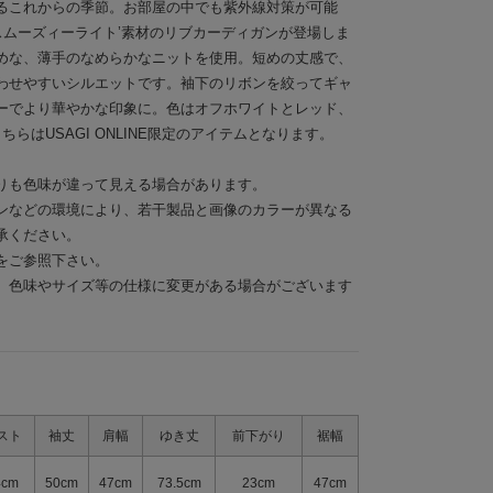
るこれからの季節。お部屋の中でも紫外線対策が可能
スムーズィーライト’素材のリブカーディガンが登場しま
めな、薄手のなめらかなニットを使用。短めの丈感で、
わせやすいシルエットです。袖下のリボンを絞ってギャ
ーでより華やかな印象に。色はオフホワイトとレッド、
らはUSAGI ONLINE限定のアイテムとなります。
りも色味が違って見える場合があります。
ンなどの環境により、若干製品と画像のカラーが異なる
承ください。
をご参照下さい。
、色味やサイズ等の仕様に変更がある場合がございます
スト
袖丈
肩幅
ゆき丈
前下がり
裾幅
4cm
50cm
47cm
73.5cm
23cm
47cm