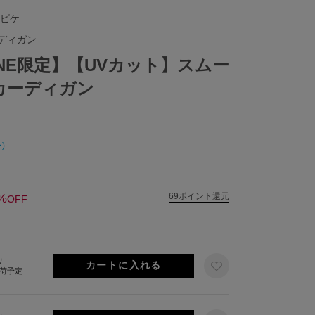
 ピケ
ディガン
LINE限定】【UVカット】スムー
ブカーディガン
)
%
69ポイント還元
OFF
り
出荷予定