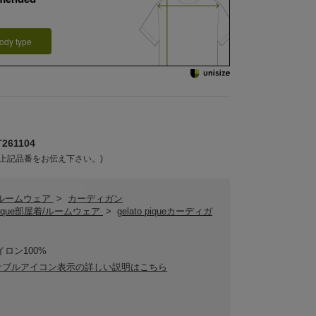
ody type
61104
上記品番をお伝え下さい。)
/ルームウェア
>
カーディガン
o pique部屋着/ルームウェア
>
gelato piqueカーディガ
イロン100%
ナブルアイコン表示の詳しい説明はこちら