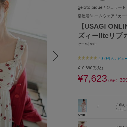
gelato pique
/ ジェラート
部屋着/ルームウェア
/
カー
【USAGI ON
ズィーliteリ
セール│sale
4.3 (3件のレビュー
Next
¥10,890
(税込)
¥7,623
30
(税込)
在庫あ
F
1-3日
OWHT