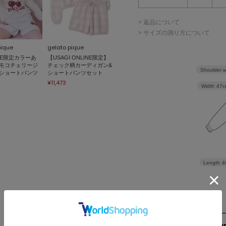
> 返品について
> サイズの測り方について
pique
gelato pique
NE限定カラーあ
【USAGI ONLINE限定】
モコチェリージ
チェック柄カーディガン&
Shoulder w
ショートパンツ
ショートパンツセット
¥11,473
Width
47c
Length
4
159cm 51kgRecom