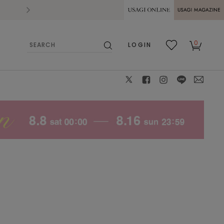
2026.07.28
熊本県熊本地方を震源とする地震の影響によ
USAGI ONLINE
USAGI
0
LOGIN
MAGAZINE
検
お気
カー
索
に入
ト
り
X
facebook
instagram
LINE
mail