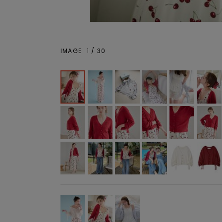
IMAGE
1
/
30