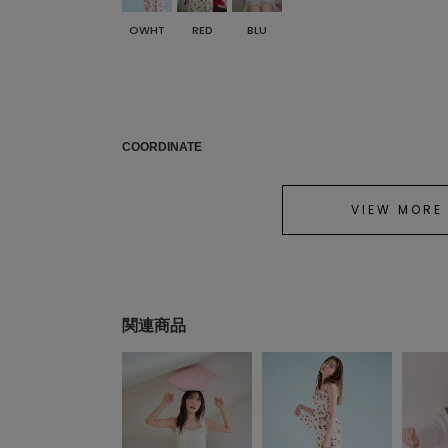
OWHT
RED
BLU
COORDINATE
VIEW MORE
関連商品