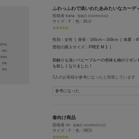
ふわっふわで淡いわたあみたいなカーデ
投稿者 kana
投稿日 2026年6月4日
サイズ：F
|
色：BLU
性別：
女性
身長：
165cm～169cm
体重：
4
67%
普段の購入サイズ：
FREE M 1
0%
33%
肌触りも淡いベビーブルーの色味も袖のリボンも
0%
も欲しくなりました！
0%
3人のお客様が参考になったと回答しています
参考になった
春向け商品
投稿者 rin
投稿日 2026年6月21日
サイズ：F
|
色：RED