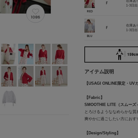
在庫あ
F
1-3日
RED
1086
在庫あ
F
1-3日
BLU
159cm
アイテム説明
【USAGI ONLINE限定
【Fabric】
SMOOTHIE LITE（スムー
とろけるようななめらかな質
爽やかに過ごしたい方におす
【Design/Styling】