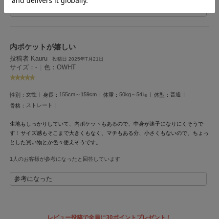
HUNTER
参考になった
ハンター
HOKA ONEONE
ホカ オネオネ
内ポケットが嬉しい
投稿者 Kauru
投稿日 2025年7月21日
サイズ：-
|
色：OWHT
KEEN
キーン
女性
155cm～159cm
50kg～54㎏
普通
性別：
身長：
体重：
体型：
ストレート
骨格：
LAATO
生地もしっかりしていて、内ポケットもあるので、中身が迷子になりにくそうで
ラート
す！サイズ感もそこまで大きくもなく、マチもある分、小さくもないので、ちょっ
とした買い物とか色々使えそうです。
le
ル
1人のお客様が参考になったと回答しています
le coq sportif
参考になった
ルコックスポルティフ
LeSportsac
レスポートサック
レビュー投稿で全員に30ポイントプレゼント！