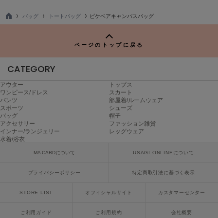
poláura
ポローラ
バッグ
トートバッグ
ピケベアキャンバスバッグ
TO
P
PUMA
プーマ
ページのトップに戻る
CATEGORY
Reebok
アウター
トップス
リーボック
ワンピース/ドレス
スカート
パンツ
部屋着/ルームウェア
スポーツ
シューズ
バッグ
帽子
アクセサリー
ファッション雑貨
SALOMON
サロモン
インナー/ランジェリー
レッグウェア
水着/浴衣
sanrio house
MA CARDについて
USAGI ONLINEについて
サンリオハウス
プライバシーポリシー
特定商取引法に基づく表示
SESAME STREET MARKET
セサミストリートマーケット
STORE LIST
オフィシャルサイト
カスタマーセンター
SHAKA
ご利用ガイド
ご利用規約
会社概要
シャカ