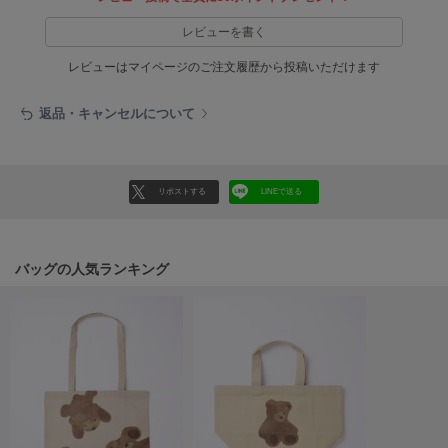
LILY BROWN
レビューを書く
リリーブラウン
レビューはマイページのご注文履歴から投稿いただけます
LILY BROWN Lingerie
リリーブラウンランジェリー
返品・キャンセルについて
LITTLE UNION TOKYO
リトルユニオン トウキョウ
リポストする
LINEで送る
made of Organics
メイドオブオーガニクス
バッグの人気ランキング
MICHU COQUETTE
ミチュ コケット
MIESROHE
ミースロエ
miies miim
ミーエスミーム