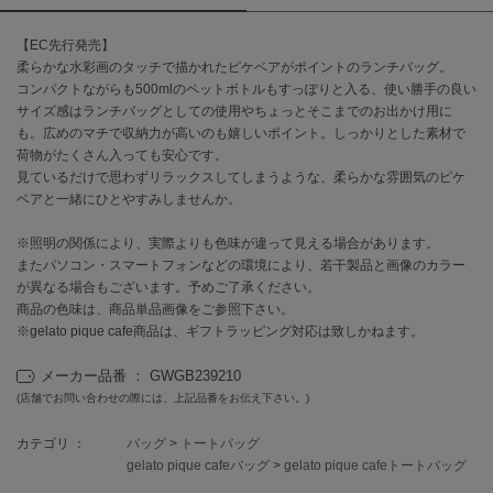
【EC先行発売】
célon
セロン
柔らかな水彩画のタッチで描かれたピケベアがポイントのランチバッグ。
コンパクトながらも500mlのペットボトルもすっぽりと入る、使い勝手の良い
Clarks Premium
サイズ感はランチバッグとしての使用やちょっとそこまでのお出かけ用に
クラークス
も。広めのマチで収納力が高いのも嬉しいポイント。しっかりとした素材で
荷物がたくさん入っても安心です。
CODE A
見ているだけで思わずリラックスしてしまうような、柔らかな雰囲気のピケ
コードエー
ベアと一緒にひとやすみしませんか。
COLE HAAN
※照明の関係により、実際よりも色味が違って見える場合があります。
コール ハーン
またパソコン・スマートフォンなどの環境により、若干製品と画像のカラー
が異なる場合もございます。予めご了承ください。
CONVERSE
商品の色味は、商品単品画像をご参照下さい。
コンバース
※gelato pique cafe商品は、ギフトラッピング対応は致しかねます。
メーカー品番 ： GWGB239210
DANSKIN
(店舗でお問い合わせの際には、上記品番をお伝え下さい。)
ダンスキン
カテゴリ ：
バッグ
>
トートバッグ
gelato pique cafeバッグ
>
gelato pique cafeトートバッグ