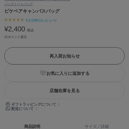
バッグ
トートバッグ
ASICS
アシックス
ピケベアキャンバスバッグ
5.0 (3件のレビュー)
¥2,400
税込
Ballelite
バレリット
21ポイント還元
BANDOLIER
バンドリヤー
再入荷お知らせ
Barbour
バブアー
お気に入りに追加する
Beyond Closet
ビヨンドクローゼット
店舗在庫を見る
ギフトラッピングについて
Calvin Klein
配送について
カルバン・クライン
CELFORD
商品説明
サイズ／詳細
セルフォード