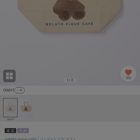
adidas
アディダス
(2005)
adidas by Stella McCartney
アディダス バイ ステラマッカートニー
916)
ALLISON BROWN
アリソンブラウン
07)
amabro
アマブロ
リー (664)
Ame no chi Hare
213
アメノチハレ
1
2
/
ョン雑貨 (865)
OWHT
-
: ✕
AMOMMA
アモマ
/ランジェリー (127)
ánuans
ェア (121)
アニュアンス
OWHT
ànuke
直 送
予 約
 (124)
アンヌーク
gelato pique cafe / ジェラート ピケ カフェ