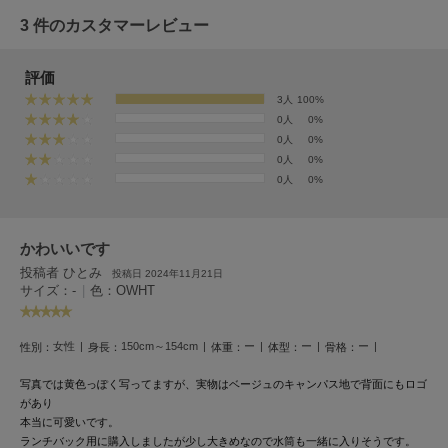
EIMY ISTOIRE
エイミー イストワール
3 件のカスタマーレビュー
emmi
エミ
評価
3人
100%
emmi atelier
0人
0%
エミ アトリエ
0人
0%
0人
0%
emmi yoga
0人
0%
エミヨガ
ETRÉ TOKYO
エトレトウキョウ
かわいいです
投稿者 ひとみ
投稿日 2024年11月21日
ey
サイズ：-
|
色：OWHT
アイ
女性
150cm～154cm
ー
ー
ー
性別：
身長：
体重：
体型：
骨格：
FILA
写真では黄色っぽく写ってますが、実物はベージュのキャンパス地で背面にもロゴ
フィラ
があり
本当に可愛いです。
FRAY I.D
ランチバック用に購入しましたが少し大きめなので水筒も一緒に入りそうです。