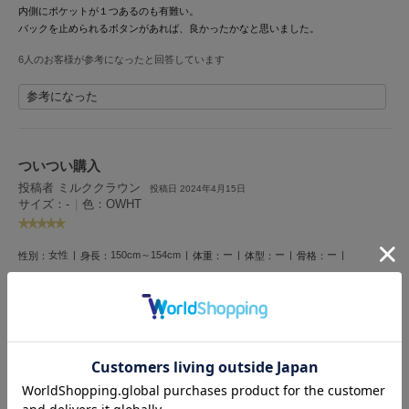
フレイアイディー
内側にポケットが１つあるのも有難い。
バックを止められるボタンがあれば、良かったかなと思いました。
FURFUR
ファーファー
6人のお客様が参考になったと回答しています
参考になった
gelato pique
ジェラート ピケ
ついつい購入
GELATO PIQUE CAT&DOG
投稿者 ミルククラウン
ジェラート ピケ キャットアンドドッグ
投稿日 2024年4月15日
サイズ：-
|
色：OWHT
gelato pique Sleep
ジェラート ピケ スリープ
女性
150cm～154cm
ー
ー
ー
性別：
身長：
体重：
体型：
骨格：
GRAMICCI
新商品の案内ですぐ購入しました。
グラミチ
このサイズはよくあるランチバッグサイズです。
よく使うサイズなので、ついつい購入しちゃいました。
帆布？みたいにそれなりに厚みがあるので、ランチバッグやワンマイルバッグに使
っています。
Henon.
へノン
5人のお客様が参考になったと回答しています