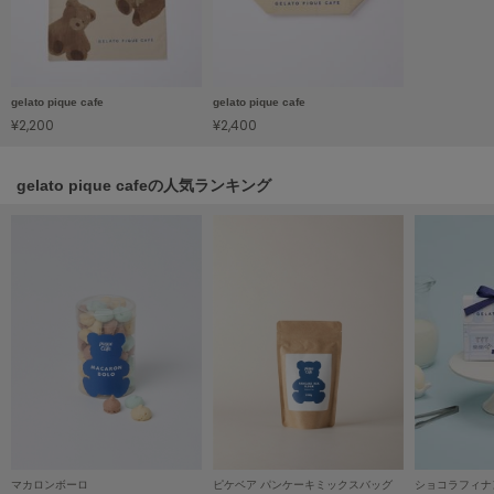
Mila Owen
ミラオーウェン
MOIGE
モワージュ
gelato pique cafe
gelato pique cafe
¥2,200
¥2,400
MUCHA
ミュシャ
gelato pique cafeの人気ランキング
NEW Balance
ニューバランス
nezu
ネズ
NIKE
ナイキ
NOWNS
ナウンス
マカロンボーロ
ピケベア パンケーキミックスバッグ
ショコラフィナ
null.