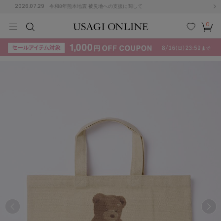
2026.07.29
令和8年熊本地震 被災地への支援に関して
0
MEN
MEN
KIDS
KIDS
BABY
BABY
BEAUTY
BEAUTY
LIFE STYLE
LIFE STYLE
検索
お気
カー
に入
ト
り
(715)
(3074)
B
C
D
E
F
G
I
J
K
L
M
N
ス/ドレス (1179)
P
Q
R
S
T
U
(570)
その
W
X
Y
Z
他
890)
ルームウェア (535)
ACYM
アシーム
(121)