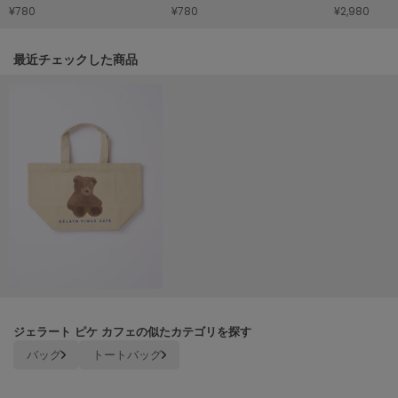
ヌル
¥780
¥780
¥2,980
関連記事
最近チェックした商品
On
オン
Onitsuka Tiger
オニツカ タイガー
ORGUE
オルグ
ORR
オル
PATRICK
パトリック
ジェラート ピケ カフェの似たカテゴリを探す
バッグ
トートバッグ
Philly chocolate
フィリーチョコレート