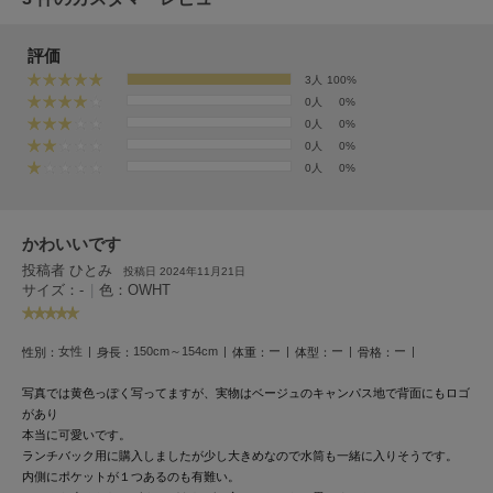
EIMY ISTOIRE
エイミー イストワール
評価
emmi
3人
100%
エミ
0人
0%
0人
0%
emmi atelier
エミ アトリエ
0人
0%
0人
0%
emmi yoga
エミヨガ
かわいいです
ETRÉ TOKYO
投稿者 ひとみ
エトレトウキョウ
投稿日 2024年11月21日
サイズ：-
|
色：OWHT
ey
アイ
女性
150cm～154cm
ー
ー
ー
性別：
身長：
体重：
体型：
骨格：
写真では黄色っぽく写ってますが、実物はベージュのキャンパス地で背面にもロゴ
があり
FILA
フィラ
本当に可愛いです。
ランチバック用に購入しましたが少し大きめなので水筒も一緒に入りそうです。
内側にポケットが１つあるのも有難い。
FRAY I.D