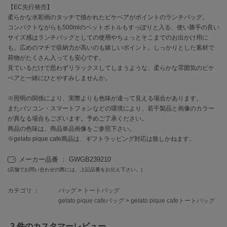
【EC先行発売】
柔らかな水彩画のタッチで描かれたピケベアがポイントのランチバッグ。
célon
コンパクトながらも500mlのペットボトルもすっぽりと入る、使い勝手の良い
セロン
サイズ感はランチバッグとしての使用やちょっとそこまでのお出かけ用に
も。広めのマチで収納力が高いのも嬉しいポイント。しっかりとした素材で
Clarks Premium
クラークス
荷物がたくさん入っても安心です。
見ているだけで思わずリラックスしてしまうような、柔らかな雰囲気のピケ
ベアと一緒にひとやすみしませんか。
CODE A
コードエー
※照明の関係により、実際よりも色味が違って見える場合があります。
COLE HAAN
またパソコン・スマートフォンなどの環境により、若干製品と画像のカラー
コール ハーン
が異なる場合もございます。予めご了承ください。
商品の色味は、商品単品画像をご参照下さい。
CONVERSE
※gelato pique cafe商品は、ギフトラッピング対応は致しかねます。
コンバース
メーカー品番 ： GWGB239210
(店舗でお問い合わせの際には、上記品番をお伝え下さい。)
DANSKIN
ダンスキン
カテゴリ ：
バッグ
>
トートバッグ
gelato pique cafeバッグ
>
gelato pique cafeトートバッグ
3 件のカスタマーレビュー