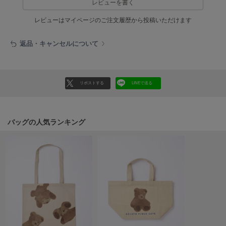
レビューを書く
LILY BROWN
レビューはマイページのご注文履歴から投稿いただけます
リリーブラウン
LILY BROWN Lingerie
返品・キャンセルについて
リリーブラウンランジェリー
LITTLE UNION TOKYO
リトルユニオン トウキョウ
リポストする
LINEで送る
made of Organics
バッグの人気ランキング
メイドオブオーガニクス
MICHU COQUETTE
ミチュ コケット
MIESROHE
ミースロエ
miies miim
ミーエスミーム