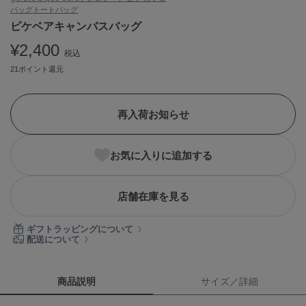
バッグ
トートバッグ
ASICS
アシックス
ピケベアキャンバスバッグ
¥2,400
税込
21ポイント還元
Ballelite
バレリット
再入荷お知らせ
BANDOLIER
バンドリヤー
お気に入りに追加する
Barbour
バブアー
Beyond Closet
店舗在庫を見る
ビヨンドクローゼット
ギフトラッピングについて
配送について
Calvin Klein
カルバン・クライン
商品説明
サイズ／詳細
CELFORD
セルフォード