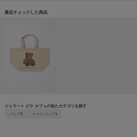
ヌル
関連記事
最近チェックした商品
On
オン
Onitsuka Tiger
オニツカ タイガー
ORGUE
オルグ
ORR
オル
ジェラート ピケ カフェの似たカテゴリを探す
PATRICK
パトリック
バッグ
トートバッグ
Philly chocolate
フィリーチョコレート