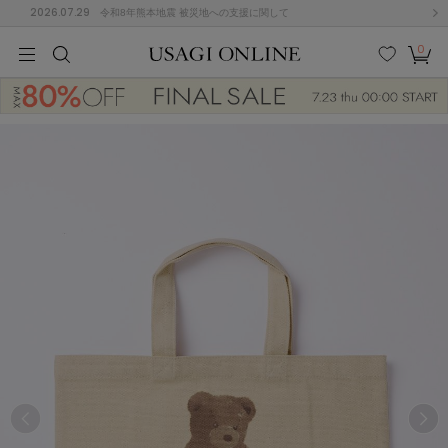
2026.07.29
令和8年熊本地震 被災地への支援に関して
0
MEN
MEN
KIDS
KIDS
BABY
BABY
BEAUTY
BEAUTY
LIFE STYLE
LIFE STYLE
検索
お気
カー
に入
ト
り
(674)
(2888)
B
C
D
E
F
G
I
J
K
L
M
N
ス/ドレス (1134)
P
Q
R
S
T
U
(543)
その
W
X
Y
Z
他
847)
ルームウェア (534)
ACYM
アシーム
(121)