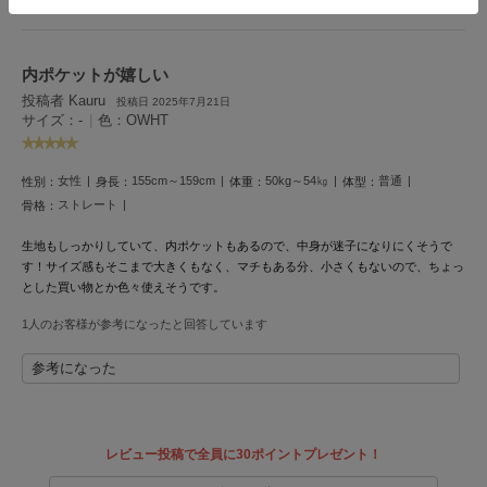
HUNTER
ハンター
HOKA ONEONE
内ポケットが嬉しい
ホカ オネオネ
投稿者 Kauru
投稿日 2025年7月21日
サイズ：-
|
色：OWHT
KEEN
女性
155cm～159cm
50kg～54㎏
普通
性別：
身長：
体重：
体型：
キーン
ストレート
骨格：
生地もしっかりしていて、内ポケットもあるので、中身が迷子になりにくそうで
す！サイズ感もそこまで大きくもなく、マチもある分、小さくもないので、ちょっ
LAATO
ラート
とした買い物とか色々使えそうです。
1人のお客様が参考になったと回答しています
le
ル
参考になった
le coq sportif
ルコックスポルティフ
LeSportsac
レビュー投稿で全員に30ポイントプレゼント！
レスポートサック