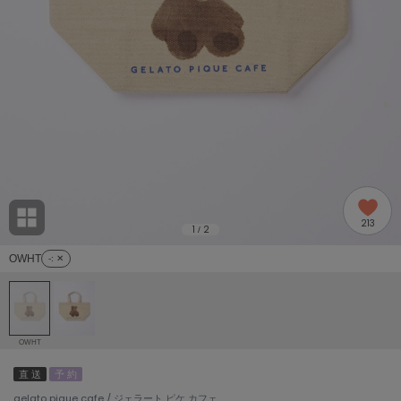
adidas
アディダス
(1978)
adidas by Stella McCartney
アディダス バイ ステラマッカートニー
887)
ALLISON BROWN
アリソンブラウン
97)
amabro
アマブロ
リー (645)
Ame no chi Hare
213
アメノチハレ
1
2
/
ョン雑貨 (850)
OWHT
-
: ✕
AMOMMA
アモマ
/ランジェリー (127)
ánuans
ェア (119)
アニュアンス
OWHT
ànuke
直 送
予 約
 (124)
アンヌーク
gelato pique cafe / ジェラート ピケ カフェ