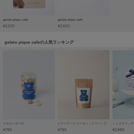
Mila Owen
ミラオーウェン
gelato pique cafe
gelato pique cafe
MOIGE
モワージュ
¥2,200
¥2,400
MUCHA
ミュシャ
gelato pique cafeの人気ランキング
NEW Balance
ニューバランス
nezu
ネズ
NIKE
ナイキ
NOWNS
ナウンス
マカロンボーロ
ピケベア パンケーキミックスバッグ
ショコラフィナ
¥780
¥780
¥2,980
null.