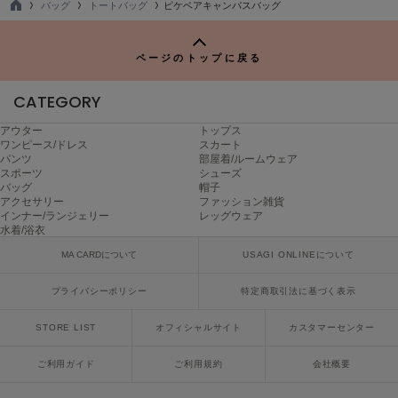
バッグ
トートバッグ
ピケベアキャンバスバッグ
poláura
TO
ポローラ
P
ページのトップに戻る
PUMA
プーマ
CATEGORY
アウター
トップス
ワンピース/ドレス
スカート
Reebok
リーボック
パンツ
部屋着/ルームウェア
スポーツ
シューズ
バッグ
帽子
アクセサリー
ファッション雑貨
インナー/ランジェリー
レッグウェア
SALOMON
水着/浴衣
サロモン
MA CARDについて
USAGI ONLINEについて
sanrio house
サンリオハウス
プライバシーポリシー
特定商取引法に基づく表示
SESAME STREET MARKET
STORE LIST
オフィシャルサイト
カスタマーセンター
セサミストリートマーケット
ご利用ガイド
ご利用規約
会社概要
SHAKA
シャカ