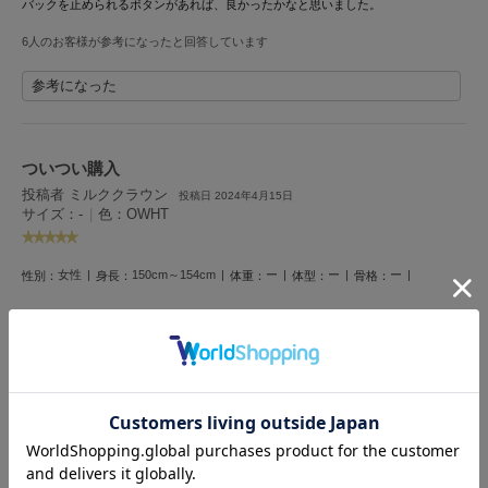
フレイアイディー
バックを止められるボタンがあれば、良かったかなと思いました。
6人のお客様が参考になったと回答しています
FURFUR
ファーファー
参考になった
gelato pique
ジェラート ピケ
ついつい購入
投稿者 ミルククラウン
投稿日 2024年4月15日
GELATO PIQUE CAT&DOG
サイズ：-
|
色：OWHT
ジェラート ピケ キャットアンドドッグ
gelato pique Sleep
女性
150cm～154cm
ー
ー
ー
性別：
身長：
体重：
体型：
骨格：
ジェラート ピケ スリープ
新商品の案内ですぐ購入しました。
GRAMICCI
このサイズはよくあるランチバッグサイズです。
グラミチ
よく使うサイズなので、ついつい購入しちゃいました。
帆布？みたいにそれなりに厚みがあるので、ランチバッグやワンマイルバッグに使
っています。
Henon.
5人のお客様が参考になったと回答しています
へノン
参考になった