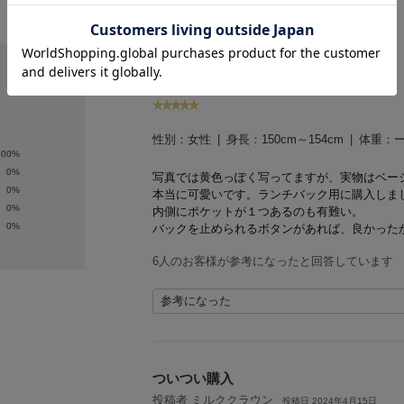
かわいいです
投稿者 ひとみ
投稿日 2024年11月21日
サイズ：-
|
色：OWHT
性別：
女性
身長：
150cm～154cm
体重：
100%
0%
写真では黄色っぽく写ってますが、実物はベー
0%
本当に可愛いです。
ランチバック用に購入しま
0%
内側にポケットが１つあるのも有難い。
0%
バックを止められるボタンがあれば、良かった
6人のお客様が参考になったと回答しています
参考になった
ついつい購入
投稿者 ミルククラウン
投稿日 2024年4月15日