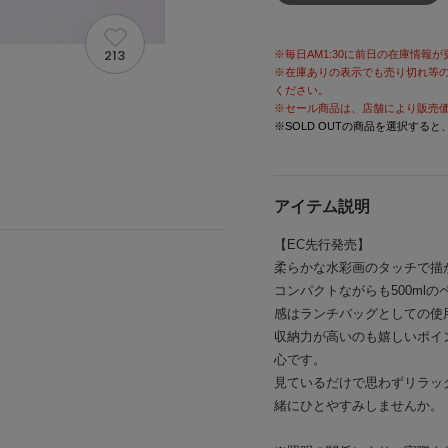
213
※毎日AM1:30に前日の在庫情報
※在庫ありの表示でも売り切れ等
ください。
※セール商品は、店舗により販売
※SOLD OUTの商品を選択する
アイテム説明
【EC先行発売】
柔らかな水彩画のタッチで描
コンパクトながらも500ml
感はランチバッグとしての使
収納力が高いのも嬉しいポイ
心です。
見ているだけで思わずリラッ
緒にひとやすみしませんか。