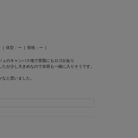
ー
体型：
ー
骨格：
ー
ジュのキャンパス地で背面にもロゴがあり
したが少し大きめなので水筒も一緒に入りそうです。
かなと思いました。