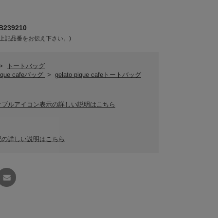
239210
上記品番をお伝え下さい。)
>
トートバッグ
 pique cafeバッグ
>
gelato pique cafeトートバッグ
ナブルアイコン表示の詳しい説明はこちら
記の詳しい説明はこちら
友達に
教える