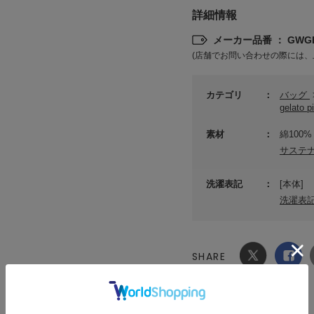
詳細情報
メーカー品番 ： GWGB
(店舗でお問い合わせの際には、
カテゴリ
バッグ
gelato
素材
綿100%
サステ
洗濯表記
[本体]
洗濯表
SHARE
Xでシ
facebook
ェア
でシェ
ア