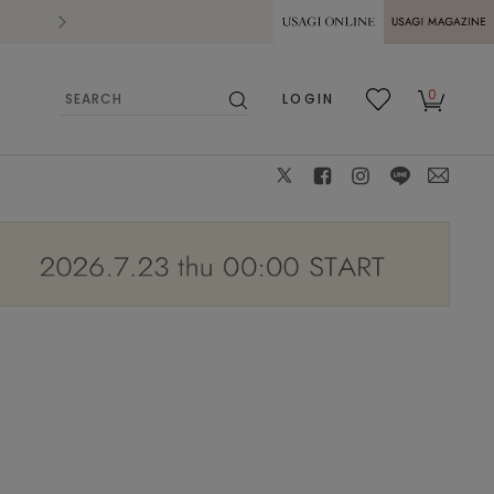
2026.07.28
熊本県熊本地方を震源とする地震の影響によ
USAGI ONLINE
USAGI
0
LOGIN
MAGAZINE
検
お気
カー
索
に入
ト
り
X
facebook
instagram
LINE
mail