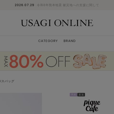
2026.07.29
令和8年熊本地震 被災地への支援に関して
CATEGORY
BRAND
バスバッグ
予 約
直 送
OWHT
-
: ✕