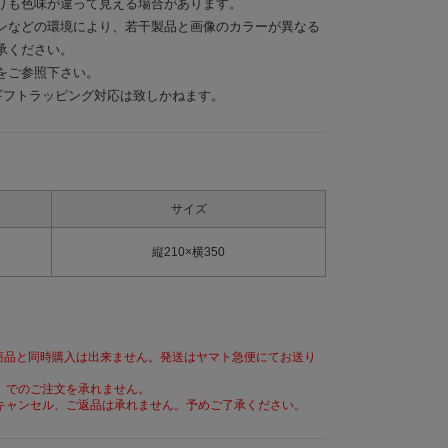
りも色味が違って見える場合があります。
ンなどの環境により、若干製品と画像のカラーが異なる
承ください。
をご参照下さい。
e商品は、ギフトラッピング対応は致しかねます。
サイズ
縦210×横350
eとその他の商品と同時購入は出来ません。発送はヤマト急便にてお送り
】でのご注文を承れません。
キャンセル、ご返品は承れません。予めご了承ください。