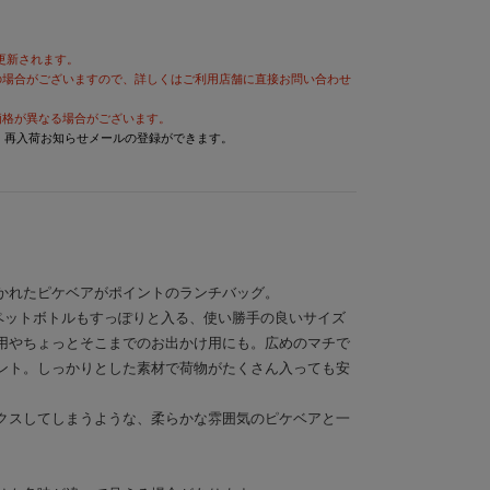
が更新されます。
の場合がございますので、詳しくはご利用店舗に直接お問い合わせ
価格が異なる場合がございます。
と、再入荷お知らせメールの登録ができます。
かれたピケベアがポイントのランチバッグ。
のペットボトルもすっぽりと入る、使い勝手の良いサイズ
用やちょっとそこまでのお出かけ用にも。広めのマチで
ント。しっかりとした素材で荷物がたくさん入っても安
クスしてしまうような、柔らかな雰囲気のピケベアと一