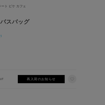
ラート ピケ カフェ
ンバスバッグ
)
再入荷のお知らせ
UT